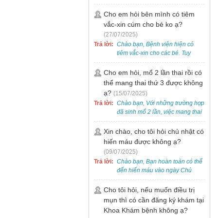
bẹt cho trẻ em, bao gồm cả trẻ 5
tuổi. Bạn có thể đưa bé đến
Cho em hỏi bên mình có tiêm
Khoa Khám bệnh của bệnh viện
vắc-xin cúm cho bé ko ạ?
để được bác sĩ chuyên khoa
(27/07/2025)
thăm khám. Ngoài ra, để thuận
Trả lời:
Chào bạn, Bệnh viện hiện có
tiện hơn, bạn có thể đặt lịch
tiêm vắc-xin cho các bé. Tuy
khám trước qua số điện thoại:
nhiên, các loại vắc-xin thường về
0988 270 115. Nếu cần hỗ trợ
theo từng đợt, không phải lúc
Cho em hỏi, mổ 2 lần thai rồi có
thêm, vui lòng liên hệ qua Zalo
nào cũng có sẵn.
thể mang thai thứ 3 được không
hoặc Fanpage Bệnh viện Việt
Nam - Thụy Điển Uông Bí.
ạ?
(15/07/2025)
Trả lời:
Chào bạn, Với những trường hợp
đã sinh mổ 2 lần, việc mang thai
lần 3 vẫn có thể thực hiện được.
Tại Bệnh viện, chúng tôi đã tiếp
Xin chào, cho tôi hỏi chủ nhật có
nhận và hỗ trợ nhiều thai phụ có
hiến máu được không ạ?
nhu cầu tương tự.
(09/07/2025)
Trả lời:
Chào bạn, Bạn hoàn toàn có thể
đến hiến máu vào ngày Chủ
Nhật.
Cho tôi hỏi, nếu muốn điều trị
mụn thì có cần đăng ký khám tại
Khoa Khám bệnh không ạ?