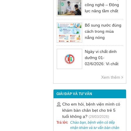
công nghệ – Động
lực nâng tầm chất
lượng khám chữa
bệnh
Bổ sung nước đúng
cách trong mùa
nắng nóng
Ngày vi chất dinh
dưỡng 01-
02/6/2026: Vi chất
dinh dưỡng rất cần
thiết cho sự phát
Xem thêm
triển tầm vóc, trí tuệ
và sức khỏe
GIẢI ĐÁP VÀ TƯ VẤN
Cho em hỏi, bệnh viện mình có
khám bàn chân bẹt cho trẻ 5
tuổi không ạ?
(28/03/2026)
Trả lời:
Chào bạn, bệnh viện có tiếp
nhận khám và tư vấn bàn chân