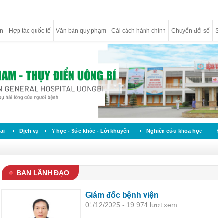
ân
Hợp tác quốc tế
Văn bản quy phạm
Cải cách hành chính
Chuyển đổi số
S
ai
Dịch vụ
Y học - Sức khỏe - Lời khuyên
Nghiên cứu khoa học
BAN LÃNH ĐẠO
Giám đốc bệnh viện
01/12/2025 - 19.974 lượt xem