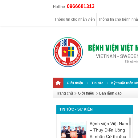
0966681313
Hotline:
Thông tin cho nhân viên
Thông tin cho bệnh nh
Giới thiệu
Tin tức
Kỹ thuật triển kh
Trang chủ
Giới thiệu
Ban lãnh đạo
TIN TỨC - SỰ KIỆN
Bệnh viện Việt Nam
– Thụy Điển Uông
Bí nhận Cờ thi đua