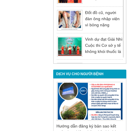
tại Hội nghị tổng kết
năm 2025 của
Đốt đồ cũ, người
Đảng ủy - Ủy ban
đàn ông nhập viện
nhân dân Tỉnh
vì bỏng nặng
Quảng Ninh
Vinh dự đạt Giải Nhì
Cuộc thi Cơ sở y tế
không khói thuốc lá
lần thứ I
Đừng để tuổi tác là
rào cản khiến việc
DỊCH VỤ CHO NGƯỜI BỆNH
điều trị bị chậm trễ
Nội soi mật tụy
ngược dòng – Giải
pháp tối ưu cho
người bệnh sỏi ống
mật chủ
Hướng dẫn đăng ký bản sao kết