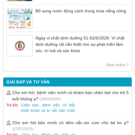
Bổ sung nước đúng cách trong mùa nắng nóng
Ngày vi chất dinh dưỡng 01-02/6/2026: Vi chất
dinh dưỡng rất cần thiết cho sự phát triển tầm
vóc, trí tuệ và sức khỏe
Xem thêm
GIẢI ĐÁP VÀ TƯ VẤN
Cho em hỏi, bệnh viện mình có khám bàn chân bẹt cho trẻ 5
tuổi không ạ?
(28/03/2026)
Trả lời:
Chào bạn, bệnh viện có tiếp
nhận khám và tư vấn bàn chân
bẹt cho trẻ em, bao gồm cả trẻ 5
tuổi. Bạn có thể đưa bé đến
Cho em hỏi bên mình có tiêm vắc-xin cúm cho bé ko ạ?
Khoa Khám bệnh của bệnh viện
(27/07/2025)
để được bác sĩ chuyên khoa
Trả lời:
Chào bạn, Bệnh viện hiện có