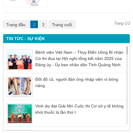
Trang 1/2
Trang đầu
1
2
Trang cuối
TIN TỨC - SỰ KIỆN
Bệnh viện Việt Nam – Thụy Điển Uông Bí nhận
Cờ thi đua tại Hội nghị tổng kết năm 2025 của
Đảng ủy - Ủy ban nhân dân Tỉnh Quảng Ninh
Đốt đồ cũ, người đàn ông nhập viện vì bỏng
nặng
Vinh dự đạt Giải Nhì Cuộc thi Cơ sở y tế không
khói thuốc lá lần thứ I
Đừng để tuổi tác là rào cản khiến việc điều trị bị