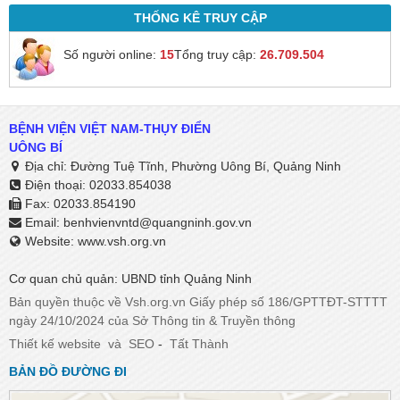
THỐNG KÊ TRUY CẬP
Số người online:
15
Tổng truy cập:
26.709.504
BỆNH VIỆN VIỆT NAM-THỤY ĐIỂN
UÔNG BÍ
Địa chỉ: Đường Tuệ Tĩnh, Phường Uông Bí, Quảng Ninh
Điện thoại: 02033.854038
Fax: 02033.854190
Email:
benhvienvntd@quangninh.gov.vn​​​​​​​
Website: www.vsh.org.vn
Cơ quan chủ quản: UBND tỉnh Quảng Ninh
Bản quyền thuộc về Vsh.org.vn Giấy phép số 186/GPTTĐT-STTTT
ngày 24/10/2024 của Sở Thông tin & Truyền thông
Thiết kế website
và
SEO
-
Tất Thành
BẢN ĐỒ ĐƯỜNG ĐI