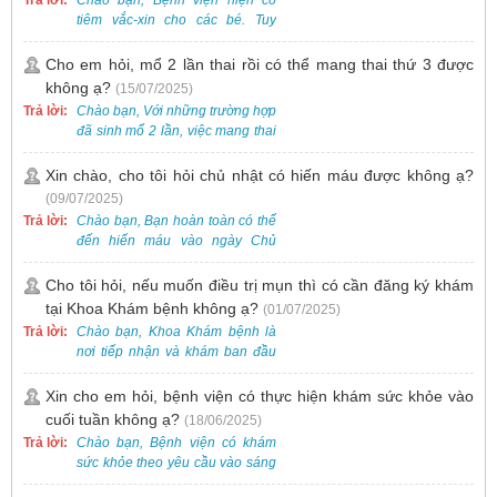
thăm khám. Ngoài ra, để thuận
tiêm vắc-xin cho các bé. Tuy
tiện hơn, bạn có thể đặt lịch
nhiên, các loại vắc-xin thường về
khám trước qua số điện thoại:
theo từng đợt, không phải lúc
Cho em hỏi, mổ 2 lần thai rồi có thể mang thai thứ 3 được
0988 270 115. Nếu cần hỗ trợ
nào cũng có sẵn.
không ạ?
(15/07/2025)
thêm, vui lòng liên hệ qua Zalo
hoặc Fanpage Bệnh viện Việt
Trả lời:
Chào bạn, Với những trường hợp
Nam - Thụy Điển Uông Bí.
đã sinh mổ 2 lần, việc mang thai
lần 3 vẫn có thể thực hiện được.
Tại Bệnh viện, chúng tôi đã tiếp
Xin chào, cho tôi hỏi chủ nhật có hiến máu được không ạ?
nhận và hỗ trợ nhiều thai phụ có
(09/07/2025)
nhu cầu tương tự.
Trả lời:
Chào bạn, Bạn hoàn toàn có thể
đến hiến máu vào ngày Chủ
Nhật.
Cho tôi hỏi, nếu muốn điều trị mụn thì có cần đăng ký khám
tại Khoa Khám bệnh không ạ?
(01/07/2025)
Trả lời:
Chào bạn, Khoa Khám bệnh là
nơi tiếp nhận và khám ban đầu
cho tất cả các trường hợp, bao
gồm cả điều trị mụn. Vì vậy, bạn
Xin cho em hỏi, bệnh viện có thực hiện khám sức khỏe vào
cần đăng ký khám tại Khoa
cuối tuần không ạ?
(18/06/2025)
Khám bệnh trước.
Trả lời:
Chào bạn, Bệnh viện có khám
sức khỏe theo yêu cầu vào sáng
thứ Bảy. Nếu bạn có nhu cầu, vui