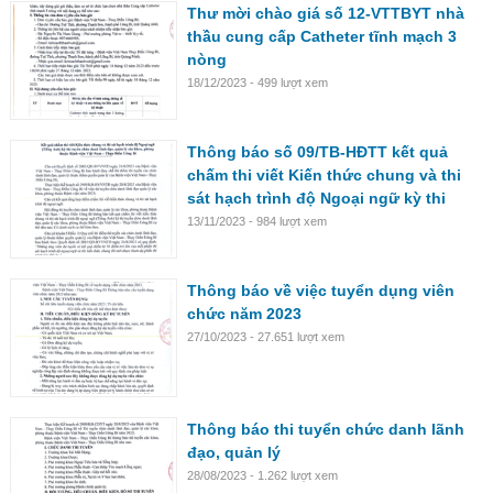
Thư mời chào giá số 12-VTTBYT nhà
thầu cung cấp Catheter tĩnh mạch 3
nòng
18/12/2023 - 499 lượt xem
Thông báo số 09/TB-HĐTT kết quả
chấm thi viết Kiến thức chung và thi
sát hạch trình độ Ngoại ngữ kỳ thi
tuyển chức danh lãnh đạo, quản lý các
13/11/2023 - 984 lượt xem
khoa, phòng
Thông báo về việc tuyển dụng viên
chức năm 2023
27/10/2023 - 27.651 lượt xem
Thông báo thi tuyển chức danh lãnh
đạo, quản lý
28/08/2023 - 1.262 lượt xem