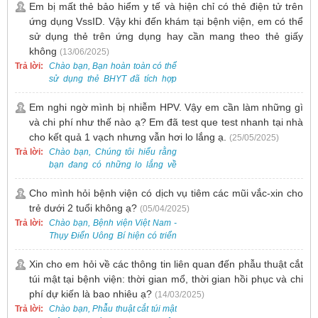
lòng đặt lịch trước để được sắp
Em bị mất thẻ bảo hiểm y tế và hiện chỉ có thẻ điện tử trên
xếp thời gian phù hợp.
ứng dụng VssID. Vậy khi đến khám tại bệnh viện, em có thể
sử dụng thẻ trên ứng dụng hay cần mang theo thẻ giấy
không
(13/06/2025)
Trả lời:
Chào bạn, Bạn hoàn toàn có thể
sử dụng thẻ BHYT đã tích hợp
trên ứng dụng VssID khi đến
khám và không cần mang theo
Em nghi ngờ mình bị nhiễm HPV. Vậy em cần làm những gì
thẻ giấy.
và chi phí như thế nào ạ? Em đã test que test nhanh tại nhà
cho kết quả 1 vạch nhưng vẫn hơi lo lắng ạ.
(25/05/2025)
Trả lời:
Chào bạn, Chúng tôi hiểu rằng
bạn đang có những lo lắng về
nguy cơ nhiễm HPV. Tại Bệnh
viện Việt Nam - Thụy Điển Uông
Cho mình hỏi bệnh viện có dịch vụ tiêm các mũi vắc-xin cho
Bí, chúng tôi cung cấp các dịch
trẻ dưới 2 tuổi không ạ?
(05/04/2025)
vụ thăm khám và xét nghiệm
Trả lời:
Chào bạn, Bệnh viện Việt Nam -
chuyên sâu để phát hiện sớm
Thụy Điển Uông Bí hiện có triển
HPV và tầm soát ung thư cổ tử
khai dịch vụ tiêm vắc-xin cho trẻ
cung.
dưới 2 tuổi.
Xin cho em hỏi về các thông tin liên quan đến phẫu thuật cắt
túi mật tại bệnh viện: thời gian mổ, thời gian hồi phục và chi
phí dự kiến là bao nhiêu ạ?
(14/03/2025)
Trả lời:
Chào bạn, Phẫu thuật cắt túi mật