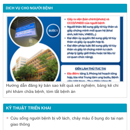
chậm trễ
DỊCH VỤ CHO NGƯỜI BỆNH
Nội soi mật tụy ngược dòng – Giải pháp tối ưu
cho người bệnh sỏi ống mật chủ
Hướng dẫn đăng ký bản sao kết quả xét nghiệm, bảng kê chi
phí khám chữa bệnh, tóm tắt bệnh án
KỸ THUẬT TRIỂN KHAI
Cứu sống người bệnh bị vỡ lách, chảy máu ổ bụng do tai nạn
giao thông