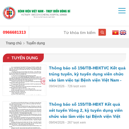
0966681313
Trang chủ
Tuyển dụng
TUYỂN DỤNG
Thông báo số 156/TB-HĐXTVC Kết quả
trúng tuyển, kỳ tuyển dụng viên chức
vào làm việc tại Bệnh viện Việt Nam -
Thụy Điển Uông Bí năm 2026
09/04/2026 - 726 lượt xem
Thông báo số 155/TB-HĐXT Kết quả
xét tuyển Vòng 2, kỳ tuyển dụng viên
chức vào làm việc tại Bệnh viện Việt
Nam - Thụy Điển Uông Bí năm 2026
09/04/2026 - 267 lượt xem