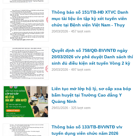
Thông báo số 151/TB-HĐ XTVC Danh
mục tài liệu ôn tập kỳ xét tuyển viên
chức tại Bệnh viện Việt Nam - Thụy
Điển Uông Bí năm 2026 ( Vòng 2 )
20/03/2026 - 457 lượt xem
Quyết định số 758/QĐ-BVVNTĐ ngày
20/03/2026 v/v phê duyệt Danh sách thí
sinh đủ điều kiện xét tuyển Vòng 2 kỳ
tuyển dụng viên chức năm 2026
20/03/2026 - 497 lượt xem
Liên tục mở lớp hộ lý, sơ cấp xoa bóp
bấm huyệt tại Trường Cao đẳng Y
Quảng Ninh
29/01/2026 - 325 lượt xem
Thông báo số 133/TB-BVVNTĐ v/v
tuyển dụng viên chức năm 2026