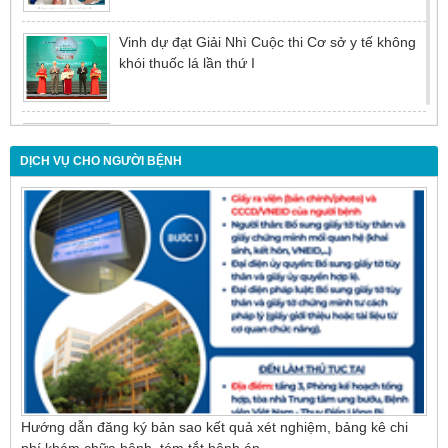
Vinh dự đạt Giải Nhì Cuộc thi Cơ sở y tế không
khói thuốc lá lần thứ I
Đừng để tuổi tác là rào cản khiến việc điều trị bị
chậm trễ
DỊCH VỤ CHO NGƯỜI BỆNH
Nội soi mật tụy ngược dòng – Giải pháp tối ưu
cho người bệnh sỏi ống mật chủ
Hướng dẫn đăng ký bản sao kết quả xét nghiệm, bảng kê chi
phí khám chữa bệnh, tóm tắt bệnh án