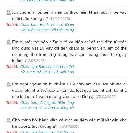
nơi tiếp nhận và khám ban đầu
cho tất cả các trường hợp, bao
gồm cả điều trị mụn. Vì vậy, bạn
Xin cho em hỏi, bệnh viện có thực hiện khám sức khỏe vào
cần đăng ký khám tại Khoa
cuối tuần không ạ?
(18/06/2025)
Khám bệnh trước.
Trả lời:
Chào bạn, Bệnh viện có khám
sức khỏe theo yêu cầu vào sáng
thứ Bảy. Nếu bạn có nhu cầu, vui
lòng đặt lịch trước để được sắp
Em bị mất thẻ bảo hiểm y tế và hiện chỉ có thẻ điện tử trên
xếp thời gian phù hợp.
ứng dụng VssID. Vậy khi đến khám tại bệnh viện, em có thể
sử dụng thẻ trên ứng dụng hay cần mang theo thẻ giấy
không
(13/06/2025)
Trả lời:
Chào bạn, Bạn hoàn toàn có thể
sử dụng thẻ BHYT đã tích hợp
trên ứng dụng VssID khi đến
khám và không cần mang theo
Em nghi ngờ mình bị nhiễm HPV. Vậy em cần làm những gì
thẻ giấy.
và chi phí như thế nào ạ? Em đã test que test nhanh tại nhà
cho kết quả 1 vạch nhưng vẫn hơi lo lắng ạ.
(25/05/2025)
Trả lời:
Chào bạn, Chúng tôi hiểu rằng
bạn đang có những lo lắng về
nguy cơ nhiễm HPV. Tại Bệnh
viện Việt Nam - Thụy Điển Uông
Cho mình hỏi bệnh viện có dịch vụ tiêm các mũi vắc-xin cho
Bí, chúng tôi cung cấp các dịch
trẻ dưới 2 tuổi không ạ?
(05/04/2025)
vụ thăm khám và xét nghiệm
Trả lời:
Chào bạn, Bệnh viện Việt Nam -