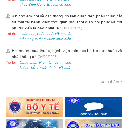
chuyên sâu để phát hiện sớm
Thụy Điển Uông Bí hiện có triển
HPV và tầm soát ung thư cổ tử
khai dịch vụ tiêm vắc-xin cho trẻ
cung.
dưới 2 tuổi.
Xin cho em hỏi về các thông tin liên quan đến phẫu thuật cắt
túi mật tại bệnh viện: thời gian mổ, thời gian hồi phục và chi
phí dự kiến là bao nhiêu ạ?
(14/03/2025)
Trả lời:
Chào bạn, Phẫu thuật cắt túi mật
hiện nay thường được thực hiện
bằng phương pháp nội soi, đây
là một kỹ thuật ít xâm lấn, an toàn
Em muốn mua thuốc, bệnh viện mình có hỗ trợ gửi thuốc về
và phổ biến.
nhà không ạ?
(04/02/2025)
Trả lời:
Chào bạn, Hiện tại bệnh viện
không hỗ trợ gửi thuốc về nhà.
Việc cấp phát thuốc tại bệnh viện
được thực hiện theo đơn thuốc
Xem thêm
của bác sĩ sau khi thăm khám
trực tiếp.