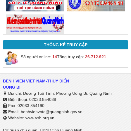
THỐNG KÊ TRUY CẬP
Số người online:
14
Tổng truy cập:
26.712.921
BỆNH VIỆN VIỆT NAM-THỤY ĐIỂN
UÔNG BÍ
Địa chỉ: Đường Tuệ Tĩnh, Phường Uông Bí, Quảng Ninh
Điện thoại: 02033.854038
Fax: 02033.854190
Email:
benhvienvntd@quangninh.gov.vn​​​​​​​
Website: www.vsh.org.vn
Cơ quan chủ quản: UBND tỉnh Quảng Ninh