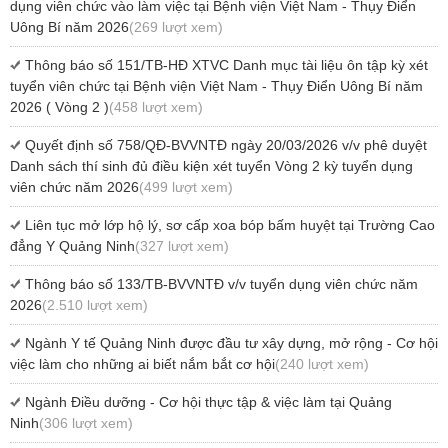
dụng viên chức vào làm việc tại Bệnh viện Việt Nam - Thụy Điển
Uông Bí năm 2026
(269 lượt xem)
Thông báo số 151/TB-HĐ XTVC Danh mục tài liệu ôn tập kỳ xét
tuyển viên chức tại Bệnh viện Việt Nam - Thụy Điển Uông Bí năm
2026 ( Vòng 2 )
(458 lượt xem)
Quyết định số 758/QĐ-BVVNTĐ ngày 20/03/2026 v/v phê duyệt
Danh sách thí sinh đủ điều kiện xét tuyển Vòng 2 kỳ tuyển dụng
viên chức năm 2026
(499 lượt xem)
Liên tục mở lớp hộ lý, sơ cấp xoa bóp bấm huyệt tại Trường Cao
đẳng Y Quảng Ninh
(327 lượt xem)
Thông báo số 133/TB-BVVNTĐ v/v tuyển dụng viên chức năm
2026
(2.510 lượt xem)
Ngành Y tế Quảng Ninh được đầu tư xây dựng, mở rộng - Cơ hội
việc làm cho những ai biết nắm bắt cơ hội
(240 lượt xem)
Ngành Điều dưỡng - Cơ hội thực tập & việc làm tại Quảng
Ninh
(306 lượt xem)