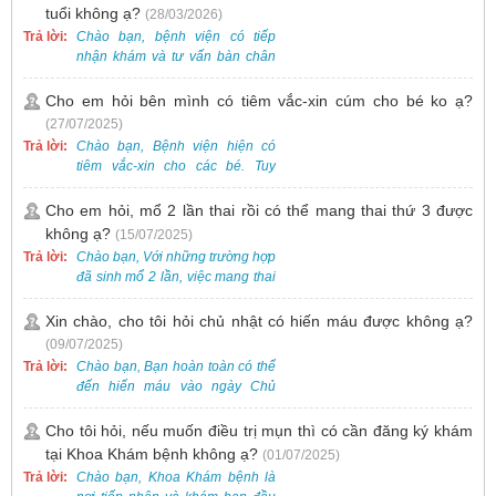
tuổi không ạ?
(28/03/2026)
Trả lời:
Chào bạn, bệnh viện có tiếp
nhận khám và tư vấn bàn chân
bẹt cho trẻ em, bao gồm cả trẻ 5
tuổi. Bạn có thể đưa bé đến
Cho em hỏi bên mình có tiêm vắc-xin cúm cho bé ko ạ?
Khoa Khám bệnh của bệnh viện
(27/07/2025)
để được bác sĩ chuyên khoa
Trả lời:
Chào bạn, Bệnh viện hiện có
thăm khám. Ngoài ra, để thuận
tiêm vắc-xin cho các bé. Tuy
tiện hơn, bạn có thể đặt lịch
nhiên, các loại vắc-xin thường về
khám trước qua số điện thoại:
theo từng đợt, không phải lúc
Cho em hỏi, mổ 2 lần thai rồi có thể mang thai thứ 3 được
0988 270 115. Nếu cần hỗ trợ
nào cũng có sẵn.
không ạ?
(15/07/2025)
thêm, vui lòng liên hệ qua Zalo
hoặc Fanpage Bệnh viện Việt
Trả lời:
Chào bạn, Với những trường hợp
Nam - Thụy Điển Uông Bí.
đã sinh mổ 2 lần, việc mang thai
lần 3 vẫn có thể thực hiện được.
Tại Bệnh viện, chúng tôi đã tiếp
Xin chào, cho tôi hỏi chủ nhật có hiến máu được không ạ?
nhận và hỗ trợ nhiều thai phụ có
(09/07/2025)
nhu cầu tương tự.
Trả lời:
Chào bạn, Bạn hoàn toàn có thể
đến hiến máu vào ngày Chủ
Nhật.
Cho tôi hỏi, nếu muốn điều trị mụn thì có cần đăng ký khám
tại Khoa Khám bệnh không ạ?
(01/07/2025)
Trả lời:
Chào bạn, Khoa Khám bệnh là