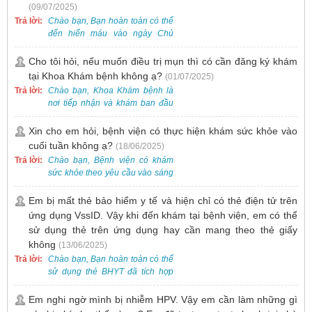
nhận và hỗ trợ nhiều thai phụ có
(09/07/2025)
nhu cầu tương tự.
Trả lời:
Chào bạn, Bạn hoàn toàn có thể
đến hiến máu vào ngày Chủ
Nhật.
Cho tôi hỏi, nếu muốn điều trị mụn thì có cần đăng ký khám
tại Khoa Khám bệnh không ạ?
(01/07/2025)
Trả lời:
Chào bạn, Khoa Khám bệnh là
nơi tiếp nhận và khám ban đầu
cho tất cả các trường hợp, bao
gồm cả điều trị mụn. Vì vậy, bạn
Xin cho em hỏi, bệnh viện có thực hiện khám sức khỏe vào
cần đăng ký khám tại Khoa
cuối tuần không ạ?
(18/06/2025)
Khám bệnh trước.
Trả lời:
Chào bạn, Bệnh viện có khám
sức khỏe theo yêu cầu vào sáng
thứ Bảy. Nếu bạn có nhu cầu, vui
lòng đặt lịch trước để được sắp
Em bị mất thẻ bảo hiểm y tế và hiện chỉ có thẻ điện tử trên
xếp thời gian phù hợp.
ứng dụng VssID. Vậy khi đến khám tại bệnh viện, em có thể
sử dụng thẻ trên ứng dụng hay cần mang theo thẻ giấy
không
(13/06/2025)
Trả lời:
Chào bạn, Bạn hoàn toàn có thể
sử dụng thẻ BHYT đã tích hợp
trên ứng dụng VssID khi đến
khám và không cần mang theo
Em nghi ngờ mình bị nhiễm HPV. Vậy em cần làm những gì
thẻ giấy.