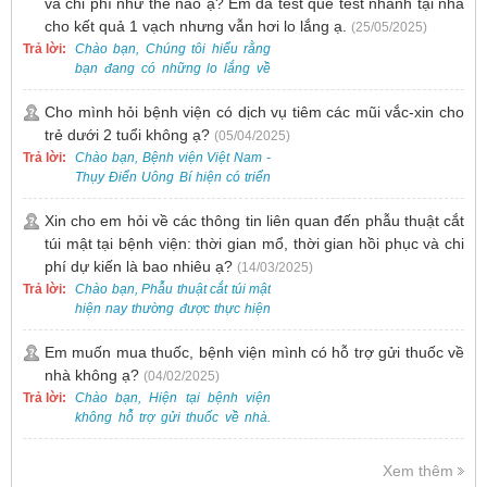
và chi phí như thế nào ạ? Em đã test que test nhanh tại nhà
cho kết quả 1 vạch nhưng vẫn hơi lo lắng ạ.
(25/05/2025)
Trả lời:
Chào bạn, Chúng tôi hiểu rằng
bạn đang có những lo lắng về
nguy cơ nhiễm HPV. Tại Bệnh
viện Việt Nam - Thụy Điển Uông
Cho mình hỏi bệnh viện có dịch vụ tiêm các mũi vắc-xin cho
Bí, chúng tôi cung cấp các dịch
trẻ dưới 2 tuổi không ạ?
(05/04/2025)
vụ thăm khám và xét nghiệm
Trả lời:
Chào bạn, Bệnh viện Việt Nam -
chuyên sâu để phát hiện sớm
Thụy Điển Uông Bí hiện có triển
HPV và tầm soát ung thư cổ tử
khai dịch vụ tiêm vắc-xin cho trẻ
cung.
dưới 2 tuổi.
Xin cho em hỏi về các thông tin liên quan đến phẫu thuật cắt
túi mật tại bệnh viện: thời gian mổ, thời gian hồi phục và chi
phí dự kiến là bao nhiêu ạ?
(14/03/2025)
Trả lời:
Chào bạn, Phẫu thuật cắt túi mật
hiện nay thường được thực hiện
bằng phương pháp nội soi, đây
là một kỹ thuật ít xâm lấn, an toàn
Em muốn mua thuốc, bệnh viện mình có hỗ trợ gửi thuốc về
và phổ biến.
nhà không ạ?
(04/02/2025)
Trả lời:
Chào bạn, Hiện tại bệnh viện
không hỗ trợ gửi thuốc về nhà.
Việc cấp phát thuốc tại bệnh viện
được thực hiện theo đơn thuốc
Xem thêm
của bác sĩ sau khi thăm khám