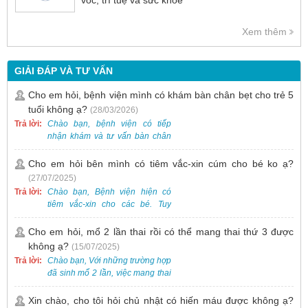
vóc, trí tuệ và sức khỏe
Xem thêm
GIẢI ĐÁP VÀ TƯ VẤN
Cho em hỏi, bệnh viện mình có khám bàn chân bẹt cho trẻ 5
tuổi không ạ?
(28/03/2026)
Trả lời:
Chào bạn, bệnh viện có tiếp
nhận khám và tư vấn bàn chân
bẹt cho trẻ em, bao gồm cả trẻ 5
tuổi. Bạn có thể đưa bé đến
Cho em hỏi bên mình có tiêm vắc-xin cúm cho bé ko ạ?
Khoa Khám bệnh của bệnh viện
(27/07/2025)
để được bác sĩ chuyên khoa
Trả lời:
Chào bạn, Bệnh viện hiện có
thăm khám. Ngoài ra, để thuận
tiêm vắc-xin cho các bé. Tuy
tiện hơn, bạn có thể đặt lịch
nhiên, các loại vắc-xin thường về
khám trước qua số điện thoại:
theo từng đợt, không phải lúc
Cho em hỏi, mổ 2 lần thai rồi có thể mang thai thứ 3 được
0988 270 115. Nếu cần hỗ trợ
nào cũng có sẵn.
không ạ?
(15/07/2025)
thêm, vui lòng liên hệ qua Zalo
hoặc Fanpage Bệnh viện Việt
Trả lời:
Chào bạn, Với những trường hợp
Nam - Thụy Điển Uông Bí.
đã sinh mổ 2 lần, việc mang thai
lần 3 vẫn có thể thực hiện được.
Tại Bệnh viện, chúng tôi đã tiếp
Xin chào, cho tôi hỏi chủ nhật có hiến máu được không ạ?