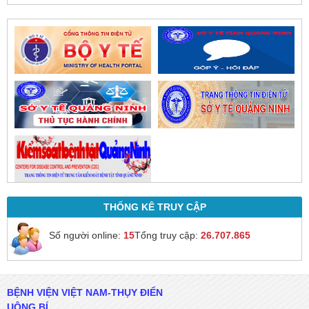
trực tiếp.
THỐNG KÊ TRUY CẬP
Số người online:
15
Tổng truy cập:
26.707.865
BỆNH VIỆN VIỆT NAM-THỤY ĐIỂN
UÔNG BÍ