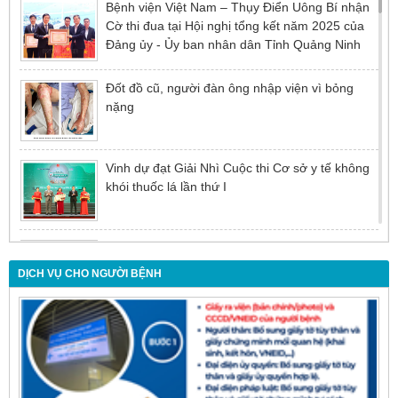
Bệnh viện Việt Nam – Thụy Điển Uông Bí nhận
Cờ thi đua tại Hội nghị tổng kết năm 2025 của
Đảng ủy - Ủy ban nhân dân Tỉnh Quảng Ninh
Đốt đồ cũ, người đàn ông nhập viện vì bỏng
nặng
Vinh dự đạt Giải Nhì Cuộc thi Cơ sở y tế không
khói thuốc lá lần thứ I
Đừng để tuổi tác là rào cản khiến việc điều trị bị
chậm trễ
DỊCH VỤ CHO NGƯỜI BỆNH
Nội soi mật tụy ngược dòng – Giải pháp tối ưu
cho người bệnh sỏi ống mật chủ