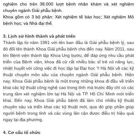
nghiệm cho trên 38.000 lượt bệnh nhân khám và xét nghiệm
chuyên ngành Giải phẫu bệnh.
Khoa gồm có 3 bộ phận: Xét nghiệm tế bào học; Xét nghiệm Mô
bệnh học; và Nhà đại thể.
3. Lịch sử hình thành và phát triển
Thành lập từ năm 1981 với tên ban đầu là Giải phẫu bệnh lý, sau
đó đổi tên thành Khoa Giải phẫu bệnh cho đến nay. Năm 2011, sau
khi Bệnh viện thành lập Khoa Ung bướu, để đáp ứng nhu cầu phát
triển của Bệnh viện, khoa đã cử rất nhiều bác sĩ trẻ có năng lực,
nhiệt huyết với công việc đi học tập tại Đại học Y Hà Nội về các kỹ
thuật chuyên môn sâu của chuyên ngành Giải phẫu bệnh. Hiện
nay, Khoa Giải phẫu bệnh là một trong những khoa đi đầu về triển
khai các kỹ thuật công nghệ cao trong tỉnh mà trước đây chỉ có các
trung tâm xét nghiệm lớn tại Hà Nội và TP. Hồ Chí Minh mới triển
khai. Đến nay, Khoa Giải phẫu bệnh đã làm chủ nhiều kỹ thuật
chuyên sâu và triển khai các kỹ thuật mới, qua đó góp phần giúp
người bệnh trong tỉnh và các vùng lân cận được điều trị hiệu quả
ngay tại địa phương.
4. Cơ cấu tổ chức