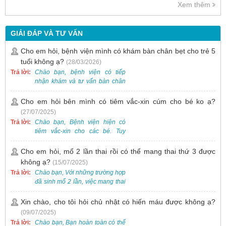
Xem thêm
GIẢI ĐÁP VÀ TƯ VẤN
Cho em hỏi, bệnh viện mình có khám bàn chân bẹt cho trẻ 5
tuổi không ạ?
(28/03/2026)
Trả lời:
Chào bạn, bệnh viện có tiếp
nhận khám và tư vấn bàn chân
bẹt cho trẻ em, bao gồm cả trẻ 5
tuổi. Bạn có thể đưa bé đến
Cho em hỏi bên mình có tiêm vắc-xin cúm cho bé ko ạ?
Khoa Khám bệnh của bệnh viện
(27/07/2025)
để được bác sĩ chuyên khoa
Trả lời:
Chào bạn, Bệnh viện hiện có
thăm khám. Ngoài ra, để thuận
tiêm vắc-xin cho các bé. Tuy
tiện hơn, bạn có thể đặt lịch
nhiên, các loại vắc-xin thường về
khám trước qua số điện thoại:
theo từng đợt, không phải lúc
Cho em hỏi, mổ 2 lần thai rồi có thể mang thai thứ 3 được
0988 270 115. Nếu cần hỗ trợ
nào cũng có sẵn.
không ạ?
(15/07/2025)
thêm, vui lòng liên hệ qua Zalo
hoặc Fanpage Bệnh viện Việt
Trả lời:
Chào bạn, Với những trường hợp
Nam - Thụy Điển Uông Bí.
đã sinh mổ 2 lần, việc mang thai
lần 3 vẫn có thể thực hiện được.
Tại Bệnh viện, chúng tôi đã tiếp
Xin chào, cho tôi hỏi chủ nhật có hiến máu được không ạ?
nhận và hỗ trợ nhiều thai phụ có
(09/07/2025)
nhu cầu tương tự.
Trả lời:
Chào bạn, Bạn hoàn toàn có thể