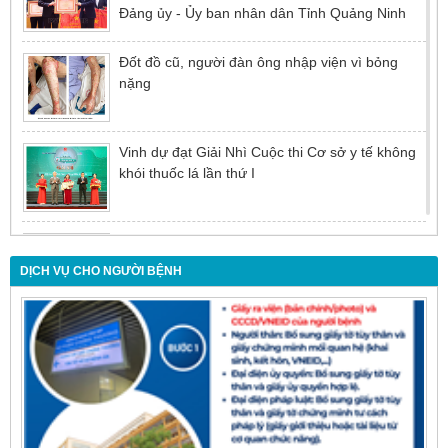
Đảng ủy - Ủy ban nhân dân Tỉnh Quảng Ninh
Đốt đồ cũ, người đàn ông nhập viện vì bỏng
nặng
Vinh dự đạt Giải Nhì Cuộc thi Cơ sở y tế không
khói thuốc lá lần thứ I
Đừng để tuổi tác là rào cản khiến việc điều trị bị
chậm trễ
DỊCH VỤ CHO NGƯỜI BỆNH
Nội soi mật tụy ngược dòng – Giải pháp tối ưu
cho người bệnh sỏi ống mật chủ