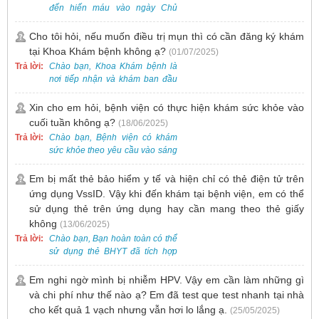
đến hiến máu vào ngày Chủ
Nhật.
Cho tôi hỏi, nếu muốn điều trị mụn thì có cần đăng ký khám
tại Khoa Khám bệnh không ạ?
(01/07/2025)
Trả lời:
Chào bạn, Khoa Khám bệnh là
nơi tiếp nhận và khám ban đầu
cho tất cả các trường hợp, bao
gồm cả điều trị mụn. Vì vậy, bạn
Xin cho em hỏi, bệnh viện có thực hiện khám sức khỏe vào
cần đăng ký khám tại Khoa
cuối tuần không ạ?
(18/06/2025)
Khám bệnh trước.
Trả lời:
Chào bạn, Bệnh viện có khám
sức khỏe theo yêu cầu vào sáng
thứ Bảy. Nếu bạn có nhu cầu, vui
lòng đặt lịch trước để được sắp
Em bị mất thẻ bảo hiểm y tế và hiện chỉ có thẻ điện tử trên
xếp thời gian phù hợp.
ứng dụng VssID. Vậy khi đến khám tại bệnh viện, em có thể
sử dụng thẻ trên ứng dụng hay cần mang theo thẻ giấy
không
(13/06/2025)
Trả lời:
Chào bạn, Bạn hoàn toàn có thể
sử dụng thẻ BHYT đã tích hợp
trên ứng dụng VssID khi đến
khám và không cần mang theo
Em nghi ngờ mình bị nhiễm HPV. Vậy em cần làm những gì
thẻ giấy.
và chi phí như thế nào ạ? Em đã test que test nhanh tại nhà
cho kết quả 1 vạch nhưng vẫn hơi lo lắng ạ.
(25/05/2025)