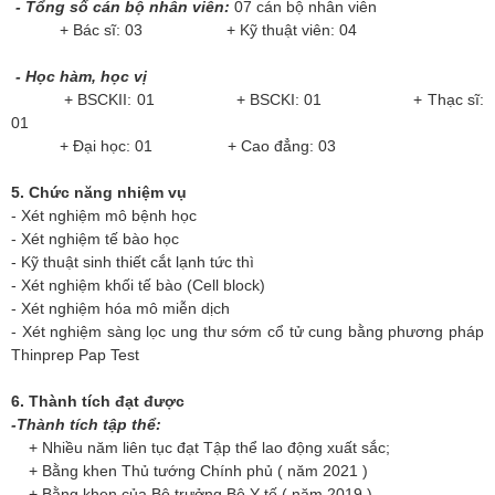
- Tổng số cán bộ nhân viên:
07 cán bộ nhân viên
+ Bác sĩ: 03 + Kỹ thuật viên: 04
- Học hàm, học vị
+ BSCKII: 01 + BSCKI: 01 + Thạc sĩ:
01
+ Đại học: 01 + Cao đẳng: 03
5. Chức năng nhiệm vụ
- Xét nghiệm mô bệnh học
- Xét nghiệm tế bào học
- Kỹ thuật sinh thiết cắt lạnh tức thì
- Xét nghiệm khối tế bào (Cell block)
- Xét nghiệm hóa mô miễn dịch
- Xét nghiệm sàng lọc ung thư sớm cổ tử cung bằng phương pháp
Thinprep Pap Test
6. Thành tích đạt được
-Thành tích tập thể:
+ Nhiều năm liên tục đạt Tập thể lao động xuất sắc;
+ Bằng khen Thủ tướng Chính phủ ( năm 2021 )
+ Bằng khen của Bộ trưởng Bộ Y tế ( năm 2019 )