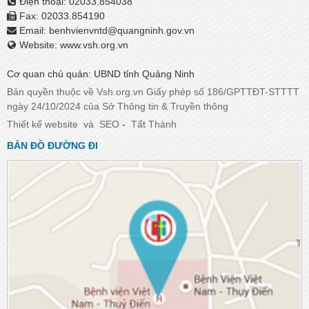
Điện thoại: 02033.854038
Fax: 02033.854190
Email:
benhvienvntd@quangninh.gov.vn​​​​​​​
Website: www.vsh.org.vn
Cơ quan chủ quản: UBND tỉnh Quảng Ninh
Bản quyền thuộc về Vsh.org.vn Giấy phép số 186/GPTTĐT-STTTT
ngày 24/10/2024 của Sở Thông tin & Truyền thông
Thiết kế website
và
SEO
-
Tất Thành
BẢN ĐỒ ĐƯỜNG ĐI