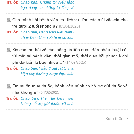
Trả lời:
Chào bạn, Chúng tôi hiểu rằng
bạn đang có những lo lắng về
nguy cơ nhiễm HPV. Tại Bệnh
viện Việt Nam - Thụy Điển Uông
Cho mình hỏi bệnh viện có dịch vụ tiêm các mũi vắc-xin cho
Bí, chúng tôi cung cấp các dịch
trẻ dưới 2 tuổi không ạ?
(05/04/2025)
vụ thăm khám và xét nghiệm
Trả lời:
Chào bạn, Bệnh viện Việt Nam -
chuyên sâu để phát hiện sớm
Thụy Điển Uông Bí hiện có triển
HPV và tầm soát ung thư cổ tử
khai dịch vụ tiêm vắc-xin cho trẻ
cung.
dưới 2 tuổi.
Xin cho em hỏi về các thông tin liên quan đến phẫu thuật cắt
túi mật tại bệnh viện: thời gian mổ, thời gian hồi phục và chi
phí dự kiến là bao nhiêu ạ?
(14/03/2025)
Trả lời:
Chào bạn, Phẫu thuật cắt túi mật
hiện nay thường được thực hiện
bằng phương pháp nội soi, đây
là một kỹ thuật ít xâm lấn, an toàn
Em muốn mua thuốc, bệnh viện mình có hỗ trợ gửi thuốc về
và phổ biến.
nhà không ạ?
(04/02/2025)
Trả lời:
Chào bạn, Hiện tại bệnh viện
không hỗ trợ gửi thuốc về nhà.
Việc cấp phát thuốc tại bệnh viện
được thực hiện theo đơn thuốc
Xem thêm
của bác sĩ sau khi thăm khám
trực tiếp.