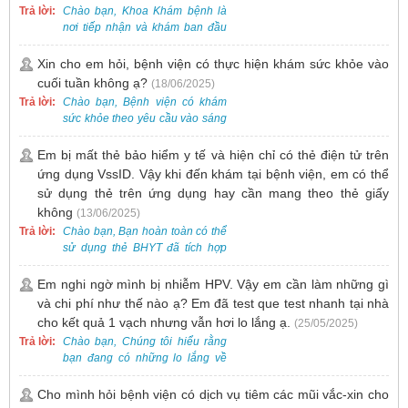
Trả lời:
Chào bạn, Khoa Khám bệnh là
nơi tiếp nhận và khám ban đầu
cho tất cả các trường hợp, bao
gồm cả điều trị mụn. Vì vậy, bạn
Xin cho em hỏi, bệnh viện có thực hiện khám sức khỏe vào
cần đăng ký khám tại Khoa
cuối tuần không ạ?
(18/06/2025)
Khám bệnh trước.
Trả lời:
Chào bạn, Bệnh viện có khám
sức khỏe theo yêu cầu vào sáng
thứ Bảy. Nếu bạn có nhu cầu, vui
lòng đặt lịch trước để được sắp
Em bị mất thẻ bảo hiểm y tế và hiện chỉ có thẻ điện tử trên
xếp thời gian phù hợp.
ứng dụng VssID. Vậy khi đến khám tại bệnh viện, em có thể
sử dụng thẻ trên ứng dụng hay cần mang theo thẻ giấy
không
(13/06/2025)
Trả lời:
Chào bạn, Bạn hoàn toàn có thể
sử dụng thẻ BHYT đã tích hợp
trên ứng dụng VssID khi đến
khám và không cần mang theo
Em nghi ngờ mình bị nhiễm HPV. Vậy em cần làm những gì
thẻ giấy.
và chi phí như thế nào ạ? Em đã test que test nhanh tại nhà
cho kết quả 1 vạch nhưng vẫn hơi lo lắng ạ.
(25/05/2025)
Trả lời:
Chào bạn, Chúng tôi hiểu rằng
bạn đang có những lo lắng về
nguy cơ nhiễm HPV. Tại Bệnh
viện Việt Nam - Thụy Điển Uông
Cho mình hỏi bệnh viện có dịch vụ tiêm các mũi vắc-xin cho
Bí, chúng tôi cung cấp các dịch