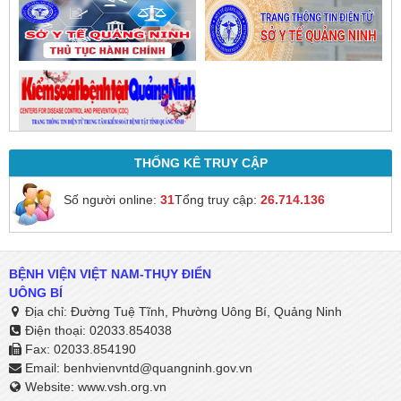
THỐNG KÊ TRUY CẬP
Số người online:
31
Tổng truy cập:
26.714.136
BỆNH VIỆN VIỆT NAM-THỤY ĐIỂN
UÔNG BÍ
Địa chỉ: Đường Tuệ Tĩnh, Phường Uông Bí, Quảng Ninh
Điện thoại: 02033.854038
Fax: 02033.854190
Email:
benhvienvntd@quangninh.gov.vn​​​​​​​
Website: www.vsh.org.vn