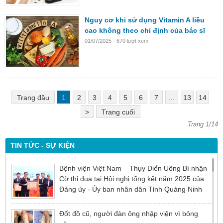
Nguy cơ khi sử dụng Vitamin A liều
cao không theo chỉ định của bác sĩ
01/07/2025 - 670 lượt xem
Trang đầu
1
2
3
4
5
6
7
...
13
14
>
Trang cuối
Trang 1/14
TIN TỨC - SỰ KIỆN
Bệnh viện Việt Nam – Thụy Điển Uông Bí nhận
Cờ thi đua tại Hội nghị tổng kết năm 2025 của
Đảng ủy - Ủy ban nhân dân Tỉnh Quảng Ninh
Đốt đồ cũ, người đàn ông nhập viện vì bỏng