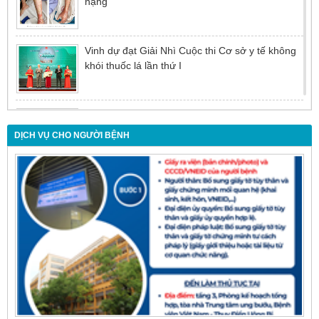
nặng
Vinh dự đạt Giải Nhì Cuộc thi Cơ sở y tế không
khói thuốc lá lần thứ I
Đừng để tuổi tác là rào cản khiến việc điều trị bị
chậm trễ
DỊCH VỤ CHO NGƯỜI BỆNH
Nội soi mật tụy ngược dòng – Giải pháp tối ưu
cho người bệnh sỏi ống mật chủ