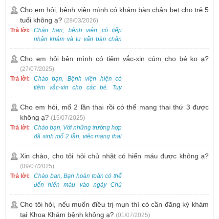
Cho em hỏi, bệnh viện mình có khám bàn chân bẹt cho trẻ 5
tuổi không ạ?
(28/03/2026)
Trả lời:
Chào bạn, bệnh viện có tiếp
nhận khám và tư vấn bàn chân
bẹt cho trẻ em, bao gồm cả trẻ 5
tuổi. Bạn có thể đưa bé đến
Cho em hỏi bên mình có tiêm vắc-xin cúm cho bé ko ạ?
Khoa Khám bệnh của bệnh viện
(27/07/2025)
để được bác sĩ chuyên khoa
Trả lời:
Chào bạn, Bệnh viện hiện có
thăm khám. Ngoài ra, để thuận
tiêm vắc-xin cho các bé. Tuy
tiện hơn, bạn có thể đặt lịch
nhiên, các loại vắc-xin thường về
khám trước qua số điện thoại:
theo từng đợt, không phải lúc
Cho em hỏi, mổ 2 lần thai rồi có thể mang thai thứ 3 được
0988 270 115. Nếu cần hỗ trợ
nào cũng có sẵn.
không ạ?
(15/07/2025)
thêm, vui lòng liên hệ qua Zalo
hoặc Fanpage Bệnh viện Việt
Trả lời:
Chào bạn, Với những trường hợp
Nam - Thụy Điển Uông Bí.
đã sinh mổ 2 lần, việc mang thai
lần 3 vẫn có thể thực hiện được.
Tại Bệnh viện, chúng tôi đã tiếp
Xin chào, cho tôi hỏi chủ nhật có hiến máu được không ạ?
nhận và hỗ trợ nhiều thai phụ có
(09/07/2025)
nhu cầu tương tự.
Trả lời:
Chào bạn, Bạn hoàn toàn có thể
đến hiến máu vào ngày Chủ
Nhật.
Cho tôi hỏi, nếu muốn điều trị mụn thì có cần đăng ký khám
tại Khoa Khám bệnh không ạ?
(01/07/2025)