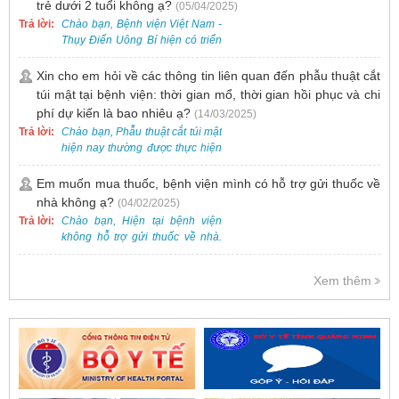
trẻ dưới 2 tuổi không ạ?
(05/04/2025)
vụ thăm khám và xét nghiệm
Trả lời:
Chào bạn, Bệnh viện Việt Nam -
chuyên sâu để phát hiện sớm
Thụy Điển Uông Bí hiện có triển
HPV và tầm soát ung thư cổ tử
khai dịch vụ tiêm vắc-xin cho trẻ
cung.
dưới 2 tuổi.
Xin cho em hỏi về các thông tin liên quan đến phẫu thuật cắt
túi mật tại bệnh viện: thời gian mổ, thời gian hồi phục và chi
phí dự kiến là bao nhiêu ạ?
(14/03/2025)
Trả lời:
Chào bạn, Phẫu thuật cắt túi mật
hiện nay thường được thực hiện
bằng phương pháp nội soi, đây
là một kỹ thuật ít xâm lấn, an toàn
Em muốn mua thuốc, bệnh viện mình có hỗ trợ gửi thuốc về
và phổ biến.
nhà không ạ?
(04/02/2025)
Trả lời:
Chào bạn, Hiện tại bệnh viện
không hỗ trợ gửi thuốc về nhà.
Việc cấp phát thuốc tại bệnh viện
được thực hiện theo đơn thuốc
Xem thêm
của bác sĩ sau khi thăm khám
trực tiếp.