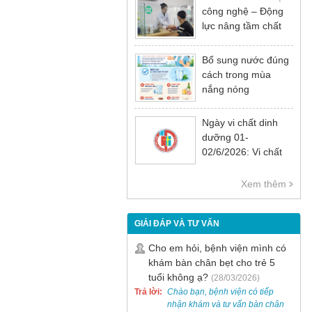
công nghệ – Động
lực nâng tầm chất
lượng khám chữa
bệnh
Bổ sung nước đúng
cách trong mùa
nắng nóng
Ngày vi chất dinh
dưỡng 01-
02/6/2026: Vi chất
dinh dưỡng rất cần
thiết cho sự phát
Xem thêm
triển tầm vóc, trí tuệ
và sức khỏe
GIẢI ĐÁP VÀ TƯ VẤN
Cho em hỏi, bệnh viện mình có
khám bàn chân bẹt cho trẻ 5
tuổi không ạ?
(28/03/2026)
Trả lời:
Chào bạn, bệnh viện có tiếp
nhận khám và tư vấn bàn chân