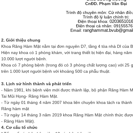
CnĐD. Phạm Văn Đại
Trình độ chuyên môn: Cử nhân đ
iề
Trình độ lý luận chính trị:
Điện thoại khoa:
020365101
Điện thoại cá nhân:
09155576
Email:
ranghammat.bvub
@
gmai
2. Giới thiệu chung
Khoa Răng Hàm Mặt nằm tại đơn nguyên D7, tầng 4 tòa nhà DI của Bệ
Hiện nay khoa có 1 phòng khám, với trang thiết bị hiện đại, hàng năm t
10.000 lượt người bệnh.
Khoa có 7 phòng bệnh (trong đó có 3 phòng chất lượng cao) với 25 gi
trên 1.000 lượt người bệnh với khoảng 500 ca phẫu thuật.
3. Lịch sử hình thành và phát triển
- Năm 1981, khi bệnh viện mới được thành lập, bộ phận Răng Hàm Mă
Tai Mũi Họng- Răng Hàm Mặt.
- Từ ngày 01 tháng 4 năm 2007 khoa liên chuyên khoa tách ra thành 
Răng hàm mặt
- Từ ngày 14 tháng 3 năm 2019 khoa Răng Hàm Mặt chính thức được th
- Răng Hàm Mặt).
4. Cơ cấu tổ chức