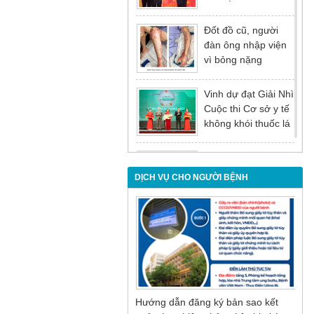
tại Hội nghị tổng kết
năm 2025 của
Đốt đồ cũ, người
Đảng ủy - Ủy ban
đàn ông nhập viện
nhân dân Tỉnh
vì bỏng nặng
Quảng Ninh
Vinh dự đạt Giải Nhì
Cuộc thi Cơ sở y tế
không khói thuốc lá
lần thứ I
Đừng để tuổi tác là
rào cản khiến việc
DỊCH VỤ CHO NGƯỜI BỆNH
điều trị bị chậm trễ
Nội soi mật tụy
ngược dòng – Giải
pháp tối ưu cho
người bệnh sỏi ống
mật chủ
Hướng dẫn đăng ký bản sao kết