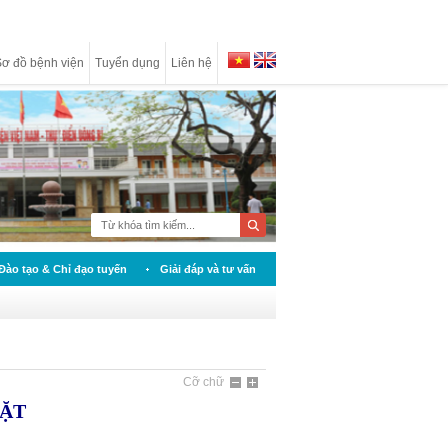
ơ đồ bệnh viện
Tuyển dụng
Liên hệ
Đào tạo & Chỉ đạo tuyến
Giải đáp và tư vấn
Cỡ chữ
ẶT