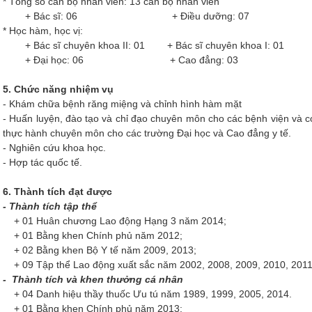
* Tổng số cán bộ nhân viên: 13 cán bộ nhân viên
+ Bác sĩ: 06 + Điều dưỡng: 07
* Học hàm, học vị:
+ Bác sĩ chuyên khoa II: 01 + Bác sĩ chuyên khoa I: 01 + 
+ Đại học: 06 + Cao đẳng: 03
5. Chức năng nhiệm vụ
- Khám chữa bệnh răng miệng và chỉnh hình hàm mặt
- Huấn luyện, đào tạo và chỉ đạo chuyên môn cho các bệnh viện và cơ
thực hành chuyên môn cho các trường Đại học và Cao đẳng y tế.
- Nghiên cứu khoa học.
- Hợp tác quốc tế.
6. Thành tích đạt được
- Thành tích tập thể
+ 01 Huân chương Lao động Hạng 3 năm 2014;
+ 01 Bằng khen Chính phủ năm 2012;
+ 02 Bằng khen Bộ Y tế năm 2009, 2013;
+ 09 Tập thể Lao động xuất sắc năm 2002, 2008, 2009, 2010, 2011,
- Thành tích và khen thưởng cá nhân
+ 04 Danh hiệu thầy thuốc Ưu tú năm 1989, 1999, 2005, 2014.
+ 01 Bằng khen Chính phủ năm 2013;