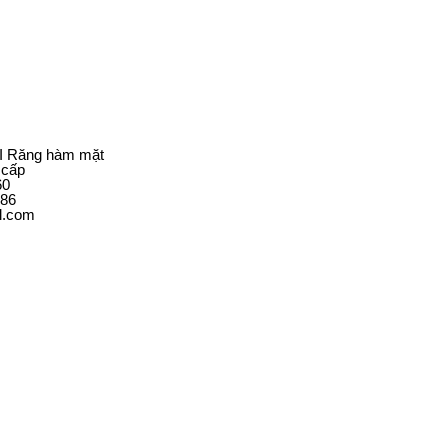
 I Răng hàm mặt
g cấp
60
186
l.com