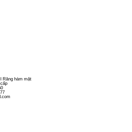
II Răng hàm mặt
g cấp
60
377
l.com