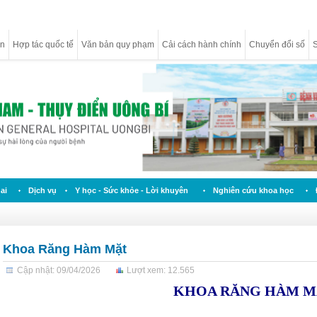
ân
Hợp tác quốc tế
Văn bản quy phạm
Cải cách hành chính
Chuyển đổi số
S
ai
Dịch vụ
Y học - Sức khỏe - Lời khuyên
Nghiên cứu khoa học
Khoa Răng Hàm Mặt
Cập nhật: 09/04/2026
Lượt xem: 12.565
KHOA RĂNG HÀM M