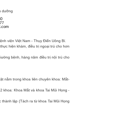
u dưỡng
60
77
l.com
nh viện Việt Nam - Thụy Điển Uông Bí.
hực hiện khám, điều trị ngoại trú cho hơn
ường bệnh, hàng năm điều trị nội trú cho
̣t nằm trong khoa liên chuyên khoa: Mắt-
2 khoa: Khoa Mắt và khoa Tai Mũi Họng -
ành lập (Tách ra từ khoa Tai Mũi Họng