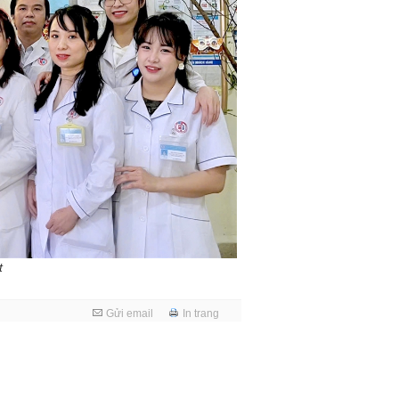
t
Gửi email
In trang