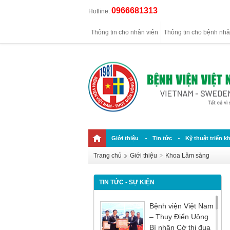
0966681313
Hotline:
Thông tin cho nhân viên
Thông tin cho bệnh nh
Giới thiệu
Tin tức
Kỹ thuật triển kh
Trang chủ
Giới thiệu
Khoa Lâm sàng
TIN TỨC - SỰ KIỆN
Bệnh viện Việt Nam
– Thụy Điển Uông
Bí nhận Cờ thi đua