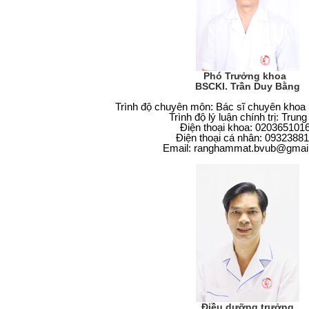
Phó Trưởng khoa
BSCKI. Trần Duy Bằng
Trình độ chuyên môn: Bác sĩ chuyên khoa
Trình độ lý luận chính trị: Trun
Điện thoại khoa: 020365101
Điện thoại cá nhân: 0932388
Email: ranghammat.bvub
@
gmai
Điều dưỡng trưởng