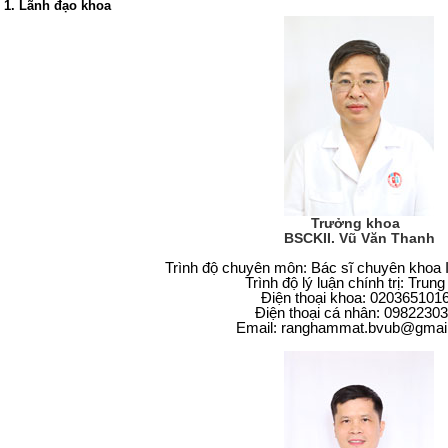
1. Lãnh đạo khoa
Trưởng khoa
BSCKII. Vũ Văn Thanh
Trình độ chuyên môn: Bác sĩ chuyên khoa 
Trình độ lý luận chính trị: Trun
Điện thoại khoa: 020365101
Đ
iện thoại cá nhân: 0982230
Email: ranghammat.bvub
@
gmai