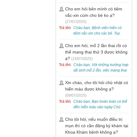
bẹt cho trẻ em, bao gồm cả trẻ 5
tuổi. Bạn có thể đưa bé đến
Cho em hỏi bên mình có tiêm
Khoa Khám bệnh của bệnh viện
vắc-xin cúm cho bé ko ạ?
để được bác sĩ chuyên khoa
(27/07/2025)
thăm khám. Ngoài ra, để thuận
Trả lời:
Chào bạn, Bệnh viện hiện có
tiện hơn, bạn có thể đặt lịch
tiêm vắc-xin cho các bé. Tuy
khám trước qua số điện thoại:
nhiên, các loại vắc-xin thường về
0988 270 115. Nếu cần hỗ trợ
theo từng đợt, không phải lúc
Cho em hỏi, mổ 2 lần thai rồi có
thêm, vui lòng liên hệ qua Zalo
nào cũng có sẵn.
thể mang thai thứ 3 được không
hoặc Fanpage Bệnh viện Việt
Nam - Thụy Điển Uông Bí.
ạ?
(15/07/2025)
Trả lời:
Chào bạn, Với những trường hợp
đã sinh mổ 2 lần, việc mang thai
lần 3 vẫn có thể thực hiện được.
Tại Bệnh viện, chúng tôi đã tiếp
Xin chào, cho tôi hỏi chủ nhật có
nhận và hỗ trợ nhiều thai phụ có
hiến máu được không ạ?
nhu cầu tương tự.
(09/07/2025)
Trả lời:
Chào bạn, Bạn hoàn toàn có thể
đến hiến máu vào ngày Chủ
Nhật.
Cho tôi hỏi, nếu muốn điều trị
mụn thì có cần đăng ký khám tại
Khoa Khám bệnh không ạ?