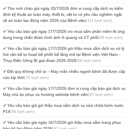
Thư mời chào giá ngày 20/7/2026 đơn vị cung cấp dịch vụ kiểm
định kỹ thuật an toàn máy, thiết bị, vật tư có yêu cầu nghiêm ngặt
về an toàn lao động năm 2026 của Bệnh viện
(111 lượt xem)
Yêu cầu báo giá ngày 17/7/2026 v/v mua sắm phần mềm AI ứng
dụng trong chẩn đoán hình ảnh X-quang và CT phổi
(49 lượt xem)
Yêu cầu báo giá ngày 17/7/2026 gói thầu mua sắm dịch vụ xử lý
hút cặn bể tự hoại/ bể phốt/ bể lắng mỡ tại Bệnh viện Việt Nam -
Thụy Điển Uông Bí giai đoạn 2026-2028
(56 lượt xem)
Đột quỵ không chờ ai – May mắn nhiều người bệnh đã được cấp
cứu kịp thời
(76 lượt xem)
Yêu cầu báo giá ngày 17/7/2026 đơn vị cung cấp báo giá dịch vụ
Máy chủ ảo phục vụ hosting website bệnh viện
(87 lượt xem)
Yêu cầu báo giá gói thầu mua sắm dịch vụ sửa chữa bơm nước
P14
(96 lượt xem)
Yêu cầu báo giá ngày 16/7/2026 gói thầu mua sắm trang phục
bảo hộ lao động năm 2026
(87 lượt xem)