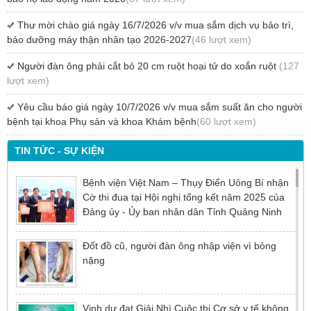
Thư mời chào giá ngày 16/7/2026 v/v mua sắm dịch vụ bảo trì,
bảo dưỡng máy thận nhân tạo 2026-2027
(46 lượt xem)
Người đàn ông phải cắt bỏ 20 cm ruột hoại tử do xoắn ruột
(127
lượt xem)
Yêu cầu báo giá ngày 10/7/2026 v/v mua sắm suất ăn cho người
bệnh tại khoa Phụ sản và khoa Khám bệnh
(60 lượt xem)
TIN TỨC - SỰ KIỆN
Bệnh viện Việt Nam – Thụy Điển Uông Bí nhận
Cờ thi đua tại Hội nghị tổng kết năm 2025 của
Đảng ủy - Ủy ban nhân dân Tỉnh Quảng Ninh
Đốt đồ cũ, người đàn ông nhập viện vì bỏng
nặng
Vinh dự đạt Giải Nhì Cuộc thi Cơ sở y tế không