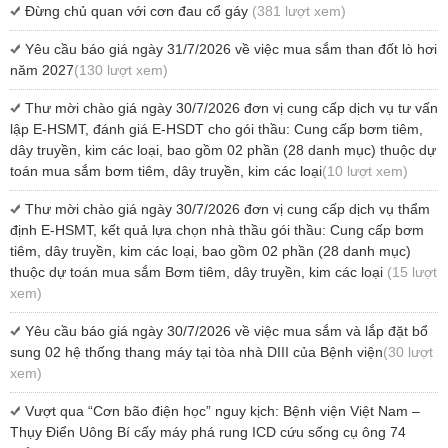
Đừng chủ quan với cơn đau cổ gáy
(381 lượt xem)
Yêu cầu báo giá ngày 31/7/2026 về việc mua sắm than đốt lò hơi
năm 2027
(130 lượt xem)
Thư mời chào giá ngày 30/7/2026 đơn vị cung cấp dịch vụ tư vấn
lập E-HSMT, đánh giá E-HSDT cho gói thầu: Cung cấp bơm tiêm,
dây truyền, kim các loại, bao gồm 02 phần (28 danh mục) thuộc dự
toán mua sắm bơm tiêm, dây truyền, kim các loại
(10 lượt xem)
Thư mời chào giá ngày 30/7/2026 đơn vị cung cấp dịch vụ thẩm
định E-HSMT, kết quả lựa chọn nhà thầu gói thầu: Cung cấp bơm
tiêm, dây truyền, kim các loại, bao gồm 02 phần (28 danh mục)
thuộc dự toán mua sắm Bơm tiêm, dây truyền, kim các loại
(15 lượt
xem)
Yêu cầu báo giá ngày 30/7/2026 về việc mua sắm và lắp đặt bổ
sung 02 hệ thống thang máy tại tòa nhà DIII của Bệnh viện
(30 lượt
xem)
Vượt qua “Cơn bão điện học” nguy kịch: Bệnh viện Việt Nam –
Thụy Điển Uông Bí cấy máy phá rung ICD cứu sống cụ ông 74