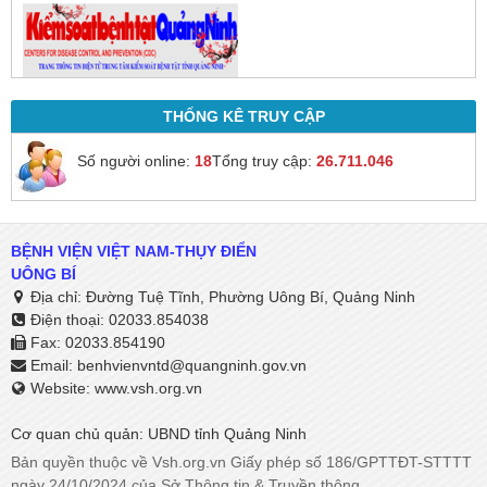
THỐNG KÊ TRUY CẬP
Số người online:
18
Tổng truy cập:
26.711.046
BỆNH VIỆN VIỆT NAM-THỤY ĐIỂN
UÔNG BÍ
Địa chỉ: Đường Tuệ Tĩnh, Phường Uông Bí, Quảng Ninh
Điện thoại: 02033.854038
Fax: 02033.854190
Email:
benhvienvntd@quangninh.gov.vn​​​​​​​
Website: www.vsh.org.vn
Cơ quan chủ quản: UBND tỉnh Quảng Ninh
Bản quyền thuộc về Vsh.org.vn Giấy phép số 186/GPTTĐT-STTTT
ngày 24/10/2024 của Sở Thông tin & Truyền thông