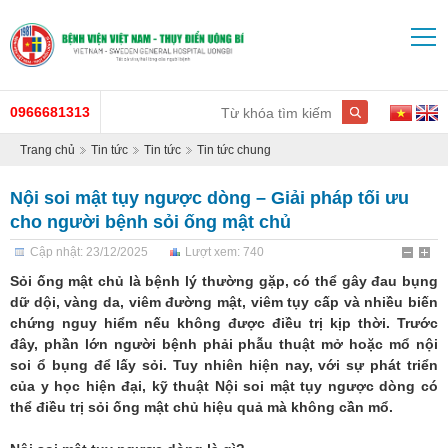
0966681313
Trang chủ
Tin tức
Tin tức
Tin tức chung
Nội soi mật tụy ngược dòng – Giải pháp tối ưu
cho người bệnh sỏi ống mật chủ
Cập nhật: 23/12/2025
Lượt xem: 740
Sỏi ống mật chủ là bệnh lý thường gặp, có thể gây đau bụng
dữ dội, vàng da, viêm đường mật, viêm tụy cấp và nhiều biến
chứng nguy hiểm nếu không được điều trị kịp thời. Trước
đây, phần lớn người bệnh phải phẫu thuật mở hoặc mổ nội
soi ổ bụng để lấy sỏi. Tuy nhiên hiện nay, với sự phát triển
của y học hiện đại, kỹ thuật Nội soi mật tụy ngược dòng có
thể điều trị sỏi ống mật chủ hiệu quả mà không cần mổ.