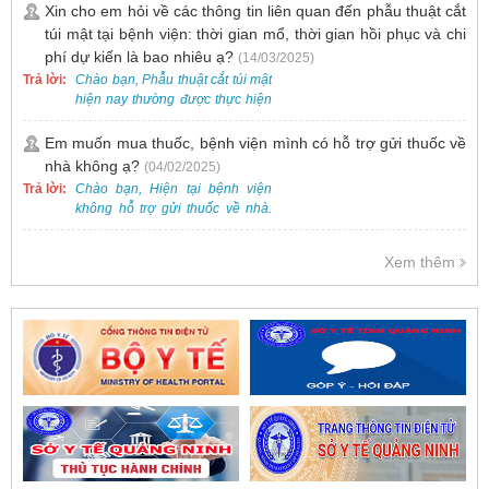
dưới 2 tuổi.
Xin cho em hỏi về các thông tin liên quan đến phẫu thuật cắt
túi mật tại bệnh viện: thời gian mổ, thời gian hồi phục và chi
phí dự kiến là bao nhiêu ạ?
(14/03/2025)
Trả lời:
Chào bạn, Phẫu thuật cắt túi mật
hiện nay thường được thực hiện
bằng phương pháp nội soi, đây
là một kỹ thuật ít xâm lấn, an toàn
Em muốn mua thuốc, bệnh viện mình có hỗ trợ gửi thuốc về
và phổ biến.
nhà không ạ?
(04/02/2025)
Trả lời:
Chào bạn, Hiện tại bệnh viện
không hỗ trợ gửi thuốc về nhà.
Việc cấp phát thuốc tại bệnh viện
được thực hiện theo đơn thuốc
Xem thêm
của bác sĩ sau khi thăm khám
trực tiếp.