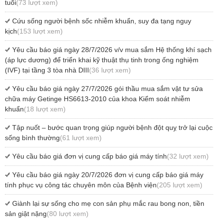
tuổi
(73 lượt xem)
Cứu sống người bệnh sốc nhiễm khuẩn, suy đa tạng nguy
kịch
(153 lượt xem)
Yêu cầu báo giá ngày 28/7/2026 v/v mua sắm Hệ thống khí sạch
(áp lực dương) để triển khai kỹ thuật thụ tinh trong ống nghiệm
(IVF) tại tầng 3 tòa nhà DIII
(36 lượt xem)
Yêu cầu báo giá ngày 27/7/2026 gói thầu mua sắm vật tư sửa
chữa máy Getinge HS6613-2010 của khoa Kiểm soát nhiễm
khuẩn
(18 lượt xem)
Tập nuốt – bước quan trọng giúp người bệnh đột quỵ trở lại cuộc
sống bình thường
(61 lượt xem)
Yêu cầu báo giá đơn vị cung cấp báo giá máy tính
(32 lượt xem)
Yêu cầu báo giá ngày 20/7/2026 đơn vị cung cấp báo giá máy
tính phục vụ công tác chuyên môn của Bệnh viện
(205 lượt xem)
Giành lại sự sống cho mẹ con sản phụ mắc rau bong non, tiền
sản giật nặng
(80 lượt xem)