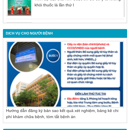
khói thuốc lá lần thứ I
Đừng để tuổi tác là rào cản khiến việc điều trị bị
chậm trễ
DỊCH VỤ CHO NGƯỜI BỆNH
Nội soi mật tụy ngược dòng – Giải pháp tối ưu
cho người bệnh sỏi ống mật chủ
Hướng dẫn đăng ký bản sao kết quả xét nghiệm, bảng kê chi
phí khám chữa bệnh, tóm tắt bệnh án