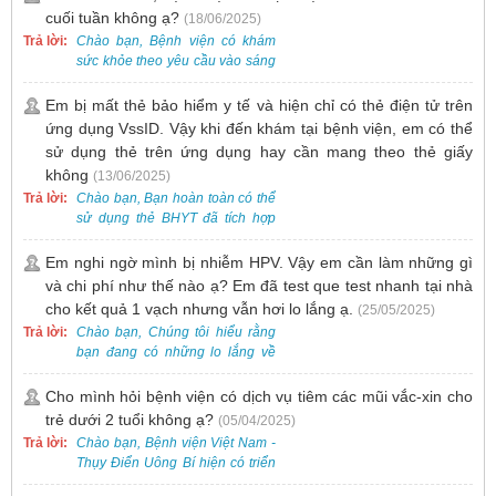
cần đăng ký khám tại Khoa
cuối tuần không ạ?
(18/06/2025)
Khám bệnh trước.
Trả lời:
Chào bạn, Bệnh viện có khám
sức khỏe theo yêu cầu vào sáng
thứ Bảy. Nếu bạn có nhu cầu, vui
lòng đặt lịch trước để được sắp
Em bị mất thẻ bảo hiểm y tế và hiện chỉ có thẻ điện tử trên
xếp thời gian phù hợp.
ứng dụng VssID. Vậy khi đến khám tại bệnh viện, em có thể
sử dụng thẻ trên ứng dụng hay cần mang theo thẻ giấy
không
(13/06/2025)
Trả lời:
Chào bạn, Bạn hoàn toàn có thể
sử dụng thẻ BHYT đã tích hợp
trên ứng dụng VssID khi đến
khám và không cần mang theo
Em nghi ngờ mình bị nhiễm HPV. Vậy em cần làm những gì
thẻ giấy.
và chi phí như thế nào ạ? Em đã test que test nhanh tại nhà
cho kết quả 1 vạch nhưng vẫn hơi lo lắng ạ.
(25/05/2025)
Trả lời:
Chào bạn, Chúng tôi hiểu rằng
bạn đang có những lo lắng về
nguy cơ nhiễm HPV. Tại Bệnh
viện Việt Nam - Thụy Điển Uông
Cho mình hỏi bệnh viện có dịch vụ tiêm các mũi vắc-xin cho
Bí, chúng tôi cung cấp các dịch
trẻ dưới 2 tuổi không ạ?
(05/04/2025)
vụ thăm khám và xét nghiệm
Trả lời:
Chào bạn, Bệnh viện Việt Nam -
chuyên sâu để phát hiện sớm
Thụy Điển Uông Bí hiện có triển
HPV và tầm soát ung thư cổ tử
khai dịch vụ tiêm vắc-xin cho trẻ
cung.