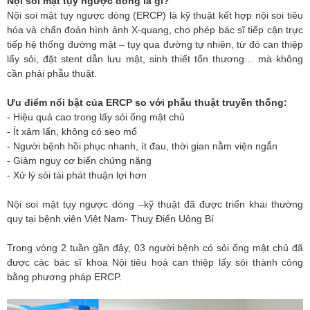
Nội soi mật tụy ngược dòng là gì?
Nội soi mật tụy ngược dòng (ERCP) là kỹ thuật kết hợp nội soi tiêu
hóa và chẩn đoán hình ảnh X-quang, cho phép bác sĩ tiếp cận trực
tiếp hệ thống đường mật – tụy qua đường tự nhiên, từ đó can thiệp
lấy sỏi, đặt stent dẫn lưu mật, sinh thiết tổn thương… mà không
cần phải phẫu thuật.
Ưu điểm nổi bật của ERCP so với phẫu thuật truyền thống:
- Hiệu quả cao trong lấy sỏi ống mật chủ
- Ít xâm lấn, không có sẹo mổ
- Người bệnh hồi phục nhanh, ít đau, thời gian nằm viện ngắn
- Giảm nguy cơ biến chứng nặng
- Xử lý sỏi tái phát thuận lợi hơn
Nội soi mật tụy ngược dòng –kỹ thuật đã được triển khai thường
quy tại bệnh viện Việt Nam- Thuỵ Điển Uông Bí
Trong vòng 2 tuần gần đây, 03 người bệnh có sỏi ống mật chủ đã
được các bác sĩ khoa Nội tiêu hoá can thiệp lấy sỏi thành công
bằng phương pháp ERCP.