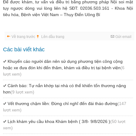
Để được khám, tư vấn và điều trị bằng phương pháp Nội soi mật
tụy ngược dòng vui lòng liên hệ SĐT: 02036.503.161 - Khoa Nội
tiêu hóa, Bệnh viện Việt Nam – Thụy Điển Uông Bí
Về trang trước
Lên đầu trang
Gửi email
Các bài viết khác
Khuyến cáo người dân nên sử dụng phương tiện công cộng
hoặc xe đưa đón khi đến thăm, khám và điều trị tại bệnh viện
(6
lượt xem)
Cảnh báo: Tự nắn khớp tại nhà có thể khiến tổn thương nặng
hơn
(9 lượt xem)
Vết thương chậm liền: Đừng chỉ nghĩ đến đái tháo đường
(147
lượt xem)
Lịch khám yêu cầu khoa Khám bệnh ( 3/8- 9/8/2026 )
(50 lượt
xem)