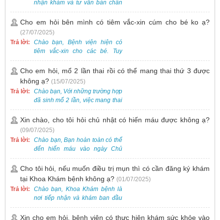
nhận khám và tư vấn bàn chân
bẹt cho trẻ em, bao gồm cả trẻ 5
tuổi. Bạn có thể đưa bé đến
Cho em hỏi bên mình có tiêm vắc-xin cúm cho bé ko ạ?
Khoa Khám bệnh của bệnh viện
(27/07/2025)
để được bác sĩ chuyên khoa
Trả lời:
Chào bạn, Bệnh viện hiện có
thăm khám. Ngoài ra, để thuận
tiêm vắc-xin cho các bé. Tuy
tiện hơn, bạn có thể đặt lịch
nhiên, các loại vắc-xin thường về
khám trước qua số điện thoại:
theo từng đợt, không phải lúc
Cho em hỏi, mổ 2 lần thai rồi có thể mang thai thứ 3 được
0988 270 115. Nếu cần hỗ trợ
nào cũng có sẵn.
không ạ?
(15/07/2025)
thêm, vui lòng liên hệ qua Zalo
hoặc Fanpage Bệnh viện Việt
Trả lời:
Chào bạn, Với những trường hợp
Nam - Thụy Điển Uông Bí.
đã sinh mổ 2 lần, việc mang thai
lần 3 vẫn có thể thực hiện được.
Tại Bệnh viện, chúng tôi đã tiếp
Xin chào, cho tôi hỏi chủ nhật có hiến máu được không ạ?
nhận và hỗ trợ nhiều thai phụ có
(09/07/2025)
nhu cầu tương tự.
Trả lời:
Chào bạn, Bạn hoàn toàn có thể
đến hiến máu vào ngày Chủ
Nhật.
Cho tôi hỏi, nếu muốn điều trị mụn thì có cần đăng ký khám
tại Khoa Khám bệnh không ạ?
(01/07/2025)
Trả lời:
Chào bạn, Khoa Khám bệnh là
nơi tiếp nhận và khám ban đầu
cho tất cả các trường hợp, bao
gồm cả điều trị mụn. Vì vậy, bạn
Xin cho em hỏi, bệnh viện có thực hiện khám sức khỏe vào