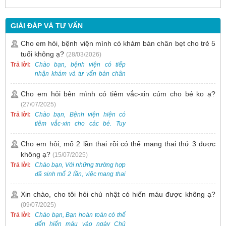
GIẢI ĐÁP VÀ TƯ VẤN
Cho em hỏi, bệnh viện mình có khám bàn chân bẹt cho trẻ 5
tuổi không ạ?
(28/03/2026)
Trả lời:
Chào bạn, bệnh viện có tiếp
nhận khám và tư vấn bàn chân
bẹt cho trẻ em, bao gồm cả trẻ 5
tuổi. Bạn có thể đưa bé đến
Cho em hỏi bên mình có tiêm vắc-xin cúm cho bé ko ạ?
Khoa Khám bệnh của bệnh viện
(27/07/2025)
để được bác sĩ chuyên khoa
Trả lời:
Chào bạn, Bệnh viện hiện có
thăm khám. Ngoài ra, để thuận
tiêm vắc-xin cho các bé. Tuy
tiện hơn, bạn có thể đặt lịch
nhiên, các loại vắc-xin thường về
khám trước qua số điện thoại:
theo từng đợt, không phải lúc
Cho em hỏi, mổ 2 lần thai rồi có thể mang thai thứ 3 được
0988 270 115. Nếu cần hỗ trợ
nào cũng có sẵn.
không ạ?
(15/07/2025)
thêm, vui lòng liên hệ qua Zalo
hoặc Fanpage Bệnh viện Việt
Trả lời:
Chào bạn, Với những trường hợp
Nam - Thụy Điển Uông Bí.
đã sinh mổ 2 lần, việc mang thai
lần 3 vẫn có thể thực hiện được.
Tại Bệnh viện, chúng tôi đã tiếp
Xin chào, cho tôi hỏi chủ nhật có hiến máu được không ạ?
nhận và hỗ trợ nhiều thai phụ có
(09/07/2025)
nhu cầu tương tự.
Trả lời:
Chào bạn, Bạn hoàn toàn có thể
đến hiến máu vào ngày Chủ