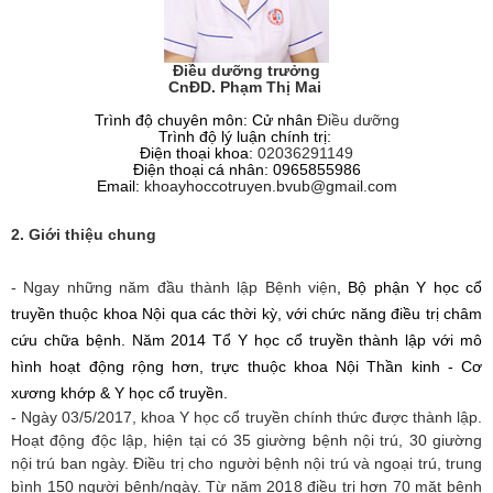
Điều dưỡng trưởng
CnĐD. Phạm Thị Mai
Trình độ chuyên môn: Cử nhân
Điều dưỡng
Trình độ lý luận chính trị:
Điện thoại khoa:
02036291149
Điện thoại cá nhân:
0965855986
Email:
khoayhoccotruyen.bvub@gmail.com
2. Giới thiệu chung
- N
gay những năm đầu thành lập Bệnh viện
,
B
ộ phận Y học cổ
truyền thuộc khoa Nội qua các thời kỳ
, với chức năng điều trị châm
cứu chữa bệnh. Năm 2014 Tổ Y học cổ truyền thành lập với mô
hình hoạt động rộng hơn, trực thuộc khoa Nội Thần kinh - Cơ
xương khớp & Y học cổ truyền.
- Ngày 03/5/2017, khoa Y học cổ truyền chính thức được thành lập.
Hoạt động độc lập, hiện tại có 35 giường bệnh nội trú,
30 giường
nội trú ban ngày
. Điều trị cho người bệnh nội trú và ngoại trú, trung
bình 150 người bệnh/ngày. Từ năm 2018 điều trị hơn 70 mặt bệnh