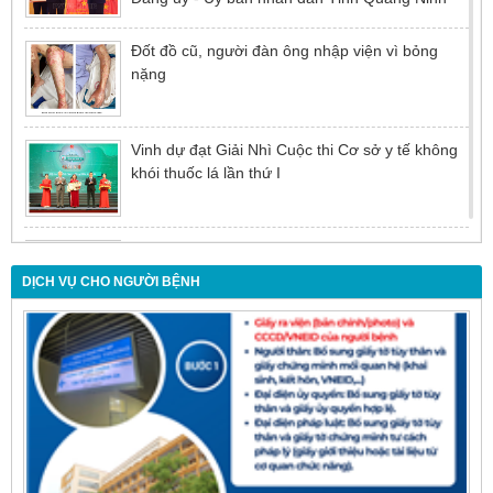
Đốt đồ cũ, người đàn ông nhập viện vì bỏng
nặng
Vinh dự đạt Giải Nhì Cuộc thi Cơ sở y tế không
khói thuốc lá lần thứ I
Đừng để tuổi tác là rào cản khiến việc điều trị bị
chậm trễ
DỊCH VỤ CHO NGƯỜI BỆNH
Nội soi mật tụy ngược dòng – Giải pháp tối ưu
cho người bệnh sỏi ống mật chủ