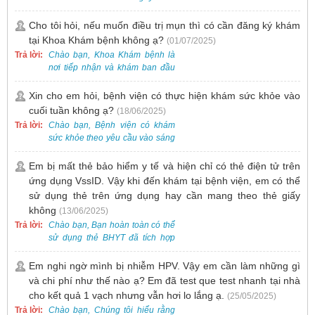
Nhật.
Cho tôi hỏi, nếu muốn điều trị mụn thì có cần đăng ký khám
tại Khoa Khám bệnh không ạ?
(01/07/2025)
Trả lời:
Chào bạn, Khoa Khám bệnh là
nơi tiếp nhận và khám ban đầu
cho tất cả các trường hợp, bao
gồm cả điều trị mụn. Vì vậy, bạn
Xin cho em hỏi, bệnh viện có thực hiện khám sức khỏe vào
cần đăng ký khám tại Khoa
cuối tuần không ạ?
(18/06/2025)
Khám bệnh trước.
Trả lời:
Chào bạn, Bệnh viện có khám
sức khỏe theo yêu cầu vào sáng
thứ Bảy. Nếu bạn có nhu cầu, vui
lòng đặt lịch trước để được sắp
Em bị mất thẻ bảo hiểm y tế và hiện chỉ có thẻ điện tử trên
xếp thời gian phù hợp.
ứng dụng VssID. Vậy khi đến khám tại bệnh viện, em có thể
sử dụng thẻ trên ứng dụng hay cần mang theo thẻ giấy
không
(13/06/2025)
Trả lời:
Chào bạn, Bạn hoàn toàn có thể
sử dụng thẻ BHYT đã tích hợp
trên ứng dụng VssID khi đến
khám và không cần mang theo
Em nghi ngờ mình bị nhiễm HPV. Vậy em cần làm những gì
thẻ giấy.
và chi phí như thế nào ạ? Em đã test que test nhanh tại nhà
cho kết quả 1 vạch nhưng vẫn hơi lo lắng ạ.
(25/05/2025)
Trả lời:
Chào bạn, Chúng tôi hiểu rằng