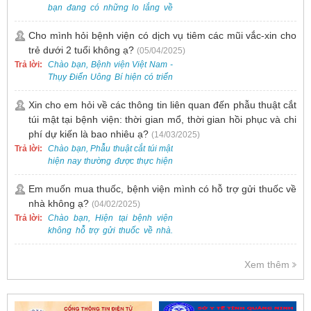
bạn đang có những lo lắng về
nguy cơ nhiễm HPV. Tại Bệnh
viện Việt Nam - Thụy Điển Uông
Cho mình hỏi bệnh viện có dịch vụ tiêm các mũi vắc-xin cho
Bí, chúng tôi cung cấp các dịch
trẻ dưới 2 tuổi không ạ?
(05/04/2025)
vụ thăm khám và xét nghiệm
Trả lời:
Chào bạn, Bệnh viện Việt Nam -
chuyên sâu để phát hiện sớm
Thụy Điển Uông Bí hiện có triển
HPV và tầm soát ung thư cổ tử
khai dịch vụ tiêm vắc-xin cho trẻ
cung.
dưới 2 tuổi.
Xin cho em hỏi về các thông tin liên quan đến phẫu thuật cắt
túi mật tại bệnh viện: thời gian mổ, thời gian hồi phục và chi
phí dự kiến là bao nhiêu ạ?
(14/03/2025)
Trả lời:
Chào bạn, Phẫu thuật cắt túi mật
hiện nay thường được thực hiện
bằng phương pháp nội soi, đây
là một kỹ thuật ít xâm lấn, an toàn
Em muốn mua thuốc, bệnh viện mình có hỗ trợ gửi thuốc về
và phổ biến.
nhà không ạ?
(04/02/2025)
Trả lời:
Chào bạn, Hiện tại bệnh viện
không hỗ trợ gửi thuốc về nhà.
Việc cấp phát thuốc tại bệnh viện
được thực hiện theo đơn thuốc
Xem thêm
của bác sĩ sau khi thăm khám
trực tiếp.