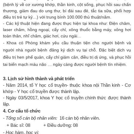
(bệnh lý về cơ xương khớp, thần kinh, cột sống, phục hồi sau chấn
thương, giảm đau do ung thư, bí đái sau đẻ, tắc tia sữa, phối hợp
điều trị trẻ tự kỷ…) với trung bình 100.000 thủ thuật/năm.
- Các kỹ thuật hiện đang được thực hiện tại khoa như: Điện châm,
laser châm, hồng ngoại, cấy chỉ, xông thuốc bằng máy, xông hơi
toàn thân, nhĩ châm, giác hơi, cứu ngải...
- Khoa có Phòng khám yêu cầu thuận tiện cho người bệnh và
người nhà người bệnh đăng ký dịch vụ tại chỗ. Đặc biệt dịch vụ
điều trị hen phế quản, cấy chỉ giảm cân, điều trị dị ứng, và phục hồi
tai biến mạch máu não … ngày càng được người bệnh tín nhiệm.
3. Lịch sử hình thành và phát triển
- Năm 2014, tổ Y học cổ truyền- thuộc khoa nội Thần kinh - Cơ
khớp - Y học cổ truyền được thành lập.
- Ngày 03/5/2017, khoa Y học cổ truyền chính thức được thành
lập.
4. Cơ cấu tổ chức
- Tổng số cán bộ nhân viên:
16 cán bộ nhân viên.
+ Bác sĩ: 08 + Điều dưỡng: 08
-
Học hàm, học vị: