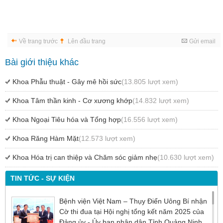
Về trang trước
Lên đầu trang
Gửi email
Bài giới thiệu khác
Khoa Phẫu thuật - Gây mê hồi sức
(13.805 lượt xem)
Khoa Tâm thần kinh - Cơ xương khớp
(14.832 lượt xem)
Khoa Ngoại Tiêu hóa và Tổng hợp
(16.556 lượt xem)
Khoa Răng Hàm Mặt
(12.573 lượt xem)
Khoa Hóa trị can thiệp và Chăm sóc giảm nhẹ
(10.630 lượt xem)
TIN TỨC - SỰ KIỆN
Bệnh viện Việt Nam – Thụy Điển Uông Bí nhận
Cờ thi đua tại Hội nghị tổng kết năm 2025 của
Đảng ủy - Ủy ban nhân dân Tỉnh Quảng Ninh