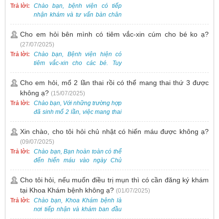
Trả lời:
Chào bạn, bệnh viện có tiếp
nhận khám và tư vấn bàn chân
bẹt cho trẻ em, bao gồm cả trẻ 5
tuổi. Bạn có thể đưa bé đến
Cho em hỏi bên mình có tiêm vắc-xin cúm cho bé ko ạ?
Khoa Khám bệnh của bệnh viện
(27/07/2025)
để được bác sĩ chuyên khoa
Trả lời:
Chào bạn, Bệnh viện hiện có
thăm khám. Ngoài ra, để thuận
tiêm vắc-xin cho các bé. Tuy
tiện hơn, bạn có thể đặt lịch
nhiên, các loại vắc-xin thường về
khám trước qua số điện thoại:
theo từng đợt, không phải lúc
Cho em hỏi, mổ 2 lần thai rồi có thể mang thai thứ 3 được
0988 270 115. Nếu cần hỗ trợ
nào cũng có sẵn.
không ạ?
(15/07/2025)
thêm, vui lòng liên hệ qua Zalo
hoặc Fanpage Bệnh viện Việt
Trả lời:
Chào bạn, Với những trường hợp
Nam - Thụy Điển Uông Bí.
đã sinh mổ 2 lần, việc mang thai
lần 3 vẫn có thể thực hiện được.
Tại Bệnh viện, chúng tôi đã tiếp
Xin chào, cho tôi hỏi chủ nhật có hiến máu được không ạ?
nhận và hỗ trợ nhiều thai phụ có
(09/07/2025)
nhu cầu tương tự.
Trả lời:
Chào bạn, Bạn hoàn toàn có thể
đến hiến máu vào ngày Chủ
Nhật.
Cho tôi hỏi, nếu muốn điều trị mụn thì có cần đăng ký khám
tại Khoa Khám bệnh không ạ?
(01/07/2025)
Trả lời:
Chào bạn, Khoa Khám bệnh là
nơi tiếp nhận và khám ban đầu
cho tất cả các trường hợp, bao