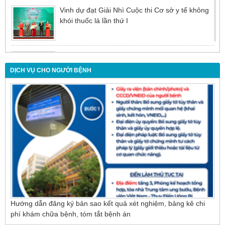
Vinh dự đạt Giải Nhì Cuộc thi Cơ sở y tế không
khói thuốc lá lần thứ I
Đừng để tuổi tác là rào cản khiến việc điều trị bị
chậm trễ
DỊCH VỤ CHO NGƯỜI BỆNH
Nội soi mật tụy ngược dòng – Giải pháp tối ưu
cho người bệnh sỏi ống mật chủ
Hướng dẫn đăng ký bản sao kết quả xét nghiệm, bảng kê chi
phí khám chữa bệnh, tóm tắt bệnh án