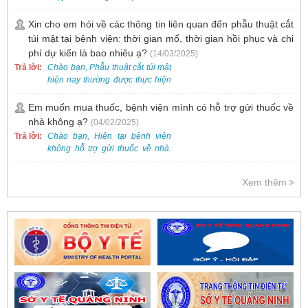
HPV và tầm soát ung thư cổ tử
khai dịch vụ tiêm vắc-xin cho trẻ
cung.
dưới 2 tuổi.
Xin cho em hỏi về các thông tin liên quan đến phẫu thuật cắt
túi mật tại bệnh viện: thời gian mổ, thời gian hồi phục và chi
phí dự kiến là bao nhiêu ạ?
(14/03/2025)
Trả lời:
Chào bạn, Phẫu thuật cắt túi mật
hiện nay thường được thực hiện
bằng phương pháp nội soi, đây
là một kỹ thuật ít xâm lấn, an toàn
Em muốn mua thuốc, bệnh viện mình có hỗ trợ gửi thuốc về
và phổ biến.
nhà không ạ?
(04/02/2025)
Trả lời:
Chào bạn, Hiện tại bệnh viện
không hỗ trợ gửi thuốc về nhà.
Việc cấp phát thuốc tại bệnh viện
được thực hiện theo đơn thuốc
Xem thêm
của bác sĩ sau khi thăm khám
trực tiếp.