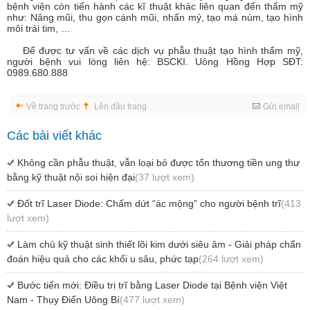
bệnh viện còn tiến hành các kĩ thuật khác liên quan đến thẩm mỹ
như: Nâng mũi, thu gọn cánh mũi, nhấn mý, tạo má núm, tạo hình
môi trái tim, …
Để được tư vấn về các dịch vụ phẫu thuật tạo hình thẩm mỹ,
người bệnh vui lòng liên hệ: BSCKI. Uông Hồng Hợp SĐT:
0989.680.888
Về trang trước
Lên đầu trang
Gửi email
Các bài viết khác
Không cần phẫu thuật, vẫn loại bỏ được tổn thương tiền ung thư
bằng kỹ thuật nội soi hiện đại
(37 lượt xem)
Đốt trĩ Laser Diode: Chấm dứt “ác mộng” cho người bệnh trĩ
(413
lượt xem)
Làm chủ kỹ thuật sinh thiết lõi kim dưới siêu âm - Giải pháp chẩn
đoán hiệu quả cho các khối u sâu, phức tạp
(264 lượt xem)
Bước tiến mới: Điều trị trĩ bằng Laser Diode tại Bệnh viện Việt
Nam - Thụy Điển Uông Bí
(477 lượt xem)