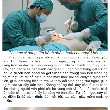
Các bác sĩ đang tiến hành phẫu thuật cho người bệnh
Phẫu thuật nâng ngực nội soi là phương pháp phẫu thuật giúp
tăng kích thước và tạo hình vòng ngực, giúp vòng một của bạn
căng tròn và đầy đặn như mong muốn. Khi tiến hành phương pháp
này, các bác sĩ sẽ tiến hành cấy ghép túi độn ngực bằng gel silicon
(
có vỏ silicon bên ngoài và gel silicon bên trong)
vào bên trong bộ
ngực thật với sự hỗ sợ của các máy móc nội soi chuyên dụng tiên
tiến, giúp làm tăng kích thước và thay đổi hình dáng của ngực, giúp
ngực cao và đầy đặn hơn. Không những thế, đây còn là cứu cánh
cho những người vốn phải cắt bỏ vòng một vì bệnh tật hoặc bị dị
tật, bẩm sinh… có thể lấy lại dáng vẻ ban đầu.
Túi độn ngực này có
ưu điểm là độ bám dính, đàn hồi tốt, tạo cảm giác mềm mại, tự
nhiên.