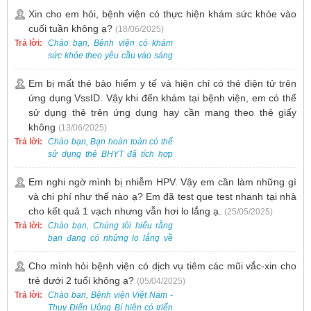
gồm cả điều trị mụn. Vì vậy, bạn
Xin cho em hỏi, bệnh viện có thực hiện khám sức khỏe vào
cần đăng ký khám tại Khoa
cuối tuần không ạ?
(18/06/2025)
Khám bệnh trước.
Trả lời:
Chào bạn, Bệnh viện có khám
sức khỏe theo yêu cầu vào sáng
thứ Bảy. Nếu bạn có nhu cầu, vui
lòng đặt lịch trước để được sắp
Em bị mất thẻ bảo hiểm y tế và hiện chỉ có thẻ điện tử trên
xếp thời gian phù hợp.
ứng dụng VssID. Vậy khi đến khám tại bệnh viện, em có thể
sử dụng thẻ trên ứng dụng hay cần mang theo thẻ giấy
không
(13/06/2025)
Trả lời:
Chào bạn, Bạn hoàn toàn có thể
sử dụng thẻ BHYT đã tích hợp
trên ứng dụng VssID khi đến
khám và không cần mang theo
Em nghi ngờ mình bị nhiễm HPV. Vậy em cần làm những gì
thẻ giấy.
và chi phí như thế nào ạ? Em đã test que test nhanh tại nhà
cho kết quả 1 vạch nhưng vẫn hơi lo lắng ạ.
(25/05/2025)
Trả lời:
Chào bạn, Chúng tôi hiểu rằng
bạn đang có những lo lắng về
nguy cơ nhiễm HPV. Tại Bệnh
viện Việt Nam - Thụy Điển Uông
Cho mình hỏi bệnh viện có dịch vụ tiêm các mũi vắc-xin cho
Bí, chúng tôi cung cấp các dịch
trẻ dưới 2 tuổi không ạ?
(05/04/2025)
vụ thăm khám và xét nghiệm
Trả lời:
Chào bạn, Bệnh viện Việt Nam -
chuyên sâu để phát hiện sớm
Thụy Điển Uông Bí hiện có triển