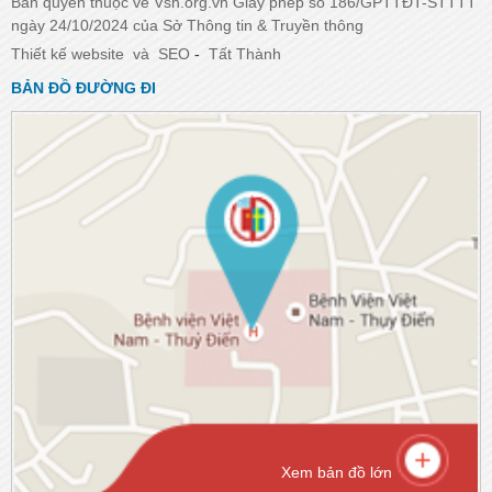
Bản quyền thuộc về Vsh.org.vn Giấy phép số 186/GPTTĐT-STTTT
ngày 24/10/2024 của Sở Thông tin & Truyền thông
Thiết kế website
và
SEO
-
Tất Thành
BẢN ĐỒ ĐƯỜNG ĐI
Xem bản đồ lớn