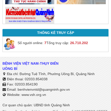
THỐNG KÊ TRUY CẬP
Số người online:
7
Tổng truy cập:
26.710.202
BỆNH VIỆN VIỆT NAM-THỤY ĐIỂN
UÔNG BÍ
Địa chỉ: Đường Tuệ Tĩnh, Phường Uông Bí, Quảng Ninh
Điện thoại: 02033.854038
Fax: 02033.854190
Email:
benhvienvntd@quangninh.gov.vn​​​​​​​
Website: www.vsh.org.vn
Cơ quan chủ quản: UBND tỉnh Quảng Ninh