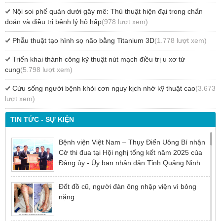
Nội soi phế quản dưới gây mê: Thủ thuật hiện đại trong chẩn
đoán và điều trị bệnh lý hô hấp
(978 lượt xem)
Phẫu thuật tạo hình sọ não bằng Titanium 3D
(1.778 lượt xem)
Triển khai thành công kỹ thuật nút mạch điều trị u xơ tử
cung
(5.798 lượt xem)
Cứu sống người bệnh khỏi cơn nguy kịch nhờ kỹ thuật cao
(3.673
lượt xem)
TIN TỨC - SỰ KIỆN
Bệnh viện Việt Nam – Thụy Điển Uông Bí nhận
Cờ thi đua tại Hội nghị tổng kết năm 2025 của
Đảng ủy - Ủy ban nhân dân Tỉnh Quảng Ninh
Đốt đồ cũ, người đàn ông nhập viện vì bỏng
nặng