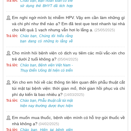
Trả lời:
Chào bạn, Bạn hoàn toàn có thể
sử dụng thẻ BHYT đã tích hợp
trên ứng dụng VssID khi đến
khám và không cần mang theo
Em nghi ngờ mình bị nhiễm HPV. Vậy em cần làm những gì
thẻ giấy.
và chi phí như thế nào ạ? Em đã test que test nhanh tại nhà
cho kết quả 1 vạch nhưng vẫn hơi lo lắng ạ.
(25/05/2025)
Trả lời:
Chào bạn, Chúng tôi hiểu rằng
bạn đang có những lo lắng về
nguy cơ nhiễm HPV. Tại Bệnh
viện Việt Nam - Thụy Điển Uông
Cho mình hỏi bệnh viện có dịch vụ tiêm các mũi vắc-xin cho
Bí, chúng tôi cung cấp các dịch
trẻ dưới 2 tuổi không ạ?
(05/04/2025)
vụ thăm khám và xét nghiệm
Trả lời:
Chào bạn, Bệnh viện Việt Nam -
chuyên sâu để phát hiện sớm
Thụy Điển Uông Bí hiện có triển
HPV và tầm soát ung thư cổ tử
khai dịch vụ tiêm vắc-xin cho trẻ
cung.
dưới 2 tuổi.
Xin cho em hỏi về các thông tin liên quan đến phẫu thuật cắt
túi mật tại bệnh viện: thời gian mổ, thời gian hồi phục và chi
phí dự kiến là bao nhiêu ạ?
(14/03/2025)
Trả lời:
Chào bạn, Phẫu thuật cắt túi mật
hiện nay thường được thực hiện
bằng phương pháp nội soi, đây
là một kỹ thuật ít xâm lấn, an toàn
Em muốn mua thuốc, bệnh viện mình có hỗ trợ gửi thuốc về
và phổ biến.
nhà không ạ?
(04/02/2025)
Trả lời:
Chào bạn, Hiện tại bệnh viện