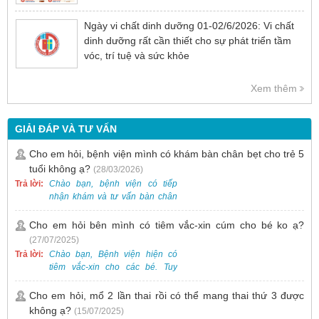
Ngày vi chất dinh dưỡng 01-02/6/2026: Vi chất
dinh dưỡng rất cần thiết cho sự phát triển tầm
vóc, trí tuệ và sức khỏe
Xem thêm
GIẢI ĐÁP VÀ TƯ VẤN
Cho em hỏi, bệnh viện mình có khám bàn chân bẹt cho trẻ 5
tuổi không ạ?
(28/03/2026)
Trả lời:
Chào bạn, bệnh viện có tiếp
nhận khám và tư vấn bàn chân
bẹt cho trẻ em, bao gồm cả trẻ 5
tuổi. Bạn có thể đưa bé đến
Cho em hỏi bên mình có tiêm vắc-xin cúm cho bé ko ạ?
Khoa Khám bệnh của bệnh viện
(27/07/2025)
để được bác sĩ chuyên khoa
Trả lời:
Chào bạn, Bệnh viện hiện có
thăm khám. Ngoài ra, để thuận
tiêm vắc-xin cho các bé. Tuy
tiện hơn, bạn có thể đặt lịch
nhiên, các loại vắc-xin thường về
khám trước qua số điện thoại:
theo từng đợt, không phải lúc
Cho em hỏi, mổ 2 lần thai rồi có thể mang thai thứ 3 được
0988 270 115. Nếu cần hỗ trợ
nào cũng có sẵn.
không ạ?
(15/07/2025)
thêm, vui lòng liên hệ qua Zalo