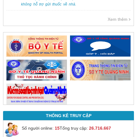
không hỗ trợ gửi thuốc về nhà.
Việc cấp phát thuốc tại bệnh viện
được thực hiện theo đơn thuốc
Xem thêm
của bác sĩ sau khi thăm khám
trực tiếp.
THỐNG KÊ TRUY CẬP
Số người online:
15
Tổng truy cập:
26.716.667