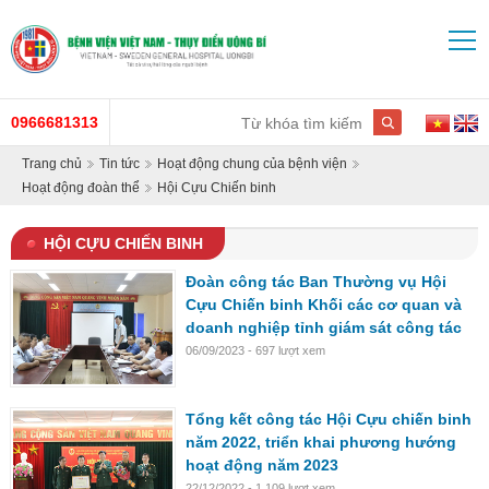
0966681313
Trang chủ
Tin tức
Hoạt động chung của bệnh viện
Hoạt động đoàn thể
Hội Cựu Chiến binh
HỘI CỰU CHIẾN BINH
Đoàn công tác Ban Thường vụ Hội
Cựu Chiến binh Khối các cơ quan và
doanh nghiệp tỉnh giám sát công tác
Hội cựu chiến binh Bệnh viện
06/09/2023 - 697 lượt xem
Tổng kết công tác Hội Cựu chiến binh
năm 2022, triển khai phương hướng
hoạt động năm 2023
22/12/2022 - 1.109 lượt xem