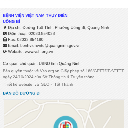
BỆNH VIỆN VIỆT NAM-THỤY ĐIỂN
UÔNG BÍ
Địa chỉ: Đường Tuệ Tĩnh, Phường Uông Bí, Quảng Ninh
Điện thoại: 02033.854038
Fax: 02033.854190
Email:
benhvienvntd@quangninh.gov.vn​​​​​​​
Website: www.vsh.org.vn
Cơ quan chủ quản: UBND tỉnh Quảng Ninh
Bản quyền thuộc về Vsh.org.vn Giấy phép số 186/GPTTĐT-STTTT
ngày 24/10/2024 của Sở Thông tin & Truyền thông
Thiết kế website
và
SEO
-
Tất Thành
BẢN ĐỒ ĐƯỜNG ĐI