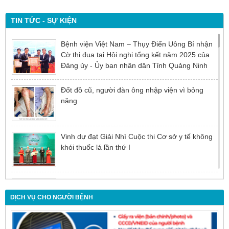
TIN TỨC - SỰ KIỆN
Bệnh viện Việt Nam – Thụy Điển Uông Bí nhận
Cờ thi đua tại Hội nghị tổng kết năm 2025 của
Đảng ủy - Ủy ban nhân dân Tỉnh Quảng Ninh
Đốt đồ cũ, người đàn ông nhập viện vì bỏng
nặng
Vinh dự đạt Giải Nhì Cuộc thi Cơ sở y tế không
khói thuốc lá lần thứ I
Đừng để tuổi tác là rào cản khiến việc điều trị bị
chậm trễ
DỊCH VỤ CHO NGƯỜI BỆNH
Nội soi mật tụy ngược dòng – Giải pháp tối ưu