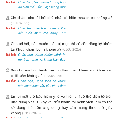
hoặc Fanpage Bệnh viện Việt
Trả lời:
Chào bạn, Với những trường hợp
Nam - Thụy Điển Uông Bí.
đã sinh mổ 2 lần, việc mang thai
lần 3 vẫn có thể thực hiện được.
Tại Bệnh viện, chúng tôi đã tiếp
Xin chào, cho tôi hỏi chủ nhật có hiến máu được không ạ?
nhận và hỗ trợ nhiều thai phụ có
(09/07/2025)
nhu cầu tương tự.
Trả lời:
Chào bạn, Bạn hoàn toàn có thể
đến hiến máu vào ngày Chủ
Nhật.
Cho tôi hỏi, nếu muốn điều trị mụn thì có cần đăng ký khám
tại Khoa Khám bệnh không ạ?
(01/07/2025)
Trả lời:
Chào bạn, Khoa Khám bệnh là
nơi tiếp nhận và khám ban đầu
cho tất cả các trường hợp, bao
gồm cả điều trị mụn. Vì vậy, bạn
Xin cho em hỏi, bệnh viện có thực hiện khám sức khỏe vào
cần đăng ký khám tại Khoa
cuối tuần không ạ?
(18/06/2025)
Khám bệnh trước.
Trả lời:
Chào bạn, Bệnh viện có khám
sức khỏe theo yêu cầu vào sáng
thứ Bảy. Nếu bạn có nhu cầu, vui
lòng đặt lịch trước để được sắp
Em bị mất thẻ bảo hiểm y tế và hiện chỉ có thẻ điện tử trên
xếp thời gian phù hợp.
ứng dụng VssID. Vậy khi đến khám tại bệnh viện, em có thể
sử dụng thẻ trên ứng dụng hay cần mang theo thẻ giấy
không
(13/06/2025)