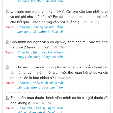
sử dụng thẻ BHYT đã tích hợp
trên ứng dụng VssID khi đến
khám và không cần mang theo
Em nghi ngờ mình bị nhiễm HPV. Vậy em cần làm những gì
thẻ giấy.
và chi phí như thế nào ạ? Em đã test que test nhanh tại nhà
cho kết quả 1 vạch nhưng vẫn hơi lo lắng ạ.
(25/05/2025)
Trả lời:
Chào bạn, Chúng tôi hiểu rằng
bạn đang có những lo lắng về
nguy cơ nhiễm HPV. Tại Bệnh
viện Việt Nam - Thụy Điển Uông
Cho mình hỏi bệnh viện có dịch vụ tiêm các mũi vắc-xin cho
Bí, chúng tôi cung cấp các dịch
trẻ dưới 2 tuổi không ạ?
(05/04/2025)
vụ thăm khám và xét nghiệm
Trả lời:
Chào bạn, Bệnh viện Việt Nam -
chuyên sâu để phát hiện sớm
Thụy Điển Uông Bí hiện có triển
HPV và tầm soát ung thư cổ tử
khai dịch vụ tiêm vắc-xin cho trẻ
cung.
dưới 2 tuổi.
Xin cho em hỏi về các thông tin liên quan đến phẫu thuật cắt
túi mật tại bệnh viện: thời gian mổ, thời gian hồi phục và chi
phí dự kiến là bao nhiêu ạ?
(14/03/2025)
Trả lời:
Chào bạn, Phẫu thuật cắt túi mật
hiện nay thường được thực hiện
bằng phương pháp nội soi, đây
là một kỹ thuật ít xâm lấn, an toàn
Em muốn mua thuốc, bệnh viện mình có hỗ trợ gửi thuốc về
và phổ biến.
nhà không ạ?
(04/02/2025)
Trả lời:
Chào bạn, Hiện tại bệnh viện
không hỗ trợ gửi thuốc về nhà.