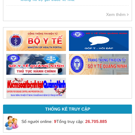
Việc cấp phát thuốc tại bệnh viện
được thực hiện theo đơn thuốc
Xem thêm
của bác sĩ sau khi thăm khám
trực tiếp.
THỐNG KÊ TRUY CẬP
Số người online:
9
Tổng truy cập:
26.705.885