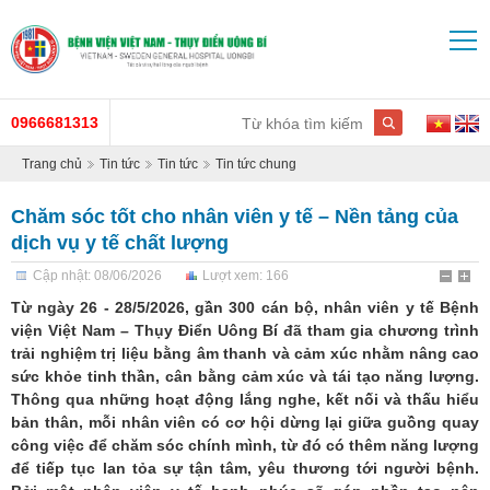
0966681313
Trang chủ
Tin tức
Tin tức
Tin tức chung
Chăm sóc tốt cho nhân viên y tế – Nền tảng của
dịch vụ y tế chất lượng
Cập nhật: 08/06/2026
Lượt xem: 166
Từ ngày 26 - 28/5/2026, gần 300 cán bộ, nhân viên y tế Bệnh
viện Việt Nam – Thụy Điển Uông Bí đã tham gia chương trình
trải nghiệm trị liệu bằng âm thanh và cảm xúc nhằm nâng cao
sức khỏe tinh thần, cân bằng cảm xúc và tái tạo năng lượng.
Thông qua những hoạt động lắng nghe, kết nối và thấu hiểu
bản thân, mỗi nhân viên có cơ hội dừng lại giữa guồng quay
công việc để chăm sóc chính mình, từ đó có thêm năng lượng
để tiếp tục lan tỏa sự tận tâm, yêu thương tới người bệnh.