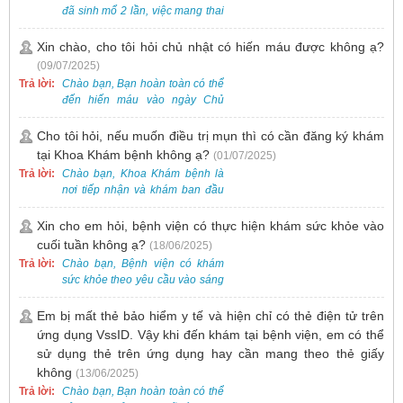
Nam - Thụy Điển Uông Bí.
đã sinh mổ 2 lần, việc mang thai
lần 3 vẫn có thể thực hiện được.
Tại Bệnh viện, chúng tôi đã tiếp
Xin chào, cho tôi hỏi chủ nhật có hiến máu được không ạ?
nhận và hỗ trợ nhiều thai phụ có
(09/07/2025)
nhu cầu tương tự.
Trả lời:
Chào bạn, Bạn hoàn toàn có thể
đến hiến máu vào ngày Chủ
Nhật.
Cho tôi hỏi, nếu muốn điều trị mụn thì có cần đăng ký khám
tại Khoa Khám bệnh không ạ?
(01/07/2025)
Trả lời:
Chào bạn, Khoa Khám bệnh là
nơi tiếp nhận và khám ban đầu
cho tất cả các trường hợp, bao
gồm cả điều trị mụn. Vì vậy, bạn
Xin cho em hỏi, bệnh viện có thực hiện khám sức khỏe vào
cần đăng ký khám tại Khoa
cuối tuần không ạ?
(18/06/2025)
Khám bệnh trước.
Trả lời:
Chào bạn, Bệnh viện có khám
sức khỏe theo yêu cầu vào sáng
thứ Bảy. Nếu bạn có nhu cầu, vui
lòng đặt lịch trước để được sắp
Em bị mất thẻ bảo hiểm y tế và hiện chỉ có thẻ điện tử trên
xếp thời gian phù hợp.
ứng dụng VssID. Vậy khi đến khám tại bệnh viện, em có thể
sử dụng thẻ trên ứng dụng hay cần mang theo thẻ giấy
không
(13/06/2025)
Trả lời:
Chào bạn, Bạn hoàn toàn có thể