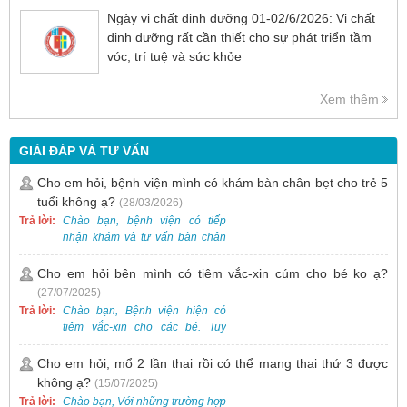
Ngày vi chất dinh dưỡng 01-02/6/2026: Vi chất
dinh dưỡng rất cần thiết cho sự phát triển tầm
vóc, trí tuệ và sức khỏe
Xem thêm
GIẢI ĐÁP VÀ TƯ VẤN
Cho em hỏi, bệnh viện mình có khám bàn chân bẹt cho trẻ 5
tuổi không ạ?
(28/03/2026)
Trả lời:
Chào bạn, bệnh viện có tiếp
nhận khám và tư vấn bàn chân
bẹt cho trẻ em, bao gồm cả trẻ 5
tuổi. Bạn có thể đưa bé đến
Cho em hỏi bên mình có tiêm vắc-xin cúm cho bé ko ạ?
Khoa Khám bệnh của bệnh viện
(27/07/2025)
để được bác sĩ chuyên khoa
Trả lời:
Chào bạn, Bệnh viện hiện có
thăm khám. Ngoài ra, để thuận
tiêm vắc-xin cho các bé. Tuy
tiện hơn, bạn có thể đặt lịch
nhiên, các loại vắc-xin thường về
khám trước qua số điện thoại:
theo từng đợt, không phải lúc
Cho em hỏi, mổ 2 lần thai rồi có thể mang thai thứ 3 được
0988 270 115. Nếu cần hỗ trợ
nào cũng có sẵn.
không ạ?
(15/07/2025)
thêm, vui lòng liên hệ qua Zalo
hoặc Fanpage Bệnh viện Việt
Trả lời:
Chào bạn, Với những trường hợp