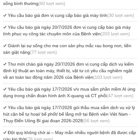
sống bình thường
(60 lượt xem)
Yêu cầu báo giá đơn vị cung cấp báo giá máy tính
(30 lượt xem)
Yêu cầu báo giá ngày 20/7/2026 đơn vị cung cấp báo giá máy
tính phục vụ công tác chuyên môn của Bệnh viện
(203 lượt xem)
Giành lại sự sống cho mẹ con sản phụ mắc rau bong non, tiền
sản giật nặng
(77 lượt xem)
Thư mời chào giá ngày 20/7/2026 đơn vị cung cấp dịch vụ kiểm
định kỹ thuật an toàn máy, thiết bị, vật tư có yêu cầu nghiêm ngặt
về an toàn lao động năm 2026 của Bệnh viện
(103 lượt xem)
Yêu cầu báo giá ngày 17/7/2026 v/v mua sắm phần mềm AI ứng
dụng trong chẩn đoán hình ảnh X-quang và CT phổi
(47 lượt xem)
Yêu cầu báo giá ngày 17/7/2026 gói thầu mua sắm dịch vụ xử lý
hút cặn bể tự hoại/ bể phốt/ bể lắng mỡ tại Bệnh viện Việt Nam -
Thụy Điển Uông Bí giai đoạn 2026-2028
(56 lượt xem)
Đột quỵ không chờ ai – May mắn nhiều người bệnh đã được cấp
cứu kịp thời
(76 lượt xem)