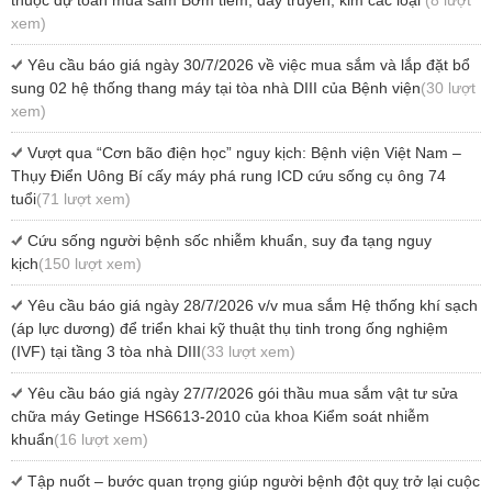
xem)
Yêu cầu báo giá ngày 30/7/2026 về việc mua sắm và lắp đặt bổ
sung 02 hệ thống thang máy tại tòa nhà DIII của Bệnh viện
(30 lượt
xem)
Vượt qua “Cơn bão điện học” nguy kịch: Bệnh viện Việt Nam –
Thụy Điển Uông Bí cấy máy phá rung ICD cứu sống cụ ông 74
tuổi
(71 lượt xem)
Cứu sống người bệnh sốc nhiễm khuẩn, suy đa tạng nguy
kịch
(150 lượt xem)
Yêu cầu báo giá ngày 28/7/2026 v/v mua sắm Hệ thống khí sạch
(áp lực dương) để triển khai kỹ thuật thụ tinh trong ống nghiệm
(IVF) tại tầng 3 tòa nhà DIII
(33 lượt xem)
Yêu cầu báo giá ngày 27/7/2026 gói thầu mua sắm vật tư sửa
chữa máy Getinge HS6613-2010 của khoa Kiểm soát nhiễm
khuẩn
(16 lượt xem)
Tập nuốt – bước quan trọng giúp người bệnh đột quỵ trở lại cuộc