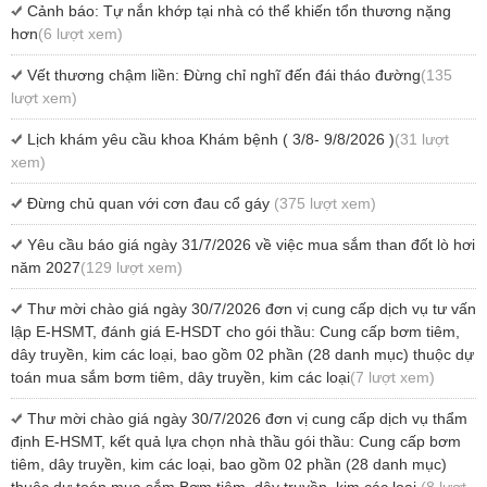
Cảnh báo: Tự nắn khớp tại nhà có thể khiến tổn thương nặng
hơn
(6 lượt xem)
Vết thương chậm liền: Đừng chỉ nghĩ đến đái tháo đường
(135
lượt xem)
Lịch khám yêu cầu khoa Khám bệnh ( 3/8- 9/8/2026 )
(31 lượt
xem)
Đừng chủ quan với cơn đau cổ gáy
(375 lượt xem)
Yêu cầu báo giá ngày 31/7/2026 về việc mua sắm than đốt lò hơi
năm 2027
(129 lượt xem)
Thư mời chào giá ngày 30/7/2026 đơn vị cung cấp dịch vụ tư vấn
lập E-HSMT, đánh giá E-HSDT cho gói thầu: Cung cấp bơm tiêm,
dây truyền, kim các loại, bao gồm 02 phần (28 danh mục) thuộc dự
toán mua sắm bơm tiêm, dây truyền, kim các loại
(7 lượt xem)
Thư mời chào giá ngày 30/7/2026 đơn vị cung cấp dịch vụ thẩm
định E-HSMT, kết quả lựa chọn nhà thầu gói thầu: Cung cấp bơm
tiêm, dây truyền, kim các loại, bao gồm 02 phần (28 danh mục)
thuộc dự toán mua sắm Bơm tiêm, dây truyền, kim các loại
(8 lượt