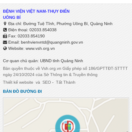
BỆNH VIỆN VIỆT NAM-THỤY ĐIỂN
UÔNG BÍ
Địa chỉ: Đường Tuệ Tĩnh, Phường Uông Bí, Quảng Ninh
Điện thoại: 02033.854038
Fax: 02033.854190
Email:
benhvienvntd@quangninh.gov.vn​​​​​​​
Website: www.vsh.org.vn
Cơ quan chủ quản: UBND tỉnh Quảng Ninh
Bản quyền thuộc về Vsh.org.vn Giấy phép số 186/GPTTĐT-STTTT
ngày 24/10/2024 của Sở Thông tin & Truyền thông
Thiết kế website
và
SEO
-
Tất Thành
BẢN ĐỒ ĐƯỜNG ĐI