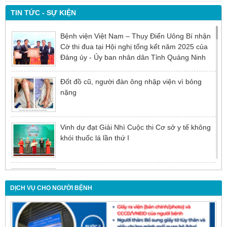
TIN TỨC - SỰ KIỆN
Bệnh viện Việt Nam – Thụy Điển Uông Bí nhận
Cờ thi đua tại Hội nghị tổng kết năm 2025 của
Đảng ủy - Ủy ban nhân dân Tỉnh Quảng Ninh
Đốt đồ cũ, người đàn ông nhập viện vì bỏng
nặng
Vinh dự đạt Giải Nhì Cuộc thi Cơ sở y tế không
khói thuốc lá lần thứ I
Đừng để tuổi tác là rào cản khiến việc điều trị bị
chậm trễ
DỊCH VỤ CHO NGƯỜI BỆNH
Nội soi mật tụy ngược dòng – Giải pháp tối ưu