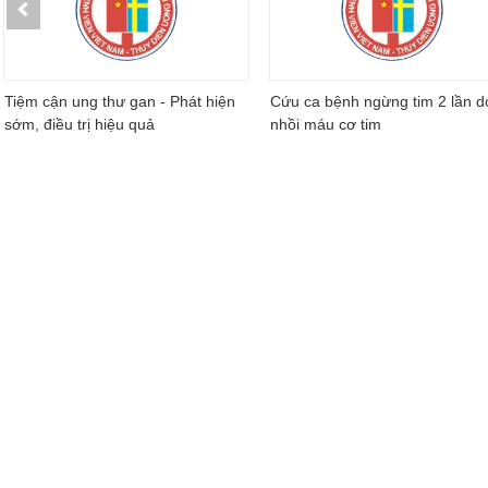
Tiệm cận ung thư gan - Phát hiện
Cứu ca bệnh ngừng tim 2 lần d
sớm, điều trị hiệu quả
nhồi máu cơ tim