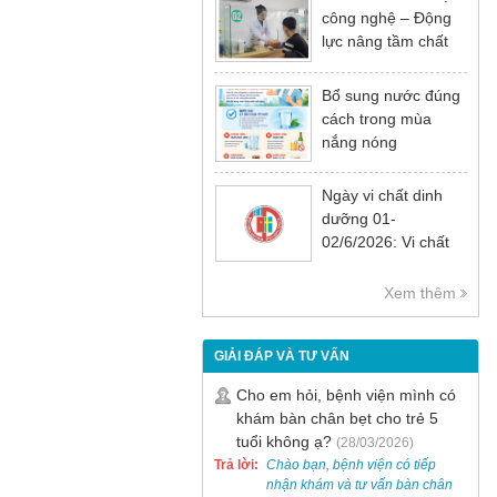
công nghệ – Động
lực nâng tầm chất
lượng khám chữa
bệnh
Bổ sung nước đúng
cách trong mùa
nắng nóng
Ngày vi chất dinh
dưỡng 01-
02/6/2026: Vi chất
dinh dưỡng rất cần
thiết cho sự phát
Xem thêm
triển tầm vóc, trí tuệ
và sức khỏe
GIẢI ĐÁP VÀ TƯ VẤN
Cho em hỏi, bệnh viện mình có
khám bàn chân bẹt cho trẻ 5
tuổi không ạ?
(28/03/2026)
Trả lời:
Chào bạn, bệnh viện có tiếp
nhận khám và tư vấn bàn chân