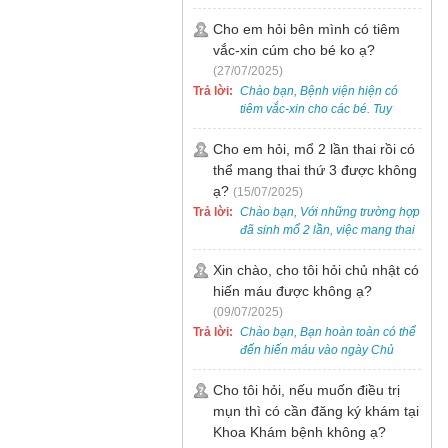
bẹt cho trẻ em, bao gồm cả trẻ 5
tuổi. Bạn có thể đưa bé đến
Cho em hỏi bên mình có tiêm
Khoa Khám bệnh của bệnh viện
vắc-xin cúm cho bé ko ạ?
để được bác sĩ chuyên khoa
(27/07/2025)
thăm khám. Ngoài ra, để thuận
Trả lời:
Chào bạn, Bệnh viện hiện có
tiện hơn, bạn có thể đặt lịch
tiêm vắc-xin cho các bé. Tuy
khám trước qua số điện thoại:
nhiên, các loại vắc-xin thường về
0988 270 115. Nếu cần hỗ trợ
theo từng đợt, không phải lúc
Cho em hỏi, mổ 2 lần thai rồi có
thêm, vui lòng liên hệ qua Zalo
nào cũng có sẵn.
thể mang thai thứ 3 được không
hoặc Fanpage Bệnh viện Việt
Nam - Thụy Điển Uông Bí.
ạ?
(15/07/2025)
Trả lời:
Chào bạn, Với những trường hợp
đã sinh mổ 2 lần, việc mang thai
lần 3 vẫn có thể thực hiện được.
Tại Bệnh viện, chúng tôi đã tiếp
Xin chào, cho tôi hỏi chủ nhật có
nhận và hỗ trợ nhiều thai phụ có
hiến máu được không ạ?
nhu cầu tương tự.
(09/07/2025)
Trả lời:
Chào bạn, Bạn hoàn toàn có thể
đến hiến máu vào ngày Chủ
Nhật.
Cho tôi hỏi, nếu muốn điều trị
mụn thì có cần đăng ký khám tại
Khoa Khám bệnh không ạ?