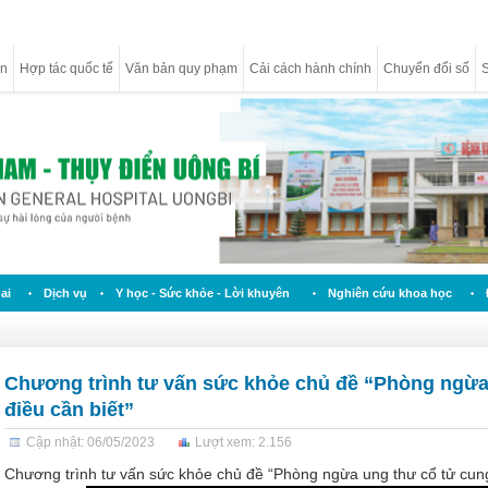
ân
Hợp tác quốc tế
Văn bản quy phạm
Cải cách hành chính
Chuyển đổi số
S
ai
Dịch vụ
Y học - Sức khỏe - Lời khuyên
Nghiên cứu khoa học
Chương trình tư vấn sức khỏe chủ đề “Phòng ngừa
điều cần biết”
Cập nhật: 06/05/2023
Lượt xem: 2.156
Chương trình tư vấn sức khỏe chủ đề “Phòng ngừa ung thư cổ tử cung