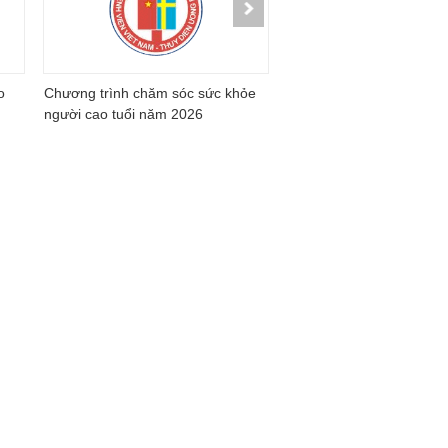
o
Chương trình chăm sóc sức khỏe
Lạc nội mạc tử cung: Hi
người cao tuổi năm 2026
không bỏ lỡ thời điểm vàn