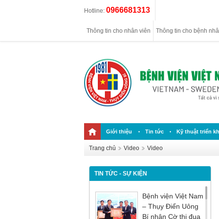
0966681313
Hotline:
Thông tin cho nhân viên
Thông tin cho bệnh nh
Giới thiệu
Tin tức
Kỹ thuật triển kh
Trang chủ
Video
Video
TIN TỨC - SỰ KIỆN
Bệnh viện Việt Nam
– Thụy Điển Uông
Bí nhận Cờ thi đua