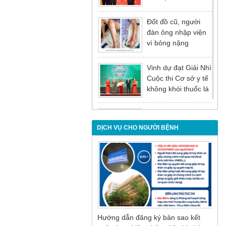
tại Hội nghị tổng kết
năm 2025 của
Đốt đồ cũ, người
Đảng ủy - Ủy ban
đàn ông nhập viện
nhân dân Tỉnh
vì bỏng nặng
Quảng Ninh
Vinh dự đạt Giải Nhì
Cuộc thi Cơ sở y tế
không khói thuốc lá
lần thứ I
Đừng để tuổi tác là
rào cản khiến việc
DỊCH VỤ CHO NGƯỜI BỆNH
điều trị bị chậm trễ
Nội soi mật tụy
ngược dòng – Giải
pháp tối ưu cho
người bệnh sỏi ống
mật chủ
Hướng dẫn đăng ký bản sao kết