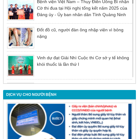
Bệnh viện Việt Nam – Thụy Điển Uông Bí nhận
Cờ thi đua tại Hội nghị tổng kết năm 2025 của
Đảng ủy - Ủy ban nhân dân Tỉnh Quảng Ninh
Đốt đồ cũ, người đàn ông nhập viện vì bỏng
nặng
Vinh dự đạt Giải Nhì Cuộc thi Cơ sở y tế không
khói thuốc lá lần thứ I
Đừng để tuổi tác là rào cản khiến việc điều trị bị
chậm trễ
DỊCH VỤ CHO NGƯỜI BỆNH
Nội soi mật tụy ngược dòng – Giải pháp tối ưu
cho người bệnh sỏi ống mật chủ