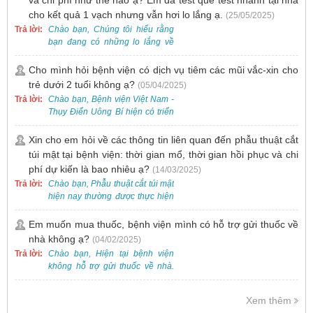
và chi phí như thế nào ạ? Em đã test que test nhanh tại nhà
cho kết quả 1 vạch nhưng vẫn hơi lo lắng ạ.
(25/05/2025)
Trả lời:
Chào bạn, Chúng tôi hiểu rằng
bạn đang có những lo lắng về
nguy cơ nhiễm HPV. Tại Bệnh
viện Việt Nam - Thụy Điển Uông
Cho mình hỏi bệnh viện có dịch vụ tiêm các mũi vắc-xin cho
Bí, chúng tôi cung cấp các dịch
trẻ dưới 2 tuổi không ạ?
(05/04/2025)
vụ thăm khám và xét nghiệm
Trả lời:
Chào bạn, Bệnh viện Việt Nam -
chuyên sâu để phát hiện sớm
Thụy Điển Uông Bí hiện có triển
HPV và tầm soát ung thư cổ tử
khai dịch vụ tiêm vắc-xin cho trẻ
cung.
dưới 2 tuổi.
Xin cho em hỏi về các thông tin liên quan đến phẫu thuật cắt
túi mật tại bệnh viện: thời gian mổ, thời gian hồi phục và chi
phí dự kiến là bao nhiêu ạ?
(14/03/2025)
Trả lời:
Chào bạn, Phẫu thuật cắt túi mật
hiện nay thường được thực hiện
bằng phương pháp nội soi, đây
là một kỹ thuật ít xâm lấn, an toàn
Em muốn mua thuốc, bệnh viện mình có hỗ trợ gửi thuốc về
và phổ biến.
nhà không ạ?
(04/02/2025)
Trả lời:
Chào bạn, Hiện tại bệnh viện
không hỗ trợ gửi thuốc về nhà.
Việc cấp phát thuốc tại bệnh viện
được thực hiện theo đơn thuốc
Xem thêm
của bác sĩ sau khi thăm khám