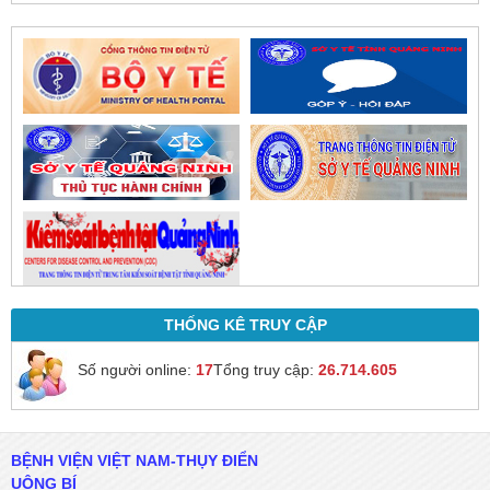
trực tiếp.
THỐNG KÊ TRUY CẬP
Số người online:
17
Tổng truy cập:
26.714.605
BỆNH VIỆN VIỆT NAM-THỤY ĐIỂN
UÔNG BÍ