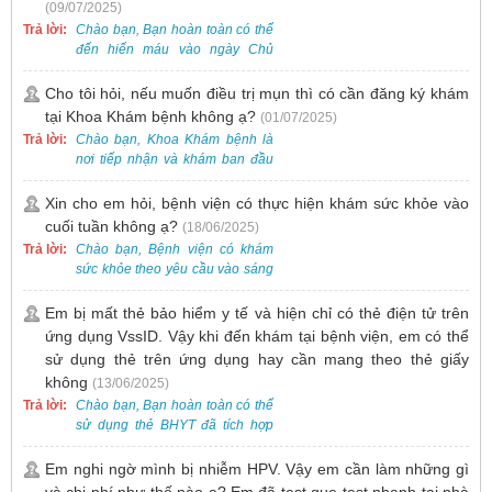
nhận và hỗ trợ nhiều thai phụ có
(09/07/2025)
nhu cầu tương tự.
Trả lời:
Chào bạn, Bạn hoàn toàn có thể
đến hiến máu vào ngày Chủ
Nhật.
Cho tôi hỏi, nếu muốn điều trị mụn thì có cần đăng ký khám
tại Khoa Khám bệnh không ạ?
(01/07/2025)
Trả lời:
Chào bạn, Khoa Khám bệnh là
nơi tiếp nhận và khám ban đầu
cho tất cả các trường hợp, bao
gồm cả điều trị mụn. Vì vậy, bạn
Xin cho em hỏi, bệnh viện có thực hiện khám sức khỏe vào
cần đăng ký khám tại Khoa
cuối tuần không ạ?
(18/06/2025)
Khám bệnh trước.
Trả lời:
Chào bạn, Bệnh viện có khám
sức khỏe theo yêu cầu vào sáng
thứ Bảy. Nếu bạn có nhu cầu, vui
lòng đặt lịch trước để được sắp
Em bị mất thẻ bảo hiểm y tế và hiện chỉ có thẻ điện tử trên
xếp thời gian phù hợp.
ứng dụng VssID. Vậy khi đến khám tại bệnh viện, em có thể
sử dụng thẻ trên ứng dụng hay cần mang theo thẻ giấy
không
(13/06/2025)
Trả lời:
Chào bạn, Bạn hoàn toàn có thể
sử dụng thẻ BHYT đã tích hợp
trên ứng dụng VssID khi đến
khám và không cần mang theo
Em nghi ngờ mình bị nhiễm HPV. Vậy em cần làm những gì
thẻ giấy.