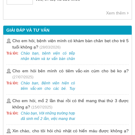
Xem thêm
GIẢI ĐÁP VÀ TƯ VẤN
Cho em hỏi, bệnh viện mình có khám bàn chân bẹt cho trẻ 5
tuổi không ạ?
(28/03/2026)
Trả lời:
Chào bạn, bệnh viện có tiếp
nhận khám và tư vấn bàn chân
bẹt cho trẻ em, bao gồm cả trẻ 5
tuổi. Bạn có thể đưa bé đến
Cho em hỏi bên mình có tiêm vắc-xin cúm cho bé ko ạ?
Khoa Khám bệnh của bệnh viện
(27/07/2025)
để được bác sĩ chuyên khoa
Trả lời:
Chào bạn, Bệnh viện hiện có
thăm khám. Ngoài ra, để thuận
tiêm vắc-xin cho các bé. Tuy
tiện hơn, bạn có thể đặt lịch
nhiên, các loại vắc-xin thường về
khám trước qua số điện thoại:
theo từng đợt, không phải lúc
Cho em hỏi, mổ 2 lần thai rồi có thể mang thai thứ 3 được
0988 270 115. Nếu cần hỗ trợ
nào cũng có sẵn.
không ạ?
(15/07/2025)
thêm, vui lòng liên hệ qua Zalo
hoặc Fanpage Bệnh viện Việt
Trả lời:
Chào bạn, Với những trường hợp
Nam - Thụy Điển Uông Bí.
đã sinh mổ 2 lần, việc mang thai
lần 3 vẫn có thể thực hiện được.
Tại Bệnh viện, chúng tôi đã tiếp
Xin chào, cho tôi hỏi chủ nhật có hiến máu được không ạ?