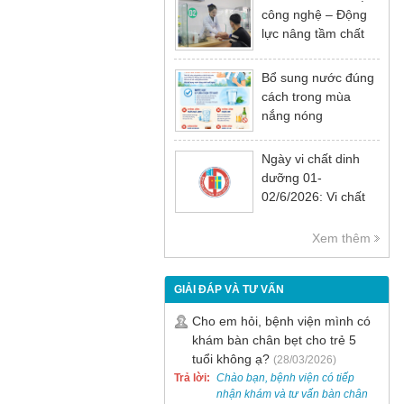
công nghệ – Động
lực nâng tầm chất
lượng khám chữa
bệnh
Bổ sung nước đúng
cách trong mùa
nắng nóng
Ngày vi chất dinh
dưỡng 01-
02/6/2026: Vi chất
dinh dưỡng rất cần
thiết cho sự phát
Xem thêm
triển tầm vóc, trí tuệ
và sức khỏe
GIẢI ĐÁP VÀ TƯ VẤN
Cho em hỏi, bệnh viện mình có
khám bàn chân bẹt cho trẻ 5
tuổi không ạ?
(28/03/2026)
Trả lời:
Chào bạn, bệnh viện có tiếp
nhận khám và tư vấn bàn chân