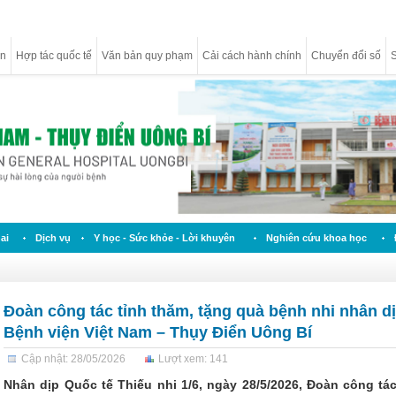
ân
Hợp tác quốc tế
Văn bản quy phạm
Cải cách hành chính
Chuyển đổi số
S
ai
Dịch vụ
Y học - Sức khỏe - Lời khuyên
Nghiên cứu khoa học
Đoàn công tác tỉnh thăm, tặng quà bệnh nhi nhân dịp
Bệnh viện Việt Nam – Thụy Điển Uông Bí
Cập nhật: 28/05/2026
Lượt xem: 141
Nhân dịp Quốc tế Thiếu nhi 1/6, ngày 28/5/2026, Đoàn công tá