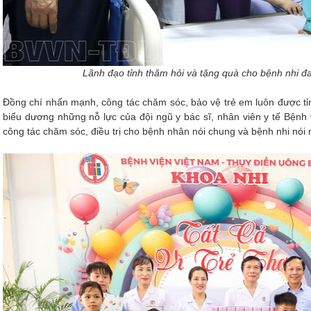
Lãnh đạo tỉnh thăm hỏi và tặng quà cho bệnh nhi đan
Đồng chí nhấn mạnh, công tác chăm sóc, bảo vệ trẻ em luôn được tỉn
biểu dương những nỗ lực của đội ngũ y bác sĩ, nhân viên y tế Bệnh
công tác chăm sóc, điều trị cho bệnh nhân nói chung và bệnh nhi nói r