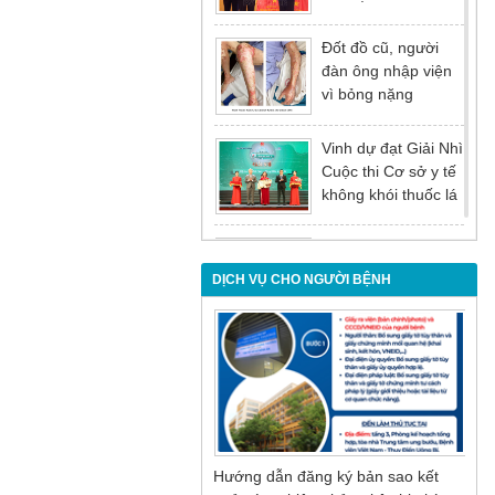
tại Hội nghị tổng kết
năm 2025 của
Đốt đồ cũ, người
Đảng ủy - Ủy ban
đàn ông nhập viện
nhân dân Tỉnh
vì bỏng nặng
Quảng Ninh
Vinh dự đạt Giải Nhì
Cuộc thi Cơ sở y tế
không khói thuốc lá
lần thứ I
Đừng để tuổi tác là
rào cản khiến việc
DỊCH VỤ CHO NGƯỜI BỆNH
điều trị bị chậm trễ
Nội soi mật tụy
ngược dòng – Giải
pháp tối ưu cho
người bệnh sỏi ống
mật chủ
Hướng dẫn đăng ký bản sao kết