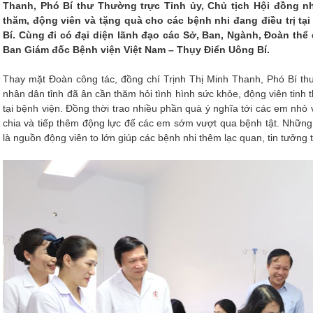
Thanh, Phó Bí thư Thường trực Tỉnh ủy, Chủ tịch Hội đồng n
thăm, động viên và tặng quà cho các bệnh nhi đang điều trị tạ
Bí. Cùng đi có đại diện lãnh đạo các Sở, Ban, Ngành, Đoàn thể
Ban Giám đốc Bệnh viện Việt Nam – Thụy Điển Uông Bí.
Thay mặt Đoàn công tác, đồng chí Trịnh Thị Minh Thanh, Phó Bí thư
nhân dân tỉnh đã ân cần thăm hỏi tình hình sức khỏe, động viên tinh t
tại bệnh viện. Đồng thời trao nhiều phần quà ý nghĩa tới các em nh
chia và tiếp thêm động lực để các em sớm vượt qua bệnh tật. Những
là nguồn động viên to lớn giúp các bệnh nhi thêm lạc quan, tin tưởng tr