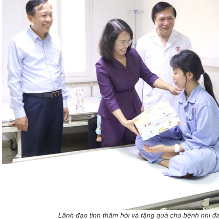
Lãnh đạo tỉnh thăm hỏi và tặng quà cho bệnh nhi đan