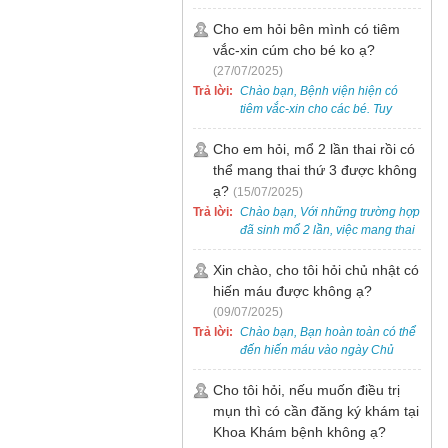
bẹt cho trẻ em, bao gồm cả trẻ 5
tuổi. Bạn có thể đưa bé đến
Cho em hỏi bên mình có tiêm
Khoa Khám bệnh của bệnh viện
vắc-xin cúm cho bé ko ạ?
để được bác sĩ chuyên khoa
(27/07/2025)
thăm khám. Ngoài ra, để thuận
Trả lời:
Chào bạn, Bệnh viện hiện có
tiện hơn, bạn có thể đặt lịch
tiêm vắc-xin cho các bé. Tuy
khám trước qua số điện thoại:
nhiên, các loại vắc-xin thường về
0988 270 115. Nếu cần hỗ trợ
theo từng đợt, không phải lúc
Cho em hỏi, mổ 2 lần thai rồi có
thêm, vui lòng liên hệ qua Zalo
nào cũng có sẵn.
thể mang thai thứ 3 được không
hoặc Fanpage Bệnh viện Việt
Nam - Thụy Điển Uông Bí.
ạ?
(15/07/2025)
Trả lời:
Chào bạn, Với những trường hợp
đã sinh mổ 2 lần, việc mang thai
lần 3 vẫn có thể thực hiện được.
Tại Bệnh viện, chúng tôi đã tiếp
Xin chào, cho tôi hỏi chủ nhật có
nhận và hỗ trợ nhiều thai phụ có
hiến máu được không ạ?
nhu cầu tương tự.
(09/07/2025)
Trả lời:
Chào bạn, Bạn hoàn toàn có thể
đến hiến máu vào ngày Chủ
Nhật.
Cho tôi hỏi, nếu muốn điều trị
mụn thì có cần đăng ký khám tại
Khoa Khám bệnh không ạ?