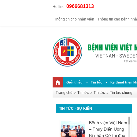
0966681313
Hotline:
Thông tin cho nhân viên
Thông tin cho bệnh nh
Giới thiệu
Tin tức
Kỹ thuật triển kh
Trang chủ
Tin tức
Tin tức
Tin tức chung
TIN TỨC - SỰ KIỆN
Bệnh viện Việt Nam
– Thụy Điển Uông
Bí nhận Cờ thi đua