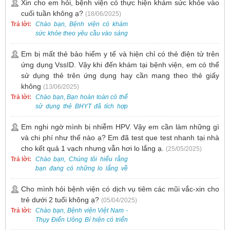
gồm cả điều trị mụn. Vì vậy, bạn
Xin cho em hỏi, bệnh viện có thực hiện khám sức khỏe vào
cần đăng ký khám tại Khoa
cuối tuần không ạ?
(18/06/2025)
Khám bệnh trước.
Trả lời:
Chào bạn, Bệnh viện có khám
sức khỏe theo yêu cầu vào sáng
thứ Bảy. Nếu bạn có nhu cầu, vui
lòng đặt lịch trước để được sắp
Em bị mất thẻ bảo hiểm y tế và hiện chỉ có thẻ điện tử trên
xếp thời gian phù hợp.
ứng dụng VssID. Vậy khi đến khám tại bệnh viện, em có thể
sử dụng thẻ trên ứng dụng hay cần mang theo thẻ giấy
không
(13/06/2025)
Trả lời:
Chào bạn, Bạn hoàn toàn có thể
sử dụng thẻ BHYT đã tích hợp
trên ứng dụng VssID khi đến
khám và không cần mang theo
Em nghi ngờ mình bị nhiễm HPV. Vậy em cần làm những gì
thẻ giấy.
và chi phí như thế nào ạ? Em đã test que test nhanh tại nhà
cho kết quả 1 vạch nhưng vẫn hơi lo lắng ạ.
(25/05/2025)
Trả lời:
Chào bạn, Chúng tôi hiểu rằng
bạn đang có những lo lắng về
nguy cơ nhiễm HPV. Tại Bệnh
viện Việt Nam - Thụy Điển Uông
Cho mình hỏi bệnh viện có dịch vụ tiêm các mũi vắc-xin cho
Bí, chúng tôi cung cấp các dịch
trẻ dưới 2 tuổi không ạ?
(05/04/2025)
vụ thăm khám và xét nghiệm
Trả lời:
Chào bạn, Bệnh viện Việt Nam -
chuyên sâu để phát hiện sớm
Thụy Điển Uông Bí hiện có triển
HPV và tầm soát ung thư cổ tử
khai dịch vụ tiêm vắc-xin cho trẻ