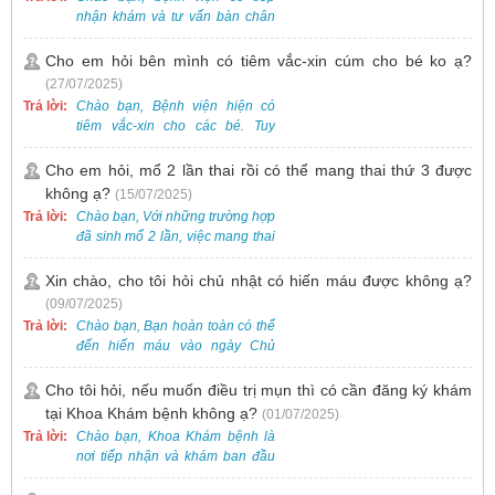
nhận khám và tư vấn bàn chân
bẹt cho trẻ em, bao gồm cả trẻ 5
tuổi. Bạn có thể đưa bé đến
Cho em hỏi bên mình có tiêm vắc-xin cúm cho bé ko ạ?
Khoa Khám bệnh của bệnh viện
(27/07/2025)
để được bác sĩ chuyên khoa
Trả lời:
Chào bạn, Bệnh viện hiện có
thăm khám. Ngoài ra, để thuận
tiêm vắc-xin cho các bé. Tuy
tiện hơn, bạn có thể đặt lịch
nhiên, các loại vắc-xin thường về
khám trước qua số điện thoại:
theo từng đợt, không phải lúc
Cho em hỏi, mổ 2 lần thai rồi có thể mang thai thứ 3 được
0988 270 115. Nếu cần hỗ trợ
nào cũng có sẵn.
không ạ?
(15/07/2025)
thêm, vui lòng liên hệ qua Zalo
hoặc Fanpage Bệnh viện Việt
Trả lời:
Chào bạn, Với những trường hợp
Nam - Thụy Điển Uông Bí.
đã sinh mổ 2 lần, việc mang thai
lần 3 vẫn có thể thực hiện được.
Tại Bệnh viện, chúng tôi đã tiếp
Xin chào, cho tôi hỏi chủ nhật có hiến máu được không ạ?
nhận và hỗ trợ nhiều thai phụ có
(09/07/2025)
nhu cầu tương tự.
Trả lời:
Chào bạn, Bạn hoàn toàn có thể
đến hiến máu vào ngày Chủ
Nhật.
Cho tôi hỏi, nếu muốn điều trị mụn thì có cần đăng ký khám
tại Khoa Khám bệnh không ạ?
(01/07/2025)
Trả lời:
Chào bạn, Khoa Khám bệnh là
nơi tiếp nhận và khám ban đầu
cho tất cả các trường hợp, bao