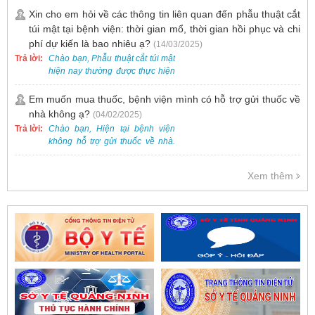
cung.
dưới 2 tuổi.
Xin cho em hỏi về các thông tin liên quan đến phẫu thuật cắt
túi mật tại bệnh viện: thời gian mổ, thời gian hồi phục và chi
phí dự kiến là bao nhiêu ạ?
(14/03/2025)
Trả lời:
Chào bạn, Phẫu thuật cắt túi mật
hiện nay thường được thực hiện
bằng phương pháp nội soi, đây
là một kỹ thuật ít xâm lấn, an toàn
Em muốn mua thuốc, bệnh viện mình có hỗ trợ gửi thuốc về
và phổ biến.
nhà không ạ?
(04/02/2025)
Trả lời:
Chào bạn, Hiện tại bệnh viện
không hỗ trợ gửi thuốc về nhà.
Việc cấp phát thuốc tại bệnh viện
được thực hiện theo đơn thuốc
Xem thêm
của bác sĩ sau khi thăm khám
trực tiếp.