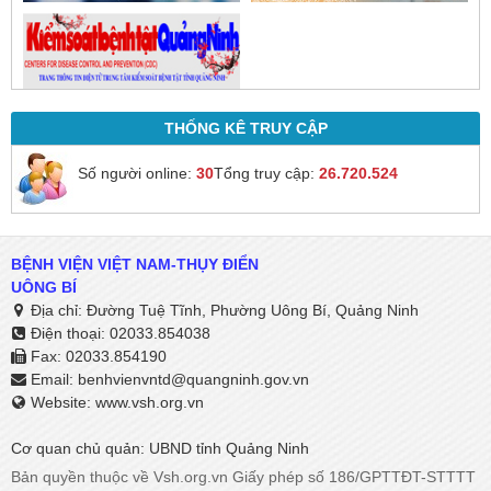
THỐNG KÊ TRUY CẬP
Số người online:
30
Tổng truy cập:
26.720.524
BỆNH VIỆN VIỆT NAM-THỤY ĐIỂN
UÔNG BÍ
Địa chỉ: Đường Tuệ Tĩnh, Phường Uông Bí, Quảng Ninh
Điện thoại: 02033.854038
Fax: 02033.854190
Email:
benhvienvntd@quangninh.gov.vn​​​​​​​
Website: www.vsh.org.vn
Cơ quan chủ quản: UBND tỉnh Quảng Ninh
Bản quyền thuộc về Vsh.org.vn Giấy phép số 186/GPTTĐT-STTTT