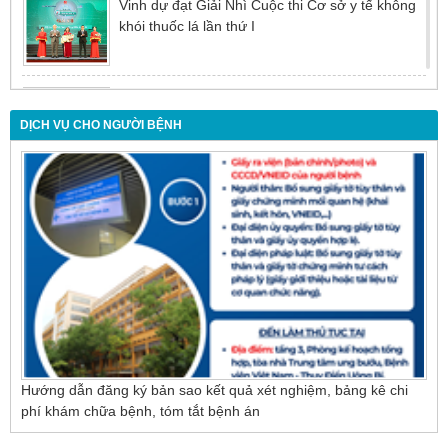
Vinh dự đạt Giải Nhì Cuộc thi Cơ sở y tế không
khói thuốc lá lần thứ I
Đừng để tuổi tác là rào cản khiến việc điều trị bị
chậm trễ
DỊCH VỤ CHO NGƯỜI BỆNH
Nội soi mật tụy ngược dòng – Giải pháp tối ưu
cho người bệnh sỏi ống mật chủ
Hướng dẫn đăng ký bản sao kết quả xét nghiệm, bảng kê chi
phí khám chữa bệnh, tóm tắt bệnh án