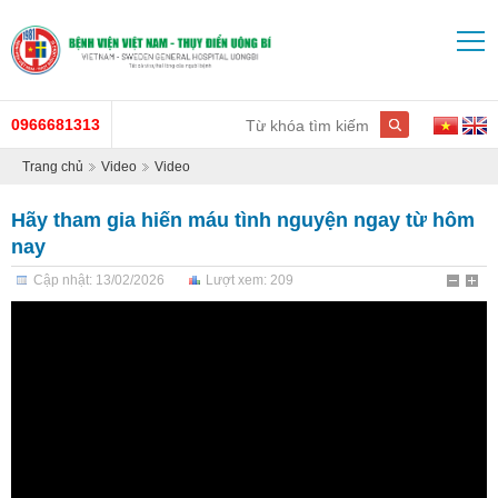
0966681313
Trang chủ
Video
Video
Hãy tham gia hiến máu tình nguyện ngay từ hôm
nay
Cập nhật: 13/02/2026
Lượt xem: 209