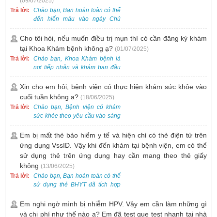
(09/07/2025)
nhu cầu tương tự.
Trả lời:
Chào bạn, Bạn hoàn toàn có thể
đến hiến máu vào ngày Chủ
Nhật.
Cho tôi hỏi, nếu muốn điều trị mụn thì có cần đăng ký khám
tại Khoa Khám bệnh không ạ?
(01/07/2025)
Trả lời:
Chào bạn, Khoa Khám bệnh là
nơi tiếp nhận và khám ban đầu
cho tất cả các trường hợp, bao
gồm cả điều trị mụn. Vì vậy, bạn
Xin cho em hỏi, bệnh viện có thực hiện khám sức khỏe vào
cần đăng ký khám tại Khoa
cuối tuần không ạ?
(18/06/2025)
Khám bệnh trước.
Trả lời:
Chào bạn, Bệnh viện có khám
sức khỏe theo yêu cầu vào sáng
thứ Bảy. Nếu bạn có nhu cầu, vui
lòng đặt lịch trước để được sắp
Em bị mất thẻ bảo hiểm y tế và hiện chỉ có thẻ điện tử trên
xếp thời gian phù hợp.
ứng dụng VssID. Vậy khi đến khám tại bệnh viện, em có thể
sử dụng thẻ trên ứng dụng hay cần mang theo thẻ giấy
không
(13/06/2025)
Trả lời:
Chào bạn, Bạn hoàn toàn có thể
sử dụng thẻ BHYT đã tích hợp
trên ứng dụng VssID khi đến
khám và không cần mang theo
Em nghi ngờ mình bị nhiễm HPV. Vậy em cần làm những gì
thẻ giấy.
và chi phí như thế nào ạ? Em đã test que test nhanh tại nhà