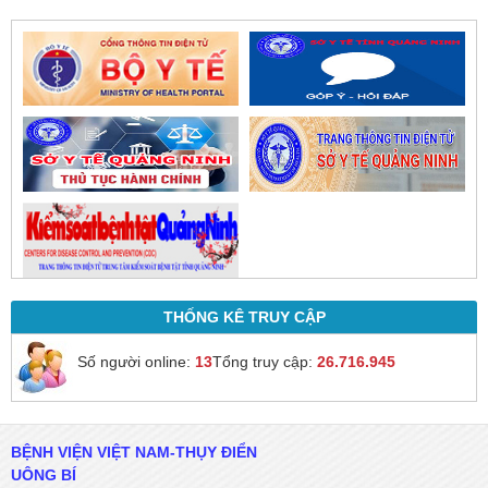
THỐNG KÊ TRUY CẬP
Số người online:
13
Tổng truy cập:
26.716.945
BỆNH VIỆN VIỆT NAM-THỤY ĐIỂN
UÔNG BÍ