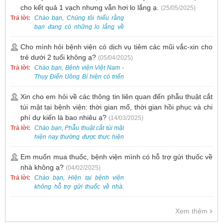
cho kết quả 1 vạch nhưng vẫn hơi lo lắng ạ.
(25/05/2025)
Trả lời:
Chào bạn, Chúng tôi hiểu rằng
bạn đang có những lo lắng về
nguy cơ nhiễm HPV. Tại Bệnh
viện Việt Nam - Thụy Điển Uông
Cho mình hỏi bệnh viện có dịch vụ tiêm các mũi vắc-xin cho
Bí, chúng tôi cung cấp các dịch
trẻ dưới 2 tuổi không ạ?
(05/04/2025)
vụ thăm khám và xét nghiệm
Trả lời:
Chào bạn, Bệnh viện Việt Nam -
chuyên sâu để phát hiện sớm
Thụy Điển Uông Bí hiện có triển
HPV và tầm soát ung thư cổ tử
khai dịch vụ tiêm vắc-xin cho trẻ
cung.
dưới 2 tuổi.
Xin cho em hỏi về các thông tin liên quan đến phẫu thuật cắt
túi mật tại bệnh viện: thời gian mổ, thời gian hồi phục và chi
phí dự kiến là bao nhiêu ạ?
(14/03/2025)
Trả lời:
Chào bạn, Phẫu thuật cắt túi mật
hiện nay thường được thực hiện
bằng phương pháp nội soi, đây
là một kỹ thuật ít xâm lấn, an toàn
Em muốn mua thuốc, bệnh viện mình có hỗ trợ gửi thuốc về
và phổ biến.
nhà không ạ?
(04/02/2025)
Trả lời:
Chào bạn, Hiện tại bệnh viện
không hỗ trợ gửi thuốc về nhà.
Việc cấp phát thuốc tại bệnh viện
được thực hiện theo đơn thuốc
Xem thêm
của bác sĩ sau khi thăm khám
trực tiếp.