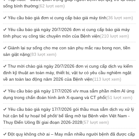
sống bình thường
(62 lượt xem)
Yêu cầu báo giá đơn vị cung cấp báo giá máy tính
(36 lượt xem)
Yêu cầu báo giá ngày 20/7/2026 đơn vị cung cấp báo giá máy
tính phục vụ công tác chuyên môn của Bệnh viện
(210 lượt xem)
Giành lại sự sống cho mẹ con sản phụ mắc rau bong non, tiền
sản giật nặng
(83 lượt xem)
Thư mời chào giá ngày 20/7/2026 đơn vị cung cấp dịch vụ kiểm
định kỹ thuật an toàn máy, thiết bị, vật tư có yêu cầu nghiêm ngặt
về an toàn lao động năm 2026 của Bệnh viện
(113 lượt xem)
Yêu cầu báo giá ngày 17/7/2026 v/v mua sắm phần mềm AI ứng
dụng trong chẩn đoán hình ảnh X-quang và CT phổi
(51 lượt xem)
Yêu cầu báo giá ngày 17/7/2026 gói thầu mua sắm dịch vụ xử lý
hút cặn bể tự hoại/ bể phốt/ bể lắng mỡ tại Bệnh viện Việt Nam -
Thụy Điển Uông Bí giai đoạn 2026-2028
(57 lượt xem)
Đột quỵ không chờ ai – May mắn nhiều người bệnh đã được cấp