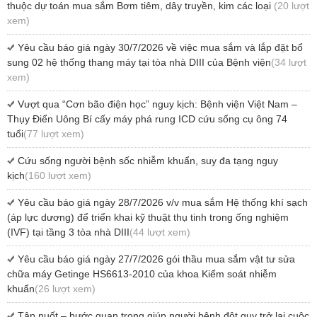
thuộc dự toán mua sắm Bơm tiêm, dây truyền, kim các loại
(20 lượt
xem)
Yêu cầu báo giá ngày 30/7/2026 về việc mua sắm và lắp đặt bổ
sung 02 hệ thống thang máy tại tòa nhà DIII của Bệnh viện
(34 lượt
xem)
Vượt qua “Cơn bão điện học” nguy kịch: Bệnh viện Việt Nam –
Thụy Điển Uông Bí cấy máy phá rung ICD cứu sống cụ ông 74
tuổi
(77 lượt xem)
Cứu sống người bệnh sốc nhiễm khuẩn, suy đa tạng nguy
kịch
(160 lượt xem)
Yêu cầu báo giá ngày 28/7/2026 v/v mua sắm Hệ thống khí sạch
(áp lực dương) để triển khai kỹ thuật thụ tinh trong ống nghiệm
(IVF) tại tầng 3 tòa nhà DIII
(44 lượt xem)
Yêu cầu báo giá ngày 27/7/2026 gói thầu mua sắm vật tư sửa
chữa máy Getinge HS6613-2010 của khoa Kiểm soát nhiễm
khuẩn
(26 lượt xem)
Tập nuốt – bước quan trọng giúp người bệnh đột quỵ trở lại cuộc