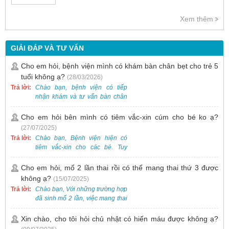
Xem thêm
GIẢI ĐÁP VÀ TƯ VẤN
Cho em hỏi, bệnh viện mình có khám bàn chân bẹt cho trẻ 5
tuổi không ạ?
(28/03/2026)
Trả lời:
Chào bạn, bệnh viện có tiếp
nhận khám và tư vấn bàn chân
bẹt cho trẻ em, bao gồm cả trẻ 5
tuổi. Bạn có thể đưa bé đến
Cho em hỏi bên mình có tiêm vắc-xin cúm cho bé ko ạ?
Khoa Khám bệnh của bệnh viện
(27/07/2025)
để được bác sĩ chuyên khoa
Trả lời:
Chào bạn, Bệnh viện hiện có
thăm khám. Ngoài ra, để thuận
tiêm vắc-xin cho các bé. Tuy
tiện hơn, bạn có thể đặt lịch
nhiên, các loại vắc-xin thường về
khám trước qua số điện thoại:
theo từng đợt, không phải lúc
Cho em hỏi, mổ 2 lần thai rồi có thể mang thai thứ 3 được
0988 270 115. Nếu cần hỗ trợ
nào cũng có sẵn.
không ạ?
(15/07/2025)
thêm, vui lòng liên hệ qua Zalo
hoặc Fanpage Bệnh viện Việt
Trả lời:
Chào bạn, Với những trường hợp
Nam - Thụy Điển Uông Bí.
đã sinh mổ 2 lần, việc mang thai
lần 3 vẫn có thể thực hiện được.
Tại Bệnh viện, chúng tôi đã tiếp
Xin chào, cho tôi hỏi chủ nhật có hiến máu được không ạ?
nhận và hỗ trợ nhiều thai phụ có