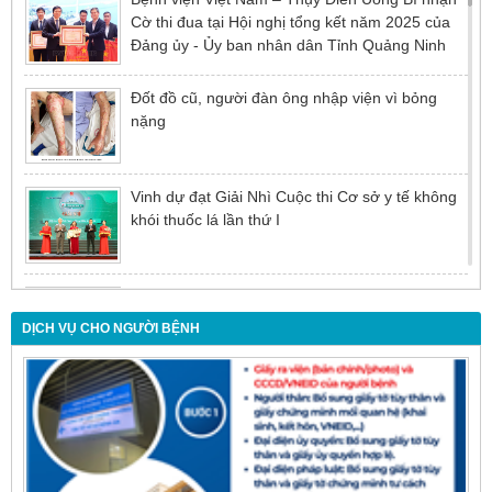
Cờ thi đua tại Hội nghị tổng kết năm 2025 của
Đảng ủy - Ủy ban nhân dân Tỉnh Quảng Ninh
Đốt đồ cũ, người đàn ông nhập viện vì bỏng
nặng
Vinh dự đạt Giải Nhì Cuộc thi Cơ sở y tế không
khói thuốc lá lần thứ I
Đừng để tuổi tác là rào cản khiến việc điều trị bị
chậm trễ
DỊCH VỤ CHO NGƯỜI BỆNH
Nội soi mật tụy ngược dòng – Giải pháp tối ưu
cho người bệnh sỏi ống mật chủ