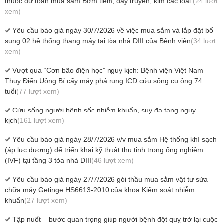
thuộc dự toán mua sắm Bơm tiêm, dây truyền, kim các loại
(24 lượt
xem)
Yêu cầu báo giá ngày 30/7/2026 về việc mua sắm và lắp đặt bổ
sung 02 hệ thống thang máy tại tòa nhà DIII của Bệnh viện
(34 lượt
xem)
Vượt qua “Cơn bão điện học” nguy kịch: Bệnh viện Việt Nam –
Thụy Điển Uông Bí cấy máy phá rung ICD cứu sống cụ ông 74
tuổi
(77 lượt xem)
Cứu sống người bệnh sốc nhiễm khuẩn, suy đa tạng nguy
kịch
(161 lượt xem)
Yêu cầu báo giá ngày 28/7/2026 v/v mua sắm Hệ thống khí sạch
(áp lực dương) để triển khai kỹ thuật thụ tinh trong ống nghiệm
(IVF) tại tầng 3 tòa nhà DIII
(46 lượt xem)
Yêu cầu báo giá ngày 27/7/2026 gói thầu mua sắm vật tư sửa
chữa máy Getinge HS6613-2010 của khoa Kiểm soát nhiễm
khuẩn
(27 lượt xem)
Tập nuốt – bước quan trọng giúp người bệnh đột quỵ trở lại cuộc