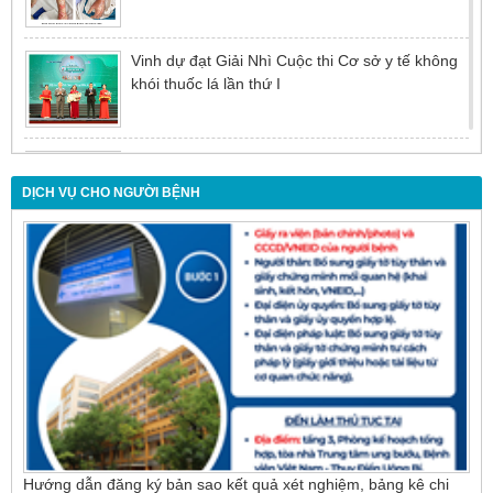
Vinh dự đạt Giải Nhì Cuộc thi Cơ sở y tế không
khói thuốc lá lần thứ I
Đừng để tuổi tác là rào cản khiến việc điều trị bị
chậm trễ
DỊCH VỤ CHO NGƯỜI BỆNH
Nội soi mật tụy ngược dòng – Giải pháp tối ưu
cho người bệnh sỏi ống mật chủ
Hướng dẫn đăng ký bản sao kết quả xét nghiệm, bảng kê chi