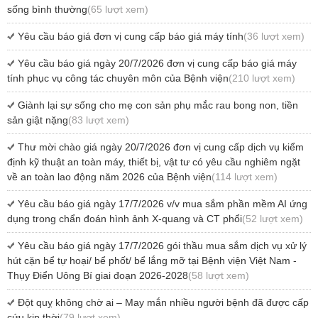
sống bình thường
(65 lượt xem)
Yêu cầu báo giá đơn vị cung cấp báo giá máy tính
(36 lượt xem)
Yêu cầu báo giá ngày 20/7/2026 đơn vị cung cấp báo giá máy
tính phục vụ công tác chuyên môn của Bệnh viện
(210 lượt xem)
Giành lại sự sống cho mẹ con sản phụ mắc rau bong non, tiền
sản giật nặng
(83 lượt xem)
Thư mời chào giá ngày 20/7/2026 đơn vị cung cấp dịch vụ kiểm
định kỹ thuật an toàn máy, thiết bị, vật tư có yêu cầu nghiêm ngặt
về an toàn lao động năm 2026 của Bệnh viện
(114 lượt xem)
Yêu cầu báo giá ngày 17/7/2026 v/v mua sắm phần mềm AI ứng
dụng trong chẩn đoán hình ảnh X-quang và CT phổi
(52 lượt xem)
Yêu cầu báo giá ngày 17/7/2026 gói thầu mua sắm dịch vụ xử lý
hút cặn bể tự hoại/ bể phốt/ bể lắng mỡ tại Bệnh viện Việt Nam -
Thụy Điển Uông Bí giai đoạn 2026-2028
(58 lượt xem)
Đột quỵ không chờ ai – May mắn nhiều người bệnh đã được cấp
cứu kịp thời
(79 lượt xem)