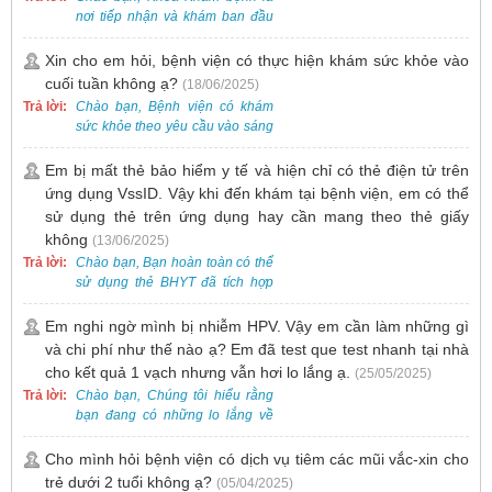
nơi tiếp nhận và khám ban đầu
cho tất cả các trường hợp, bao
gồm cả điều trị mụn. Vì vậy, bạn
Xin cho em hỏi, bệnh viện có thực hiện khám sức khỏe vào
cần đăng ký khám tại Khoa
cuối tuần không ạ?
(18/06/2025)
Khám bệnh trước.
Trả lời:
Chào bạn, Bệnh viện có khám
sức khỏe theo yêu cầu vào sáng
thứ Bảy. Nếu bạn có nhu cầu, vui
lòng đặt lịch trước để được sắp
Em bị mất thẻ bảo hiểm y tế và hiện chỉ có thẻ điện tử trên
xếp thời gian phù hợp.
ứng dụng VssID. Vậy khi đến khám tại bệnh viện, em có thể
sử dụng thẻ trên ứng dụng hay cần mang theo thẻ giấy
không
(13/06/2025)
Trả lời:
Chào bạn, Bạn hoàn toàn có thể
sử dụng thẻ BHYT đã tích hợp
trên ứng dụng VssID khi đến
khám và không cần mang theo
Em nghi ngờ mình bị nhiễm HPV. Vậy em cần làm những gì
thẻ giấy.
và chi phí như thế nào ạ? Em đã test que test nhanh tại nhà
cho kết quả 1 vạch nhưng vẫn hơi lo lắng ạ.
(25/05/2025)
Trả lời:
Chào bạn, Chúng tôi hiểu rằng
bạn đang có những lo lắng về
nguy cơ nhiễm HPV. Tại Bệnh
viện Việt Nam - Thụy Điển Uông
Cho mình hỏi bệnh viện có dịch vụ tiêm các mũi vắc-xin cho
Bí, chúng tôi cung cấp các dịch
trẻ dưới 2 tuổi không ạ?
(05/04/2025)