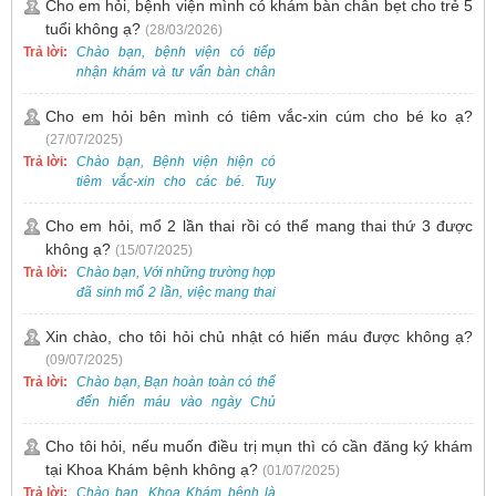
Cho em hỏi, bệnh viện mình có khám bàn chân bẹt cho trẻ 5
tuổi không ạ?
(28/03/2026)
Trả lời:
Chào bạn, bệnh viện có tiếp
nhận khám và tư vấn bàn chân
bẹt cho trẻ em, bao gồm cả trẻ 5
tuổi. Bạn có thể đưa bé đến
Cho em hỏi bên mình có tiêm vắc-xin cúm cho bé ko ạ?
Khoa Khám bệnh của bệnh viện
(27/07/2025)
để được bác sĩ chuyên khoa
Trả lời:
Chào bạn, Bệnh viện hiện có
thăm khám. Ngoài ra, để thuận
tiêm vắc-xin cho các bé. Tuy
tiện hơn, bạn có thể đặt lịch
nhiên, các loại vắc-xin thường về
khám trước qua số điện thoại:
theo từng đợt, không phải lúc
Cho em hỏi, mổ 2 lần thai rồi có thể mang thai thứ 3 được
0988 270 115. Nếu cần hỗ trợ
nào cũng có sẵn.
không ạ?
(15/07/2025)
thêm, vui lòng liên hệ qua Zalo
hoặc Fanpage Bệnh viện Việt
Trả lời:
Chào bạn, Với những trường hợp
Nam - Thụy Điển Uông Bí.
đã sinh mổ 2 lần, việc mang thai
lần 3 vẫn có thể thực hiện được.
Tại Bệnh viện, chúng tôi đã tiếp
Xin chào, cho tôi hỏi chủ nhật có hiến máu được không ạ?
nhận và hỗ trợ nhiều thai phụ có
(09/07/2025)
nhu cầu tương tự.
Trả lời:
Chào bạn, Bạn hoàn toàn có thể
đến hiến máu vào ngày Chủ
Nhật.
Cho tôi hỏi, nếu muốn điều trị mụn thì có cần đăng ký khám
tại Khoa Khám bệnh không ạ?
(01/07/2025)
Trả lời:
Chào bạn, Khoa Khám bệnh là