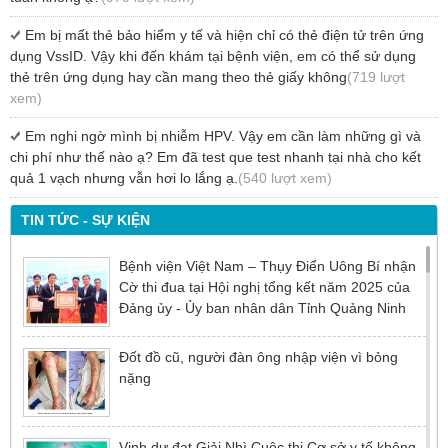
Em bị mất thẻ bảo hiểm y tế và hiện chỉ có thẻ điện tử trên ứng
dụng VssID. Vậy khi đến khám tại bệnh viện, em có thể sử dụng
thẻ trên ứng dụng hay cần mang theo thẻ giấy không
(719 lượt
xem)
Em nghi ngờ mình bị nhiễm HPV. Vậy em cần làm những gì và
chi phí như thế nào ạ? Em đã test que test nhanh tại nhà cho kết
quả 1 vạch nhưng vẫn hơi lo lắng ạ.
(540 lượt xem)
TIN TỨC - SỰ KIỆN
Bệnh viện Việt Nam – Thụy Điển Uông Bí nhận
Cờ thi đua tại Hội nghị tổng kết năm 2025 của
Đảng ủy - Ủy ban nhân dân Tỉnh Quảng Ninh
Đốt đồ cũ, người đàn ông nhập viện vì bỏng
nặng
Vinh dự đạt Giải Nhì Cuộc thi Cơ sở y tế không