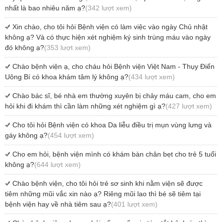
nhất là bao nhiêu năm ạ?
(342 lượt xem)
Xin chào, cho tôi hỏi Bệnh viện có làm việc vào ngày Chủ nhật
không ạ? Và có thực hiện xét nghiệm ký sinh trùng máu vào ngày
đó không ạ?
(353 lượt xem)
Chào bệnh viện ạ, cho cháu hỏi Bệnh viện Việt Nam - Thụy Điển
Uông Bí có khoa khám tâm lý không ạ?
(434 lượt xem)
Chào bác sĩ, bé nhà em thường xuyên bị chảy máu cam, cho em
hỏi khi đi khám thì cần làm những xét nghiệm gì ạ?
(427 lượt xem)
Cho tôi hỏi Bệnh viện có khoa Da liễu điều trị mụn vùng lưng và
gáy không ạ?
(454 lượt xem)
Cho em hỏi, bệnh viện mình có khám bàn chân bẹt cho trẻ 5 tuổi
không ạ?
(644 lượt xem)
Chào bệnh viện, cho tôi hỏi trẻ sơ sinh khi nằm viện sẽ được
tiêm những mũi vắc xin nào ạ? Riêng mũi lao thì bé sẽ tiêm tại
bệnh viện hay về nhà tiêm sau ạ?
(401 lượt xem)