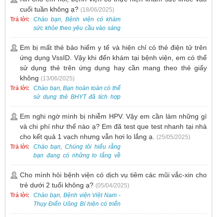
cần đăng ký khám tại Khoa
cuối tuần không ạ?
(18/06/2025)
Khám bệnh trước.
Trả lời:
Chào bạn, Bệnh viện có khám
sức khỏe theo yêu cầu vào sáng
thứ Bảy. Nếu bạn có nhu cầu, vui
lòng đặt lịch trước để được sắp
Em bị mất thẻ bảo hiểm y tế và hiện chỉ có thẻ điện tử trên
xếp thời gian phù hợp.
ứng dụng VssID. Vậy khi đến khám tại bệnh viện, em có thể
sử dụng thẻ trên ứng dụng hay cần mang theo thẻ giấy
không
(13/06/2025)
Trả lời:
Chào bạn, Bạn hoàn toàn có thể
sử dụng thẻ BHYT đã tích hợp
trên ứng dụng VssID khi đến
khám và không cần mang theo
Em nghi ngờ mình bị nhiễm HPV. Vậy em cần làm những gì
thẻ giấy.
và chi phí như thế nào ạ? Em đã test que test nhanh tại nhà
cho kết quả 1 vạch nhưng vẫn hơi lo lắng ạ.
(25/05/2025)
Trả lời:
Chào bạn, Chúng tôi hiểu rằng
bạn đang có những lo lắng về
nguy cơ nhiễm HPV. Tại Bệnh
viện Việt Nam - Thụy Điển Uông
Cho mình hỏi bệnh viện có dịch vụ tiêm các mũi vắc-xin cho
Bí, chúng tôi cung cấp các dịch
trẻ dưới 2 tuổi không ạ?
(05/04/2025)
vụ thăm khám và xét nghiệm
Trả lời:
Chào bạn, Bệnh viện Việt Nam -
chuyên sâu để phát hiện sớm
Thụy Điển Uông Bí hiện có triển
HPV và tầm soát ung thư cổ tử
khai dịch vụ tiêm vắc-xin cho trẻ
cung.