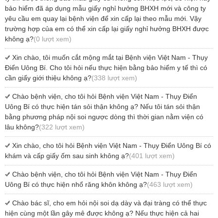
bảo hiểm đã áp dụng mẫu giấy nghỉ hưởng BHXH mới và công ty
yêu cầu em quay lại bệnh viện để xin cấp lại theo mẫu mới. Vậy
trường hợp của em có thể xin cấp lại giấy nghỉ hưởng BHXH được
không ạ?
(0 lượt xem)
Xin chào, tôi muốn cắt mộng mắt tại Bệnh viện Việt Nam - Thụy
Điển Uông Bí. Cho tôi hỏi nếu thực hiện bằng bảo hiểm y tế thì có
cần giấy giới thiệu không ạ?
(338 lượt xem)
Chào bệnh viện, cho tôi hỏi Bệnh viện Việt Nam - Thụy Điển
Uông Bí có thực hiện tán sỏi thận không ạ? Nếu tôi tán sỏi thận
bằng phương pháp nội soi ngược dòng thì thời gian nằm viện có
lâu không?
(322 lượt xem)
Xin chào, cho tôi hỏi Bệnh viện Việt Nam - Thụy Điển Uông Bí có
khám và cấp giấy ốm sau sinh không ạ?
(401 lượt xem)
Chào bệnh viện, cho tôi hỏi Bệnh viện Việt Nam - Thụy Điển
Uông Bí có thực hiện nhổ răng khôn không ạ?
(463 lượt xem)
Chào bác sĩ, cho em hỏi nội soi dạ dày và đại tràng có thể thực
hiện cùng một lần gây mê được không ạ? Nếu thực hiện cả hai