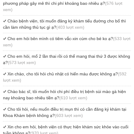
phương pháp gây mê thì chi phí khoảng bao nhiêu ạ?
(576 lượt
xem)
Chào bệnh viện, tôi muốn đăng ký khám tiểu đường cho bố thì
cần làm những thủ tục gì ạ?
(403 lượt xem)
Cho em hỏi bên mình có tiêm vắc-xin cúm cho bé ko ạ?
(533 lượt
xem)
Cho em hỏi, mổ 2 lần thai rồi có thể mang thai thứ 3 được không
ạ?
(573 lượt xem)
Xin chào, cho tôi hỏi chủ nhật có hiến máu được không ạ?
(592
lượt xem)
Chào bác sĩ, tôi muốn hỏi chi phí điều trị bệnh sùi mào gà hiện
nay khoảng bao nhiêu tiền ạ?
(610 lượt xem)
Cho tôi hỏi, nếu muốn điều trị mụn thì có cần đăng ký khám tại
Khoa Khám bệnh không ạ?
(603 lượt xem)
Xin cho em hỏi, bệnh viện có thực hiện khám sức khỏe vào cuối
tuần không ạ?
(970 lượt xem)