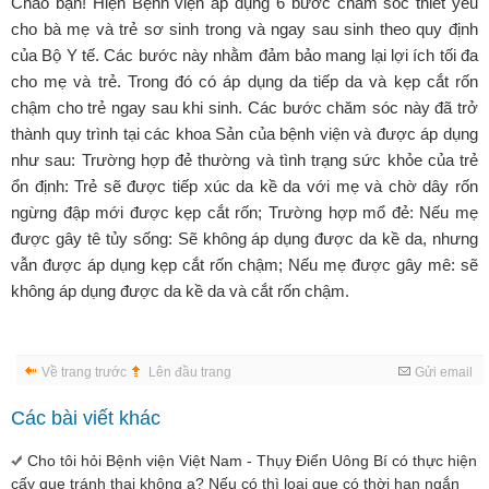
Chào bạn! Hiện Bệnh viện áp dụng 6 bước chăm sóc thiết yếu
cho bà mẹ và trẻ sơ sinh trong và ngay sau sinh theo quy định
của Bộ Y tế. Các bước này nhằm đảm bảo mang lại lợi ích tối đa
cho mẹ và trẻ. Trong đó có áp dụng da tiếp da và kẹp cắt rốn
chậm cho trẻ ngay sau khi sinh. Các bước chăm sóc này đã trở
thành quy trình tại các khoa Sản của bệnh viện và được áp dụng
như sau: Trường hợp đẻ thường và tình trạng sức khỏe của trẻ
ổn định: Trẻ sẽ được tiếp xúc da kề da với mẹ và chờ dây rốn
ngừng đập mới được kẹp cắt rốn; Trường hợp mổ đẻ: Nếu mẹ
được gây tê tủy sống: Sẽ không áp dụng được da kề da, nhưng
vẫn được áp dụng kẹp cắt rốn chậm; Nếu mẹ được gây mê: sẽ
không áp dụng được da kề da và cắt rốn chậm.
Về trang trước
Lên đầu trang
Gửi email
Các bài viết khác
Cho tôi hỏi Bệnh viện Việt Nam - Thụy Điển Uông Bí có thực hiện
cấy que tránh thai không ạ? Nếu có thì loại que có thời hạn ngắn