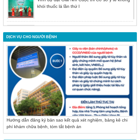
khói thuốc lá lần thứ I
Đừng để tuổi tác là rào cản khiến việc điều trị bị
chậm trễ
DỊCH VỤ CHO NGƯỜI BỆNH
Nội soi mật tụy ngược dòng – Giải pháp tối ưu
cho người bệnh sỏi ống mật chủ
Hướng dẫn đăng ký bản sao kết quả xét nghiệm, bảng kê chi
phí khám chữa bệnh, tóm tắt bệnh án