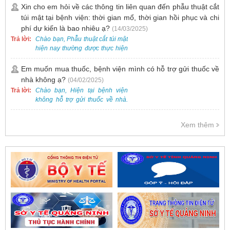
dưới 2 tuổi.
Xin cho em hỏi về các thông tin liên quan đến phẫu thuật cắt
túi mật tại bệnh viện: thời gian mổ, thời gian hồi phục và chi
phí dự kiến là bao nhiêu ạ?
(14/03/2025)
Trả lời:
Chào bạn, Phẫu thuật cắt túi mật
hiện nay thường được thực hiện
bằng phương pháp nội soi, đây
là một kỹ thuật ít xâm lấn, an toàn
Em muốn mua thuốc, bệnh viện mình có hỗ trợ gửi thuốc về
và phổ biến.
nhà không ạ?
(04/02/2025)
Trả lời:
Chào bạn, Hiện tại bệnh viện
không hỗ trợ gửi thuốc về nhà.
Việc cấp phát thuốc tại bệnh viện
được thực hiện theo đơn thuốc
Xem thêm
của bác sĩ sau khi thăm khám
trực tiếp.