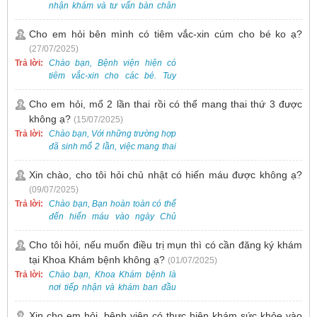
nhận khám và tư vấn bàn chân
bẹt cho trẻ em, bao gồm cả trẻ 5
tuổi. Bạn có thể đưa bé đến
Cho em hỏi bên mình có tiêm vắc-xin cúm cho bé ko ạ?
Khoa Khám bệnh của bệnh viện
(27/07/2025)
để được bác sĩ chuyên khoa
Trả lời:
Chào bạn, Bệnh viện hiện có
thăm khám. Ngoài ra, để thuận
tiêm vắc-xin cho các bé. Tuy
tiện hơn, bạn có thể đặt lịch
nhiên, các loại vắc-xin thường về
khám trước qua số điện thoại:
theo từng đợt, không phải lúc
Cho em hỏi, mổ 2 lần thai rồi có thể mang thai thứ 3 được
0988 270 115. Nếu cần hỗ trợ
nào cũng có sẵn.
không ạ?
(15/07/2025)
thêm, vui lòng liên hệ qua Zalo
hoặc Fanpage Bệnh viện Việt
Trả lời:
Chào bạn, Với những trường hợp
Nam - Thụy Điển Uông Bí.
đã sinh mổ 2 lần, việc mang thai
lần 3 vẫn có thể thực hiện được.
Tại Bệnh viện, chúng tôi đã tiếp
Xin chào, cho tôi hỏi chủ nhật có hiến máu được không ạ?
nhận và hỗ trợ nhiều thai phụ có
(09/07/2025)
nhu cầu tương tự.
Trả lời:
Chào bạn, Bạn hoàn toàn có thể
đến hiến máu vào ngày Chủ
Nhật.
Cho tôi hỏi, nếu muốn điều trị mụn thì có cần đăng ký khám
tại Khoa Khám bệnh không ạ?
(01/07/2025)
Trả lời:
Chào bạn, Khoa Khám bệnh là
nơi tiếp nhận và khám ban đầu
cho tất cả các trường hợp, bao
gồm cả điều trị mụn. Vì vậy, bạn
Xin cho em hỏi, bệnh viện có thực hiện khám sức khỏe vào