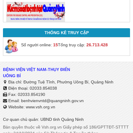
THỐNG KÊ TRUY CẬP
Số người online:
15
Tổng truy cập:
26.713.428
BỆNH VIỆN VIỆT NAM-THỤY ĐIỂN
UÔNG BÍ
Địa chỉ: Đường Tuệ Tĩnh, Phường Uông Bí, Quảng Ninh
Điện thoại: 02033.854038
Fax: 02033.854190
Email:
benhvienvntd@quangninh.gov.vn​​​​​​​
Website: www.vsh.org.vn
Cơ quan chủ quản: UBND tỉnh Quảng Ninh
Bản quyền thuộc về Vsh.org.vn Giấy phép số 186/GPTTĐT-STTTT