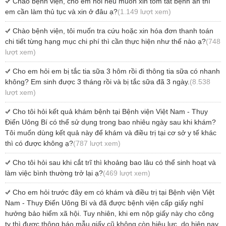
Chào bệnh viện, cho em hỏi nếu muốn xin tóm tắt bệnh án thì
em cần làm thủ tục và xin ở đâu ạ?
(1.149 lượt xem)
Chào bệnh viện, tôi muốn tra cứu hoặc xin hóa đơn thanh toán
chi tiết từng hạng mục chi phí thì cần thực hiện như thế nào ạ?
(748
lượt xem)
Cho em hỏi em bị tắc tia sữa 3 hôm rồi đi thông tia sữa có nhanh
không? Em sinh được 3 tháng rồi và bị tắc sữa đã 3 ngày.
(8.538
lượt xem)
Cho tôi hỏi kết quả khám bệnh tại Bệnh viện Việt Nam - Thụy
Điển Uông Bí có thể sử dụng trong bao nhiêu ngày sau khi khám?
Tôi muốn dùng kết quả này để khám và điều trị tại cơ sở y tế khác
thì có được không ạ?
(787 lượt xem)
Cho tôi hỏi sau khi cắt trĩ thì khoảng bao lâu có thể sinh hoạt và
làm việc bình thường trở lại ạ?
(469 lượt xem)
Cho em hỏi trước đây em có khám và điều trị tại Bệnh viện Việt
Nam - Thụy Điển Uông Bí và đã được bệnh viện cấp giấy nghỉ
hưởng bảo hiểm xã hội. Tuy nhiên, khi em nộp giấy này cho công
ty thì được thông báo mẫu giấy cũ không còn hiệu lực, do hiện nay