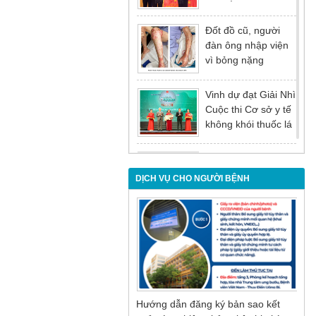
tại Hội nghị tổng kết
năm 2025 của
Đốt đồ cũ, người
Đảng ủy - Ủy ban
đàn ông nhập viện
nhân dân Tỉnh
vì bỏng nặng
Quảng Ninh
Vinh dự đạt Giải Nhì
Cuộc thi Cơ sở y tế
không khói thuốc lá
lần thứ I
Đừng để tuổi tác là
rào cản khiến việc
DỊCH VỤ CHO NGƯỜI BỆNH
điều trị bị chậm trễ
Nội soi mật tụy
ngược dòng – Giải
pháp tối ưu cho
người bệnh sỏi ống
mật chủ
Hướng dẫn đăng ký bản sao kết