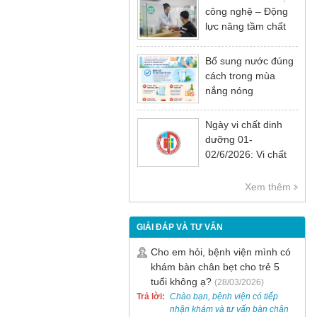
công nghệ – Động
lực nâng tầm chất
lượng khám chữa
bệnh
Bổ sung nước đúng
cách trong mùa
nắng nóng
Ngày vi chất dinh
dưỡng 01-
02/6/2026: Vi chất
dinh dưỡng rất cần
thiết cho sự phát
Xem thêm
triển tầm vóc, trí tuệ
và sức khỏe
GIẢI ĐÁP VÀ TƯ VẤN
Cho em hỏi, bệnh viện mình có
khám bàn chân bẹt cho trẻ 5
tuổi không ạ?
(28/03/2026)
Trả lời:
Chào bạn, bệnh viện có tiếp
nhận khám và tư vấn bàn chân