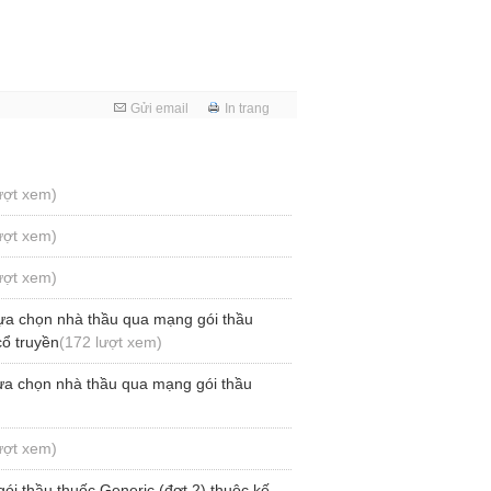
Gửi email
In trang
ượt xem)
ượt xem)
ượt xem)
ựa chọn nhà thầu qua mạng gói thầu
cổ truyền
(172 lượt xem)
ựa chọn nhà thầu qua mạng gói thầu
ượt xem)
ói thầu thuốc Generic (đợt 2) thuộc kế