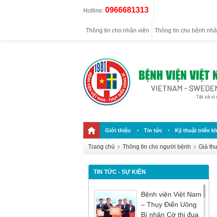
0966681313
Hotline:
Thông tin cho nhân viên
Thông tin cho bệnh nh
Giới thiệu
Tin tức
Kỹ thuật triển kh
Trang chủ
Thông tin cho người bệnh
Giá th
TIN TỨC - SỰ KIỆN
Bệnh viện Việt Nam
– Thụy Điển Uông
Bí nhận Cờ thi đua