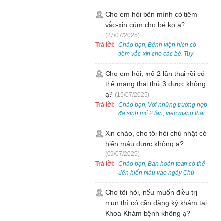
bẹt cho trẻ em, bao gồm cả trẻ 5
tuổi. Bạn có thể đưa bé đến
Cho em hỏi bên mình có tiêm
Khoa Khám bệnh của bệnh viện
vắc-xin cúm cho bé ko ạ?
để được bác sĩ chuyên khoa
(27/07/2025)
thăm khám. Ngoài ra, để thuận
Trả lời:
Chào bạn, Bệnh viện hiện có
tiện hơn, bạn có thể đặt lịch
tiêm vắc-xin cho các bé. Tuy
khám trước qua số điện thoại:
nhiên, các loại vắc-xin thường về
0988 270 115. Nếu cần hỗ trợ
theo từng đợt, không phải lúc
Cho em hỏi, mổ 2 lần thai rồi có
thêm, vui lòng liên hệ qua Zalo
nào cũng có sẵn.
thể mang thai thứ 3 được không
hoặc Fanpage Bệnh viện Việt
Nam - Thụy Điển Uông Bí.
ạ?
(15/07/2025)
Trả lời:
Chào bạn, Với những trường hợp
đã sinh mổ 2 lần, việc mang thai
lần 3 vẫn có thể thực hiện được.
Tại Bệnh viện, chúng tôi đã tiếp
Xin chào, cho tôi hỏi chủ nhật có
nhận và hỗ trợ nhiều thai phụ có
hiến máu được không ạ?
nhu cầu tương tự.
(09/07/2025)
Trả lời:
Chào bạn, Bạn hoàn toàn có thể
đến hiến máu vào ngày Chủ
Nhật.
Cho tôi hỏi, nếu muốn điều trị
mụn thì có cần đăng ký khám tại
Khoa Khám bệnh không ạ?