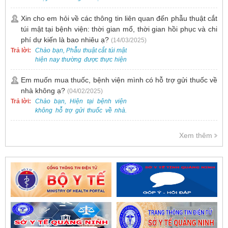
HPV và tầm soát ung thư cổ tử
khai dịch vụ tiêm vắc-xin cho trẻ
cung.
dưới 2 tuổi.
Xin cho em hỏi về các thông tin liên quan đến phẫu thuật cắt
túi mật tại bệnh viện: thời gian mổ, thời gian hồi phục và chi
phí dự kiến là bao nhiêu ạ?
(14/03/2025)
Trả lời:
Chào bạn, Phẫu thuật cắt túi mật
hiện nay thường được thực hiện
bằng phương pháp nội soi, đây
là một kỹ thuật ít xâm lấn, an toàn
Em muốn mua thuốc, bệnh viện mình có hỗ trợ gửi thuốc về
và phổ biến.
nhà không ạ?
(04/02/2025)
Trả lời:
Chào bạn, Hiện tại bệnh viện
không hỗ trợ gửi thuốc về nhà.
Việc cấp phát thuốc tại bệnh viện
được thực hiện theo đơn thuốc
Xem thêm
của bác sĩ sau khi thăm khám
trực tiếp.