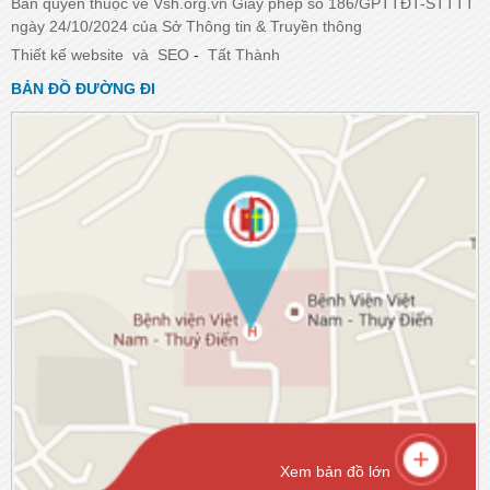
Bản quyền thuộc về Vsh.org.vn Giấy phép số 186/GPTTĐT-STTTT
ngày 24/10/2024 của Sở Thông tin & Truyền thông
Thiết kế website
và
SEO
-
Tất Thành
BẢN ĐỒ ĐƯỜNG ĐI
Xem bản đồ lớn