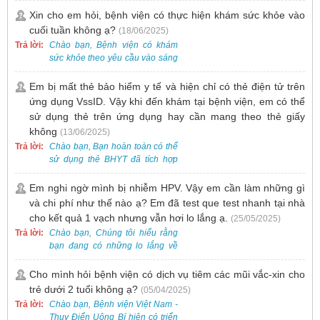
gồm cả điều trị mụn. Vì vậy, bạn
Xin cho em hỏi, bệnh viện có thực hiện khám sức khỏe vào
cần đăng ký khám tại Khoa
cuối tuần không ạ?
(18/06/2025)
Khám bệnh trước.
Trả lời:
Chào bạn, Bệnh viện có khám
sức khỏe theo yêu cầu vào sáng
thứ Bảy. Nếu bạn có nhu cầu, vui
lòng đặt lịch trước để được sắp
Em bị mất thẻ bảo hiểm y tế và hiện chỉ có thẻ điện tử trên
xếp thời gian phù hợp.
ứng dụng VssID. Vậy khi đến khám tại bệnh viện, em có thể
sử dụng thẻ trên ứng dụng hay cần mang theo thẻ giấy
không
(13/06/2025)
Trả lời:
Chào bạn, Bạn hoàn toàn có thể
sử dụng thẻ BHYT đã tích hợp
trên ứng dụng VssID khi đến
khám và không cần mang theo
Em nghi ngờ mình bị nhiễm HPV. Vậy em cần làm những gì
thẻ giấy.
và chi phí như thế nào ạ? Em đã test que test nhanh tại nhà
cho kết quả 1 vạch nhưng vẫn hơi lo lắng ạ.
(25/05/2025)
Trả lời:
Chào bạn, Chúng tôi hiểu rằng
bạn đang có những lo lắng về
nguy cơ nhiễm HPV. Tại Bệnh
viện Việt Nam - Thụy Điển Uông
Cho mình hỏi bệnh viện có dịch vụ tiêm các mũi vắc-xin cho
Bí, chúng tôi cung cấp các dịch
trẻ dưới 2 tuổi không ạ?
(05/04/2025)
vụ thăm khám và xét nghiệm
Trả lời:
Chào bạn, Bệnh viện Việt Nam -
chuyên sâu để phát hiện sớm
Thụy Điển Uông Bí hiện có triển