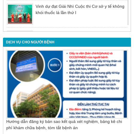
Vinh dự đạt Giải Nhì Cuộc thi Cơ sở y tế không
khói thuốc lá lần thứ I
Đừng để tuổi tác là rào cản khiến việc điều trị bị
chậm trễ
DỊCH VỤ CHO NGƯỜI BỆNH
Nội soi mật tụy ngược dòng – Giải pháp tối ưu
cho người bệnh sỏi ống mật chủ
Hướng dẫn đăng ký bản sao kết quả xét nghiệm, bảng kê chi
phí khám chữa bệnh, tóm tắt bệnh án