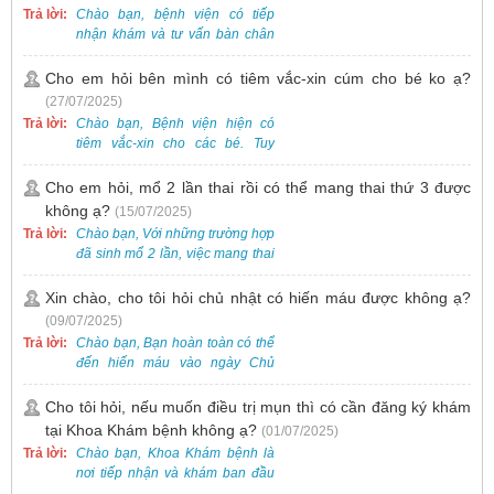
Trả lời:
Chào bạn, bệnh viện có tiếp
nhận khám và tư vấn bàn chân
bẹt cho trẻ em, bao gồm cả trẻ 5
tuổi. Bạn có thể đưa bé đến
Cho em hỏi bên mình có tiêm vắc-xin cúm cho bé ko ạ?
Khoa Khám bệnh của bệnh viện
(27/07/2025)
để được bác sĩ chuyên khoa
Trả lời:
Chào bạn, Bệnh viện hiện có
thăm khám. Ngoài ra, để thuận
tiêm vắc-xin cho các bé. Tuy
tiện hơn, bạn có thể đặt lịch
nhiên, các loại vắc-xin thường về
khám trước qua số điện thoại:
theo từng đợt, không phải lúc
Cho em hỏi, mổ 2 lần thai rồi có thể mang thai thứ 3 được
0988 270 115. Nếu cần hỗ trợ
nào cũng có sẵn.
không ạ?
(15/07/2025)
thêm, vui lòng liên hệ qua Zalo
hoặc Fanpage Bệnh viện Việt
Trả lời:
Chào bạn, Với những trường hợp
Nam - Thụy Điển Uông Bí.
đã sinh mổ 2 lần, việc mang thai
lần 3 vẫn có thể thực hiện được.
Tại Bệnh viện, chúng tôi đã tiếp
Xin chào, cho tôi hỏi chủ nhật có hiến máu được không ạ?
nhận và hỗ trợ nhiều thai phụ có
(09/07/2025)
nhu cầu tương tự.
Trả lời:
Chào bạn, Bạn hoàn toàn có thể
đến hiến máu vào ngày Chủ
Nhật.
Cho tôi hỏi, nếu muốn điều trị mụn thì có cần đăng ký khám
tại Khoa Khám bệnh không ạ?
(01/07/2025)
Trả lời:
Chào bạn, Khoa Khám bệnh là
nơi tiếp nhận và khám ban đầu
cho tất cả các trường hợp, bao