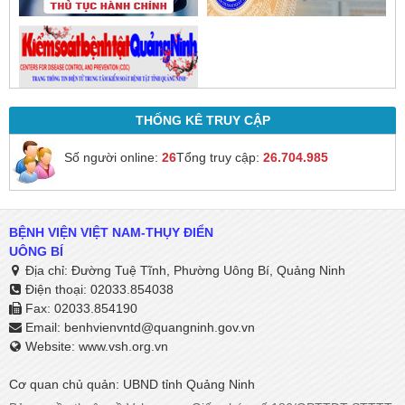
THỐNG KÊ TRUY CẬP
Số người online:
26
Tổng truy cập:
26.704.985
BỆNH VIỆN VIỆT NAM-THỤY ĐIỂN
UÔNG BÍ
Địa chỉ: Đường Tuệ Tĩnh, Phường Uông Bí, Quảng Ninh
Điện thoại: 02033.854038
Fax: 02033.854190
Email:
benhvienvntd@quangninh.gov.vn​​​​​​​
Website: www.vsh.org.vn
Cơ quan chủ quản: UBND tỉnh Quảng Ninh