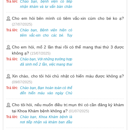
Trả lời:
Chào bạn, bệnh viện có tiếp
nhận khám và tư vấn bàn chân
bẹt cho trẻ em, bao gồm cả trẻ 5
tuổi. Bạn có thể đưa bé đến
Cho em hỏi bên mình có tiêm vắc-xin cúm cho bé ko ạ?
Khoa Khám bệnh của bệnh viện
(27/07/2025)
để được bác sĩ chuyên khoa
Trả lời:
Chào bạn, Bệnh viện hiện có
thăm khám. Ngoài ra, để thuận
tiêm vắc-xin cho các bé. Tuy
tiện hơn, bạn có thể đặt lịch
nhiên, các loại vắc-xin thường về
khám trước qua số điện thoại:
theo từng đợt, không phải lúc
Cho em hỏi, mổ 2 lần thai rồi có thể mang thai thứ 3 được
0988 270 115. Nếu cần hỗ trợ
nào cũng có sẵn.
không ạ?
(15/07/2025)
thêm, vui lòng liên hệ qua Zalo
hoặc Fanpage Bệnh viện Việt
Trả lời:
Chào bạn, Với những trường hợp
Nam - Thụy Điển Uông Bí.
đã sinh mổ 2 lần, việc mang thai
lần 3 vẫn có thể thực hiện được.
Tại Bệnh viện, chúng tôi đã tiếp
Xin chào, cho tôi hỏi chủ nhật có hiến máu được không ạ?
nhận và hỗ trợ nhiều thai phụ có
(09/07/2025)
nhu cầu tương tự.
Trả lời:
Chào bạn, Bạn hoàn toàn có thể
đến hiến máu vào ngày Chủ
Nhật.
Cho tôi hỏi, nếu muốn điều trị mụn thì có cần đăng ký khám
tại Khoa Khám bệnh không ạ?
(01/07/2025)
Trả lời:
Chào bạn, Khoa Khám bệnh là
nơi tiếp nhận và khám ban đầu
cho tất cả các trường hợp, bao