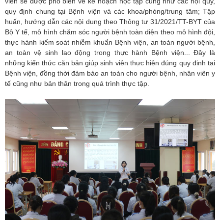
viên sẽ được phổ biến về kế hoạch học tập cũng như các nội quy,
quy định chung tại Bệnh viện và các khoa/phòng/trung tâm; Tập
huấn, hướng dẫn các nội dung theo Thông tư 31/2021/TT-BYT của
Bộ Y tế, mô hình chăm sóc người bệnh toàn diện theo mô hình đội,
thực hành kiểm soát nhiễm khuẩn Bệnh viện, an toàn người bệnh,
an toàn vệ sinh lao động trong thực hành Bệnh viện... Đây là
những kiến thức căn bản giúp sinh viên thực hiện đúng quy định tại
Bệnh viện, đồng thời đảm bảo an toàn cho người bệnh, nhân viên y
tế cũng như bản thân trong quá trình thực tập.