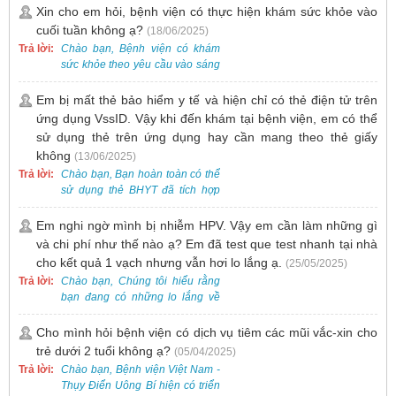
gồm cả điều trị mụn. Vì vậy, bạn
Xin cho em hỏi, bệnh viện có thực hiện khám sức khỏe vào
cần đăng ký khám tại Khoa
cuối tuần không ạ?
(18/06/2025)
Khám bệnh trước.
Trả lời:
Chào bạn, Bệnh viện có khám
sức khỏe theo yêu cầu vào sáng
thứ Bảy. Nếu bạn có nhu cầu, vui
lòng đặt lịch trước để được sắp
Em bị mất thẻ bảo hiểm y tế và hiện chỉ có thẻ điện tử trên
xếp thời gian phù hợp.
ứng dụng VssID. Vậy khi đến khám tại bệnh viện, em có thể
sử dụng thẻ trên ứng dụng hay cần mang theo thẻ giấy
không
(13/06/2025)
Trả lời:
Chào bạn, Bạn hoàn toàn có thể
sử dụng thẻ BHYT đã tích hợp
trên ứng dụng VssID khi đến
khám và không cần mang theo
Em nghi ngờ mình bị nhiễm HPV. Vậy em cần làm những gì
thẻ giấy.
và chi phí như thế nào ạ? Em đã test que test nhanh tại nhà
cho kết quả 1 vạch nhưng vẫn hơi lo lắng ạ.
(25/05/2025)
Trả lời:
Chào bạn, Chúng tôi hiểu rằng
bạn đang có những lo lắng về
nguy cơ nhiễm HPV. Tại Bệnh
viện Việt Nam - Thụy Điển Uông
Cho mình hỏi bệnh viện có dịch vụ tiêm các mũi vắc-xin cho
Bí, chúng tôi cung cấp các dịch
trẻ dưới 2 tuổi không ạ?
(05/04/2025)
vụ thăm khám và xét nghiệm
Trả lời:
Chào bạn, Bệnh viện Việt Nam -
chuyên sâu để phát hiện sớm
Thụy Điển Uông Bí hiện có triển
HPV và tầm soát ung thư cổ tử