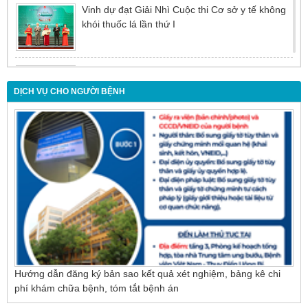
Vinh dự đạt Giải Nhì Cuộc thi Cơ sở y tế không
khói thuốc lá lần thứ I
Đừng để tuổi tác là rào cản khiến việc điều trị bị
chậm trễ
DỊCH VỤ CHO NGƯỜI BỆNH
Nội soi mật tụy ngược dòng – Giải pháp tối ưu
cho người bệnh sỏi ống mật chủ
Hướng dẫn đăng ký bản sao kết quả xét nghiệm, bảng kê chi
phí khám chữa bệnh, tóm tắt bệnh án