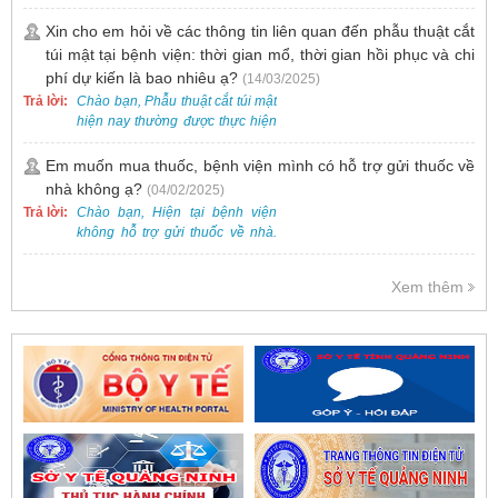
khai dịch vụ tiêm vắc-xin cho trẻ
cung.
dưới 2 tuổi.
Xin cho em hỏi về các thông tin liên quan đến phẫu thuật cắt
túi mật tại bệnh viện: thời gian mổ, thời gian hồi phục và chi
phí dự kiến là bao nhiêu ạ?
(14/03/2025)
Trả lời:
Chào bạn, Phẫu thuật cắt túi mật
hiện nay thường được thực hiện
bằng phương pháp nội soi, đây
là một kỹ thuật ít xâm lấn, an toàn
Em muốn mua thuốc, bệnh viện mình có hỗ trợ gửi thuốc về
và phổ biến.
nhà không ạ?
(04/02/2025)
Trả lời:
Chào bạn, Hiện tại bệnh viện
không hỗ trợ gửi thuốc về nhà.
Việc cấp phát thuốc tại bệnh viện
được thực hiện theo đơn thuốc
Xem thêm
của bác sĩ sau khi thăm khám
trực tiếp.