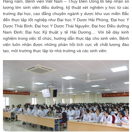
Hàng năm, Bệnh viện Việt Nam – Thụy Điển Uông Bí tiếp nhận số
lượng lớn sinh viên điều dưỡng, kỹ thuật xét nghiệm y học từ các
trường đại học, cao đẳng chuyên ngành y dược khu vực miền Bắc
đến thực tập tốt nghiệp như Đại học Y Dược Hải Phòng; Đại học Y
Dược Thái Bình; Đại học Y Dược Thái Nguyên; Đại học Điều dưỡng
Nam Định; Đại học Kỹ thuật y tế Hải Dương.... Với bề dày kinh
nghiệm trong việc tổ chức, hướng dẫn thực tập cho sinh viên, Bệnh
viện luôn nhận được những phản hồi tích cực về chất lượng đào
tạo, môi trường thực tập từ nhà trường và các sinh viên.