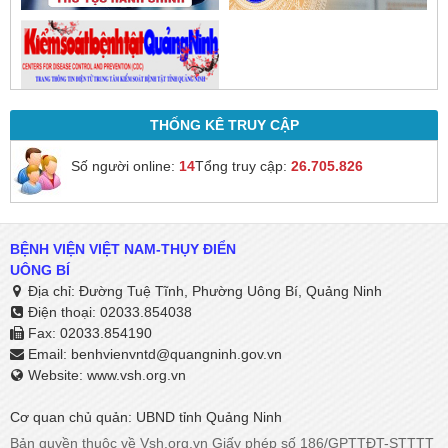
THỐNG KÊ TRUY CẬP
Số người online:
14
Tổng truy cập:
26.705.826
BỆNH VIỆN VIỆT NAM-THỤY ĐIỂN
UÔNG BÍ
Địa chỉ: Đường Tuệ Tĩnh, Phường Uông Bí, Quảng Ninh
Điện thoại: 02033.854038
Fax: 02033.854190
Email:
benhvienvntd@quangninh.gov.vn​​​​​​​
Website: www.vsh.org.vn
Cơ quan chủ quản: UBND tỉnh Quảng Ninh
Bản quyền thuộc về Vsh.org.vn Giấy phép số 186/GPTTĐT-STTTT