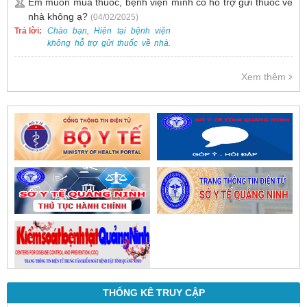
Em muốn mua thuốc, bệnh viện mình có hỗ trợ gửi thuốc về
và phổ biến.
nhà không ạ?
(04/02/2025)
Trả lời:
Chào bạn, Hiện tại bệnh viện
không hỗ trợ gửi thuốc về nhà.
Việc cấp phát thuốc tại bệnh viện
được thực hiện theo đơn thuốc
Xem thêm
của bác sĩ sau khi thăm khám
trực tiếp.
THỐNG KÊ TRUY CẬP