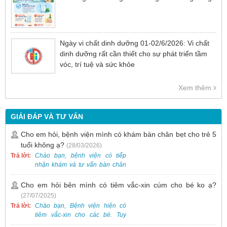
Ngày vi chất dinh dưỡng 01-02/6/2026: Vi chất
dinh dưỡng rất cần thiết cho sự phát triển tầm
vóc, trí tuệ và sức khỏe
Xem thêm
GIẢI ĐÁP VÀ TƯ VẤN
Cho em hỏi, bệnh viện mình có khám bàn chân bẹt cho trẻ 5
tuổi không ạ?
(28/03/2026)
Trả lời:
Chào bạn, bệnh viện có tiếp
nhận khám và tư vấn bàn chân
bẹt cho trẻ em, bao gồm cả trẻ 5
tuổi. Bạn có thể đưa bé đến
Cho em hỏi bên mình có tiêm vắc-xin cúm cho bé ko ạ?
Khoa Khám bệnh của bệnh viện
(27/07/2025)
để được bác sĩ chuyên khoa
Trả lời:
Chào bạn, Bệnh viện hiện có
thăm khám. Ngoài ra, để thuận
tiêm vắc-xin cho các bé. Tuy
tiện hơn, bạn có thể đặt lịch
nhiên, các loại vắc-xin thường về