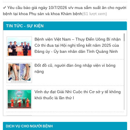
Yêu cầu báo giá ngày 10/7/2026 v/v mua sắm suất ăn cho người
bệnh tại khoa Phụ sản và khoa Khám bệnh
(61 lượt xem)
TIN TỨC - SỰ KIỆN
Bệnh viện Việt Nam – Thụy Điển Uông Bí nhận
Cờ thi đua tại Hội nghị tổng kết năm 2025 của
Đảng ủy - Ủy ban nhân dân Tỉnh Quảng Ninh
Đốt đồ cũ, người đàn ông nhập viện vì bỏng
nặng
Vinh dự đạt Giải Nhì Cuộc thi Cơ sở y tế không
khói thuốc lá lần thứ I
Đừng để tuổi tác là rào cản khiến việc điều trị bị
chậm trễ
DỊCH VỤ CHO NGƯỜI BỆNH