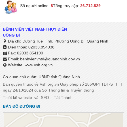
Số người online:
8
Tổng truy cập:
26.712.829
BỆNH VIỆN VIỆT NAM-THỤY ĐIỂN
UÔNG BÍ
Địa chỉ: Đường Tuệ Tĩnh, Phường Uông Bí, Quảng Ninh
Điện thoại: 02033.854038
Fax: 02033.854190
Email:
benhvienvntd@quangninh.gov.vn​​​​​​​
Website: www.vsh.org.vn
Cơ quan chủ quản: UBND tỉnh Quảng Ninh
Bản quyền thuộc về Vsh.org.vn Giấy phép số 186/GPTTĐT-STTTT
ngày 24/10/2024 của Sở Thông tin & Truyền thông
Thiết kế website
và
SEO
-
Tất Thành
BẢN ĐỒ ĐƯỜNG ĐI