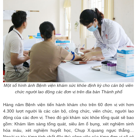
Một số hình ảnh Bệnh viện khám sức khỏe định kỳ cho cán bộ viên
chức người lao động các đơn vị trên địa bàn Thành phố
Hàng năm Bệnh viện tiến hành khám cho trên 60 đơn vị với hơn
4.300 lượt người là các cán bộ, công chức, viên chức, người lao
động của các đơn vị. Theo đó gói khám sức khỏe tổng quát sẽ bao
gồm: Khám lâm sàng tổng quát, siêu âm ổ bụng, xét nghiệm sinh
hóa máu, xét nghiệm huyết học, Chụp X.quang ngực thẳng…
Ngoài ra tùy từng tính chất đặc thù công việc của từng đơn vị sẽ có