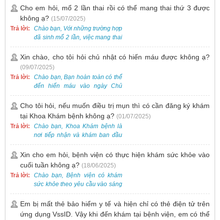
khám trước qua số điện thoại:
theo từng đợt, không phải lúc
Cho em hỏi, mổ 2 lần thai rồi có thể mang thai thứ 3 được
0988 270 115. Nếu cần hỗ trợ
nào cũng có sẵn.
không ạ?
(15/07/2025)
thêm, vui lòng liên hệ qua Zalo
hoặc Fanpage Bệnh viện Việt
Trả lời:
Chào bạn, Với những trường hợp
Nam - Thụy Điển Uông Bí.
đã sinh mổ 2 lần, việc mang thai
lần 3 vẫn có thể thực hiện được.
Tại Bệnh viện, chúng tôi đã tiếp
Xin chào, cho tôi hỏi chủ nhật có hiến máu được không ạ?
nhận và hỗ trợ nhiều thai phụ có
(09/07/2025)
nhu cầu tương tự.
Trả lời:
Chào bạn, Bạn hoàn toàn có thể
đến hiến máu vào ngày Chủ
Nhật.
Cho tôi hỏi, nếu muốn điều trị mụn thì có cần đăng ký khám
tại Khoa Khám bệnh không ạ?
(01/07/2025)
Trả lời:
Chào bạn, Khoa Khám bệnh là
nơi tiếp nhận và khám ban đầu
cho tất cả các trường hợp, bao
gồm cả điều trị mụn. Vì vậy, bạn
Xin cho em hỏi, bệnh viện có thực hiện khám sức khỏe vào
cần đăng ký khám tại Khoa
cuối tuần không ạ?
(18/06/2025)
Khám bệnh trước.
Trả lời:
Chào bạn, Bệnh viện có khám
sức khỏe theo yêu cầu vào sáng
thứ Bảy. Nếu bạn có nhu cầu, vui
lòng đặt lịch trước để được sắp
Em bị mất thẻ bảo hiểm y tế và hiện chỉ có thẻ điện tử trên
xếp thời gian phù hợp.
ứng dụng VssID. Vậy khi đến khám tại bệnh viện, em có thể