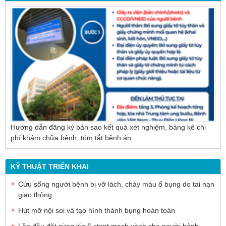
Nội soi mật tụy ngược dòng – Giải pháp tối ưu
cho người bệnh sỏi ống mật chủ
Hướng dẫn đăng ký bản sao kết quả xét nghiệm, bảng kê chi
phí khám chữa bệnh, tóm tắt bệnh án
KỸ THUẬT TRIỂN KHAI
Cứu sống người bệnh bị vỡ lách, chảy máu ổ bụng do tai nạn
giao thông
Hút mỡ nội soi và tạo hình thành bụng hoàn toàn