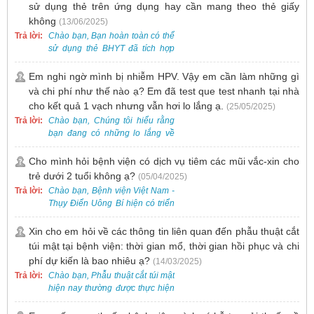
sử dụng thẻ trên ứng dụng hay cần mang theo thẻ giấy
không
(13/06/2025)
Trả lời:
Chào bạn, Bạn hoàn toàn có thể
sử dụng thẻ BHYT đã tích hợp
trên ứng dụng VssID khi đến
khám và không cần mang theo
Em nghi ngờ mình bị nhiễm HPV. Vậy em cần làm những gì
thẻ giấy.
và chi phí như thế nào ạ? Em đã test que test nhanh tại nhà
cho kết quả 1 vạch nhưng vẫn hơi lo lắng ạ.
(25/05/2025)
Trả lời:
Chào bạn, Chúng tôi hiểu rằng
bạn đang có những lo lắng về
nguy cơ nhiễm HPV. Tại Bệnh
viện Việt Nam - Thụy Điển Uông
Cho mình hỏi bệnh viện có dịch vụ tiêm các mũi vắc-xin cho
Bí, chúng tôi cung cấp các dịch
trẻ dưới 2 tuổi không ạ?
(05/04/2025)
vụ thăm khám và xét nghiệm
Trả lời:
Chào bạn, Bệnh viện Việt Nam -
chuyên sâu để phát hiện sớm
Thụy Điển Uông Bí hiện có triển
HPV và tầm soát ung thư cổ tử
khai dịch vụ tiêm vắc-xin cho trẻ
cung.
dưới 2 tuổi.
Xin cho em hỏi về các thông tin liên quan đến phẫu thuật cắt
túi mật tại bệnh viện: thời gian mổ, thời gian hồi phục và chi
phí dự kiến là bao nhiêu ạ?
(14/03/2025)
Trả lời:
Chào bạn, Phẫu thuật cắt túi mật
hiện nay thường được thực hiện
bằng phương pháp nội soi, đây
là một kỹ thuật ít xâm lấn, an toàn