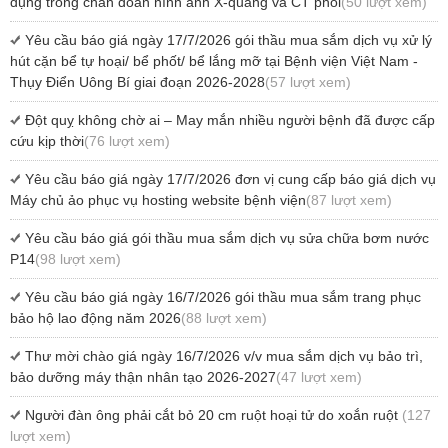
dụng trong chẩn đoán hình ảnh X-quang và CT phổi
(50 lượt xem)
Yêu cầu báo giá ngày 17/7/2026 gói thầu mua sắm dịch vụ xử lý
hút cặn bể tự hoại/ bể phốt/ bể lắng mỡ tại Bệnh viện Việt Nam -
Thụy Điển Uông Bí giai đoạn 2026-2028
(57 lượt xem)
Đột quỵ không chờ ai – May mắn nhiều người bệnh đã được cấp
cứu kịp thời
(76 lượt xem)
Yêu cầu báo giá ngày 17/7/2026 đơn vị cung cấp báo giá dịch vụ
Máy chủ ảo phục vụ hosting website bệnh viện
(87 lượt xem)
Yêu cầu báo giá gói thầu mua sắm dịch vụ sửa chữa bơm nước
P14
(98 lượt xem)
Yêu cầu báo giá ngày 16/7/2026 gói thầu mua sắm trang phục
bảo hộ lao động năm 2026
(88 lượt xem)
Thư mời chào giá ngày 16/7/2026 v/v mua sắm dịch vụ bảo trì,
bảo dưỡng máy thận nhân tạo 2026-2027
(47 lượt xem)
Người đàn ông phải cắt bỏ 20 cm ruột hoại tử do xoắn ruột
(127
lượt xem)