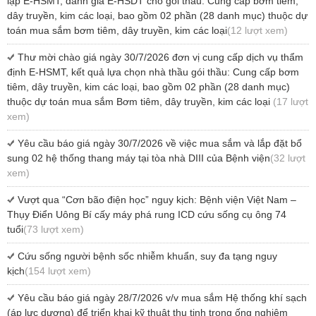
lập E-HSMT, đánh giá E-HSDT cho gói thầu: Cung cấp bơm tiêm,
dây truyền, kim các loại, bao gồm 02 phần (28 danh mục) thuộc dự
toán mua sắm bơm tiêm, dây truyền, kim các loại
(12 lượt xem)
Thư mời chào giá ngày 30/7/2026 đơn vị cung cấp dịch vụ thẩm
định E-HSMT, kết quả lựa chọn nhà thầu gói thầu: Cung cấp bơm
tiêm, dây truyền, kim các loại, bao gồm 02 phần (28 danh mục)
thuộc dự toán mua sắm Bơm tiêm, dây truyền, kim các loại
(17 lượt
xem)
Yêu cầu báo giá ngày 30/7/2026 về việc mua sắm và lắp đặt bổ
sung 02 hệ thống thang máy tại tòa nhà DIII của Bệnh viện
(32 lượt
xem)
Vượt qua “Cơn bão điện học” nguy kịch: Bệnh viện Việt Nam –
Thụy Điển Uông Bí cấy máy phá rung ICD cứu sống cụ ông 74
tuổi
(73 lượt xem)
Cứu sống người bệnh sốc nhiễm khuẩn, suy đa tạng nguy
kịch
(154 lượt xem)
Yêu cầu báo giá ngày 28/7/2026 v/v mua sắm Hệ thống khí sạch
(áp lực dương) để triển khai kỹ thuật thụ tinh trong ống nghiệm