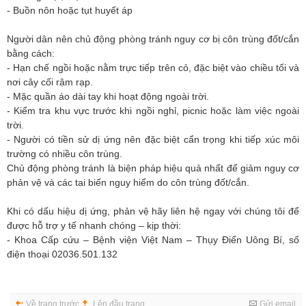
- Buồn nôn hoặc tụt huyết áp
Người dân nên chủ động phòng tránh nguy cơ bị côn trùng đốt/cắn
bằng cách:
- Hạn chế ngồi hoặc nằm trực tiếp trên cỏ, đặc biệt vào chiều tối và
nơi cây cối rậm rạp.
- Mặc quần áo dài tay khi hoạt động ngoài trời.
- Kiểm tra khu vực trước khi ngồi nghỉ, picnic hoặc làm việc ngoài
trời.
- Người có tiền sử dị ứng nên đặc biệt cẩn trọng khi tiếp xúc môi
trường có nhiều côn trùng.
Chủ động phòng tránh là biện pháp hiệu quả nhất để giảm nguy cơ
phản vệ và các tai biến nguy hiểm do côn trùng đốt/cắn.
Khi có dấu hiệu dị ứng, phản vệ hãy liên hệ ngay với chúng tôi để
được hỗ trợ y tế nhanh chóng – kịp thời:
- Khoa Cấp cứu – Bệnh viện Việt Nam – Thụy Điển Uông Bí, số
điện thoại 02036.501.132
Về trang trước
Lên đầu trang
Gửi email