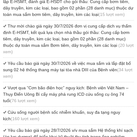
lập E-HSMT, đánh giá E-HSDT cho gói thầu: Cung cấp bơm tiêm,
dây truyền, kim các loại, bao gồm 02 phần (28 danh mục) thuộc dự
toán mua sắm bơm tiêm, dây truyền, kim các loại
(15 lượt xem)
Thư mời chào giá ngày 30/7/2026 đơn vị cung cấp dịch vụ thẩm
định E-HSMT, kết quả lựa chọn nhà thầu gói thầu: Cung cấp bơm
tiêm, dây truyền, kim các loại, bao gồm 02 phần (28 danh mục)
thuộc dự toán mua sắm Bơm tiêm, dây truyền, kim các loại
(20 lượt
xem)
Yêu cầu báo giá ngày 30/7/2026 về việc mua sắm và lắp đặt bổ
sung 02 hệ thống thang máy tại tòa nhà DIII của Bệnh viện
(34 lượt
xem)
Vượt qua “Cơn bão điện học” nguy kịch: Bệnh viện Việt Nam –
Thụy Điển Uông Bí cấy máy phá rung ICD cứu sống cụ ông 74
tuổi
(76 lượt xem)
Cứu sống người bệnh sốc nhiễm khuẩn, suy đa tạng nguy
kịch
(160 lượt xem)
Yêu cầu báo giá ngày 28/7/2026 v/v mua sắm Hệ thống khí sạch
(áp lực dương) để triển khai kỹ thuật thụ tinh trong ống nghiệm