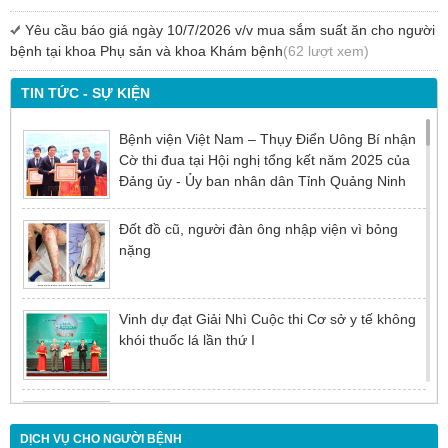
Yêu cầu báo giá ngày 10/7/2026 v/v mua sắm suất ăn cho người
bệnh tại khoa Phụ sản và khoa Khám bệnh
(62 lượt xem)
TIN TỨC - SỰ KIỆN
Bệnh viện Việt Nam – Thụy Điển Uông Bí nhận
Cờ thi đua tại Hội nghị tổng kết năm 2025 của
Đảng ủy - Ủy ban nhân dân Tỉnh Quảng Ninh
Đốt đồ cũ, người đàn ông nhập viện vì bỏng
nặng
Vinh dự đạt Giải Nhì Cuộc thi Cơ sở y tế không
khói thuốc lá lần thứ I
Đừng để tuổi tác là rào cản khiến việc điều trị bị
chậm trễ
DỊCH VỤ CHO NGƯỜI BỆNH