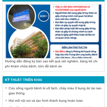
Nội soi mật tụy ngược dòng – Giải pháp tối ưu
cho người bệnh sỏi ống mật chủ
Hướng dẫn đăng ký bản sao kết quả xét nghiệm, bảng kê chi
phí khám chữa bệnh, tóm tắt bệnh án
KỸ THUẬT TRIỂN KHAI
Cứu sống người bệnh bị vỡ lách, chảy máu ổ bụng do tai nạn
giao thông
Hút mỡ nội soi và tạo hình thành bụng hoàn toàn