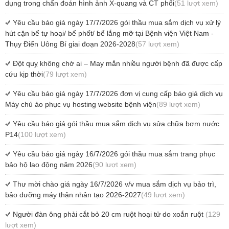
dụng trong chẩn đoán hình ảnh X-quang và CT phổi
(51 lượt xem)
Yêu cầu báo giá ngày 17/7/2026 gói thầu mua sắm dịch vụ xử lý
hút cặn bể tự hoại/ bể phốt/ bể lắng mỡ tại Bệnh viện Việt Nam -
Thụy Điển Uông Bí giai đoạn 2026-2028
(57 lượt xem)
Đột quỵ không chờ ai – May mắn nhiều người bệnh đã được cấp
cứu kịp thời
(79 lượt xem)
Yêu cầu báo giá ngày 17/7/2026 đơn vị cung cấp báo giá dịch vụ
Máy chủ ảo phục vụ hosting website bệnh viện
(89 lượt xem)
Yêu cầu báo giá gói thầu mua sắm dịch vụ sửa chữa bơm nước
P14
(100 lượt xem)
Yêu cầu báo giá ngày 16/7/2026 gói thầu mua sắm trang phục
bảo hộ lao động năm 2026
(90 lượt xem)
Thư mời chào giá ngày 16/7/2026 v/v mua sắm dịch vụ bảo trì,
bảo dưỡng máy thận nhân tạo 2026-2027
(49 lượt xem)
Người đàn ông phải cắt bỏ 20 cm ruột hoại tử do xoắn ruột
(129
lượt xem)