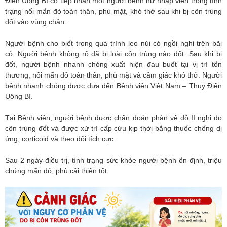
Điển Uông Bí có tiếp nhận một người bệnh nữ nhập viện trong tình
trạng nổi mẩn đỏ toàn thân, phù mặt, khó thở sau khi bị côn trùng
đốt vào vùng chân.
Người bệnh cho biết trong quá trình leo núi có ngồi nghỉ trên bãi
cỏ. Người bệnh không rõ đã bị loài côn trùng nào đốt. Sau khi bị
đốt, người bệnh nhanh chóng xuất hiện đau buốt tại vị trí tổn
thương, nổi mẩn đỏ toàn thân, phù mặt và cảm giác khó thở. Người
bệnh nhanh chóng được đưa đến Bệnh viện Việt Nam – Thụy Điển
Uông Bí.
Tại Bệnh viện, người bệnh được chẩn đoán phản vệ độ II nghi do
côn trùng đốt và được xử trí cấp cứu kịp thời bằng thuốc chống dị
ứng, corticoid và theo dõi tích cực.
Sau 2 ngày điều trị, tình trạng sức khỏe người bệnh ổn định, triệu
chứng mẩn đỏ, phù cải thiện tốt.