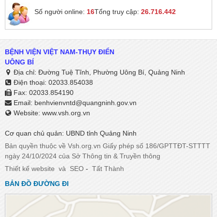
Số người online:
16
Tổng truy cập:
26.716.442
BỆNH VIỆN VIỆT NAM-THỤY ĐIỂN
UÔNG BÍ
Địa chỉ: Đường Tuệ Tĩnh, Phường Uông Bí, Quảng Ninh
Điện thoại: 02033.854038
Fax: 02033.854190
Email:
benhvienvntd@quangninh.gov.vn​​​​​​​
Website: www.vsh.org.vn
Cơ quan chủ quản: UBND tỉnh Quảng Ninh
Bản quyền thuộc về Vsh.org.vn Giấy phép số 186/GPTTĐT-STTTT
ngày 24/10/2024 của Sở Thông tin & Truyền thông
Thiết kế website
và
SEO
-
Tất Thành
BẢN ĐỒ ĐƯỜNG ĐI