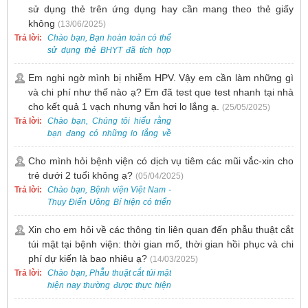
sử dụng thẻ trên ứng dụng hay cần mang theo thẻ giấy
không
(13/06/2025)
Trả lời:
Chào bạn, Bạn hoàn toàn có thể
sử dụng thẻ BHYT đã tích hợp
trên ứng dụng VssID khi đến
khám và không cần mang theo
Em nghi ngờ mình bị nhiễm HPV. Vậy em cần làm những gì
thẻ giấy.
và chi phí như thế nào ạ? Em đã test que test nhanh tại nhà
cho kết quả 1 vạch nhưng vẫn hơi lo lắng ạ.
(25/05/2025)
Trả lời:
Chào bạn, Chúng tôi hiểu rằng
bạn đang có những lo lắng về
nguy cơ nhiễm HPV. Tại Bệnh
viện Việt Nam - Thụy Điển Uông
Cho mình hỏi bệnh viện có dịch vụ tiêm các mũi vắc-xin cho
Bí, chúng tôi cung cấp các dịch
trẻ dưới 2 tuổi không ạ?
(05/04/2025)
vụ thăm khám và xét nghiệm
Trả lời:
Chào bạn, Bệnh viện Việt Nam -
chuyên sâu để phát hiện sớm
Thụy Điển Uông Bí hiện có triển
HPV và tầm soát ung thư cổ tử
khai dịch vụ tiêm vắc-xin cho trẻ
cung.
dưới 2 tuổi.
Xin cho em hỏi về các thông tin liên quan đến phẫu thuật cắt
túi mật tại bệnh viện: thời gian mổ, thời gian hồi phục và chi
phí dự kiến là bao nhiêu ạ?
(14/03/2025)
Trả lời:
Chào bạn, Phẫu thuật cắt túi mật
hiện nay thường được thực hiện
bằng phương pháp nội soi, đây