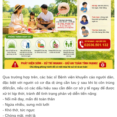
Qua trường hợp trên, các bác sĩ Bệnh viện khuyến cáo người dân,
đặc biệt với người có cơ địa dị ứng cần lưu ý sau khi bị côn trùng
đốt/cắn, nếu có các dấu hiệu sau cần đến cơ sở y tế ngay để được
xử trí kịp thời, tránh để tình trạng phản vệ diễn tiến nặng:
- Nổi mề đay, mẩn đỏ toàn thân
- Ngứa nhiều, sưng môi lưỡi
- Khó thở, tức ngực
- Chóng mặt, mệt lả