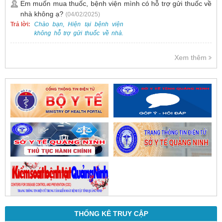
là một kỹ thuật ít xâm lấn, an toàn
Em muốn mua thuốc, bệnh viện mình có hỗ trợ gửi thuốc về
và phổ biến.
nhà không ạ?
(04/02/2025)
Trả lời:
Chào bạn, Hiện tại bệnh viện
không hỗ trợ gửi thuốc về nhà.
Việc cấp phát thuốc tại bệnh viện
được thực hiện theo đơn thuốc
Xem thêm
của bác sĩ sau khi thăm khám
trực tiếp.
THỐNG KÊ TRUY CẬP