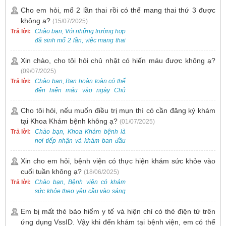
khám trước qua số điện thoại:
theo từng đợt, không phải lúc
Cho em hỏi, mổ 2 lần thai rồi có thể mang thai thứ 3 được
0988 270 115. Nếu cần hỗ trợ
nào cũng có sẵn.
không ạ?
(15/07/2025)
thêm, vui lòng liên hệ qua Zalo
hoặc Fanpage Bệnh viện Việt
Trả lời:
Chào bạn, Với những trường hợp
Nam - Thụy Điển Uông Bí.
đã sinh mổ 2 lần, việc mang thai
lần 3 vẫn có thể thực hiện được.
Tại Bệnh viện, chúng tôi đã tiếp
Xin chào, cho tôi hỏi chủ nhật có hiến máu được không ạ?
nhận và hỗ trợ nhiều thai phụ có
(09/07/2025)
nhu cầu tương tự.
Trả lời:
Chào bạn, Bạn hoàn toàn có thể
đến hiến máu vào ngày Chủ
Nhật.
Cho tôi hỏi, nếu muốn điều trị mụn thì có cần đăng ký khám
tại Khoa Khám bệnh không ạ?
(01/07/2025)
Trả lời:
Chào bạn, Khoa Khám bệnh là
nơi tiếp nhận và khám ban đầu
cho tất cả các trường hợp, bao
gồm cả điều trị mụn. Vì vậy, bạn
Xin cho em hỏi, bệnh viện có thực hiện khám sức khỏe vào
cần đăng ký khám tại Khoa
cuối tuần không ạ?
(18/06/2025)
Khám bệnh trước.
Trả lời:
Chào bạn, Bệnh viện có khám
sức khỏe theo yêu cầu vào sáng
thứ Bảy. Nếu bạn có nhu cầu, vui
lòng đặt lịch trước để được sắp
Em bị mất thẻ bảo hiểm y tế và hiện chỉ có thẻ điện tử trên
xếp thời gian phù hợp.
ứng dụng VssID. Vậy khi đến khám tại bệnh viện, em có thể