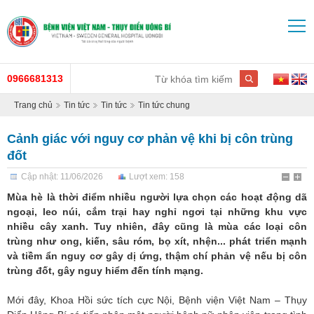
0966681313
Trang chủ
Tin tức
Tin tức
Tin tức chung
Cảnh giác với nguy cơ phản vệ khi bị côn trùng
đốt
Cập nhật: 11/06/2026
Lượt xem: 158
Mùa hè là thời điểm nhiều người lựa chọn các hoạt động dã
ngoại, leo núi, cắm trại hay nghỉ ngơi tại những khu vực
nhiều cây xanh. Tuy nhiên, đây cũng là mùa các loại côn
trùng như ong, kiến, sâu róm, bọ xít, nhện... phát triển mạnh
và tiềm ẩn nguy cơ gây dị ứng, thậm chí phản vệ nếu bị côn
trùng đốt, gây nguy hiểm đến tính mạng.
Mới đây, Khoa Hồi sức tích cực Nội, Bệnh viện Việt Nam – Thụy