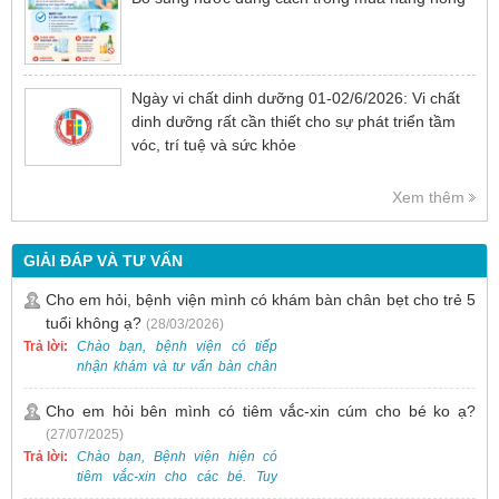
Ngày vi chất dinh dưỡng 01-02/6/2026: Vi chất
dinh dưỡng rất cần thiết cho sự phát triển tầm
vóc, trí tuệ và sức khỏe
Xem thêm
GIẢI ĐÁP VÀ TƯ VẤN
Cho em hỏi, bệnh viện mình có khám bàn chân bẹt cho trẻ 5
tuổi không ạ?
(28/03/2026)
Trả lời:
Chào bạn, bệnh viện có tiếp
nhận khám và tư vấn bàn chân
bẹt cho trẻ em, bao gồm cả trẻ 5
tuổi. Bạn có thể đưa bé đến
Cho em hỏi bên mình có tiêm vắc-xin cúm cho bé ko ạ?
Khoa Khám bệnh của bệnh viện
(27/07/2025)
để được bác sĩ chuyên khoa
Trả lời:
Chào bạn, Bệnh viện hiện có
thăm khám. Ngoài ra, để thuận
tiêm vắc-xin cho các bé. Tuy
tiện hơn, bạn có thể đặt lịch
nhiên, các loại vắc-xin thường về