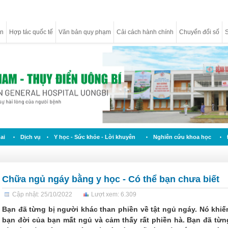
ân
Hợp tác quốc tế
Văn bản quy phạm
Cải cách hành chính
Chuyển đổi số
S
ai
Dịch vụ
Y học - Sức khỏe - Lời khuyên
Nghiên cứu khoa học
Chữa ngủ ngáy bằng y học - Có thể bạn chưa biết
Cập nhật: 25/10/2022
Lượt xem: 6.309
Bạn đã từng bị người khác than phiền về tật ngủ ngáy. Nó khiế
bạn đời của bạn mất ngủ và cảm thấy rất phiền hà. Bạn đã từn