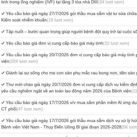
tinh trong ống nghiệm (IVF) tại tầng 3 tòa nhà DIII
(34 lượt xem)
Yêu cầu báo giá ngày 27/7/2026 gói thầu mua sắm vật tư sửa ch
Kiểm soát nhiễm khuẩn
(18 lượt xem)
Tập nuốt – bước quan trọng giúp người bệnh đột quỵ trở lại cuộc 
Yêu cầu báo giá đơn vị cung cấp báo giá máy tính
(32 lượt xem)
Yêu cầu báo giá ngày 20/7/2026 đơn vị cung cấp báo giá máy tính
viện
(204 lượt xem)
Giành lại sự sống cho mẹ con sản phụ mắc rau bong non, tiền sản 
Thư mời chào giá ngày 20/7/2026 đơn vị cung cấp dịch vụ kiểm định k
yêu cầu nghiêm ngặt về an toàn lao động năm 2026 của Bệnh viện
(1
Yêu cầu báo giá ngày 17/7/2026 v/v mua sắm phần mềm AI ứng dụ
CT phổi
(47 lượt xem)
Yêu cầu báo giá ngày 17/7/2026 gói thầu mua sắm dịch vụ xử lý hút 
Bệnh viện Việt Nam - Thụy Điển Uông Bí giai đoạn 2026-2028
(56 lượ