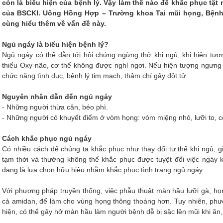
còn là biểu hiện của bệnh lý. Vậy làm thế nào để khắc phục tậ
của BSCKI. Uông Hồng Hợp – Trường khoa Tai mũi họng, Bệnh 
cùng hiểu thêm về vấn đề này.
Ngủ ngáy là biểu hiện bệnh lý?
Ngủ ngáy có thể dẫn tới hội chứng ngừng thở khi ngủ, khi hiện tượn
thiếu Oxy não, cơ thể không được nghỉ ngơi. Nếu hiện tượng ngưng 
chức năng tình dục, bệnh lý tim mạch, thậm chí gây đột tử.
Nguyên nhân dẫn đến ngủ ngáy
- Những người thừa cân, béo phì.
- Những người có khuyết điểm ở vòm họng: vòm miệng nhỏ, lưỡi to, c
Cách khắc phục ngủ ngáy
Có nhiều cách để chúng ta khắc phục như thay đổi tư thế khi ngủ,
tạm thời và thường không thể khắc phục được tuyệt đối việc ngáy k
đang là lựa chọn hữu hiệu nhằm khắc phục tình trạng ngủ ngáy.
Với phương pháp truyền thống, việc phẫu thuật màn hầu lưỡi gà, họ
cả amidan, để làm cho vùng họng thông thoáng hơn. Tuy nhiên, phư
hiện, có thể gây hở màn hầu làm người bệnh dễ bị sặc lên mũi khi ăn, 