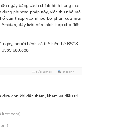
n chữa ngáy bằng cách chỉnh hình họng màn
áp dụng phương pháp này, việc thu nhỏ mô
hể can thiệp vào nhiều bộ phận của mũi
 Amidan, đáy lưỡi nên thích hợp cho điều
ủ ngáy, người bệnh có thể hiện hệ BSCKI.
: 0989.680.888
Gửi email
In trang
đưa đón khi đến thăm, khám và điều trị
8 lượt xem)
 xem)