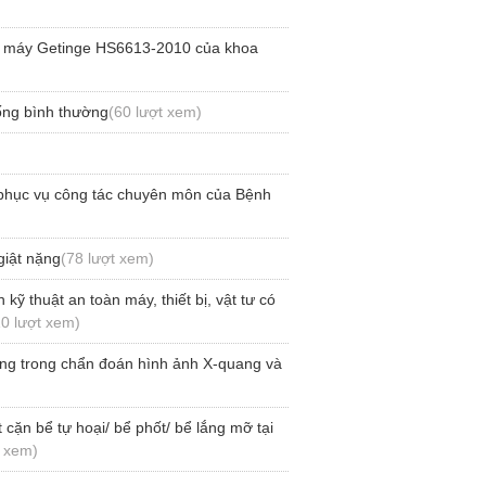
ữa máy Getinge HS6613-2010 của khoa
sống bình thường
(60 lượt xem)
 phục vụ công tác chuyên môn của Bệnh
giật nặng
(78 lượt xem)
ỹ thuật an toàn máy, thiết bị, vật tư có
10 lượt xem)
ng trong chẩn đoán hình ảnh X-quang và
cặn bể tự hoại/ bể phốt/ bể lắng mỡ tại
t xem)