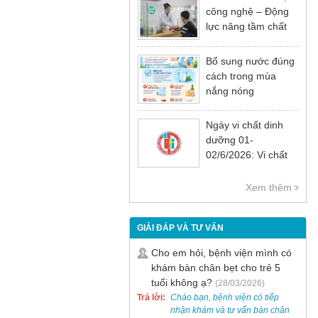
công nghệ – Động
lực nâng tầm chất
lượng khám chữa
bệnh
Bổ sung nước đúng
cách trong mùa
nắng nóng
Ngày vi chất dinh
dưỡng 01-
02/6/2026: Vi chất
dinh dưỡng rất cần
thiết cho sự phát
Xem thêm
triển tầm vóc, trí tuệ
và sức khỏe
GIẢI ĐÁP VÀ TƯ VẤN
Cho em hỏi, bệnh viện mình có
khám bàn chân bẹt cho trẻ 5
tuổi không ạ?
(28/03/2026)
Trả lời:
Chào bạn, bệnh viện có tiếp
nhận khám và tư vấn bàn chân