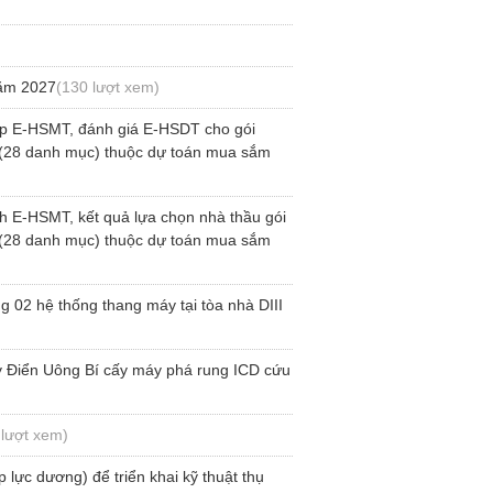
năm 2027
(130 lượt xem)
lập E-HSMT, đánh giá E-HSDT cho gói
n (28 danh mục) thuộc dự toán mua sắm
h E-HSMT, kết quả lựa chọn nhà thầu gói
n (28 danh mục) thuộc dự toán mua sắm
 02 hệ thống thang máy tại tòa nhà DIII
y Điển Uông Bí cấy máy phá rung ICD cứu
 lượt xem)
lực dương) để triển khai kỹ thuật thụ