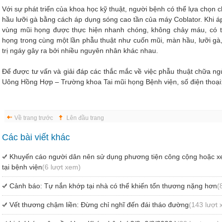
Với sự phát triển của khoa học kỹ thuật, người bệnh có thể lựa chọ
hầu lưỡi gà bằng cách áp dụng sóng cao tần của máy Coblator. Khi 
vùng mũi họng được thực hiện nhanh chóng, không chảy máu, có t
họng trong cùng một lần phẫu thuật như cuốn mũi, màn hầu, lưỡi gà,
trị ngáy gây ra bởi nhiều nguyên nhân khác nhau.
Để được tư vấn và giải đáp các thắc mắc về việc phẫu thuật chữa ng
Uông Hồng Hợp – Trường khoa Tai mũi họng Bệnh viện, số điện thoại
Về trang trước
Lên đầu trang
Các bài viết khác
Khuyến cáo người dân nên sử dụng phương tiện công cộng hoặc xe 
tại bệnh viện
(6 lượt xem)
Cảnh báo: Tự nắn khớp tại nhà có thể khiến tổn thương nặng hơn
(
Vết thương chậm liền: Đừng chỉ nghĩ đến đái tháo đường
(143 lượt