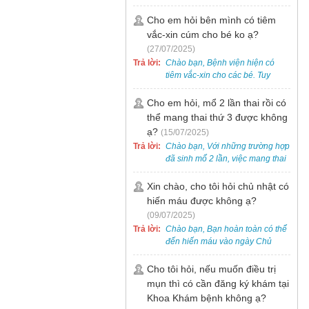
bẹt cho trẻ em, bao gồm cả trẻ 5
tuổi. Bạn có thể đưa bé đến
Cho em hỏi bên mình có tiêm
Khoa Khám bệnh của bệnh viện
vắc-xin cúm cho bé ko ạ?
để được bác sĩ chuyên khoa
(27/07/2025)
thăm khám. Ngoài ra, để thuận
Trả lời:
Chào bạn, Bệnh viện hiện có
tiện hơn, bạn có thể đặt lịch
tiêm vắc-xin cho các bé. Tuy
khám trước qua số điện thoại:
nhiên, các loại vắc-xin thường về
0988 270 115. Nếu cần hỗ trợ
theo từng đợt, không phải lúc
Cho em hỏi, mổ 2 lần thai rồi có
thêm, vui lòng liên hệ qua Zalo
nào cũng có sẵn.
thể mang thai thứ 3 được không
hoặc Fanpage Bệnh viện Việt
Nam - Thụy Điển Uông Bí.
ạ?
(15/07/2025)
Trả lời:
Chào bạn, Với những trường hợp
đã sinh mổ 2 lần, việc mang thai
lần 3 vẫn có thể thực hiện được.
Tại Bệnh viện, chúng tôi đã tiếp
Xin chào, cho tôi hỏi chủ nhật có
nhận và hỗ trợ nhiều thai phụ có
hiến máu được không ạ?
nhu cầu tương tự.
(09/07/2025)
Trả lời:
Chào bạn, Bạn hoàn toàn có thể
đến hiến máu vào ngày Chủ
Nhật.
Cho tôi hỏi, nếu muốn điều trị
mụn thì có cần đăng ký khám tại
Khoa Khám bệnh không ạ?