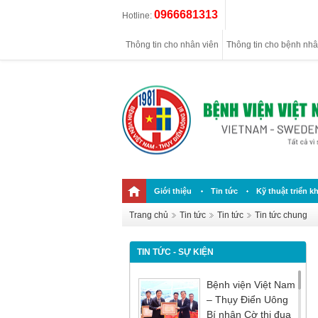
0966681313
Hotline:
Thông tin cho nhân viên
Thông tin cho bệnh nh
Giới thiệu
Tin tức
Kỹ thuật triển kh
Trang chủ
Tin tức
Tin tức
Tin tức chung
TIN TỨC - SỰ KIỆN
Bệnh viện Việt Nam
– Thụy Điển Uông
Bí nhận Cờ thi đua