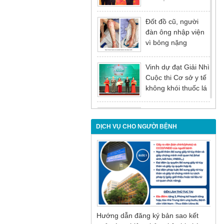
tại Hội nghị tổng kết
năm 2025 của
Đốt đồ cũ, người
Đảng ủy - Ủy ban
đàn ông nhập viện
nhân dân Tỉnh
vì bỏng nặng
Quảng Ninh
Vinh dự đạt Giải Nhì
Cuộc thi Cơ sở y tế
không khói thuốc lá
lần thứ I
Đừng để tuổi tác là
rào cản khiến việc
DỊCH VỤ CHO NGƯỜI BỆNH
điều trị bị chậm trễ
Nội soi mật tụy
ngược dòng – Giải
pháp tối ưu cho
người bệnh sỏi ống
mật chủ
Hướng dẫn đăng ký bản sao kết