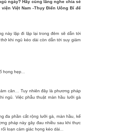
t ngủ ngáy? Hãy cùng lắng nghe chia sẻ
viện Việt Nam -Thụy Điển Uông Bí để
g này lặp đi lặp lại trong đêm sẽ dẫn tới
thở khi ngủ kéo dài còn dẫn tới suy giảm
ổ họng hẹp...
 giảm cân… Tuy nhiên đây là phương pháp
hi ngủ. Việc phẫu thuật màn hầu lưỡi gà
ng đa phần cắt rộng lưỡi gà, màn hầu, kể
ơng pháp này gây đau nhiều sau khi thực
rối loạn cảm giác họng kéo dài...