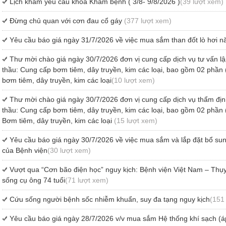
Lịch khám yêu cầu khoa Khám bệnh ( 3/8- 9/8/2026 )
(39 lượt xem)
Đừng chủ quan với cơn đau cổ gáy
(377 lượt xem)
Yêu cầu báo giá ngày 31/7/2026 về việc mua sắm than đốt lò hơi 
Thư mời chào giá ngày 30/7/2026 đơn vị cung cấp dịch vụ tư vấn 
thầu: Cung cấp bơm tiêm, dây truyền, kim các loại, bao gồm 02 phầ
bơm tiêm, dây truyền, kim các loại
(10 lượt xem)
Thư mời chào giá ngày 30/7/2026 đơn vị cung cấp dịch vụ thẩm địn
thầu: Cung cấp bơm tiêm, dây truyền, kim các loại, bao gồm 02 phầ
Bơm tiêm, dây truyền, kim các loại
(15 lượt xem)
Yêu cầu báo giá ngày 30/7/2026 về việc mua sắm và lắp đặt bổ sung
của Bệnh viện
(30 lượt xem)
Vượt qua “Cơn bão điện học” nguy kịch: Bệnh viện Việt Nam – Thụ
sống cụ ông 74 tuổi
(71 lượt xem)
Cứu sống người bệnh sốc nhiễm khuẩn, suy đa tạng nguy kịch
(151
Yêu cầu báo giá ngày 28/7/2026 v/v mua sắm Hệ thống khí sạch (áp 