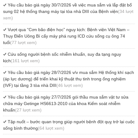
Yêu cầu báo giá ngày 30/7/2026 về việc mua sắm và lắp đặt bổ
sung 02 hệ thống thang máy tại tòa nhà DIII của Bệnh viện
(34 lượt
xem)
Vượt qua “Cơn bão điện học” nguy kịch: Bệnh viện Việt Nam –
Thụy Điển Uông Bí cấy máy phá rung ICD cứu sống cụ ông 74
tuổi
(77 lượt xem)
Cứu sống người bệnh sốc nhiễm khuẩn, suy đa tạng nguy
kịch
(161 lượt xem)
Yêu cầu báo giá ngày 28/7/2026 v/v mua sắm Hệ thống khí sạch
(áp lực dương) để triển khai kỹ thuật thụ tinh trong ống nghiệm
(IVF) tại tầng 3 tòa nhà DIII
(46 lượt xem)
Yêu cầu báo giá ngày 27/7/2026 gói thầu mua sắm vật tư sửa
chữa máy Getinge HS6613-2010 của khoa Kiểm soát nhiễm
khuẩn
(27 lượt xem)
Tập nuốt – bước quan trọng giúp người bệnh đột quỵ trở lại cuộc
sống bình thường
(64 lượt xem)