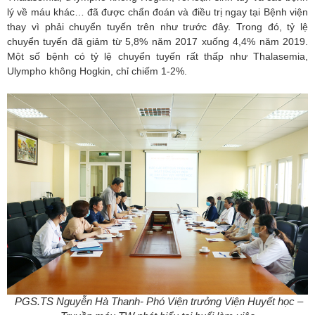
lý về máu khác… đã được chẩn đoán và điều trị ngay tại Bệnh viện
thay vì phải chuyển tuyến trên như trước đây. Trong đó, tỷ lệ
chuyển tuyến đã giảm từ 5,8% năm 2017 xuống 4,4% năm 2019.
Một số bệnh có tỷ lệ chuyển tuyến rất thấp như Thalasemia,
Ulympho không Hogkin, chỉ chiếm 1-2%.
PGS.TS Nguyễn Hà Thanh- Phó Viện trưởng Viện Huyết học –