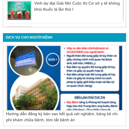
Vinh dự đạt Giải Nhì Cuộc thi Cơ sở y tế không
khói thuốc lá lần thứ I
Đừng để tuổi tác là rào cản khiến việc điều trị bị
chậm trễ
DỊCH VỤ CHO NGƯỜI BỆNH
Nội soi mật tụy ngược dòng – Giải pháp tối ưu
cho người bệnh sỏi ống mật chủ
Hướng dẫn đăng ký bản sao kết quả xét nghiệm, bảng kê chi
phí khám chữa bệnh, tóm tắt bệnh án