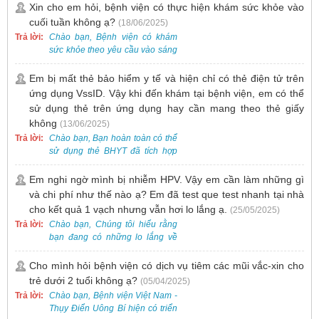
gồm cả điều trị mụn. Vì vậy, bạn
Xin cho em hỏi, bệnh viện có thực hiện khám sức khỏe vào
cần đăng ký khám tại Khoa
cuối tuần không ạ?
(18/06/2025)
Khám bệnh trước.
Trả lời:
Chào bạn, Bệnh viện có khám
sức khỏe theo yêu cầu vào sáng
thứ Bảy. Nếu bạn có nhu cầu, vui
lòng đặt lịch trước để được sắp
Em bị mất thẻ bảo hiểm y tế và hiện chỉ có thẻ điện tử trên
xếp thời gian phù hợp.
ứng dụng VssID. Vậy khi đến khám tại bệnh viện, em có thể
sử dụng thẻ trên ứng dụng hay cần mang theo thẻ giấy
không
(13/06/2025)
Trả lời:
Chào bạn, Bạn hoàn toàn có thể
sử dụng thẻ BHYT đã tích hợp
trên ứng dụng VssID khi đến
khám và không cần mang theo
Em nghi ngờ mình bị nhiễm HPV. Vậy em cần làm những gì
thẻ giấy.
và chi phí như thế nào ạ? Em đã test que test nhanh tại nhà
cho kết quả 1 vạch nhưng vẫn hơi lo lắng ạ.
(25/05/2025)
Trả lời:
Chào bạn, Chúng tôi hiểu rằng
bạn đang có những lo lắng về
nguy cơ nhiễm HPV. Tại Bệnh
viện Việt Nam - Thụy Điển Uông
Cho mình hỏi bệnh viện có dịch vụ tiêm các mũi vắc-xin cho
Bí, chúng tôi cung cấp các dịch
trẻ dưới 2 tuổi không ạ?
(05/04/2025)
vụ thăm khám và xét nghiệm
Trả lời:
Chào bạn, Bệnh viện Việt Nam -
chuyên sâu để phát hiện sớm
Thụy Điển Uông Bí hiện có triển
HPV và tầm soát ung thư cổ tử