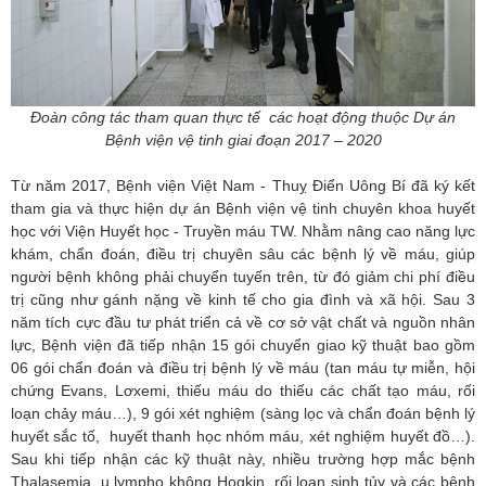
Đoàn công tác tham quan thực tế các hoạt động thuộc Dự án
Bệnh viện vệ tinh giai đoạn 2017 – 2020
Từ năm 2017, Bệnh viện Việt Nam - Thuỵ Điển Uông Bí đã ký kết
tham gia và thực hiện dự án Bệnh viện vệ tinh chuyên khoa huyết
học với Viện Huyết học - Truyền máu TW. Nhằm nâng cao năng lực
khám, chẩn đoán, điều trị chuyên sâu các bệnh lý về máu, giúp
người bệnh không phải chuyển tuyến trên, từ đó giảm chi phí điều
trị cũng như gánh nặng về kinh tế cho gia đình và xã hội. Sau 3
năm tích cực đầu tư phát triển cả về cơ sở vật chất và nguồn nhân
lực, Bệnh viện đã tiếp nhận 15 gói chuyển giao kỹ thuật bao gồm
06 gói chẩn đoán và điều trị bệnh lý về máu (tan máu tự miễn, hội
chứng Evans, Lơxemi, thiếu máu do thiếu các chất tạo máu, rối
loạn chảy máu…), 9 gói xét nghiệm (sàng lọc và chẩn đoán bệnh lý
huyết sắc tố, huyết thanh học nhóm máu, xét nghiệm huyết đồ…).
Sau khi tiếp nhận các kỹ thuật này, nhiều trường hợp mắc bệnh
Thalasemia, u lympho không Hogkin, rối loạn sinh tủy và các bệnh