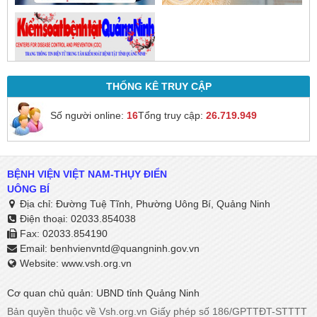
THỐNG KÊ TRUY CẬP
Số người online:
16
Tổng truy cập:
26.719.949
BỆNH VIỆN VIỆT NAM-THỤY ĐIỂN
UÔNG BÍ
Địa chỉ: Đường Tuệ Tĩnh, Phường Uông Bí, Quảng Ninh
Điện thoại: 02033.854038
Fax: 02033.854190
Email:
benhvienvntd@quangninh.gov.vn​​​​​​​
Website: www.vsh.org.vn
Cơ quan chủ quản: UBND tỉnh Quảng Ninh
Bản quyền thuộc về Vsh.org.vn Giấy phép số 186/GPTTĐT-STTTT