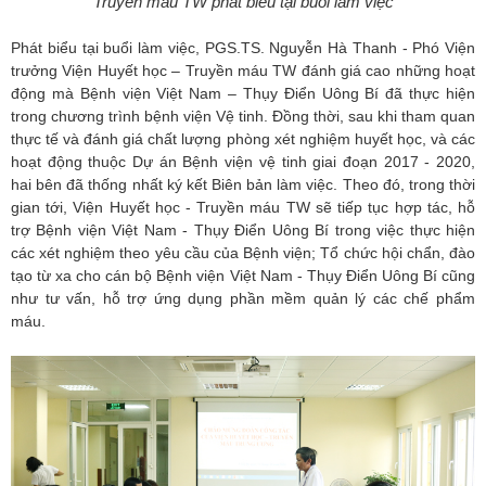
Truyền máu TW phát biểu tại buổi làm việc
Phát biểu tại buổi làm việc, PGS.TS. Nguyễn Hà Thanh - Phó Viện
trưởng Viện Huyết học – Truyền máu TW đánh giá cao những hoạt
động mà Bệnh viện Việt Nam – Thụy Điển Uông Bí đã thực hiện
trong chương trình bệnh viện Vệ tinh. Đồng thời, sau khi tham quan
thực tế và đánh giá chất lượng phòng xét nghiệm huyết học, và các
hoạt động thuộc Dự án Bệnh viện vệ tinh giai đoạn 2017 - 2020,
hai bên đã thống nhất ký kết Biên bản làm việc. Theo đó, trong thời
gian tới, Viện Huyết học - Truyền máu TW sẽ tiếp tục hợp tác, hỗ
trợ Bệnh viện Việt Nam - Thụy Điển Uông Bí trong việc thực hiện
các xét nghiệm theo yêu cầu của Bệnh viện; Tổ chức hội chẩn, đào
tạo từ xa cho cán bộ Bệnh viện Việt Nam - Thụy Điển Uông Bí cũng
như tư vấn, hỗ trợ ứng dụng phần mềm quản lý các chế phẩm
máu.