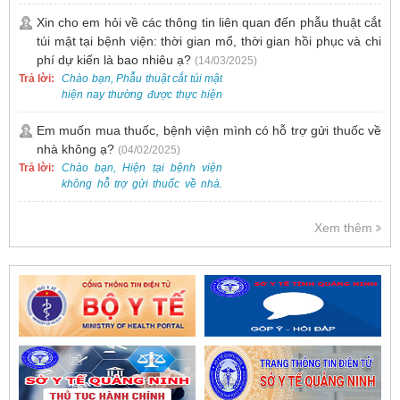
khai dịch vụ tiêm vắc-xin cho trẻ
cung.
dưới 2 tuổi.
Xin cho em hỏi về các thông tin liên quan đến phẫu thuật cắt
túi mật tại bệnh viện: thời gian mổ, thời gian hồi phục và chi
phí dự kiến là bao nhiêu ạ?
(14/03/2025)
Trả lời:
Chào bạn, Phẫu thuật cắt túi mật
hiện nay thường được thực hiện
bằng phương pháp nội soi, đây
là một kỹ thuật ít xâm lấn, an toàn
Em muốn mua thuốc, bệnh viện mình có hỗ trợ gửi thuốc về
và phổ biến.
nhà không ạ?
(04/02/2025)
Trả lời:
Chào bạn, Hiện tại bệnh viện
không hỗ trợ gửi thuốc về nhà.
Việc cấp phát thuốc tại bệnh viện
được thực hiện theo đơn thuốc
Xem thêm
của bác sĩ sau khi thăm khám
trực tiếp.