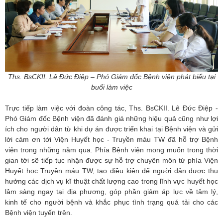
Ths. BsCKII. Lê Đức Điệp – Phó Giám đốc Bệnh viện phát biểu tại
buổi làm việc
Trực tiếp làm việc với đoàn công tác, Ths. BsCKII. Lê Đức Điệp -
Phó Giám đốc Bệnh viện đã đánh giá những hiệu quả cũng như lợi
ích cho người dân từ khi dự án được triển khai tại Bệnh viện và gửi
lời cảm ơn tới Viện Huyết học - Truyền máu TW đã hỗ trợ Bệnh
viện trong những năm qua. Phía Bệnh viện mong muốn trong thời
gian tới sẽ tiếp tục nhận được sự hỗ trợ chuyên môn từ phía Viện
Huyết học Truyền máu TW, tạo điều kiện để người dân được thụ
hưởng các dịch vụ kĩ thuật chất lượng cao trong lĩnh vực huyết học
lâm sàng ngay tại địa phương, góp phần giảm áp lực về tâm lý,
kinh tế cho người bệnh và khắc phục tình trạng quá tải cho các
Bệnh viện tuyến trên.