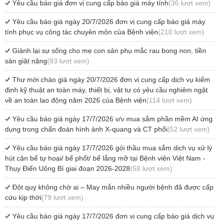
Yêu cầu báo giá đơn vị cung cấp báo giá máy tính
(36 lượt xem)
Yêu cầu báo giá ngày 20/7/2026 đơn vị cung cấp báo giá máy
tính phục vụ công tác chuyên môn của Bệnh viện
(210 lượt xem)
Giành lại sự sống cho mẹ con sản phụ mắc rau bong non, tiền
sản giật nặng
(83 lượt xem)
Thư mời chào giá ngày 20/7/2026 đơn vị cung cấp dịch vụ kiểm
định kỹ thuật an toàn máy, thiết bị, vật tư có yêu cầu nghiêm ngặt
về an toàn lao động năm 2026 của Bệnh viện
(114 lượt xem)
Yêu cầu báo giá ngày 17/7/2026 v/v mua sắm phần mềm AI ứng
dụng trong chẩn đoán hình ảnh X-quang và CT phổi
(52 lượt xem)
Yêu cầu báo giá ngày 17/7/2026 gói thầu mua sắm dịch vụ xử lý
hút cặn bể tự hoại/ bể phốt/ bể lắng mỡ tại Bệnh viện Việt Nam -
Thụy Điển Uông Bí giai đoạn 2026-2028
(58 lượt xem)
Đột quỵ không chờ ai – May mắn nhiều người bệnh đã được cấp
cứu kịp thời
(79 lượt xem)
Yêu cầu báo giá ngày 17/7/2026 đơn vị cung cấp báo giá dịch vụ