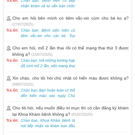
Trả lời:
Chào bạn, bệnh viện có tiếp
nhận khám và tư vấn bàn chân
bẹt cho trẻ em, bao gồm cả trẻ 5
tuổi. Bạn có thể đưa bé đến
Cho em hỏi bên mình có tiêm vắc-xin cúm cho bé ko ạ?
Khoa Khám bệnh của bệnh viện
(27/07/2025)
để được bác sĩ chuyên khoa
Trả lời:
Chào bạn, Bệnh viện hiện có
thăm khám. Ngoài ra, để thuận
tiêm vắc-xin cho các bé. Tuy
tiện hơn, bạn có thể đặt lịch
nhiên, các loại vắc-xin thường về
khám trước qua số điện thoại:
theo từng đợt, không phải lúc
Cho em hỏi, mổ 2 lần thai rồi có thể mang thai thứ 3 được
0988 270 115. Nếu cần hỗ trợ
nào cũng có sẵn.
không ạ?
(15/07/2025)
thêm, vui lòng liên hệ qua Zalo
hoặc Fanpage Bệnh viện Việt
Trả lời:
Chào bạn, Với những trường hợp
Nam - Thụy Điển Uông Bí.
đã sinh mổ 2 lần, việc mang thai
lần 3 vẫn có thể thực hiện được.
Tại Bệnh viện, chúng tôi đã tiếp
Xin chào, cho tôi hỏi chủ nhật có hiến máu được không ạ?
nhận và hỗ trợ nhiều thai phụ có
(09/07/2025)
nhu cầu tương tự.
Trả lời:
Chào bạn, Bạn hoàn toàn có thể
đến hiến máu vào ngày Chủ
Nhật.
Cho tôi hỏi, nếu muốn điều trị mụn thì có cần đăng ký khám
tại Khoa Khám bệnh không ạ?
(01/07/2025)
Trả lời:
Chào bạn, Khoa Khám bệnh là
nơi tiếp nhận và khám ban đầu
cho tất cả các trường hợp, bao