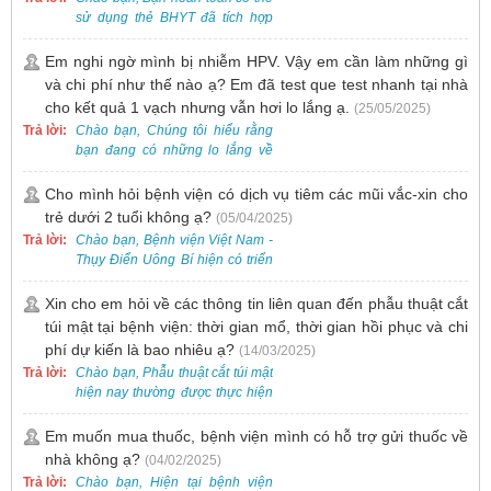
sử dụng thẻ BHYT đã tích hợp
trên ứng dụng VssID khi đến
khám và không cần mang theo
Em nghi ngờ mình bị nhiễm HPV. Vậy em cần làm những gì
thẻ giấy.
và chi phí như thế nào ạ? Em đã test que test nhanh tại nhà
cho kết quả 1 vạch nhưng vẫn hơi lo lắng ạ.
(25/05/2025)
Trả lời:
Chào bạn, Chúng tôi hiểu rằng
bạn đang có những lo lắng về
nguy cơ nhiễm HPV. Tại Bệnh
viện Việt Nam - Thụy Điển Uông
Cho mình hỏi bệnh viện có dịch vụ tiêm các mũi vắc-xin cho
Bí, chúng tôi cung cấp các dịch
trẻ dưới 2 tuổi không ạ?
(05/04/2025)
vụ thăm khám và xét nghiệm
Trả lời:
Chào bạn, Bệnh viện Việt Nam -
chuyên sâu để phát hiện sớm
Thụy Điển Uông Bí hiện có triển
HPV và tầm soát ung thư cổ tử
khai dịch vụ tiêm vắc-xin cho trẻ
cung.
dưới 2 tuổi.
Xin cho em hỏi về các thông tin liên quan đến phẫu thuật cắt
túi mật tại bệnh viện: thời gian mổ, thời gian hồi phục và chi
phí dự kiến là bao nhiêu ạ?
(14/03/2025)
Trả lời:
Chào bạn, Phẫu thuật cắt túi mật
hiện nay thường được thực hiện
bằng phương pháp nội soi, đây
là một kỹ thuật ít xâm lấn, an toàn
Em muốn mua thuốc, bệnh viện mình có hỗ trợ gửi thuốc về
và phổ biến.
nhà không ạ?
(04/02/2025)
Trả lời:
Chào bạn, Hiện tại bệnh viện