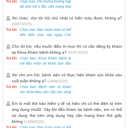
hoặc Fanpage Bệnh viện Việt
Trả lời:
Chào bạn, Với những trường hợp
Nam - Thụy Điển Uông Bí.
đã sinh mổ 2 lần, việc mang thai
lần 3 vẫn có thể thực hiện được.
Tại Bệnh viện, chúng tôi đã tiếp
Xin chào, cho tôi hỏi chủ nhật có hiến máu được không ạ?
nhận và hỗ trợ nhiều thai phụ có
(09/07/2025)
nhu cầu tương tự.
Trả lời:
Chào bạn, Bạn hoàn toàn có thể
đến hiến máu vào ngày Chủ
Nhật.
Cho tôi hỏi, nếu muốn điều trị mụn thì có cần đăng ký khám
tại Khoa Khám bệnh không ạ?
(01/07/2025)
Trả lời:
Chào bạn, Khoa Khám bệnh là
nơi tiếp nhận và khám ban đầu
cho tất cả các trường hợp, bao
gồm cả điều trị mụn. Vì vậy, bạn
Xin cho em hỏi, bệnh viện có thực hiện khám sức khỏe vào
cần đăng ký khám tại Khoa
cuối tuần không ạ?
(18/06/2025)
Khám bệnh trước.
Trả lời:
Chào bạn, Bệnh viện có khám
sức khỏe theo yêu cầu vào sáng
thứ Bảy. Nếu bạn có nhu cầu, vui
lòng đặt lịch trước để được sắp
Em bị mất thẻ bảo hiểm y tế và hiện chỉ có thẻ điện tử trên
xếp thời gian phù hợp.
ứng dụng VssID. Vậy khi đến khám tại bệnh viện, em có thể
sử dụng thẻ trên ứng dụng hay cần mang theo thẻ giấy
không
(13/06/2025)
Trả lời:
Chào bạn, Bạn hoàn toàn có thể