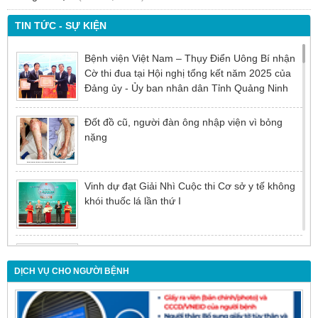
TIN TỨC - SỰ KIỆN
Bệnh viện Việt Nam – Thụy Điển Uông Bí nhận
Cờ thi đua tại Hội nghị tổng kết năm 2025 của
Đảng ủy - Ủy ban nhân dân Tỉnh Quảng Ninh
Đốt đồ cũ, người đàn ông nhập viện vì bỏng
nặng
Vinh dự đạt Giải Nhì Cuộc thi Cơ sở y tế không
khói thuốc lá lần thứ I
Đừng để tuổi tác là rào cản khiến việc điều trị bị
chậm trễ
DỊCH VỤ CHO NGƯỜI BỆNH
Nội soi mật tụy ngược dòng – Giải pháp tối ưu