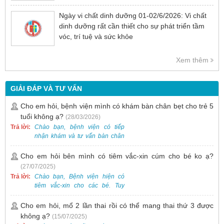
Ngày vi chất dinh dưỡng 01-02/6/2026: Vi chất
dinh dưỡng rất cần thiết cho sự phát triển tầm
vóc, trí tuệ và sức khỏe
Xem thêm
GIẢI ĐÁP VÀ TƯ VẤN
Cho em hỏi, bệnh viện mình có khám bàn chân bẹt cho trẻ 5
tuổi không ạ?
(28/03/2026)
Trả lời:
Chào bạn, bệnh viện có tiếp
nhận khám và tư vấn bàn chân
bẹt cho trẻ em, bao gồm cả trẻ 5
tuổi. Bạn có thể đưa bé đến
Cho em hỏi bên mình có tiêm vắc-xin cúm cho bé ko ạ?
Khoa Khám bệnh của bệnh viện
(27/07/2025)
để được bác sĩ chuyên khoa
Trả lời:
Chào bạn, Bệnh viện hiện có
thăm khám. Ngoài ra, để thuận
tiêm vắc-xin cho các bé. Tuy
tiện hơn, bạn có thể đặt lịch
nhiên, các loại vắc-xin thường về
khám trước qua số điện thoại:
theo từng đợt, không phải lúc
Cho em hỏi, mổ 2 lần thai rồi có thể mang thai thứ 3 được
0988 270 115. Nếu cần hỗ trợ
nào cũng có sẵn.
không ạ?
(15/07/2025)
thêm, vui lòng liên hệ qua Zalo