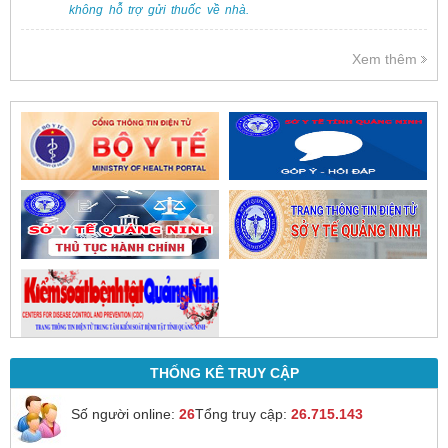
không hỗ trợ gửi thuốc về nhà.
Việc cấp phát thuốc tại bệnh viện
được thực hiện theo đơn thuốc
Xem thêm
của bác sĩ sau khi thăm khám
trực tiếp.
THỐNG KÊ TRUY CẬP
Số người online:
26
Tổng truy cập:
26.715.143