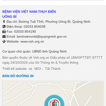
BỆNH VIỆN VIỆT NAM-THỤY ĐIỂN
UÔNG BÍ
Địa chỉ: Đường Tuệ Tĩnh, Phường Uông Bí, Quảng Ninh
Điện thoại: 02033.854038
Fax: 02033.854190
Email:
benhvienvntd@quangninh.gov.vn​​​​​​​
Website: www.vsh.org.vn
Cơ quan chủ quản: UBND tỉnh Quảng Ninh
Bản quyền thuộc về Vsh.org.vn Giấy phép số 186/GPTTĐT-STTTT
ngày 24/10/2024 của Sở Thông tin & Truyền thông
Thiết kế website
và
SEO
-
Tất Thành
BẢN ĐỒ ĐƯỜNG ĐI