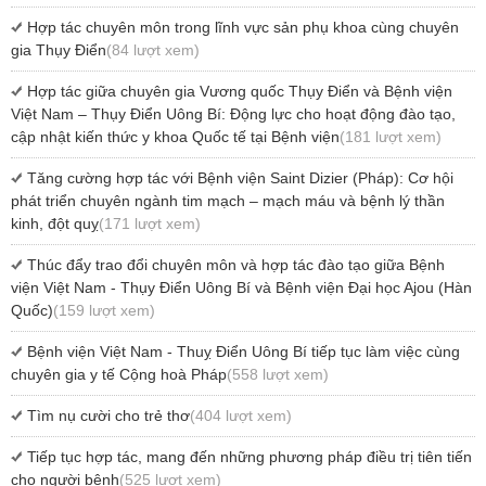
Hợp tác chuyên môn trong lĩnh vực sản phụ khoa cùng chuyên
gia Thụy Điển
(84 lượt xem)
Hợp tác giữa chuyên gia Vương quốc Thụy Điển và Bệnh viện
Việt Nam – Thụy Điển Uông Bí: Động lực cho hoạt động đào tạo,
cập nhật kiến thức y khoa Quốc tế tại Bệnh viện
(181 lượt xem)
Tăng cường hợp tác với Bệnh viện Saint Dizier (Pháp): Cơ hội
phát triển chuyên ngành tim mạch – mạch máu và bệnh lý thần
kinh, đột quỵ
(171 lượt xem)
Thúc đẩy trao đổi chuyên môn và hợp tác đào tạo giữa Bệnh
viện Việt Nam - Thụy Điển Uông Bí và Bệnh viện Đại học Ajou (Hàn
Quốc)
(159 lượt xem)
Bệnh viện Việt Nam - Thuỵ Điển Uông Bí tiếp tục làm việc cùng
chuyên gia y tế Cộng hoà Pháp
(558 lượt xem)
Tìm nụ cười cho trẻ thơ
(404 lượt xem)
Tiếp tục hợp tác, mang đến những phương pháp điều trị tiên tiến
cho người bệnh
(525 lượt xem)