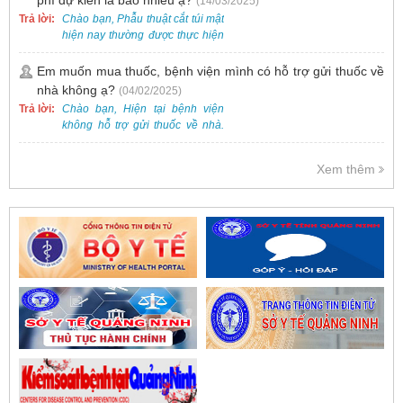
(14/03/2025)
Trả lời:
Chào bạn, Phẫu thuật cắt túi mật
hiện nay thường được thực hiện
bằng phương pháp nội soi, đây
là một kỹ thuật ít xâm lấn, an toàn
Em muốn mua thuốc, bệnh viện mình có hỗ trợ gửi thuốc về
và phổ biến.
nhà không ạ?
(04/02/2025)
Trả lời:
Chào bạn, Hiện tại bệnh viện
không hỗ trợ gửi thuốc về nhà.
Việc cấp phát thuốc tại bệnh viện
được thực hiện theo đơn thuốc
Xem thêm
của bác sĩ sau khi thăm khám
trực tiếp.