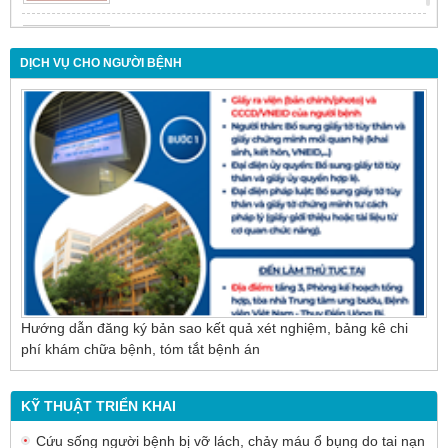
Đừng để tuổi tác là rào cản khiến việc điều trị bị
chậm trễ
DỊCH VỤ CHO NGƯỜI BỆNH
Nội soi mật tụy ngược dòng – Giải pháp tối ưu
cho người bệnh sỏi ống mật chủ
Hướng dẫn đăng ký bản sao kết quả xét nghiệm, bảng kê chi
phí khám chữa bệnh, tóm tắt bệnh án
KỸ THUẬT TRIỂN KHAI
Cứu sống người bệnh bị vỡ lách, chảy máu ổ bụng do tai nạn