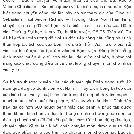
Cecile – Bác sĩ chuyên về mạch máu và siêu âm; BS. Ruche
Valérie Christiane – Bác sĩ cấp cứu về tai biến mạch máu não. Đặc
biệt trong chuyến công tác lần này có sự tham gia của Giáo sư
Sébastian Paul Andre Richard – Trưởng Khoa Nội Thần kinh,
chuyên gia hàng đầu về bệnh lý tai biến mạch máu não của Bệnh
viện Trường Đại học Nancy. Tại buổi làm việc, GS.TS. Trần Viết Tú
đã bày tỏ sự trân trọng đối với sự đón tiếp nồng hậu cũng như tinh
thần hợp tác tích cực của Bệnh viện. GS. Trần Viết Tú cho biết rất
vinh dự khi được tiếp tục làm việc tại Bệnh viện. Đồng thời khẳng
định mong muốn duy trì hợp tác lâu dài giữa hai bên, hướng tới
nâng cao chất lượng điều trị và chất lượng chuyên môn cho nhân
viên y tế.
Sự hỗ trợ thường xuyên của các chuyên gia Pháp trong suốt 12
năm qua đã giúp Bệnh viện Việt Nam – Thụy Điển Uông Bí tiếp cận
các kiến thức và kỹ thuật tiên tiến trong điều trị bệnh lý tim mạch –
mạch máu, phẫu thuật lồng ngực, đột quỵ và thần kinh. Tính đến
nay, đã có hơn 600 người bệnh mắc các bệnh lý phức tạp được
thăm khám, hội chẩn và điều trị, trong đó nhiều trường hợp đòi hỏi
điều trị chuyên sâu đã đạt kết quả tích cực. Các hoạt động đào tạo,
chuyển giao kỹ thuật và hội chẩn chuyên môn được duy trì đều
đặn, góp phần nâng cao trình độ chuyên môn cho đội ngũ bác sĩ,