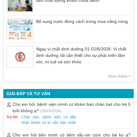
tầm chất lượng khám chữa bệnh
Bổ sung nước đúng cách trong mùa nắng nóng
Ngày vi chất dinh dưỡng 01-02/6/2026: Vi chất
dinh dưỡng rất cần thiết cho sự phát triển tầm
vóc, trí tuệ và sức khỏe
Xem thêm
GIẢI ĐÁP VÀ TƯ VẤN
Cho em hỏi, bệnh viện mình có khám bàn chân bẹt cho trẻ 5
tuổi không ạ?
(28/03/2026)
Trả lời:
Chào bạn, bệnh viện có tiếp
nhận khám và tư vấn bàn chân
bẹt cho trẻ em, bao gồm cả trẻ 5
tuổi. Bạn có thể đưa bé đến
Cho em hỏi bên mình có tiêm vắc-xin cúm cho bé ko ạ?