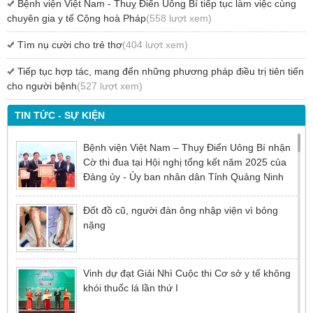
Bệnh viện Việt Nam - Thuỵ Điển Uông Bí tiếp tục làm việc cùng
chuyên gia y tế Cộng hoà Pháp
(558 lượt xem)
Tìm nụ cười cho trẻ thơ
(404 lượt xem)
Tiếp tục hợp tác, mang đến những phương pháp điều trị tiên tiến
cho người bệnh
(527 lượt xem)
TIN TỨC - SỰ KIỆN
Bệnh viện Việt Nam – Thụy Điển Uông Bí nhận
Cờ thi đua tại Hội nghị tổng kết năm 2025 của
Đảng ủy - Ủy ban nhân dân Tỉnh Quảng Ninh
Đốt đồ cũ, người đàn ông nhập viện vì bỏng
nặng
Vinh dự đạt Giải Nhì Cuộc thi Cơ sở y tế không
khói thuốc lá lần thứ I