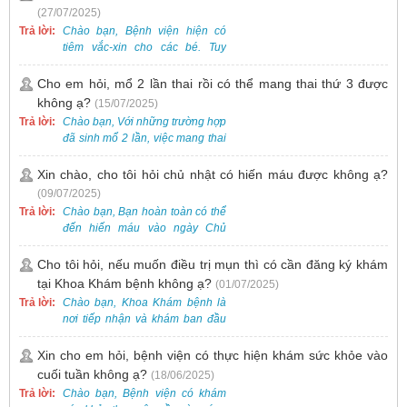
Khoa Khám bệnh của bệnh viện
(27/07/2025)
để được bác sĩ chuyên khoa
Trả lời:
Chào bạn, Bệnh viện hiện có
thăm khám. Ngoài ra, để thuận
tiêm vắc-xin cho các bé. Tuy
tiện hơn, bạn có thể đặt lịch
nhiên, các loại vắc-xin thường về
khám trước qua số điện thoại:
theo từng đợt, không phải lúc
Cho em hỏi, mổ 2 lần thai rồi có thể mang thai thứ 3 được
0988 270 115. Nếu cần hỗ trợ
nào cũng có sẵn.
không ạ?
(15/07/2025)
thêm, vui lòng liên hệ qua Zalo
hoặc Fanpage Bệnh viện Việt
Trả lời:
Chào bạn, Với những trường hợp
Nam - Thụy Điển Uông Bí.
đã sinh mổ 2 lần, việc mang thai
lần 3 vẫn có thể thực hiện được.
Tại Bệnh viện, chúng tôi đã tiếp
Xin chào, cho tôi hỏi chủ nhật có hiến máu được không ạ?
nhận và hỗ trợ nhiều thai phụ có
(09/07/2025)
nhu cầu tương tự.
Trả lời:
Chào bạn, Bạn hoàn toàn có thể
đến hiến máu vào ngày Chủ
Nhật.
Cho tôi hỏi, nếu muốn điều trị mụn thì có cần đăng ký khám
tại Khoa Khám bệnh không ạ?
(01/07/2025)
Trả lời:
Chào bạn, Khoa Khám bệnh là
nơi tiếp nhận và khám ban đầu
cho tất cả các trường hợp, bao
gồm cả điều trị mụn. Vì vậy, bạn
Xin cho em hỏi, bệnh viện có thực hiện khám sức khỏe vào
cần đăng ký khám tại Khoa
cuối tuần không ạ?
(18/06/2025)
Khám bệnh trước.
Trả lời:
Chào bạn, Bệnh viện có khám