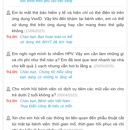
sức khỏe theo yêu cầu vào sáng
thứ Bảy. Nếu bạn có nhu cầu, vui
lòng đặt lịch trước để được sắp
Em bị mất thẻ bảo hiểm y tế và hiện chỉ có thẻ điện tử trên
xếp thời gian phù hợp.
ứng dụng VssID. Vậy khi đến khám tại bệnh viện, em có thể
sử dụng thẻ trên ứng dụng hay cần mang theo thẻ giấy
không
(13/06/2025)
Trả lời:
Chào bạn, Bạn hoàn toàn có thể
sử dụng thẻ BHYT đã tích hợp
trên ứng dụng VssID khi đến
khám và không cần mang theo
Em nghi ngờ mình bị nhiễm HPV. Vậy em cần làm những gì
thẻ giấy.
và chi phí như thế nào ạ? Em đã test que test nhanh tại nhà
cho kết quả 1 vạch nhưng vẫn hơi lo lắng ạ.
(25/05/2025)
Trả lời:
Chào bạn, Chúng tôi hiểu rằng
bạn đang có những lo lắng về
nguy cơ nhiễm HPV. Tại Bệnh
viện Việt Nam - Thụy Điển Uông
Cho mình hỏi bệnh viện có dịch vụ tiêm các mũi vắc-xin cho
Bí, chúng tôi cung cấp các dịch
trẻ dưới 2 tuổi không ạ?
(05/04/2025)
vụ thăm khám và xét nghiệm
Trả lời:
Chào bạn, Bệnh viện Việt Nam -
chuyên sâu để phát hiện sớm
Thụy Điển Uông Bí hiện có triển
HPV và tầm soát ung thư cổ tử
khai dịch vụ tiêm vắc-xin cho trẻ
cung.
dưới 2 tuổi.
Xin cho em hỏi về các thông tin liên quan đến phẫu thuật cắt
túi mật tại bệnh viện: thời gian mổ, thời gian hồi phục và chi
phí dự kiến là bao nhiêu ạ?