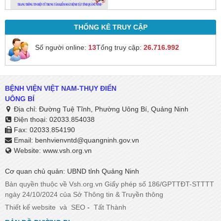
THỐNG KÊ TRUY CẬP
Số người online:
13
Tổng truy cập:
26.716.992
BỆNH VIỆN VIỆT NAM-THỤY ĐIỂN
UÔNG BÍ
Địa chỉ: Đường Tuệ Tĩnh, Phường Uông Bí, Quảng Ninh
Điện thoại: 02033.854038
Fax: 02033.854190
Email:
benhvienvntd@quangninh.gov.vn​​​​​​​
Website: www.vsh.org.vn
Cơ quan chủ quản: UBND tỉnh Quảng Ninh
Bản quyền thuộc về Vsh.org.vn Giấy phép số 186/GPTTĐT-STTTT
ngày 24/10/2024 của Sở Thông tin & Truyền thông
Thiết kế website
và
SEO
-
Tất Thành