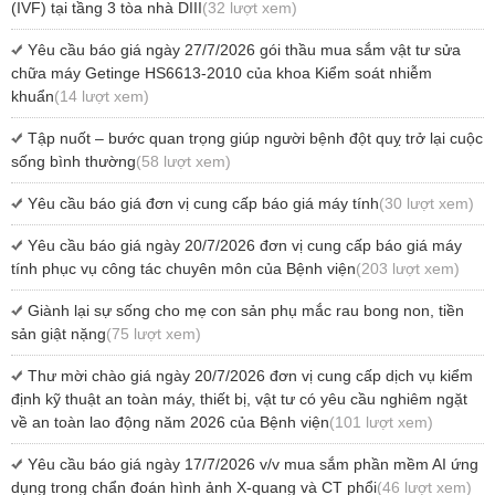
(IVF) tại tầng 3 tòa nhà DIII
(32 lượt xem)
Yêu cầu báo giá ngày 27/7/2026 gói thầu mua sắm vật tư sửa
chữa máy Getinge HS6613-2010 của khoa Kiểm soát nhiễm
khuẩn
(14 lượt xem)
Tập nuốt – bước quan trọng giúp người bệnh đột quỵ trở lại cuộc
sống bình thường
(58 lượt xem)
Yêu cầu báo giá đơn vị cung cấp báo giá máy tính
(30 lượt xem)
Yêu cầu báo giá ngày 20/7/2026 đơn vị cung cấp báo giá máy
tính phục vụ công tác chuyên môn của Bệnh viện
(203 lượt xem)
Giành lại sự sống cho mẹ con sản phụ mắc rau bong non, tiền
sản giật nặng
(75 lượt xem)
Thư mời chào giá ngày 20/7/2026 đơn vị cung cấp dịch vụ kiểm
định kỹ thuật an toàn máy, thiết bị, vật tư có yêu cầu nghiêm ngặt
về an toàn lao động năm 2026 của Bệnh viện
(101 lượt xem)
Yêu cầu báo giá ngày 17/7/2026 v/v mua sắm phần mềm AI ứng
dụng trong chẩn đoán hình ảnh X-quang và CT phổi
(46 lượt xem)