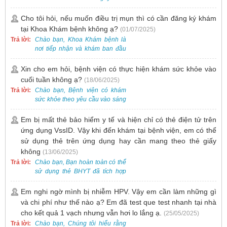
Nhật.
Cho tôi hỏi, nếu muốn điều trị mụn thì có cần đăng ký khám
tại Khoa Khám bệnh không ạ?
(01/07/2025)
Trả lời:
Chào bạn, Khoa Khám bệnh là
nơi tiếp nhận và khám ban đầu
cho tất cả các trường hợp, bao
gồm cả điều trị mụn. Vì vậy, bạn
Xin cho em hỏi, bệnh viện có thực hiện khám sức khỏe vào
cần đăng ký khám tại Khoa
cuối tuần không ạ?
(18/06/2025)
Khám bệnh trước.
Trả lời:
Chào bạn, Bệnh viện có khám
sức khỏe theo yêu cầu vào sáng
thứ Bảy. Nếu bạn có nhu cầu, vui
lòng đặt lịch trước để được sắp
Em bị mất thẻ bảo hiểm y tế và hiện chỉ có thẻ điện tử trên
xếp thời gian phù hợp.
ứng dụng VssID. Vậy khi đến khám tại bệnh viện, em có thể
sử dụng thẻ trên ứng dụng hay cần mang theo thẻ giấy
không
(13/06/2025)
Trả lời:
Chào bạn, Bạn hoàn toàn có thể
sử dụng thẻ BHYT đã tích hợp
trên ứng dụng VssID khi đến
khám và không cần mang theo
Em nghi ngờ mình bị nhiễm HPV. Vậy em cần làm những gì
thẻ giấy.
và chi phí như thế nào ạ? Em đã test que test nhanh tại nhà
cho kết quả 1 vạch nhưng vẫn hơi lo lắng ạ.
(25/05/2025)
Trả lời:
Chào bạn, Chúng tôi hiểu rằng