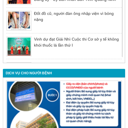
Đốt đồ cũ, người đàn ông nhập viện vì bỏng
nặng
Vinh dự đạt Giải Nhì Cuộc thi Cơ sở y tế không
khói thuốc lá lần thứ I
Đừng để tuổi tác là rào cản khiến việc điều trị bị
chậm trễ
DỊCH VỤ CHO NGƯỜI BỆNH
Nội soi mật tụy ngược dòng – Giải pháp tối ưu
cho người bệnh sỏi ống mật chủ