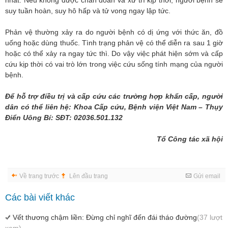
nhất. Nếu không được chẩn đoán và xử trí kịp thời, người bệnh sẽ
suy tuần hoàn, suy hô hấp và tử vong ngay lập tức.
Phản vệ thường xảy ra do người bệnh có dị ứng với thức ăn, đồ
uống hoặc dùng thuốc. Tình trạng phản vệ có thể diễn ra sau 1 giờ
hoặc có thể xảy ra ngay tức thì. Do vậy việc phát hiện sớm và cấp
cứu kịp thời có vai trò lớn trong việc cứu sống tính mạng của người
bệnh.
Để hỗ trợ điều trị và cấp cứu các trường hợp khẩn cấp, người
dân có thể liên hệ: Khoa Cấp cứu, Bệnh viện Việt Nam – Thụy
Điển Uông Bí: SĐT: 02036.501.132
Tổ Công tác xã hội
Về trang trước
Lên đầu trang
Gửi email
Các bài viết khác
Vết thương chậm liền: Đừng chỉ nghĩ đến đái tháo đường
(37 lượt