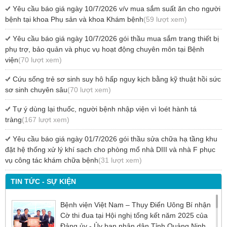
Yêu cầu báo giá ngày 10/7/2026 v/v mua sắm suất ăn cho người
bệnh tại khoa Phụ sản và khoa Khám bệnh
(59 lượt xem)
Yêu cầu báo giá ngày 10/7/2026 gói thầu mua sắm trang thiết bị
phụ trợ, bảo quản và phục vụ hoạt động chuyên môn tại Bệnh
viện
(70 lượt xem)
Cứu sống trẻ sơ sinh suy hô hấp nguy kịch bằng kỹ thuật hồi sức
sơ sinh chuyên sâu
(70 lượt xem)
Tự ý dùng lại thuốc, người bệnh nhập viện vì loét hành tá
tràng
(167 lượt xem)
Yêu cầu báo giá ngày 01/7/2026 gói thầu sửa chữa hạ tầng khu
đặt hệ thống xử lý khí sạch cho phòng mổ nhà DIII và nhà F phục
vụ công tác khám chữa bệnh
(31 lượt xem)
TIN TỨC - SỰ KIỆN
Bệnh viện Việt Nam – Thụy Điển Uông Bí nhận
Cờ thi đua tại Hội nghị tổng kết năm 2025 của
Đảng ủy - Ủy ban nhân dân Tỉnh Quảng Ninh