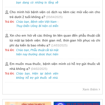
bạn đang có những lo lắng về
nguy cơ nhiễm HPV. Tại Bệnh
viện Việt Nam - Thụy Điển Uông
Cho mình hỏi bệnh viện có dịch vụ tiêm các mũi vắc-xin cho
Bí, chúng tôi cung cấp các dịch
trẻ dưới 2 tuổi không ạ?
(05/04/2025)
vụ thăm khám và xét nghiệm
Trả lời:
Chào bạn, Bệnh viện Việt Nam -
chuyên sâu để phát hiện sớm
Thụy Điển Uông Bí hiện có triển
HPV và tầm soát ung thư cổ tử
khai dịch vụ tiêm vắc-xin cho trẻ
cung.
dưới 2 tuổi.
Xin cho em hỏi về các thông tin liên quan đến phẫu thuật cắt
túi mật tại bệnh viện: thời gian mổ, thời gian hồi phục và chi
phí dự kiến là bao nhiêu ạ?
(14/03/2025)
Trả lời:
Chào bạn, Phẫu thuật cắt túi mật
hiện nay thường được thực hiện
bằng phương pháp nội soi, đây
là một kỹ thuật ít xâm lấn, an toàn
Em muốn mua thuốc, bệnh viện mình có hỗ trợ gửi thuốc về
và phổ biến.
nhà không ạ?
(04/02/2025)
Trả lời:
Chào bạn, Hiện tại bệnh viện
không hỗ trợ gửi thuốc về nhà.
Việc cấp phát thuốc tại bệnh viện
được thực hiện theo đơn thuốc
Xem thêm
của bác sĩ sau khi thăm khám
trực tiếp.