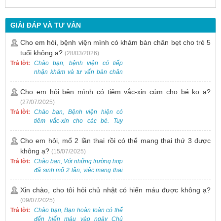
GIẢI ĐÁP VÀ TƯ VẤN
Cho em hỏi, bệnh viện mình có khám bàn chân bẹt cho trẻ 5
tuổi không ạ?
(28/03/2026)
Trả lời:
Chào bạn, bệnh viện có tiếp
nhận khám và tư vấn bàn chân
bẹt cho trẻ em, bao gồm cả trẻ 5
tuổi. Bạn có thể đưa bé đến
Cho em hỏi bên mình có tiêm vắc-xin cúm cho bé ko ạ?
Khoa Khám bệnh của bệnh viện
(27/07/2025)
để được bác sĩ chuyên khoa
Trả lời:
Chào bạn, Bệnh viện hiện có
thăm khám. Ngoài ra, để thuận
tiêm vắc-xin cho các bé. Tuy
tiện hơn, bạn có thể đặt lịch
nhiên, các loại vắc-xin thường về
khám trước qua số điện thoại:
theo từng đợt, không phải lúc
Cho em hỏi, mổ 2 lần thai rồi có thể mang thai thứ 3 được
0988 270 115. Nếu cần hỗ trợ
nào cũng có sẵn.
không ạ?
(15/07/2025)
thêm, vui lòng liên hệ qua Zalo
hoặc Fanpage Bệnh viện Việt
Trả lời:
Chào bạn, Với những trường hợp
Nam - Thụy Điển Uông Bí.
đã sinh mổ 2 lần, việc mang thai
lần 3 vẫn có thể thực hiện được.
Tại Bệnh viện, chúng tôi đã tiếp
Xin chào, cho tôi hỏi chủ nhật có hiến máu được không ạ?
nhận và hỗ trợ nhiều thai phụ có
(09/07/2025)
nhu cầu tương tự.
Trả lời:
Chào bạn, Bạn hoàn toàn có thể
đến hiến máu vào ngày Chủ