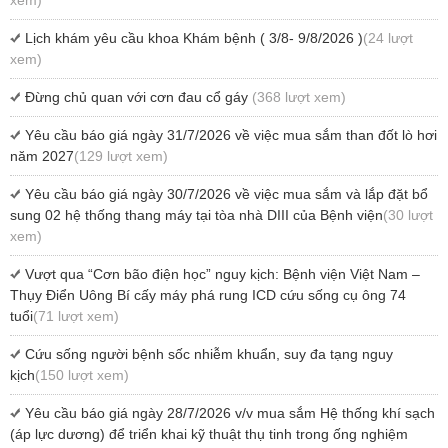
xem)
Lịch khám yêu cầu khoa Khám bệnh ( 3/8- 9/8/2026 )
(24 lượt
xem)
Đừng chủ quan với cơn đau cổ gáy
(368 lượt xem)
Yêu cầu báo giá ngày 31/7/2026 về việc mua sắm than đốt lò hơi
năm 2027
(129 lượt xem)
Yêu cầu báo giá ngày 30/7/2026 về việc mua sắm và lắp đặt bổ
sung 02 hệ thống thang máy tại tòa nhà DIII của Bệnh viện
(30 lượt
xem)
Vượt qua “Cơn bão điện học” nguy kịch: Bệnh viện Việt Nam –
Thụy Điển Uông Bí cấy máy phá rung ICD cứu sống cụ ông 74
tuổi
(71 lượt xem)
Cứu sống người bệnh sốc nhiễm khuẩn, suy đa tạng nguy
kịch
(150 lượt xem)
Yêu cầu báo giá ngày 28/7/2026 v/v mua sắm Hệ thống khí sạch
(áp lực dương) để triển khai kỹ thuật thụ tinh trong ống nghiệm