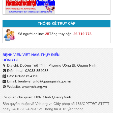
THỐNG KÊ TRUY CẬP
Số người online:
25
Tổng truy cập:
26.719.778
BỆNH VIỆN VIỆT NAM-THỤY ĐIỂN
UÔNG BÍ
Địa chỉ: Đường Tuệ Tĩnh, Phường Uông Bí, Quảng Ninh
Điện thoại: 02033.854038
Fax: 02033.854190
Email:
benhvienvntd@quangninh.gov.vn​​​​​​​
Website: www.vsh.org.vn
Cơ quan chủ quản: UBND tỉnh Quảng Ninh
Bản quyền thuộc về Vsh.org.vn Giấy phép số 186/GPTTĐT-STTTT
ngày 24/10/2024 của Sở Thông tin & Truyền thông