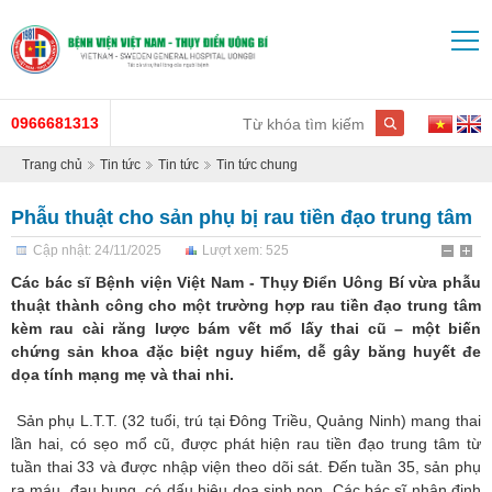
0966681313
Trang chủ
Tin tức
Tin tức
Tin tức chung
Phẫu thuật cho sản phụ bị rau tiền đạo trung tâm
Cập nhật: 24/11/2025
Lượt xem: 525
Các bác sĩ Bệnh viện Việt Nam - Thụy Điển Uông Bí vừa phẫu
thuật thành công cho một trường hợp rau tiền đạo trung tâm
kèm rau cài răng lược bám vết mổ lấy thai cũ – một biến
chứng sản khoa đặc biệt nguy hiểm, dễ gây băng huyết đe
dọa tính mạng mẹ và thai nhi.
Sản phụ L.T.T. (32 tuổi, trú tại Đông Triều, Quảng Ninh) mang thai
lần hai, có sẹo mổ cũ, được phát hiện rau tiền đạo trung tâm từ
tuần thai 33 và được nhập viện theo dõi sát. Đến tuần 35, sản phụ
ra máu, đau bụng, có dấu hiệu dọa sinh non. Các bác sĩ nhận định