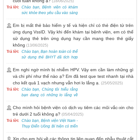
cuối tuần không ạ?
(18/06/2025)
Khám bệnh trước.
Trả lời:
Chào bạn, Bệnh viện có khám
sức khỏe theo yêu cầu vào sáng
thứ Bảy. Nếu bạn có nhu cầu, vui
lòng đặt lịch trước để được sắp
Em bị mất thẻ bảo hiểm y tế và hiện chỉ có thẻ điện tử trên
xếp thời gian phù hợp.
ứng dụng VssID. Vậy khi đến khám tại bệnh viện, em có thể
sử dụng thẻ trên ứng dụng hay cần mang theo thẻ giấy
không
(13/06/2025)
Trả lời:
Chào bạn, Bạn hoàn toàn có thể
sử dụng thẻ BHYT đã tích hợp
trên ứng dụng VssID khi đến
khám và không cần mang theo
Em nghi ngờ mình bị nhiễm HPV. Vậy em cần làm những gì
thẻ giấy.
và chi phí như thế nào ạ? Em đã test que test nhanh tại nhà
cho kết quả 1 vạch nhưng vẫn hơi lo lắng ạ.
(25/05/2025)
Trả lời:
Chào bạn, Chúng tôi hiểu rằng
bạn đang có những lo lắng về
nguy cơ nhiễm HPV. Tại Bệnh
viện Việt Nam - Thụy Điển Uông
Cho mình hỏi bệnh viện có dịch vụ tiêm các mũi vắc-xin cho
Bí, chúng tôi cung cấp các dịch
trẻ dưới 2 tuổi không ạ?
(05/04/2025)
vụ thăm khám và xét nghiệm
Trả lời:
Chào bạn, Bệnh viện Việt Nam -
chuyên sâu để phát hiện sớm
Thụy Điển Uông Bí hiện có triển
HPV và tầm soát ung thư cổ tử
khai dịch vụ tiêm vắc-xin cho trẻ
cung.
dưới 2 tuổi.
Xin cho em hỏi về các thông tin liên quan đến phẫu thuật cắt