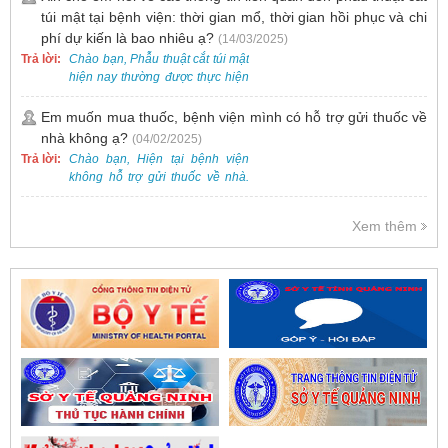
túi mật tại bệnh viện: thời gian mổ, thời gian hồi phục và chi
phí dự kiến là bao nhiêu ạ?
(14/03/2025)
Trả lời:
Chào bạn, Phẫu thuật cắt túi mật
hiện nay thường được thực hiện
bằng phương pháp nội soi, đây
là một kỹ thuật ít xâm lấn, an toàn
Em muốn mua thuốc, bệnh viện mình có hỗ trợ gửi thuốc về
và phổ biến.
nhà không ạ?
(04/02/2025)
Trả lời:
Chào bạn, Hiện tại bệnh viện
không hỗ trợ gửi thuốc về nhà.
Việc cấp phát thuốc tại bệnh viện
được thực hiện theo đơn thuốc
Xem thêm
của bác sĩ sau khi thăm khám
trực tiếp.