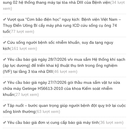
sung 02 hệ thống thang máy tại tòa nhà DIII của Bệnh viện
(34 lượt
xem)
Vượt qua “Cơn bão điện học” nguy kịch: Bệnh viện Việt Nam –
Thụy Điển Uông Bí cấy máy phá rung ICD cứu sống cụ ông 74
tuổi
(77 lượt xem)
Cứu sống người bệnh sốc nhiễm khuẩn, suy đa tạng nguy
kịch
(161 lượt xem)
Yêu cầu báo giá ngày 28/7/2026 v/v mua sắm Hệ thống khí sạch
(áp lực dương) để triển khai kỹ thuật thụ tinh trong ống nghiệm
(IVF) tại tầng 3 tòa nhà DIII
(46 lượt xem)
Yêu cầu báo giá ngày 27/7/2026 gói thầu mua sắm vật tư sửa
chữa máy Getinge HS6613-2010 của khoa Kiểm soát nhiễm
khuẩn
(27 lượt xem)
Tập nuốt – bước quan trọng giúp người bệnh đột quỵ trở lại cuộc
sống bình thường
(63 lượt xem)
Yêu cầu báo giá đơn vị cung cấp báo giá máy tính
(36 lượt xem)