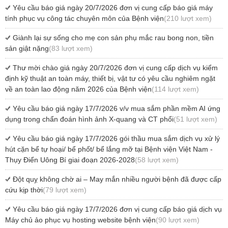
Yêu cầu báo giá ngày 20/7/2026 đơn vị cung cấp báo giá máy
tính phục vụ công tác chuyên môn của Bệnh viện
(210 lượt xem)
Giành lại sự sống cho mẹ con sản phụ mắc rau bong non, tiền
sản giật nặng
(83 lượt xem)
Thư mời chào giá ngày 20/7/2026 đơn vị cung cấp dịch vụ kiểm
định kỹ thuật an toàn máy, thiết bị, vật tư có yêu cầu nghiêm ngặt
về an toàn lao động năm 2026 của Bệnh viện
(114 lượt xem)
Yêu cầu báo giá ngày 17/7/2026 v/v mua sắm phần mềm AI ứng
dụng trong chẩn đoán hình ảnh X-quang và CT phổi
(51 lượt xem)
Yêu cầu báo giá ngày 17/7/2026 gói thầu mua sắm dịch vụ xử lý
hút cặn bể tự hoại/ bể phốt/ bể lắng mỡ tại Bệnh viện Việt Nam -
Thụy Điển Uông Bí giai đoạn 2026-2028
(58 lượt xem)
Đột quỵ không chờ ai – May mắn nhiều người bệnh đã được cấp
cứu kịp thời
(79 lượt xem)
Yêu cầu báo giá ngày 17/7/2026 đơn vị cung cấp báo giá dịch vụ
Máy chủ ảo phục vụ hosting website bệnh viện
(90 lượt xem)