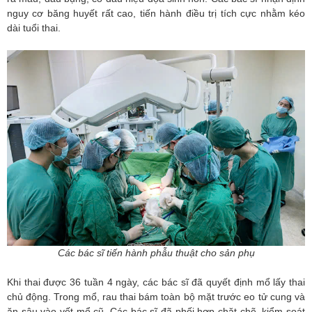
nguy cơ băng huyết rất cao, tiến hành điều trị tích cực nhằm kéo
dài tuổi thai.
Các bác sĩ tiến hành phẫu thuật cho sản phụ
Khi thai được 36 tuần 4 ngày, các bác sĩ đã quyết định mổ lấy thai
chủ động. Trong mổ, rau thai bám toàn bộ mặt trước eo tử cung và
ăn sâu vào vết mổ cũ. Các bác sĩ đã phối hợp chặt chẽ, kiểm soát