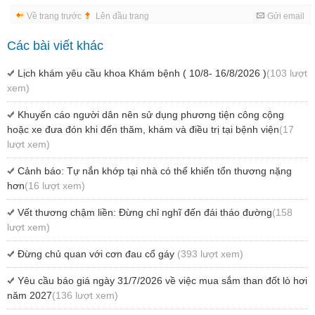
Về trang trước
Lên đầu trang
Gửi email
Các bài viết khác
Lịch khám yêu cầu khoa Khám bệnh ( 10/8- 16/8/2026 )
(103 lượt
xem)
Khuyến cáo người dân nên sử dụng phương tiện công cộng
hoặc xe đưa đón khi đến thăm, khám và điều trị tại bệnh viện
(17
lượt xem)
Cảnh báo: Tự nắn khớp tại nhà có thể khiến tổn thương nặng
hơn
(16 lượt xem)
Vết thương chậm liền: Đừng chỉ nghĩ đến đái tháo đường
(158
lượt xem)
Đừng chủ quan với cơn đau cổ gáy
(393 lượt xem)
Yêu cầu báo giá ngày 31/7/2026 về việc mua sắm than đốt lò hơi
năm 2027
(136 lượt xem)