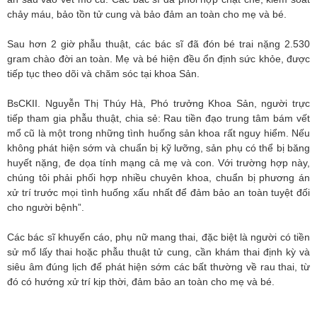
chảy máu, bảo tồn tử cung và bảo đảm an toàn cho mẹ và bé.
Sau hơn 2 giờ phẫu thuật, các bác sĩ đã đón bé trai nặng 2.530
gram chào đời an toàn. Mẹ và bé hiện đều ổn định sức khỏe, được
tiếp tục theo dõi và chăm sóc tại khoa Sản.
BsCKII. Nguyễn Thị Thúy Hà, Phó trưởng Khoa Sản, người trực
tiếp tham gia phẫu thuật, chia sẻ: Rau tiền đạo trung tâm bám vết
mổ cũ là một trong những tình huống sản khoa rất nguy hiểm. Nếu
không phát hiện sớm và chuẩn bị kỹ lưỡng, sản phụ có thể bị băng
huyết nặng, đe dọa tính mạng cả mẹ và con. Với trường hợp này,
chúng tôi phải phối hợp nhiều chuyên khoa, chuẩn bị phương án
xử trí trước mọi tình huống xấu nhất để đảm bảo an toàn tuyệt đối
cho người bệnh”.
Các bác sĩ khuyến cáo, phụ nữ mang thai, đặc biệt là người có tiền
sử mổ lấy thai hoặc phẫu thuật tử cung, cần khám thai định kỳ và
siêu âm đúng lịch để phát hiện sớm các bất thường về rau thai, từ
đó có hướng xử trí kịp thời, đảm bảo an toàn cho mẹ và bé.