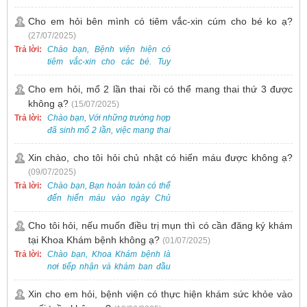
bẹt cho trẻ em, bao gồm cả trẻ 5
tuổi. Bạn có thể đưa bé đến
Cho em hỏi bên mình có tiêm vắc-xin cúm cho bé ko ạ?
Khoa Khám bệnh của bệnh viện
(27/07/2025)
để được bác sĩ chuyên khoa
Trả lời:
Chào bạn, Bệnh viện hiện có
thăm khám. Ngoài ra, để thuận
tiêm vắc-xin cho các bé. Tuy
tiện hơn, bạn có thể đặt lịch
nhiên, các loại vắc-xin thường về
khám trước qua số điện thoại:
theo từng đợt, không phải lúc
Cho em hỏi, mổ 2 lần thai rồi có thể mang thai thứ 3 được
0988 270 115. Nếu cần hỗ trợ
nào cũng có sẵn.
không ạ?
(15/07/2025)
thêm, vui lòng liên hệ qua Zalo
hoặc Fanpage Bệnh viện Việt
Trả lời:
Chào bạn, Với những trường hợp
Nam - Thụy Điển Uông Bí.
đã sinh mổ 2 lần, việc mang thai
lần 3 vẫn có thể thực hiện được.
Tại Bệnh viện, chúng tôi đã tiếp
Xin chào, cho tôi hỏi chủ nhật có hiến máu được không ạ?
nhận và hỗ trợ nhiều thai phụ có
(09/07/2025)
nhu cầu tương tự.
Trả lời:
Chào bạn, Bạn hoàn toàn có thể
đến hiến máu vào ngày Chủ
Nhật.
Cho tôi hỏi, nếu muốn điều trị mụn thì có cần đăng ký khám
tại Khoa Khám bệnh không ạ?
(01/07/2025)
Trả lời:
Chào bạn, Khoa Khám bệnh là
nơi tiếp nhận và khám ban đầu
cho tất cả các trường hợp, bao
gồm cả điều trị mụn. Vì vậy, bạn
Xin cho em hỏi, bệnh viện có thực hiện khám sức khỏe vào
cần đăng ký khám tại Khoa