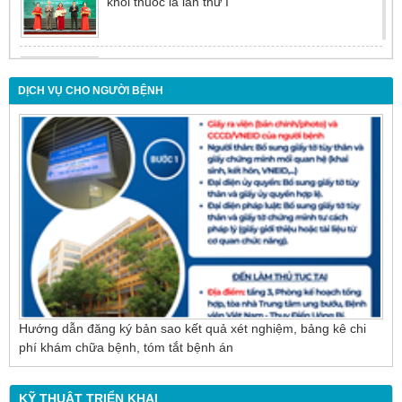
khói thuốc lá lần thứ I
Đừng để tuổi tác là rào cản khiến việc điều trị bị
chậm trễ
DỊCH VỤ CHO NGƯỜI BỆNH
Nội soi mật tụy ngược dòng – Giải pháp tối ưu
cho người bệnh sỏi ống mật chủ
Hướng dẫn đăng ký bản sao kết quả xét nghiệm, bảng kê chi
phí khám chữa bệnh, tóm tắt bệnh án
KỸ THUẬT TRIỂN KHAI