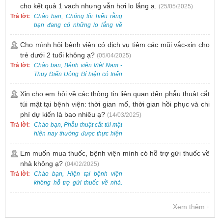
cho kết quả 1 vạch nhưng vẫn hơi lo lắng ạ.
(25/05/2025)
Trả lời:
Chào bạn, Chúng tôi hiểu rằng
bạn đang có những lo lắng về
nguy cơ nhiễm HPV. Tại Bệnh
viện Việt Nam - Thụy Điển Uông
Cho mình hỏi bệnh viện có dịch vụ tiêm các mũi vắc-xin cho
Bí, chúng tôi cung cấp các dịch
trẻ dưới 2 tuổi không ạ?
(05/04/2025)
vụ thăm khám và xét nghiệm
Trả lời:
Chào bạn, Bệnh viện Việt Nam -
chuyên sâu để phát hiện sớm
Thụy Điển Uông Bí hiện có triển
HPV và tầm soát ung thư cổ tử
khai dịch vụ tiêm vắc-xin cho trẻ
cung.
dưới 2 tuổi.
Xin cho em hỏi về các thông tin liên quan đến phẫu thuật cắt
túi mật tại bệnh viện: thời gian mổ, thời gian hồi phục và chi
phí dự kiến là bao nhiêu ạ?
(14/03/2025)
Trả lời:
Chào bạn, Phẫu thuật cắt túi mật
hiện nay thường được thực hiện
bằng phương pháp nội soi, đây
là một kỹ thuật ít xâm lấn, an toàn
Em muốn mua thuốc, bệnh viện mình có hỗ trợ gửi thuốc về
và phổ biến.
nhà không ạ?
(04/02/2025)
Trả lời:
Chào bạn, Hiện tại bệnh viện
không hỗ trợ gửi thuốc về nhà.
Việc cấp phát thuốc tại bệnh viện
được thực hiện theo đơn thuốc
Xem thêm
của bác sĩ sau khi thăm khám
trực tiếp.