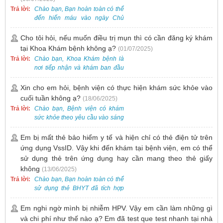
nhu cầu tương tự.
Trả lời:
Chào bạn, Bạn hoàn toàn có thể
đến hiến máu vào ngày Chủ
Nhật.
Cho tôi hỏi, nếu muốn điều trị mụn thì có cần đăng ký khám
tại Khoa Khám bệnh không ạ?
(01/07/2025)
Trả lời:
Chào bạn, Khoa Khám bệnh là
nơi tiếp nhận và khám ban đầu
cho tất cả các trường hợp, bao
gồm cả điều trị mụn. Vì vậy, bạn
Xin cho em hỏi, bệnh viện có thực hiện khám sức khỏe vào
cần đăng ký khám tại Khoa
cuối tuần không ạ?
(18/06/2025)
Khám bệnh trước.
Trả lời:
Chào bạn, Bệnh viện có khám
sức khỏe theo yêu cầu vào sáng
thứ Bảy. Nếu bạn có nhu cầu, vui
lòng đặt lịch trước để được sắp
Em bị mất thẻ bảo hiểm y tế và hiện chỉ có thẻ điện tử trên
xếp thời gian phù hợp.
ứng dụng VssID. Vậy khi đến khám tại bệnh viện, em có thể
sử dụng thẻ trên ứng dụng hay cần mang theo thẻ giấy
không
(13/06/2025)
Trả lời:
Chào bạn, Bạn hoàn toàn có thể
sử dụng thẻ BHYT đã tích hợp
trên ứng dụng VssID khi đến
khám và không cần mang theo
Em nghi ngờ mình bị nhiễm HPV. Vậy em cần làm những gì
thẻ giấy.
và chi phí như thế nào ạ? Em đã test que test nhanh tại nhà