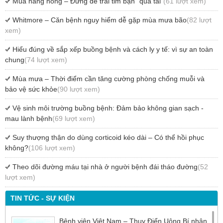
Mùa nắng nóng – Đừng để trái tim bạn "quá tải"
(61 lượt xem)
Whitmore – Căn bệnh nguy hiểm dễ gặp mùa mưa bão
(82 lượt
xem)
Hiểu đúng về sắp xếp buồng bệnh và cách ly y tế: vì sự an toàn
chung
(74 lượt xem)
Mùa mưa – Thời điểm cần tăng cường phòng chống muỗi và
bảo vệ sức khỏe
(90 lượt xem)
Vệ sinh môi trường buồng bệnh: Đảm bảo không gian sạch -
mau lành bệnh
(69 lượt xem)
Suy thượng thận do dùng corticoid kéo dài – Có thể hồi phục
không?
(106 lượt xem)
Theo dõi đường máu tại nhà ở người bệnh đái tháo đường
(52
lượt xem)
TIN TỨC - SỰ KIỆN
Bệnh viện Việt Nam – Thụy Điển Uông Bí nhận