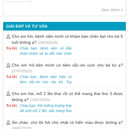
Xem thêm
GIẢI ĐÁP VÀ TƯ VẤN
Cho em hỏi, bệnh viện mình có khám bàn chân bẹt cho trẻ 5
tuổi không ạ?
(28/03/2026)
Trả lời:
Chào bạn, bệnh viện có tiếp
nhận khám và tư vấn bàn chân
bẹt cho trẻ em, bao gồm cả trẻ 5
tuổi. Bạn có thể đưa bé đến
Cho em hỏi bên mình có tiêm vắc-xin cúm cho bé ko ạ?
Khoa Khám bệnh của bệnh viện
(27/07/2025)
để được bác sĩ chuyên khoa
Trả lời:
Chào bạn, Bệnh viện hiện có
thăm khám. Ngoài ra, để thuận
tiêm vắc-xin cho các bé. Tuy
tiện hơn, bạn có thể đặt lịch
nhiên, các loại vắc-xin thường về
khám trước qua số điện thoại:
theo từng đợt, không phải lúc
Cho em hỏi, mổ 2 lần thai rồi có thể mang thai thứ 3 được
0988 270 115. Nếu cần hỗ trợ
nào cũng có sẵn.
không ạ?
(15/07/2025)
thêm, vui lòng liên hệ qua Zalo
hoặc Fanpage Bệnh viện Việt
Trả lời:
Chào bạn, Với những trường hợp
Nam - Thụy Điển Uông Bí.
đã sinh mổ 2 lần, việc mang thai
lần 3 vẫn có thể thực hiện được.
Tại Bệnh viện, chúng tôi đã tiếp
Xin chào, cho tôi hỏi chủ nhật có hiến máu được không ạ?
nhận và hỗ trợ nhiều thai phụ có
(09/07/2025)