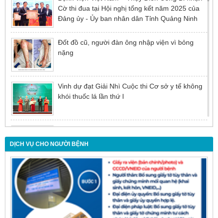
Cờ thi đua tại Hội nghị tổng kết năm 2025 của
Đảng ủy - Ủy ban nhân dân Tỉnh Quảng Ninh
Đốt đồ cũ, người đàn ông nhập viện vì bỏng
nặng
Vinh dự đạt Giải Nhì Cuộc thi Cơ sở y tế không
khói thuốc lá lần thứ I
Đừng để tuổi tác là rào cản khiến việc điều trị bị
chậm trễ
DỊCH VỤ CHO NGƯỜI BỆNH
Nội soi mật tụy ngược dòng – Giải pháp tối ưu
cho người bệnh sỏi ống mật chủ