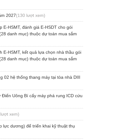
năm 2027
(130 lượt xem)
lập E-HSMT, đánh giá E-HSDT cho gói
n (28 danh mục) thuộc dự toán mua sắm
h E-HSMT, kết quả lựa chọn nhà thầu gói
n (28 danh mục) thuộc dự toán mua sắm
 02 hệ thống thang máy tại tòa nhà DIII
y Điển Uông Bí cấy máy phá rung ICD cứu
 lượt xem)
lực dương) để triển khai kỹ thuật thụ