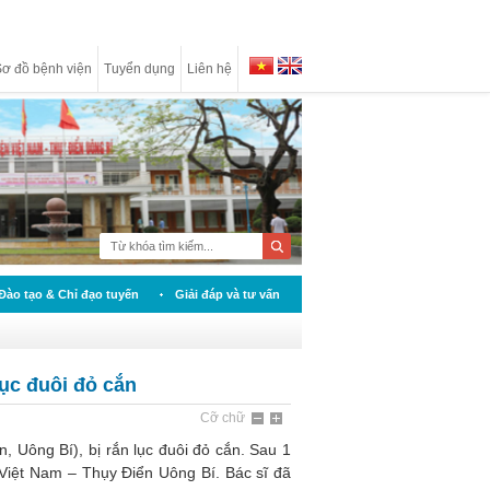
ơ đồ bệnh viện
Tuyển dụng
Liên hệ
Đào tạo & Chỉ đạo tuyến
Giải đáp và tư vấn
ục đuôi đỏ cắn
Cỡ chữ
, Uông Bí), bị rắn lục đuôi đỏ cắn. Sau 1
Việt Nam – Thụy Điển Uông Bí. Bác sĩ đã