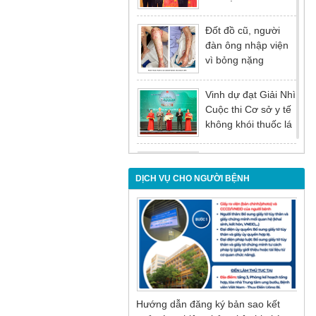
tại Hội nghị tổng kết
năm 2025 của
Đốt đồ cũ, người
Đảng ủy - Ủy ban
đàn ông nhập viện
nhân dân Tỉnh
vì bỏng nặng
Quảng Ninh
Vinh dự đạt Giải Nhì
Cuộc thi Cơ sở y tế
không khói thuốc lá
lần thứ I
Đừng để tuổi tác là
rào cản khiến việc
DỊCH VỤ CHO NGƯỜI BỆNH
điều trị bị chậm trễ
Nội soi mật tụy
ngược dòng – Giải
pháp tối ưu cho
người bệnh sỏi ống
mật chủ
Hướng dẫn đăng ký bản sao kết