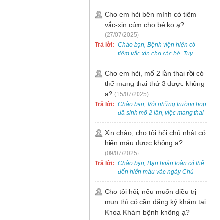
bẹt cho trẻ em, bao gồm cả trẻ 5
tuổi. Bạn có thể đưa bé đến
Cho em hỏi bên mình có tiêm
Khoa Khám bệnh của bệnh viện
vắc-xin cúm cho bé ko ạ?
để được bác sĩ chuyên khoa
(27/07/2025)
thăm khám. Ngoài ra, để thuận
Trả lời:
Chào bạn, Bệnh viện hiện có
tiện hơn, bạn có thể đặt lịch
tiêm vắc-xin cho các bé. Tuy
khám trước qua số điện thoại:
nhiên, các loại vắc-xin thường về
0988 270 115. Nếu cần hỗ trợ
theo từng đợt, không phải lúc
Cho em hỏi, mổ 2 lần thai rồi có
thêm, vui lòng liên hệ qua Zalo
nào cũng có sẵn.
thể mang thai thứ 3 được không
hoặc Fanpage Bệnh viện Việt
Nam - Thụy Điển Uông Bí.
ạ?
(15/07/2025)
Trả lời:
Chào bạn, Với những trường hợp
đã sinh mổ 2 lần, việc mang thai
lần 3 vẫn có thể thực hiện được.
Tại Bệnh viện, chúng tôi đã tiếp
Xin chào, cho tôi hỏi chủ nhật có
nhận và hỗ trợ nhiều thai phụ có
hiến máu được không ạ?
nhu cầu tương tự.
(09/07/2025)
Trả lời:
Chào bạn, Bạn hoàn toàn có thể
đến hiến máu vào ngày Chủ
Nhật.
Cho tôi hỏi, nếu muốn điều trị
mụn thì có cần đăng ký khám tại
Khoa Khám bệnh không ạ?