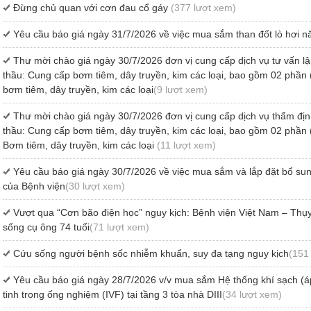
Đừng chủ quan với cơn đau cổ gáy
(377 lượt xem)
Yêu cầu báo giá ngày 31/7/2026 về việc mua sắm than đốt lò hơi 
Thư mời chào giá ngày 30/7/2026 đơn vị cung cấp dịch vụ tư vấn 
thầu: Cung cấp bơm tiêm, dây truyền, kim các loại, bao gồm 02 phầ
bơm tiêm, dây truyền, kim các loại
(9 lượt xem)
Thư mời chào giá ngày 30/7/2026 đơn vị cung cấp dịch vụ thẩm địn
thầu: Cung cấp bơm tiêm, dây truyền, kim các loại, bao gồm 02 phầ
Bơm tiêm, dây truyền, kim các loại
(11 lượt xem)
Yêu cầu báo giá ngày 30/7/2026 về việc mua sắm và lắp đặt bổ sung
của Bệnh viện
(30 lượt xem)
Vượt qua “Cơn bão điện học” nguy kịch: Bệnh viện Việt Nam – Thụ
sống cụ ông 74 tuổi
(71 lượt xem)
Cứu sống người bệnh sốc nhiễm khuẩn, suy đa tạng nguy kịch
(151
Yêu cầu báo giá ngày 28/7/2026 v/v mua sắm Hệ thống khí sạch (áp 
tinh trong ống nghiệm (IVF) tại tầng 3 tòa nhà DIII
(34 lượt xem)