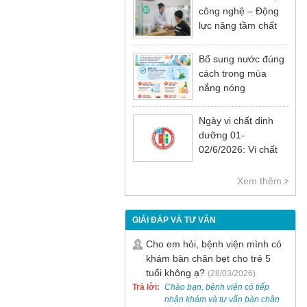
công nghệ – Động
lực nâng tầm chất
lượng khám chữa
bệnh
Bổ sung nước đúng
cách trong mùa
nắng nóng
Ngày vi chất dinh
dưỡng 01-
02/6/2026: Vi chất
dinh dưỡng rất cần
thiết cho sự phát
Xem thêm
triển tầm vóc, trí tuệ
và sức khỏe
GIẢI ĐÁP VÀ TƯ VẤN
Cho em hỏi, bệnh viện mình có
khám bàn chân bẹt cho trẻ 5
tuổi không ạ?
(28/03/2026)
Trả lời:
Chào bạn, bệnh viện có tiếp
nhận khám và tư vấn bàn chân