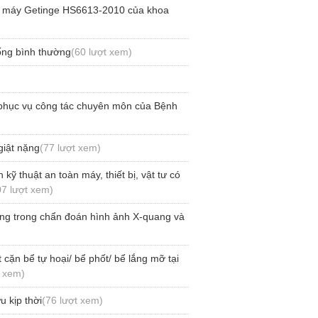
ữa máy Getinge HS6613-2010 của khoa
sống bình thường
(60 lượt xem)
 phục vụ công tác chuyên môn của Bệnh
giật nặng
(77 lượt xem)
ỹ thuật an toàn máy, thiết bị, vật tư có
07 lượt xem)
ng trong chẩn đoán hình ảnh X-quang và
cặn bể tự hoại/ bể phốt/ bể lắng mỡ tại
t xem)
 kịp thời
(76 lượt xem)