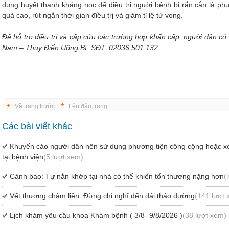
dụng huyết thanh kháng nọc để điều trị người bệnh bị rắn cắn là phư
quả cao, rút ngắn thời gian điều trị và giảm tỉ lệ tử vong.
Để hỗ trợ điều trị và cấp cứu các trường hợp khẩn cấp, người dân có 
Nam – Thụy Điển Uông Bí: SĐT: 02036.501.132
Về trang trước
Lên đầu trang
Các bài viết khác
Khuyến cáo người dân nên sử dụng phương tiện công cộng hoặc xe 
tại bệnh viện
(5 lượt xem)
Cảnh báo: Tự nắn khớp tại nhà có thể khiến tổn thương nặng hơn
(
Vết thương chậm liền: Đừng chỉ nghĩ đến đái tháo đường
(141 lượt
Lịch khám yêu cầu khoa Khám bệnh ( 3/8- 9/8/2026 )
(38 lượt xem)