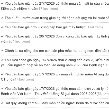
Yêu cầu báo giá ngày 27/7/2026 gói thầu mua sắm vật tư sửa ch
Kiểm soát nhiễm khuẩn
(17 lượt xem)
Tập nuốt – bước quan trọng giúp người bệnh đột quỵ trở lại cuộc 
Yêu cầu báo giá đơn vị cung cấp báo giá máy tính
(31 lượt xem)
Yêu cầu báo giá ngày 20/7/2026 đơn vị cung cấp báo giá máy tính
viện
(204 lượt xem)
Giành lại sự sống cho mẹ con sản phụ mắc rau bong non, tiền sản 
Thư mời chào giá ngày 20/7/2026 đơn vị cung cấp dịch vụ kiểm định k
yêu cầu nghiêm ngặt về an toàn lao động năm 2026 của Bệnh viện
(1
Yêu cầu báo giá ngày 17/7/2026 v/v mua sắm phần mềm AI ứng dụ
CT phổi
(47 lượt xem)
Yêu cầu báo giá ngày 17/7/2026 gói thầu mua sắm dịch vụ xử lý hút 
Bệnh viện Việt Nam - Thụy Điển Uông Bí giai đoạn 2026-2028
(56 lượ
Đột quỵ không chờ ai – May mắn nhiều người bệnh đã được cấp cứu