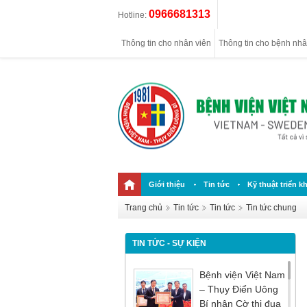
0966681313
Hotline:
Thông tin cho nhân viên
Thông tin cho bệnh nh
Giới thiệu
Tin tức
Kỹ thuật triển kh
Trang chủ
Tin tức
Tin tức
Tin tức chung
TIN TỨC - SỰ KIỆN
Bệnh viện Việt Nam
– Thụy Điển Uông
Bí nhận Cờ thi đua