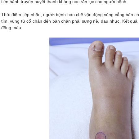
tiến hành truyền huyết thanh kháng nọc rắn lục cho người bệnh.
Thời điểm tiếp nhận, người bệnh hạn chế vận động vùng cẳng bàn ch
tím, vùng từ cổ chân đến bàn chân phải sưng nề, đau nhức. Kết quả x
đông máu.