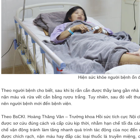
Hiện sức khỏe người bệnh ổn đ
Theo người bệnh cho biết, sau khi bị rắn cắn được thầy lang gần nh
nặn máu và rửa vết cắn bằng rượu trắng. Tuy nhiên, sau đó vết th
nên người bệnh mới đến bệnh viện.
Theo BsCKI. Hoàng Thăng Vân – Trưởng khoa Hồi sức tích cực Nội cho
được sơ cứu đúng cách và cấp cứu kịp thời, nhằm hạn chế tối đa c
chế vận động tránh làm tăng nhanh quá trình tác động của nọc đến 
được chích rạch, nặn máu hay đắp các loại thuốc lá truyền miệng,