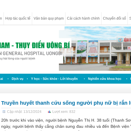
ân
Hợp tác quốc tế
Văn bản quy phạm
Cải cách hành chính
Chuyển đổi số
S
ai
Dịch vụ
Y học - Sức khỏe - Lời khuyên
Nghiên cứu khoa học
Truyền huyết thanh cứu sống người phụ nữ bị rắn l
Cập nhật: 13/12/2024
Lượt xem: 832
20h trước khi vào viện, người bệnh Nguyễn Thị H. 38 tuổi (Thanh Sơn
ngày, người bệnh thấy cẳng chân sưng đau nhiều và đến Bệnh viện 