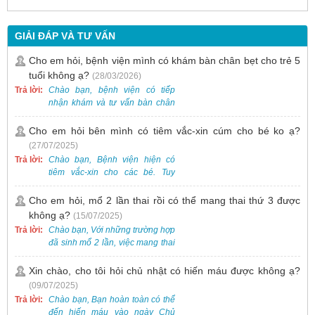
GIẢI ĐÁP VÀ TƯ VẤN
Cho em hỏi, bệnh viện mình có khám bàn chân bẹt cho trẻ 5
tuổi không ạ?
(28/03/2026)
Trả lời:
Chào bạn, bệnh viện có tiếp
nhận khám và tư vấn bàn chân
bẹt cho trẻ em, bao gồm cả trẻ 5
tuổi. Bạn có thể đưa bé đến
Cho em hỏi bên mình có tiêm vắc-xin cúm cho bé ko ạ?
Khoa Khám bệnh của bệnh viện
(27/07/2025)
để được bác sĩ chuyên khoa
Trả lời:
Chào bạn, Bệnh viện hiện có
thăm khám. Ngoài ra, để thuận
tiêm vắc-xin cho các bé. Tuy
tiện hơn, bạn có thể đặt lịch
nhiên, các loại vắc-xin thường về
khám trước qua số điện thoại:
theo từng đợt, không phải lúc
Cho em hỏi, mổ 2 lần thai rồi có thể mang thai thứ 3 được
0988 270 115. Nếu cần hỗ trợ
nào cũng có sẵn.
không ạ?
(15/07/2025)
thêm, vui lòng liên hệ qua Zalo
hoặc Fanpage Bệnh viện Việt
Trả lời:
Chào bạn, Với những trường hợp
Nam - Thụy Điển Uông Bí.
đã sinh mổ 2 lần, việc mang thai
lần 3 vẫn có thể thực hiện được.
Tại Bệnh viện, chúng tôi đã tiếp
Xin chào, cho tôi hỏi chủ nhật có hiến máu được không ạ?
nhận và hỗ trợ nhiều thai phụ có
(09/07/2025)
nhu cầu tương tự.
Trả lời:
Chào bạn, Bạn hoàn toàn có thể
đến hiến máu vào ngày Chủ