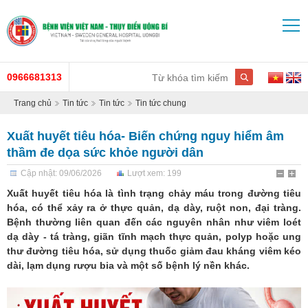
0966681313
Trang chủ
Tin tức
Tin tức
Tin tức chung
Xuất huyết tiêu hóa- Biến chứng nguy hiểm âm
thầm đe dọa sức khỏe người dân
Cập nhật: 09/06/2026
Lượt xem: 199
Xuất huyết tiêu hóa là tình trạng chảy máu trong đường tiêu
hóa, có thể xảy ra ở thực quản, dạ dày, ruột non, đại tràng.
Bệnh thường liên quan đến các nguyên nhân như viêm loét
dạ dày - tá tràng, giãn tĩnh mạch thực quản, polyp hoặc ung
thư đường tiêu hóa, sử dụng thuốc giảm đau kháng viêm kéo
dài, lạm dụng rượu bia và một số bệnh lý nền khác.