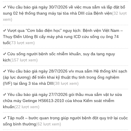
Yêu cầu báo giá ngày 30/7/2026 về việc mua sắm và lắp đặt bổ
sung 02 hệ thống thang máy tại tòa nhà DIII của Bệnh viện
(32 lượt
xem)
Vượt qua “Cơn bão điện học” nguy kịch: Bệnh viện Việt Nam –
Thụy Điển Uông Bí cấy máy phá rung ICD cứu sống cụ ông 74
tuổi
(73 lượt xem)
Cứu sống người bệnh sốc nhiễm khuẩn, suy đa tạng nguy
kịch
(157 lượt xem)
Yêu cầu báo giá ngày 28/7/2026 v/v mua sắm Hệ thống khí sạch
(áp lực dương) để triển khai kỹ thuật thụ tinh trong ống nghiệm
(IVF) tại tầng 3 tòa nhà DIII
(38 lượt xem)
Yêu cầu báo giá ngày 27/7/2026 gói thầu mua sắm vật tư sửa
chữa máy Getinge HS6613-2010 của khoa Kiểm soát nhiễm
khuẩn
(22 lượt xem)
Tập nuốt – bước quan trọng giúp người bệnh đột quỵ trở lại cuộc
sống bình thường
(62 lượt xem)