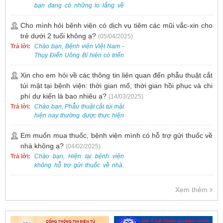
bạn đang có những lo lắng về
nguy cơ nhiễm HPV. Tại Bệnh
viện Việt Nam - Thụy Điển Uông
Cho mình hỏi bệnh viện có dịch vụ tiêm các mũi vắc-xin cho
Bí, chúng tôi cung cấp các dịch
trẻ dưới 2 tuổi không ạ?
(05/04/2025)
vụ thăm khám và xét nghiệm
Trả lời:
Chào bạn, Bệnh viện Việt Nam -
chuyên sâu để phát hiện sớm
Thụy Điển Uông Bí hiện có triển
HPV và tầm soát ung thư cổ tử
khai dịch vụ tiêm vắc-xin cho trẻ
cung.
dưới 2 tuổi.
Xin cho em hỏi về các thông tin liên quan đến phẫu thuật cắt
túi mật tại bệnh viện: thời gian mổ, thời gian hồi phục và chi
phí dự kiến là bao nhiêu ạ?
(14/03/2025)
Trả lời:
Chào bạn, Phẫu thuật cắt túi mật
hiện nay thường được thực hiện
bằng phương pháp nội soi, đây
là một kỹ thuật ít xâm lấn, an toàn
Em muốn mua thuốc, bệnh viện mình có hỗ trợ gửi thuốc về
và phổ biến.
nhà không ạ?
(04/02/2025)
Trả lời:
Chào bạn, Hiện tại bệnh viện
không hỗ trợ gửi thuốc về nhà.
Việc cấp phát thuốc tại bệnh viện
được thực hiện theo đơn thuốc
Xem thêm
của bác sĩ sau khi thăm khám
trực tiếp.