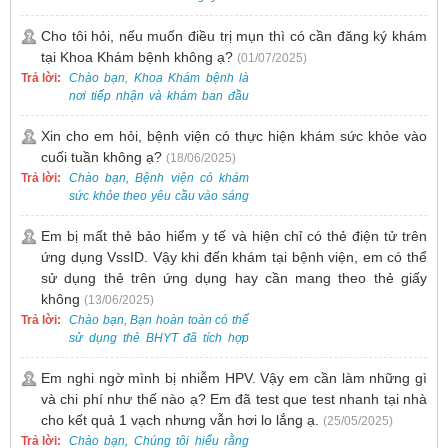
Nhật.
Cho tôi hỏi, nếu muốn điều trị mụn thì có cần đăng ký khám
tại Khoa Khám bệnh không ạ?
(01/07/2025)
Trả lời:
Chào bạn, Khoa Khám bệnh là
nơi tiếp nhận và khám ban đầu
cho tất cả các trường hợp, bao
gồm cả điều trị mụn. Vì vậy, bạn
Xin cho em hỏi, bệnh viện có thực hiện khám sức khỏe vào
cần đăng ký khám tại Khoa
cuối tuần không ạ?
(18/06/2025)
Khám bệnh trước.
Trả lời:
Chào bạn, Bệnh viện có khám
sức khỏe theo yêu cầu vào sáng
thứ Bảy. Nếu bạn có nhu cầu, vui
lòng đặt lịch trước để được sắp
Em bị mất thẻ bảo hiểm y tế và hiện chỉ có thẻ điện tử trên
xếp thời gian phù hợp.
ứng dụng VssID. Vậy khi đến khám tại bệnh viện, em có thể
sử dụng thẻ trên ứng dụng hay cần mang theo thẻ giấy
không
(13/06/2025)
Trả lời:
Chào bạn, Bạn hoàn toàn có thể
sử dụng thẻ BHYT đã tích hợp
trên ứng dụng VssID khi đến
khám và không cần mang theo
Em nghi ngờ mình bị nhiễm HPV. Vậy em cần làm những gì
thẻ giấy.
và chi phí như thế nào ạ? Em đã test que test nhanh tại nhà
cho kết quả 1 vạch nhưng vẫn hơi lo lắng ạ.
(25/05/2025)
Trả lời:
Chào bạn, Chúng tôi hiểu rằng