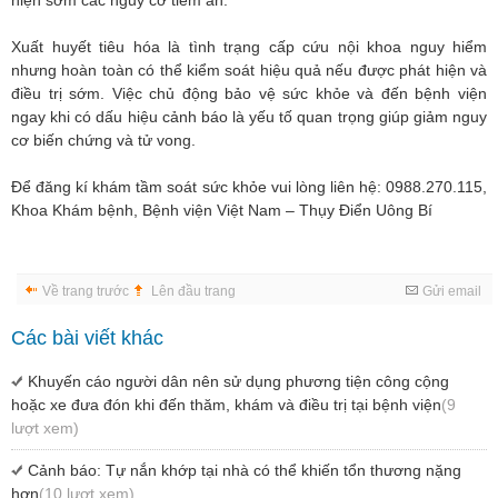
Xuất huyết tiêu hóa là tình trạng cấp cứu nội khoa nguy hiểm
nhưng hoàn toàn có thể kiểm soát hiệu quả nếu được phát hiện và
điều trị sớm. Việc chủ động bảo vệ sức khỏe và đến bệnh viện
ngay khi có dấu hiệu cảnh báo là yếu tố quan trọng giúp giảm nguy
cơ biến chứng và tử vong.
Để đăng kí khám tầm soát sức khỏe vui lòng liên hệ: 0988.270.115,
Khoa Khám bệnh, Bệnh viện Việt Nam – Thụy Điển Uông Bí
Về trang trước
Lên đầu trang
Gửi email
Các bài viết khác
Khuyến cáo người dân nên sử dụng phương tiện công cộng
hoặc xe đưa đón khi đến thăm, khám và điều trị tại bệnh viện
(9
lượt xem)
Cảnh báo: Tự nắn khớp tại nhà có thể khiến tổn thương nặng
hơn
(10 lượt xem)