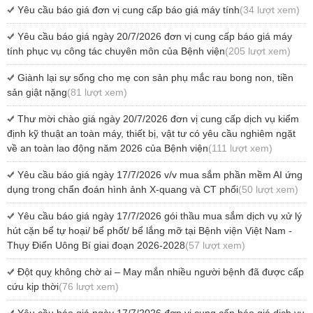
Yêu cầu báo giá đơn vị cung cấp báo giá máy tính
(34 lượt xem)
Yêu cầu báo giá ngày 20/7/2026 đơn vị cung cấp báo giá máy
tính phục vụ công tác chuyên môn của Bệnh viện
(205 lượt xem)
Giành lại sự sống cho mẹ con sản phụ mắc rau bong non, tiền
sản giật nặng
(81 lượt xem)
Thư mời chào giá ngày 20/7/2026 đơn vị cung cấp dịch vụ kiểm
định kỹ thuật an toàn máy, thiết bị, vật tư có yêu cầu nghiêm ngặt
về an toàn lao động năm 2026 của Bệnh viện
(111 lượt xem)
Yêu cầu báo giá ngày 17/7/2026 v/v mua sắm phần mềm AI ứng
dụng trong chẩn đoán hình ảnh X-quang và CT phổi
(50 lượt xem)
Yêu cầu báo giá ngày 17/7/2026 gói thầu mua sắm dịch vụ xử lý
hút cặn bể tự hoại/ bể phốt/ bể lắng mỡ tại Bệnh viện Việt Nam -
Thụy Điển Uông Bí giai đoạn 2026-2028
(57 lượt xem)
Đột quỵ không chờ ai – May mắn nhiều người bệnh đã được cấp
cứu kịp thời
(76 lượt xem)
Yêu cầu báo giá ngày 17/7/2026 đơn vị cung cấp báo giá dịch vụ