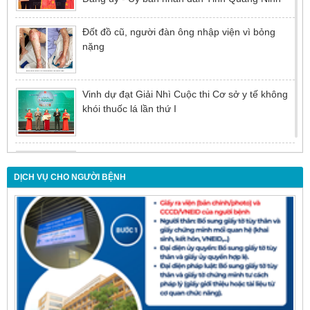
Đốt đồ cũ, người đàn ông nhập viện vì bỏng
nặng
Vinh dự đạt Giải Nhì Cuộc thi Cơ sở y tế không
khói thuốc lá lần thứ I
Đừng để tuổi tác là rào cản khiến việc điều trị bị
chậm trễ
DỊCH VỤ CHO NGƯỜI BỆNH
Nội soi mật tụy ngược dòng – Giải pháp tối ưu
cho người bệnh sỏi ống mật chủ