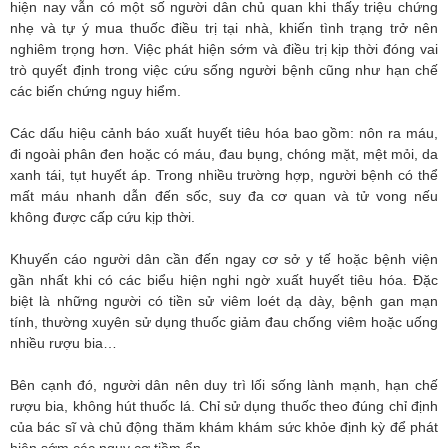
hiện nay vẫn có một số người dân chủ quan khi thấy triệu chứng
nhẹ và tự ý mua thuốc điều trị tại nhà, khiến tình trạng trở nên
nghiêm trọng hơn. Việc phát hiện sớm và điều trị kịp thời đóng vai
trò quyết định trong việc cứu sống người bệnh cũng như hạn chế
các biến chứng nguy hiểm.
Các dấu hiệu cảnh báo xuất huyết tiêu hóa bao gồm: nôn ra máu,
đi ngoài phân đen hoặc có máu, đau bụng, chóng mặt, mệt mỏi, da
xanh tái, tụt huyết áp. Trong nhiều trường hợp, người bệnh có thể
mất máu nhanh dẫn đến sốc, suy đa cơ quan và tử vong nếu
không được cấp cứu kịp thời.
Khuyến cáo người dân cần đến ngay cơ sở y tế hoặc bệnh viện
gần nhất khi có các biểu hiện nghi ngờ xuất huyết tiêu hóa. Đặc
biệt là những người có tiền sử viêm loét dạ dày, bệnh gan mạn
tính, thường xuyên sử dụng thuốc giảm đau chống viêm hoặc uống
nhiều rượu bia…
Bên cạnh đó, người dân nên duy trì lối sống lành mạnh, hạn chế
rượu bia, không hút thuốc lá. Chỉ sử dụng thuốc theo đúng chỉ định
của bác sĩ và chủ động thăm khám khám sức khỏe định kỳ để phát
hiện sớm các nguy cơ tiềm ẩn.