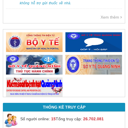
không hỗ trợ gửi thuốc về nhà.
Việc cấp phát thuốc tại bệnh viện
được thực hiện theo đơn thuốc
Xem thêm
của bác sĩ sau khi thăm khám
trực tiếp.
THỐNG KÊ TRUY CẬP
Số người online:
15
Tổng truy cập:
26.702.081