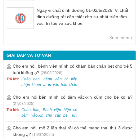
Ngày vi chất dinh dưỡng 01-02/6/2026: Vi chất
dinh dưỡng rất cần thiết cho sự phát triển tầm
vóc, trí tuệ và sức khỏe
Xem thêm
GIẢI ĐÁP VÀ TƯ VẤN
Cho em hỏi, bệnh viện mình có khám bàn chân bẹt cho trẻ 5
tuổi không ạ?
(28/03/2026)
Trả lời:
Chào bạn, bệnh viện có tiếp
nhận khám và tư vấn bàn chân
bẹt cho trẻ em, bao gồm cả trẻ 5
tuổi. Bạn có thể đưa bé đến
Cho em hỏi bên mình có tiêm vắc-xin cúm cho bé ko ạ?
Khoa Khám bệnh của bệnh viện
(27/07/2025)
để được bác sĩ chuyên khoa
Trả lời:
Chào bạn, Bệnh viện hiện có
thăm khám. Ngoài ra, để thuận
tiêm vắc-xin cho các bé. Tuy
tiện hơn, bạn có thể đặt lịch
nhiên, các loại vắc-xin thường về
khám trước qua số điện thoại:
theo từng đợt, không phải lúc
Cho em hỏi, mổ 2 lần thai rồi có thể mang thai thứ 3 được
0988 270 115. Nếu cần hỗ trợ
nào cũng có sẵn.
không ạ?
(15/07/2025)
thêm, vui lòng liên hệ qua Zalo