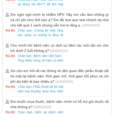
sử dụng thẻ BHYT đã tích hợp
trên ứng dụng VssID khi đến
khám và không cần mang theo
Em nghi ngờ mình bị nhiễm HPV. Vậy em cần làm những gì
thẻ giấy.
và chi phí như thế nào ạ? Em đã test que test nhanh tại nhà
cho kết quả 1 vạch nhưng vẫn hơi lo lắng ạ.
(25/05/2025)
Trả lời:
Chào bạn, Chúng tôi hiểu rằng
bạn đang có những lo lắng về
nguy cơ nhiễm HPV. Tại Bệnh
viện Việt Nam - Thụy Điển Uông
Cho mình hỏi bệnh viện có dịch vụ tiêm các mũi vắc-xin cho
Bí, chúng tôi cung cấp các dịch
trẻ dưới 2 tuổi không ạ?
(05/04/2025)
vụ thăm khám và xét nghiệm
Trả lời:
Chào bạn, Bệnh viện Việt Nam -
chuyên sâu để phát hiện sớm
Thụy Điển Uông Bí hiện có triển
HPV và tầm soát ung thư cổ tử
khai dịch vụ tiêm vắc-xin cho trẻ
cung.
dưới 2 tuổi.
Xin cho em hỏi về các thông tin liên quan đến phẫu thuật cắt
túi mật tại bệnh viện: thời gian mổ, thời gian hồi phục và chi
phí dự kiến là bao nhiêu ạ?
(14/03/2025)
Trả lời:
Chào bạn, Phẫu thuật cắt túi mật
hiện nay thường được thực hiện
bằng phương pháp nội soi, đây
là một kỹ thuật ít xâm lấn, an toàn
Em muốn mua thuốc, bệnh viện mình có hỗ trợ gửi thuốc về
và phổ biến.
nhà không ạ?
(04/02/2025)
Trả lời:
Chào bạn, Hiện tại bệnh viện