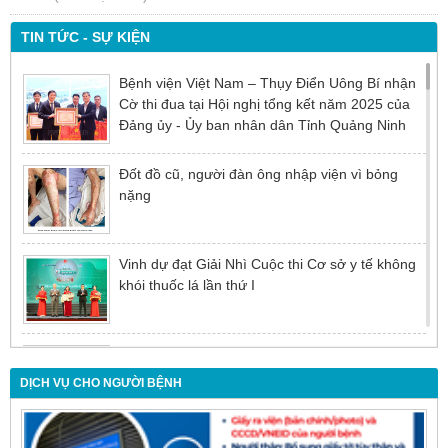
TIN TỨC - SỰ KIỆN
Bệnh viện Việt Nam – Thụy Điển Uông Bí nhận
Cờ thi đua tại Hội nghị tổng kết năm 2025 của
Đảng ủy - Ủy ban nhân dân Tỉnh Quảng Ninh
Đốt đồ cũ, người đàn ông nhập viện vì bỏng
nặng
Vinh dự đạt Giải Nhì Cuộc thi Cơ sở y tế không
khói thuốc lá lần thứ I
Đừng để tuổi tác là rào cản khiến việc điều trị bị
chậm trễ
DỊCH VỤ CHO NGƯỜI BỆNH
Nội soi mật tụy ngược dòng – Giải pháp tối ưu