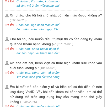
hoặc Fanpage Bệnh viện Việt
Trả lời:
Chào bạn, Với những trường hợp
Nam - Thụy Điển Uông Bí.
đã sinh mổ 2 lần, việc mang thai
lần 3 vẫn có thể thực hiện được.
Tại Bệnh viện, chúng tôi đã tiếp
Xin chào, cho tôi hỏi chủ nhật có hiến máu được không ạ?
nhận và hỗ trợ nhiều thai phụ có
(09/07/2025)
nhu cầu tương tự.
Trả lời:
Chào bạn, Bạn hoàn toàn có thể
đến hiến máu vào ngày Chủ
Nhật.
Cho tôi hỏi, nếu muốn điều trị mụn thì có cần đăng ký khám
tại Khoa Khám bệnh không ạ?
(01/07/2025)
Trả lời:
Chào bạn, Khoa Khám bệnh là
nơi tiếp nhận và khám ban đầu
cho tất cả các trường hợp, bao
gồm cả điều trị mụn. Vì vậy, bạn
Xin cho em hỏi, bệnh viện có thực hiện khám sức khỏe vào
cần đăng ký khám tại Khoa
cuối tuần không ạ?
(18/06/2025)
Khám bệnh trước.
Trả lời:
Chào bạn, Bệnh viện có khám
sức khỏe theo yêu cầu vào sáng
thứ Bảy. Nếu bạn có nhu cầu, vui
lòng đặt lịch trước để được sắp
Em bị mất thẻ bảo hiểm y tế và hiện chỉ có thẻ điện tử trên
xếp thời gian phù hợp.
ứng dụng VssID. Vậy khi đến khám tại bệnh viện, em có thể
sử dụng thẻ trên ứng dụng hay cần mang theo thẻ giấy
không
(13/06/2025)
Trả lời:
Chào bạn, Bạn hoàn toàn có thể