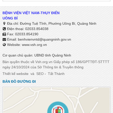
BỆNH VIỆN VIỆT NAM-THỤY ĐIỂN
UÔNG BÍ
Địa chỉ: Đường Tuệ Tĩnh, Phường Uông Bí, Quảng Ninh
Điện thoại: 02033.854038
Fax: 02033.854190
Email:
benhvienvntd@quangninh.gov.vn​​​​​​​
Website: www.vsh.org.vn
Cơ quan chủ quản: UBND tỉnh Quảng Ninh
Bản quyền thuộc về Vsh.org.vn Giấy phép số 186/GPTTĐT-STTTT
ngày 24/10/2024 của Sở Thông tin & Truyền thông
Thiết kế website
và
SEO
-
Tất Thành
BẢN ĐỒ ĐƯỜNG ĐI