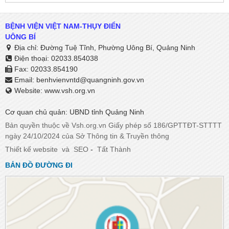
BỆNH VIỆN VIỆT NAM-THỤY ĐIỂN
UÔNG BÍ
Địa chỉ: Đường Tuệ Tĩnh, Phường Uông Bí, Quảng Ninh
Điện thoại: 02033.854038
Fax: 02033.854190
Email:
benhvienvntd@quangninh.gov.vn​​​​​​​
Website: www.vsh.org.vn
Cơ quan chủ quản: UBND tỉnh Quảng Ninh
Bản quyền thuộc về Vsh.org.vn Giấy phép số 186/GPTTĐT-STTTT
ngày 24/10/2024 của Sở Thông tin & Truyền thông
Thiết kế website
và
SEO
-
Tất Thành
BẢN ĐỒ ĐƯỜNG ĐI