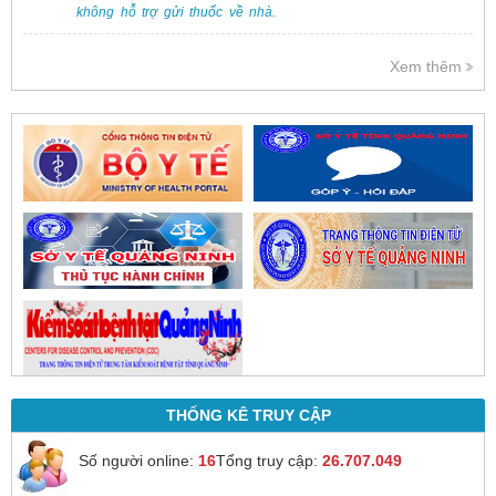
không hỗ trợ gửi thuốc về nhà.
Việc cấp phát thuốc tại bệnh viện
được thực hiện theo đơn thuốc
Xem thêm
của bác sĩ sau khi thăm khám
trực tiếp.
THỐNG KÊ TRUY CẬP
Số người online:
16
Tổng truy cập:
26.707.049