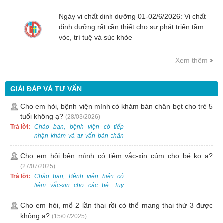
Ngày vi chất dinh dưỡng 01-02/6/2026: Vi chất
dinh dưỡng rất cần thiết cho sự phát triển tầm
vóc, trí tuệ và sức khỏe
Xem thêm
GIẢI ĐÁP VÀ TƯ VẤN
Cho em hỏi, bệnh viện mình có khám bàn chân bẹt cho trẻ 5
tuổi không ạ?
(28/03/2026)
Trả lời:
Chào bạn, bệnh viện có tiếp
nhận khám và tư vấn bàn chân
bẹt cho trẻ em, bao gồm cả trẻ 5
tuổi. Bạn có thể đưa bé đến
Cho em hỏi bên mình có tiêm vắc-xin cúm cho bé ko ạ?
Khoa Khám bệnh của bệnh viện
(27/07/2025)
để được bác sĩ chuyên khoa
Trả lời:
Chào bạn, Bệnh viện hiện có
thăm khám. Ngoài ra, để thuận
tiêm vắc-xin cho các bé. Tuy
tiện hơn, bạn có thể đặt lịch
nhiên, các loại vắc-xin thường về
khám trước qua số điện thoại:
theo từng đợt, không phải lúc
Cho em hỏi, mổ 2 lần thai rồi có thể mang thai thứ 3 được
0988 270 115. Nếu cần hỗ trợ
nào cũng có sẵn.
không ạ?
(15/07/2025)
thêm, vui lòng liên hệ qua Zalo