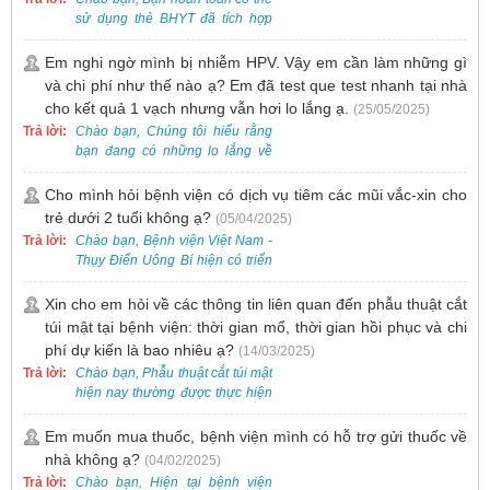
sử dụng thẻ BHYT đã tích hợp
trên ứng dụng VssID khi đến
khám và không cần mang theo
Em nghi ngờ mình bị nhiễm HPV. Vậy em cần làm những gì
thẻ giấy.
và chi phí như thế nào ạ? Em đã test que test nhanh tại nhà
cho kết quả 1 vạch nhưng vẫn hơi lo lắng ạ.
(25/05/2025)
Trả lời:
Chào bạn, Chúng tôi hiểu rằng
bạn đang có những lo lắng về
nguy cơ nhiễm HPV. Tại Bệnh
viện Việt Nam - Thụy Điển Uông
Cho mình hỏi bệnh viện có dịch vụ tiêm các mũi vắc-xin cho
Bí, chúng tôi cung cấp các dịch
trẻ dưới 2 tuổi không ạ?
(05/04/2025)
vụ thăm khám và xét nghiệm
Trả lời:
Chào bạn, Bệnh viện Việt Nam -
chuyên sâu để phát hiện sớm
Thụy Điển Uông Bí hiện có triển
HPV và tầm soát ung thư cổ tử
khai dịch vụ tiêm vắc-xin cho trẻ
cung.
dưới 2 tuổi.
Xin cho em hỏi về các thông tin liên quan đến phẫu thuật cắt
túi mật tại bệnh viện: thời gian mổ, thời gian hồi phục và chi
phí dự kiến là bao nhiêu ạ?
(14/03/2025)
Trả lời:
Chào bạn, Phẫu thuật cắt túi mật
hiện nay thường được thực hiện
bằng phương pháp nội soi, đây
là một kỹ thuật ít xâm lấn, an toàn
Em muốn mua thuốc, bệnh viện mình có hỗ trợ gửi thuốc về
và phổ biến.
nhà không ạ?
(04/02/2025)
Trả lời:
Chào bạn, Hiện tại bệnh viện