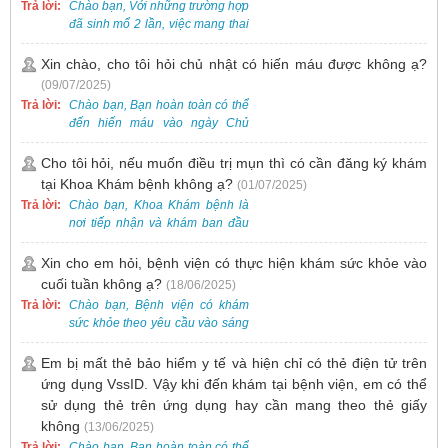
hoặc Fanpage Bệnh viện Việt
Trả lời:
Chào bạn, Với những trường hợp
Nam - Thụy Điển Uông Bí.
đã sinh mổ 2 lần, việc mang thai
lần 3 vẫn có thể thực hiện được.
Tại Bệnh viện, chúng tôi đã tiếp
Xin chào, cho tôi hỏi chủ nhật có hiến máu được không ạ?
nhận và hỗ trợ nhiều thai phụ có
(09/07/2025)
nhu cầu tương tự.
Trả lời:
Chào bạn, Bạn hoàn toàn có thể
đến hiến máu vào ngày Chủ
Nhật.
Cho tôi hỏi, nếu muốn điều trị mụn thì có cần đăng ký khám
tại Khoa Khám bệnh không ạ?
(01/07/2025)
Trả lời:
Chào bạn, Khoa Khám bệnh là
nơi tiếp nhận và khám ban đầu
cho tất cả các trường hợp, bao
gồm cả điều trị mụn. Vì vậy, bạn
Xin cho em hỏi, bệnh viện có thực hiện khám sức khỏe vào
cần đăng ký khám tại Khoa
cuối tuần không ạ?
(18/06/2025)
Khám bệnh trước.
Trả lời:
Chào bạn, Bệnh viện có khám
sức khỏe theo yêu cầu vào sáng
thứ Bảy. Nếu bạn có nhu cầu, vui
lòng đặt lịch trước để được sắp
Em bị mất thẻ bảo hiểm y tế và hiện chỉ có thẻ điện tử trên
xếp thời gian phù hợp.
ứng dụng VssID. Vậy khi đến khám tại bệnh viện, em có thể
sử dụng thẻ trên ứng dụng hay cần mang theo thẻ giấy
không
(13/06/2025)
Trả lời:
Chào bạn, Bạn hoàn toàn có thể