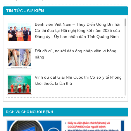
TIN TỨC - SỰ KIỆN
Bệnh viện Việt Nam – Thụy Điển Uông Bí nhận
Cờ thi đua tại Hội nghị tổng kết năm 2025 của
Đảng ủy - Ủy ban nhân dân Tỉnh Quảng Ninh
Đốt đồ cũ, người đàn ông nhập viện vì bỏng
nặng
Vinh dự đạt Giải Nhì Cuộc thi Cơ sở y tế không
khói thuốc lá lần thứ I
Đừng để tuổi tác là rào cản khiến việc điều trị bị
chậm trễ
DỊCH VỤ CHO NGƯỜI BỆNH
Nội soi mật tụy ngược dòng – Giải pháp tối ưu