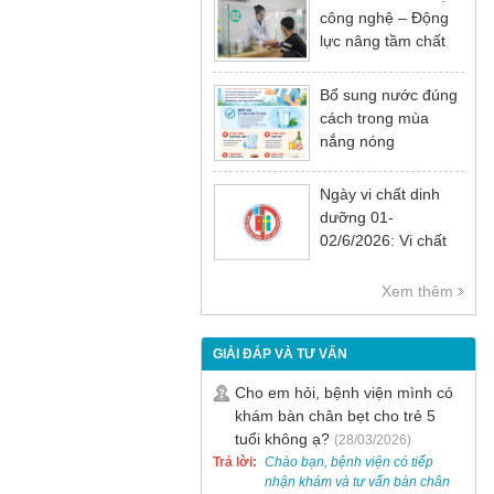
công nghệ – Động
lực nâng tầm chất
lượng khám chữa
bệnh
Bổ sung nước đúng
cách trong mùa
nắng nóng
Ngày vi chất dinh
dưỡng 01-
02/6/2026: Vi chất
dinh dưỡng rất cần
thiết cho sự phát
Xem thêm
triển tầm vóc, trí tuệ
và sức khỏe
GIẢI ĐÁP VÀ TƯ VẤN
Cho em hỏi, bệnh viện mình có
khám bàn chân bẹt cho trẻ 5
tuổi không ạ?
(28/03/2026)
Trả lời:
Chào bạn, bệnh viện có tiếp
nhận khám và tư vấn bàn chân