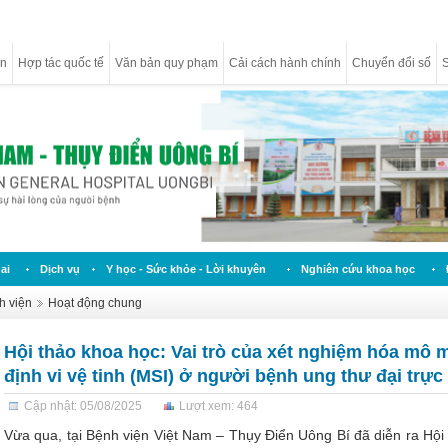
ân
Hợp tác quốc tế
Văn bản quy phạm
Cải cách hành chính
Chuyển đổi số
S
ai
Dịch vụ
Y học - Sức khỏe - Lời khuyên
Nghiên cứu khoa học
h viện
Hoạt động chung
Hội thảo khoa học: Vai trò của xét nghiệm hóa mô m
định vi vệ tinh (MSI) ở người bệnh ung thư đại trực
Cập nhật: 05/08/2025
Lượt xem: 464
Vừa qua, tại Bệnh viện Việt Nam – Thụy Điển Uông Bí đã diễn ra Hội 