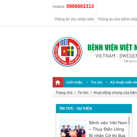
0966681313
Hotline:
Thông tin cho nhân viên
Thông tin cho bệnh nh
Giới thiệu
Tin tức
Kỹ thuật triển kh
Trang chủ
Tin tức
Hoạt động chung của bện
TIN TỨC - SỰ KIỆN
Bệnh viện Việt Nam
– Thụy Điển Uông
Bí nhận Cờ thi đua