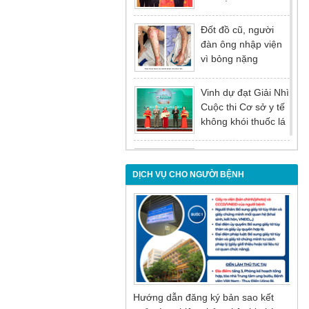
tại Hội nghị tổng kết
năm 2025 của
Đốt đồ cũ, người
Đảng ủy - Ủy ban
đàn ông nhập viện
nhân dân Tỉnh
vì bỏng nặng
Quảng Ninh
Vinh dự đạt Giải Nhì
Cuộc thi Cơ sở y tế
không khói thuốc lá
lần thứ I
Đừng để tuổi tác là
rào cản khiến việc
DỊCH VỤ CHO NGƯỜI BỆNH
điều trị bị chậm trễ
Nội soi mật tụy
ngược dòng – Giải
pháp tối ưu cho
người bệnh sỏi ống
mật chủ
Hướng dẫn đăng ký bản sao kết