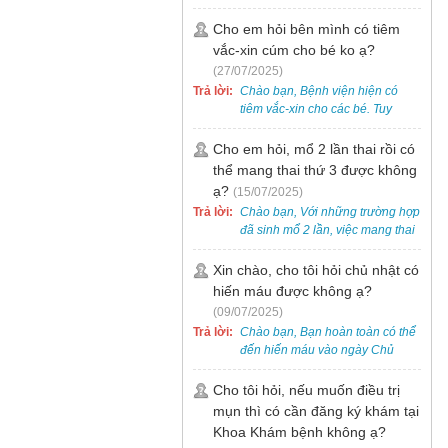
bẹt cho trẻ em, bao gồm cả trẻ 5
tuổi. Bạn có thể đưa bé đến
Cho em hỏi bên mình có tiêm
Khoa Khám bệnh của bệnh viện
vắc-xin cúm cho bé ko ạ?
để được bác sĩ chuyên khoa
(27/07/2025)
thăm khám. Ngoài ra, để thuận
Trả lời:
Chào bạn, Bệnh viện hiện có
tiện hơn, bạn có thể đặt lịch
tiêm vắc-xin cho các bé. Tuy
khám trước qua số điện thoại:
nhiên, các loại vắc-xin thường về
0988 270 115. Nếu cần hỗ trợ
theo từng đợt, không phải lúc
Cho em hỏi, mổ 2 lần thai rồi có
thêm, vui lòng liên hệ qua Zalo
nào cũng có sẵn.
thể mang thai thứ 3 được không
hoặc Fanpage Bệnh viện Việt
Nam - Thụy Điển Uông Bí.
ạ?
(15/07/2025)
Trả lời:
Chào bạn, Với những trường hợp
đã sinh mổ 2 lần, việc mang thai
lần 3 vẫn có thể thực hiện được.
Tại Bệnh viện, chúng tôi đã tiếp
Xin chào, cho tôi hỏi chủ nhật có
nhận và hỗ trợ nhiều thai phụ có
hiến máu được không ạ?
nhu cầu tương tự.
(09/07/2025)
Trả lời:
Chào bạn, Bạn hoàn toàn có thể
đến hiến máu vào ngày Chủ
Nhật.
Cho tôi hỏi, nếu muốn điều trị
mụn thì có cần đăng ký khám tại
Khoa Khám bệnh không ạ?