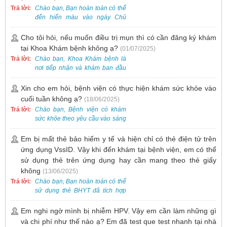
nhu cầu tương tự.
Trả lời:
Chào bạn, Bạn hoàn toàn có thể
đến hiến máu vào ngày Chủ
Nhật.
Cho tôi hỏi, nếu muốn điều trị mụn thì có cần đăng ký khám
tại Khoa Khám bệnh không ạ?
(01/07/2025)
Trả lời:
Chào bạn, Khoa Khám bệnh là
nơi tiếp nhận và khám ban đầu
cho tất cả các trường hợp, bao
gồm cả điều trị mụn. Vì vậy, bạn
Xin cho em hỏi, bệnh viện có thực hiện khám sức khỏe vào
cần đăng ký khám tại Khoa
cuối tuần không ạ?
(18/06/2025)
Khám bệnh trước.
Trả lời:
Chào bạn, Bệnh viện có khám
sức khỏe theo yêu cầu vào sáng
thứ Bảy. Nếu bạn có nhu cầu, vui
lòng đặt lịch trước để được sắp
Em bị mất thẻ bảo hiểm y tế và hiện chỉ có thẻ điện tử trên
xếp thời gian phù hợp.
ứng dụng VssID. Vậy khi đến khám tại bệnh viện, em có thể
sử dụng thẻ trên ứng dụng hay cần mang theo thẻ giấy
không
(13/06/2025)
Trả lời:
Chào bạn, Bạn hoàn toàn có thể
sử dụng thẻ BHYT đã tích hợp
trên ứng dụng VssID khi đến
khám và không cần mang theo
Em nghi ngờ mình bị nhiễm HPV. Vậy em cần làm những gì
thẻ giấy.
và chi phí như thế nào ạ? Em đã test que test nhanh tại nhà