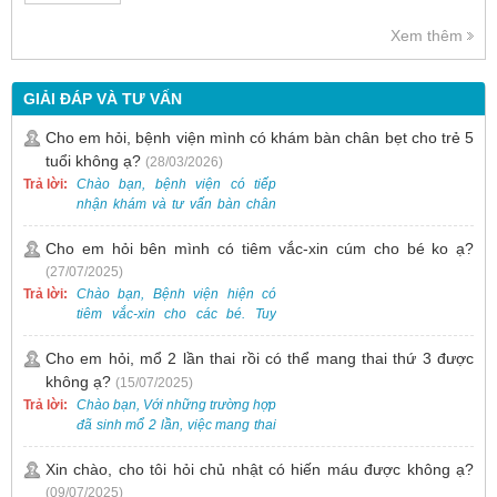
Xem thêm
GIẢI ĐÁP VÀ TƯ VẤN
Cho em hỏi, bệnh viện mình có khám bàn chân bẹt cho trẻ 5
tuổi không ạ?
(28/03/2026)
Trả lời:
Chào bạn, bệnh viện có tiếp
nhận khám và tư vấn bàn chân
bẹt cho trẻ em, bao gồm cả trẻ 5
tuổi. Bạn có thể đưa bé đến
Cho em hỏi bên mình có tiêm vắc-xin cúm cho bé ko ạ?
Khoa Khám bệnh của bệnh viện
(27/07/2025)
để được bác sĩ chuyên khoa
Trả lời:
Chào bạn, Bệnh viện hiện có
thăm khám. Ngoài ra, để thuận
tiêm vắc-xin cho các bé. Tuy
tiện hơn, bạn có thể đặt lịch
nhiên, các loại vắc-xin thường về
khám trước qua số điện thoại:
theo từng đợt, không phải lúc
Cho em hỏi, mổ 2 lần thai rồi có thể mang thai thứ 3 được
0988 270 115. Nếu cần hỗ trợ
nào cũng có sẵn.
không ạ?
(15/07/2025)
thêm, vui lòng liên hệ qua Zalo
hoặc Fanpage Bệnh viện Việt
Trả lời:
Chào bạn, Với những trường hợp
Nam - Thụy Điển Uông Bí.
đã sinh mổ 2 lần, việc mang thai
lần 3 vẫn có thể thực hiện được.
Tại Bệnh viện, chúng tôi đã tiếp
Xin chào, cho tôi hỏi chủ nhật có hiến máu được không ạ?
nhận và hỗ trợ nhiều thai phụ có
(09/07/2025)