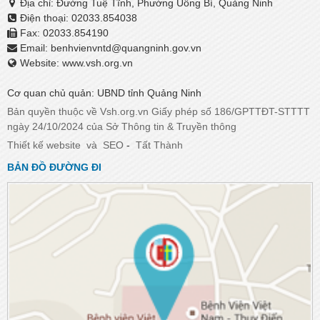
Địa chỉ: Đường Tuệ Tĩnh, Phường Uông Bí, Quảng Ninh
Điện thoại: 02033.854038
Fax: 02033.854190
Email:
benhvienvntd@quangninh.gov.vn​​​​​​​
Website: www.vsh.org.vn
Cơ quan chủ quản: UBND tỉnh Quảng Ninh
Bản quyền thuộc về Vsh.org.vn Giấy phép số 186/GPTTĐT-STTTT
ngày 24/10/2024 của Sở Thông tin & Truyền thông
Thiết kế website
và
SEO
-
Tất Thành
BẢN ĐỒ ĐƯỜNG ĐI