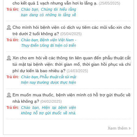
cho kết quả 1 vạch nhưng vẫn hơi lo lắng ạ.
(25/05/2025)
Trả lời:
Chào bạn, Chúng tôi hiểu rằng
bạn đang có những lo lắng về
nguy cơ nhiễm HPV. Tại Bệnh
viện Việt Nam - Thụy Điển Uông
Cho mình hỏi bệnh viện có dịch vụ tiêm các mũi vắc-xin cho
Bí, chúng tôi cung cấp các dịch
trẻ dưới 2 tuổi không ạ?
(05/04/2025)
vụ thăm khám và xét nghiệm
Trả lời:
Chào bạn, Bệnh viện Việt Nam -
chuyên sâu để phát hiện sớm
Thụy Điển Uông Bí hiện có triển
HPV và tầm soát ung thư cổ tử
khai dịch vụ tiêm vắc-xin cho trẻ
cung.
dưới 2 tuổi.
Xin cho em hỏi về các thông tin liên quan đến phẫu thuật cắt
túi mật tại bệnh viện: thời gian mổ, thời gian hồi phục và chi
phí dự kiến là bao nhiêu ạ?
(14/03/2025)
Trả lời:
Chào bạn, Phẫu thuật cắt túi mật
hiện nay thường được thực hiện
bằng phương pháp nội soi, đây
là một kỹ thuật ít xâm lấn, an toàn
Em muốn mua thuốc, bệnh viện mình có hỗ trợ gửi thuốc về
và phổ biến.
nhà không ạ?
(04/02/2025)
Trả lời:
Chào bạn, Hiện tại bệnh viện
không hỗ trợ gửi thuốc về nhà.
Việc cấp phát thuốc tại bệnh viện
được thực hiện theo đơn thuốc
Xem thêm
của bác sĩ sau khi thăm khám
trực tiếp.