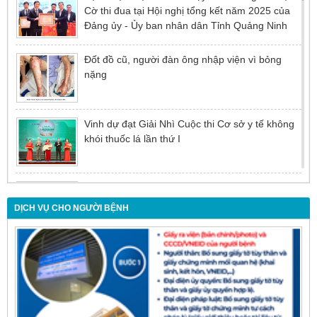
Cờ thi đua tại Hội nghị tổng kết năm 2025 của
Đảng ủy - Ủy ban nhân dân Tỉnh Quảng Ninh
Đốt đồ cũ, người đàn ông nhập viện vì bỏng
nặng
Vinh dự đạt Giải Nhì Cuộc thi Cơ sở y tế không
khói thuốc lá lần thứ I
Đừng để tuổi tác là rào cản khiến việc điều trị bị
chậm trễ
DỊCH VỤ CHO NGƯỜI BỆNH
Nội soi mật tụy ngược dòng – Giải pháp tối ưu
cho người bệnh sỏi ống mật chủ