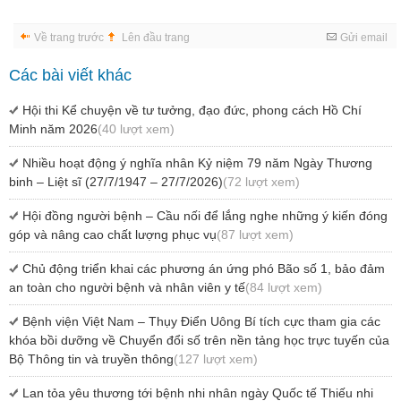
Về trang trước
Lên đầu trang
Gửi email
Các bài viết khác
Hội thi Kể chuyện về tư tưởng, đạo đức, phong cách Hồ Chí
Minh năm 2026
(40 lượt xem)
Nhiều hoạt động ý nghĩa nhân Kỷ niệm 79 năm Ngày Thương
binh – Liệt sĩ (27/7/1947 – 27/7/2026)
(72 lượt xem)
Hội đồng người bệnh – Cầu nối để lắng nghe những ý kiến đóng
góp và nâng cao chất lượng phục vụ
(87 lượt xem)
Chủ động triển khai các phương án ứng phó Bão số 1, bảo đảm
an toàn cho người bệnh và nhân viên y tế
(84 lượt xem)
Bệnh viện Việt Nam – Thụy Điển Uông Bí tích cực tham gia các
khóa bồi dưỡng về Chuyển đổi số trên nền tảng học trực tuyến của
Bộ Thông tin và truyền thông
(127 lượt xem)
Lan tỏa yêu thương tới bệnh nhi nhân ngày Quốc tế Thiếu nhi