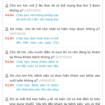
nhiên, các loại vắc-xin thường về
khám trước qua số điện thoại:
theo từng đợt, không phải lúc
Cho em hỏi, mổ 2 lần thai rồi có thể mang thai thứ 3 được
0988 270 115. Nếu cần hỗ trợ
nào cũng có sẵn.
không ạ?
(15/07/2025)
thêm, vui lòng liên hệ qua Zalo
hoặc Fanpage Bệnh viện Việt
Trả lời:
Chào bạn, Với những trường hợp
Nam - Thụy Điển Uông Bí.
đã sinh mổ 2 lần, việc mang thai
lần 3 vẫn có thể thực hiện được.
Tại Bệnh viện, chúng tôi đã tiếp
Xin chào, cho tôi hỏi chủ nhật có hiến máu được không ạ?
nhận và hỗ trợ nhiều thai phụ có
(09/07/2025)
nhu cầu tương tự.
Trả lời:
Chào bạn, Bạn hoàn toàn có thể
đến hiến máu vào ngày Chủ
Nhật.
Cho tôi hỏi, nếu muốn điều trị mụn thì có cần đăng ký khám
tại Khoa Khám bệnh không ạ?
(01/07/2025)
Trả lời:
Chào bạn, Khoa Khám bệnh là
nơi tiếp nhận và khám ban đầu
cho tất cả các trường hợp, bao
gồm cả điều trị mụn. Vì vậy, bạn
Xin cho em hỏi, bệnh viện có thực hiện khám sức khỏe vào
cần đăng ký khám tại Khoa
cuối tuần không ạ?
(18/06/2025)
Khám bệnh trước.
Trả lời:
Chào bạn, Bệnh viện có khám
sức khỏe theo yêu cầu vào sáng
thứ Bảy. Nếu bạn có nhu cầu, vui
lòng đặt lịch trước để được sắp
Em bị mất thẻ bảo hiểm y tế và hiện chỉ có thẻ điện tử trên
xếp thời gian phù hợp.
ứng dụng VssID. Vậy khi đến khám tại bệnh viện, em có thể