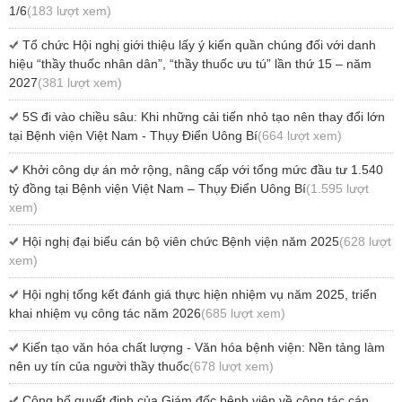
1/6
(183 lượt xem)
Tổ chức Hội nghị giới thiệu lấy ý kiến quần chúng đối với danh
hiệu “thầy thuốc nhân dân”, “thầy thuốc ưu tú” lần thứ 15 – năm
2027
(381 lượt xem)
5S đi vào chiều sâu: Khi những cải tiến nhỏ tạo nên thay đổi lớn
tại Bệnh viện Việt Nam - Thụy Điển Uông Bí
(664 lượt xem)
Khởi công dự án mở rộng, nâng cấp với tổng mức đầu tư 1.540
tỷ đồng tại Bệnh viện Việt Nam – Thụy Điển Uông Bí
(1.595 lượt
xem)
Hội nghị đại biểu cán bộ viên chức Bệnh viện năm 2025
(628 lượt
xem)
Hội nghị tổng kết đánh giá thực hiện nhiệm vụ năm 2025, triển
khai nhiệm vụ công tác năm 2026
(685 lượt xem)
Kiến tạo văn hóa chất lượng - Văn hóa bệnh viện: Nền tảng làm
nên uy tín của người thầy thuốc
(678 lượt xem)
Công bố quyết định của Giám đốc bệnh viện về công tác cán