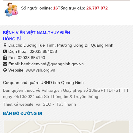
Số người online:
16
Tổng truy cập:
26.707.072
BỆNH VIỆN VIỆT NAM-THỤY ĐIỂN
UÔNG BÍ
Địa chỉ: Đường Tuệ Tĩnh, Phường Uông Bí, Quảng Ninh
Điện thoại: 02033.854038
Fax: 02033.854190
Email:
benhvienvntd@quangninh.gov.vn​​​​​​​
Website: www.vsh.org.vn
Cơ quan chủ quản: UBND tỉnh Quảng Ninh
Bản quyền thuộc về Vsh.org.vn Giấy phép số 186/GPTTĐT-STTTT
ngày 24/10/2024 của Sở Thông tin & Truyền thông
Thiết kế website
và
SEO
-
Tất Thành
BẢN ĐỒ ĐƯỜNG ĐI