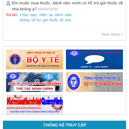
là một kỹ thuật ít xâm lấn, an toàn
Em muốn mua thuốc, bệnh viện mình có hỗ trợ gửi thuốc về
và phổ biến.
nhà không ạ?
(04/02/2025)
Trả lời:
Chào bạn, Hiện tại bệnh viện
không hỗ trợ gửi thuốc về nhà.
Việc cấp phát thuốc tại bệnh viện
được thực hiện theo đơn thuốc
Xem thêm
của bác sĩ sau khi thăm khám
trực tiếp.
THỐNG KÊ TRUY CẬP