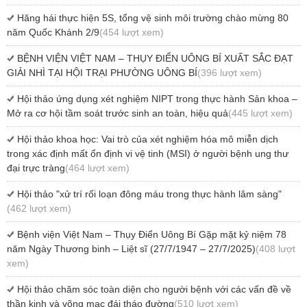
Hăng hái thực hiện 5S, tổng vệ sinh môi trường chào mừng 80
năm Quốc Khánh 2/9
(454 lượt xem)
BỆNH VIỆN VIỆT NAM – THỤY ĐIỂN UÔNG BÍ XUẤT SẮC ĐẠT
GIẢI NHÌ TẠI HỘI TRẠI PHƯỜNG UÔNG BÍ
(396 lượt xem)
Hội thảo ứng dụng xét nghiệm NIPT trong thực hành Sản khoa –
Mở ra cơ hội tầm soát trước sinh an toàn, hiệu quả
(445 lượt xem)
Hội thảo khoa học: Vai trò của xét nghiệm hóa mô miễn dịch
trong xác định mất ổn định vi vệ tinh (MSI) ở người bệnh ung thư
đại trực tràng
(464 lượt xem)
Hội thảo "xử trí rối loạn đông máu trong thực hành lâm sàng"
(462 lượt xem)
Bệnh viện Việt Nam – Thụy Điển Uông Bí Gặp mặt kỷ niệm 78
năm Ngày Thương binh – Liệt sĩ (27/7/1947 – 27/7/2025)
(408 lượt
xem)
Hội thảo chăm sóc toàn diện cho người bệnh với các vấn đề về
thần kinh và võng mạc đái tháo đường
(510 lượt xem)