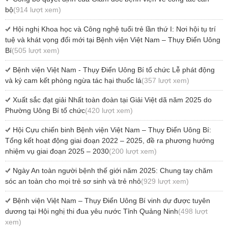
bộ
(914 lượt xem)
Hội nghị Khoa học và Công nghệ tuổi trẻ lần thứ I: Nơi hội tụ trí
tuệ và khát vọng đổi mới tại Bệnh viện Việt Nam – Thụy Điển Uông
Bí
(505 lượt xem)
Bệnh viện Việt Nam - Thụy Điển Uông Bí tổ chức Lễ phát động
và ký cam kết phòng ngừa tác hại thuốc lá
(357 lượt xem)
Xuất sắc đạt giải Nhất toàn đoàn tại Giải Việt dã năm 2025 do
Phường Uông Bí tổ chức
(420 lượt xem)
Hội Cựu chiến binh Bệnh viện Việt Nam – Thụy Điển Uông Bí:
Tổng kết hoạt động giai đoạn 2022 – 2025, đề ra phương hướng
nhiệm vụ giai đoạn 2025 – 2030
(200 lượt xem)
Ngày An toàn người bệnh thế giới năm 2025: Chung tay chăm
sóc an toàn cho mọi trẻ sơ sinh và trẻ nhỏ
(929 lượt xem)
Bệnh viện Việt Nam – Thụy Điển Uông Bí vinh dự được tuyên
dương tại Hội nghị thi đua yêu nước Tỉnh Quảng Ninh
(498 lượt
xem)