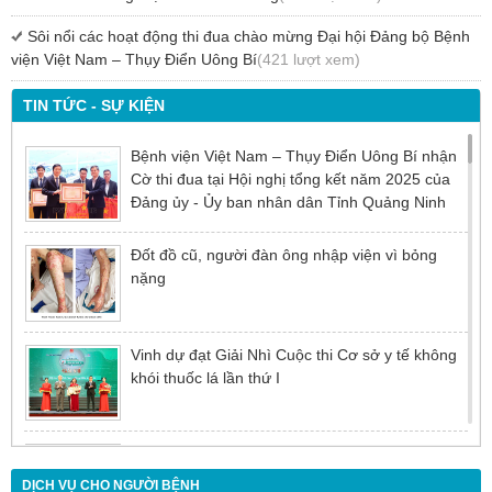
Sôi nổi các hoạt động thi đua chào mừng Đại hội Đảng bộ Bệnh
viện Việt Nam – Thụy Điển Uông Bí
(421 lượt xem)
TIN TỨC - SỰ KIỆN
Bệnh viện Việt Nam – Thụy Điển Uông Bí nhận
Cờ thi đua tại Hội nghị tổng kết năm 2025 của
Đảng ủy - Ủy ban nhân dân Tỉnh Quảng Ninh
Đốt đồ cũ, người đàn ông nhập viện vì bỏng
nặng
Vinh dự đạt Giải Nhì Cuộc thi Cơ sở y tế không
khói thuốc lá lần thứ I
Đừng để tuổi tác là rào cản khiến việc điều trị bị
chậm trễ
DỊCH VỤ CHO NGƯỜI BỆNH