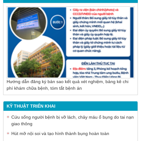
Nội soi mật tụy ngược dòng – Giải pháp tối ưu
cho người bệnh sỏi ống mật chủ
Hướng dẫn đăng ký bản sao kết quả xét nghiệm, bảng kê chi
phí khám chữa bệnh, tóm tắt bệnh án
KỸ THUẬT TRIỂN KHAI
Cứu sống người bệnh bị vỡ lách, chảy máu ổ bụng do tai nạn
giao thông
Hút mỡ nội soi và tạo hình thành bụng hoàn toàn