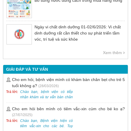
Bổ sung nước đúng cách trong mùa nắng nóng
Ngày vi chất dinh dưỡng 01-02/6/2026: Vi chất
dinh dưỡng rất cần thiết cho sự phát triển tầm
vóc, trí tuệ và sức khỏe
Xem thêm
GIẢI ĐÁP VÀ TƯ VẤN
Cho em hỏi, bệnh viện mình có khám bàn chân bẹt cho trẻ 5
tuổi không ạ?
(28/03/2026)
Trả lời:
Chào bạn, bệnh viện có tiếp
nhận khám và tư vấn bàn chân
bẹt cho trẻ em, bao gồm cả trẻ 5
tuổi. Bạn có thể đưa bé đến
Cho em hỏi bên mình có tiêm vắc-xin cúm cho bé ko ạ?
Khoa Khám bệnh của bệnh viện
(27/07/2025)
để được bác sĩ chuyên khoa
Trả lời:
Chào bạn, Bệnh viện hiện có
thăm khám. Ngoài ra, để thuận
tiêm vắc-xin cho các bé. Tuy
tiện hơn, bạn có thể đặt lịch