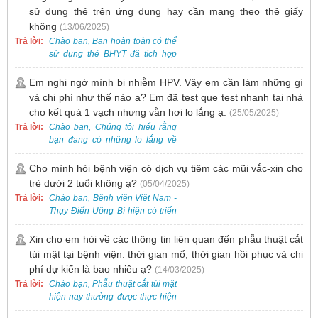
sử dụng thẻ trên ứng dụng hay cần mang theo thẻ giấy
không
(13/06/2025)
Trả lời:
Chào bạn, Bạn hoàn toàn có thể
sử dụng thẻ BHYT đã tích hợp
trên ứng dụng VssID khi đến
khám và không cần mang theo
Em nghi ngờ mình bị nhiễm HPV. Vậy em cần làm những gì
thẻ giấy.
và chi phí như thế nào ạ? Em đã test que test nhanh tại nhà
cho kết quả 1 vạch nhưng vẫn hơi lo lắng ạ.
(25/05/2025)
Trả lời:
Chào bạn, Chúng tôi hiểu rằng
bạn đang có những lo lắng về
nguy cơ nhiễm HPV. Tại Bệnh
viện Việt Nam - Thụy Điển Uông
Cho mình hỏi bệnh viện có dịch vụ tiêm các mũi vắc-xin cho
Bí, chúng tôi cung cấp các dịch
trẻ dưới 2 tuổi không ạ?
(05/04/2025)
vụ thăm khám và xét nghiệm
Trả lời:
Chào bạn, Bệnh viện Việt Nam -
chuyên sâu để phát hiện sớm
Thụy Điển Uông Bí hiện có triển
HPV và tầm soát ung thư cổ tử
khai dịch vụ tiêm vắc-xin cho trẻ
cung.
dưới 2 tuổi.
Xin cho em hỏi về các thông tin liên quan đến phẫu thuật cắt
túi mật tại bệnh viện: thời gian mổ, thời gian hồi phục và chi
phí dự kiến là bao nhiêu ạ?
(14/03/2025)
Trả lời:
Chào bạn, Phẫu thuật cắt túi mật
hiện nay thường được thực hiện
bằng phương pháp nội soi, đây