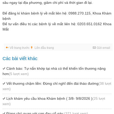
sâu ngay tại địa phương, giảm chi phí và thời gian đi lại.
Để đăng kí khám bệnh lý về mắt liên hệ: 0988.270.115, Khoa Khám
bệnh
Để tư vấn điều trị các bệnh lý về mắt liên hệ: 0203.651.0162 Khoa
Mắt
Về trang trước
Lên đầu trang
Gửi email
Các bài viết khác
Cảnh báo: Tự nắn khớp tại nhà có thể khiến tổn thương nặng
hơn
(5 lượt xem)
Vết thương chậm liền: Đừng chỉ nghĩ đến đái tháo đường
(38 lượt
xem)
Lịch khám yêu cầu khoa Khám bệnh ( 3/8- 9/8/2026 )
(25 lượt
xem)
Đừng chủ quan với cơn đau cổ gáy
(371 lượt xem)