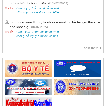
phí dự kiến là bao nhiêu ạ?
(14/03/2025)
Trả lời:
Chào bạn, Phẫu thuật cắt túi mật
hiện nay thường được thực hiện
bằng phương pháp nội soi, đây
là một kỹ thuật ít xâm lấn, an toàn
Em muốn mua thuốc, bệnh viện mình có hỗ trợ gửi thuốc về
và phổ biến.
nhà không ạ?
(04/02/2025)
Trả lời:
Chào bạn, Hiện tại bệnh viện
không hỗ trợ gửi thuốc về nhà.
Việc cấp phát thuốc tại bệnh viện
được thực hiện theo đơn thuốc
Xem thêm
của bác sĩ sau khi thăm khám
trực tiếp.