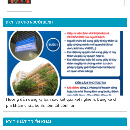
Đừng để tuổi tác là rào cản khiến việc điều trị bị
chậm trễ
DỊCH VỤ CHO NGƯỜI BỆNH
Nội soi mật tụy ngược dòng – Giải pháp tối ưu
cho người bệnh sỏi ống mật chủ
Hướng dẫn đăng ký bản sao kết quả xét nghiệm, bảng kê chi
phí khám chữa bệnh, tóm tắt bệnh án
KỸ THUẬT TRIỂN KHAI