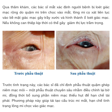
Qua thăm khám, các bác sĩ mắt xác định người bệnh bị loét giác
mạc rộng do quặm mi trên chọc vào mắt, lông mi cọ xát liên tục
vào bề mặt giác mạc gây trầy xước và hình thành ổ loét giác mạc.
Nếu không can thiệp kịp thời có thể gây giảm thị lực trầm trọng.
Trước tình trạng này, các bác sĩ đã chỉ định phẫu thuật quặm ghép
niêm mạc môi – một phẫu thuật chuyên sâu nhằm điều chỉnh lại bờ
mi, đồng thời bổ sung phần niêm mạc thiếu hụt để hạn chế tái
phát. Phương pháp này giúp tái tạo cấu trúc mi mắt, hạn chế tình
trạng lông mi chọc vào giác mạc.