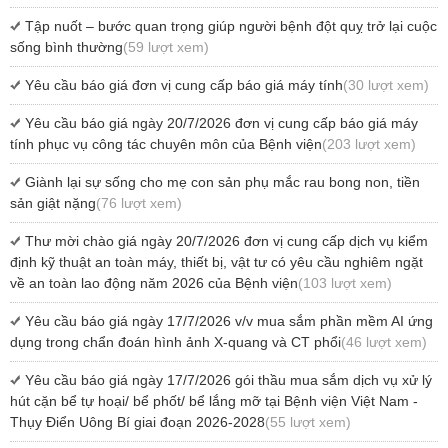
Tập nuốt – bước quan trọng giúp người bệnh đột quỵ trở lại cuộc
sống bình thường
(59 lượt xem)
Yêu cầu báo giá đơn vị cung cấp báo giá máy tính
(30 lượt xem)
Yêu cầu báo giá ngày 20/7/2026 đơn vị cung cấp báo giá máy
tính phục vụ công tác chuyên môn của Bệnh viện
(203 lượt xem)
Giành lại sự sống cho mẹ con sản phụ mắc rau bong non, tiền
sản giật nặng
(76 lượt xem)
Thư mời chào giá ngày 20/7/2026 đơn vị cung cấp dịch vụ kiểm
định kỹ thuật an toàn máy, thiết bị, vật tư có yêu cầu nghiêm ngặt
về an toàn lao động năm 2026 của Bệnh viện
(103 lượt xem)
Yêu cầu báo giá ngày 17/7/2026 v/v mua sắm phần mềm AI ứng
dụng trong chẩn đoán hình ảnh X-quang và CT phổi
(46 lượt xem)
Yêu cầu báo giá ngày 17/7/2026 gói thầu mua sắm dịch vụ xử lý
hút cặn bể tự hoại/ bể phốt/ bể lắng mỡ tại Bệnh viện Việt Nam -
Thụy Điển Uông Bí giai đoạn 2026-2028
(55 lượt xem)