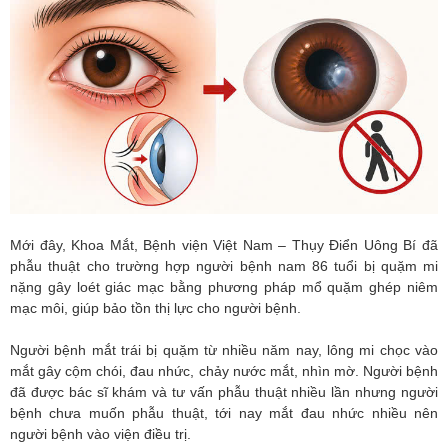
Mới đây, Khoa Mắt, Bệnh viện Việt Nam – Thụy Điển Uông Bí đã
phẫu thuật cho trường hợp người bệnh nam 86 tuổi bị quặm mi
nặng gây loét giác mạc bằng phương pháp mổ quặm ghép niêm
mạc môi, giúp bảo tồn thị lực cho người bệnh.
Người bệnh mắt trái bị quặm từ nhiều năm nay, lông mi chọc vào
mắt gây cộm chói, đau nhức, chảy nước mắt, nhìn mờ. Người bệnh
đã được bác sĩ khám và tư vấn phẫu thuật nhiều lần nhưng người
bệnh chưa muốn phẫu thuật, tới nay mắt đau nhức nhiều nên
người bệnh vào viện điều trị.