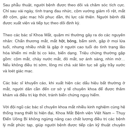
Sau phẫu thuật, người bệnh được theo dõi và chăm sóc tích cực.
Chỉ sau vài ngày, tình trạng đau nhức, cộm vướng giảm rõ rệt, mắt
đỡ cộm, giác mạc hồi phục dần, thị lực cải thiện. Người bệnh đã
được xuất viện và tiếp tục theo dõi định kỳ.
Theo các bác sĩ Khoa Mắt, quặm mi thường gây ra do các nguyên
nhân: Chấn thương mắt, mắt
hột, bỏng,
bẩm sinh, gặp ở mọi lứa
tuổi, nhưng nhiều nhất là gặp ở người cao tuổi do tình trạng lão
hóa khiến mi mắt bị co kéo, biến dạng. Triệu chứng thường gặp
gồm: cộm mắt, chảy nước mắt, đỏ mắt, sợ ánh sáng, nhìn mờ…
Nếu không điều trị sớm, lông mi chà xát liên tục sẽ gây trầy xước
và loét giác mạc.
Các bác sĩ khuyến cáo, khi xuất hiện các dấu hiệu bất thường ở
mắt, người dân cần đến cơ sở y tế chuyên khoa để được thăm
khám và điều trị kịp thời, tránh biến chứng nguy hiểm.
Với đội ngũ các bác sĩ chuyên khoa mắt nhiều kinh nghiệm cùng hệ
thống trang thiết bị hiện đại, Khoa Mắt Bệnh viện Việt Nam – Thụy
Điển Uông Bí không ngừng nâng cao chất lượng điều trị các bệnh
lý mắt phức tạp, giúp người bệnh được tiếp cận kỹ thuật chuyên