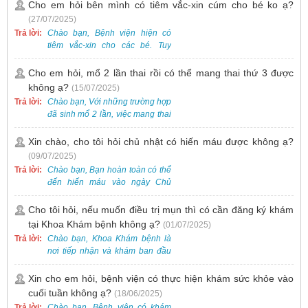
tuổi. Bạn có thể đưa bé đến
Cho em hỏi bên mình có tiêm vắc-xin cúm cho bé ko ạ?
Khoa Khám bệnh của bệnh viện
(27/07/2025)
để được bác sĩ chuyên khoa
Trả lời:
Chào bạn, Bệnh viện hiện có
thăm khám. Ngoài ra, để thuận
tiêm vắc-xin cho các bé. Tuy
tiện hơn, bạn có thể đặt lịch
nhiên, các loại vắc-xin thường về
khám trước qua số điện thoại:
theo từng đợt, không phải lúc
Cho em hỏi, mổ 2 lần thai rồi có thể mang thai thứ 3 được
0988 270 115. Nếu cần hỗ trợ
nào cũng có sẵn.
không ạ?
(15/07/2025)
thêm, vui lòng liên hệ qua Zalo
hoặc Fanpage Bệnh viện Việt
Trả lời:
Chào bạn, Với những trường hợp
Nam - Thụy Điển Uông Bí.
đã sinh mổ 2 lần, việc mang thai
lần 3 vẫn có thể thực hiện được.
Tại Bệnh viện, chúng tôi đã tiếp
Xin chào, cho tôi hỏi chủ nhật có hiến máu được không ạ?
nhận và hỗ trợ nhiều thai phụ có
(09/07/2025)
nhu cầu tương tự.
Trả lời:
Chào bạn, Bạn hoàn toàn có thể
đến hiến máu vào ngày Chủ
Nhật.
Cho tôi hỏi, nếu muốn điều trị mụn thì có cần đăng ký khám
tại Khoa Khám bệnh không ạ?
(01/07/2025)
Trả lời:
Chào bạn, Khoa Khám bệnh là
nơi tiếp nhận và khám ban đầu
cho tất cả các trường hợp, bao
gồm cả điều trị mụn. Vì vậy, bạn
Xin cho em hỏi, bệnh viện có thực hiện khám sức khỏe vào
cần đăng ký khám tại Khoa
cuối tuần không ạ?
(18/06/2025)
Khám bệnh trước.
Trả lời:
Chào bạn, Bệnh viện có khám