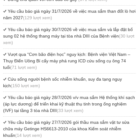
Yêu cầu báo giá ngày 31/7/2026 về việc mua sắm than đốt lò hơi
năm 2027
(129 lượt xem)
Yêu cầu báo giá ngày 30/7/2026 về việc mua sắm và lắp đặt bổ
sung 02 hệ thống thang máy tại tòa nhà DIII của Bệnh viện
(30 lượt
xem)
Vượt qua “Cơn bão điện học” nguy kịch: Bệnh viện Việt Nam –
Thụy Điển Uông Bí cấy máy phá rung ICD cứu sống cụ ông 74
tuổi
(71 lượt xem)
Cứu sống người bệnh sốc nhiễm khuẩn, suy đa tạng nguy
kịch
(150 lượt xem)
Yêu cầu báo giá ngày 28/7/2026 v/v mua sắm Hệ thống khí sạch
(áp lực dương) để triển khai kỹ thuật thụ tinh trong ống nghiệm
(IVF) tại tầng 3 tòa nhà DIII
(33 lượt xem)
Yêu cầu báo giá ngày 27/7/2026 gói thầu mua sắm vật tư sửa
chữa máy Getinge HS6613-2010 của khoa Kiểm soát nhiễm
khuẩn
(14 lượt xem)