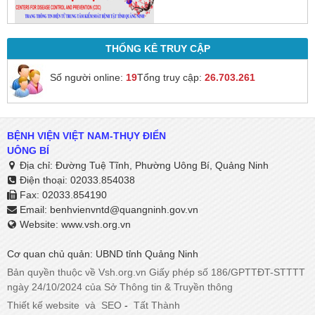
THỐNG KÊ TRUY CẬP
Số người online:
19
Tổng truy cập:
26.703.261
BỆNH VIỆN VIỆT NAM-THỤY ĐIỂN
UÔNG BÍ
Địa chỉ: Đường Tuệ Tĩnh, Phường Uông Bí, Quảng Ninh
Điện thoại: 02033.854038
Fax: 02033.854190
Email:
benhvienvntd@quangninh.gov.vn​​​​​​​
Website: www.vsh.org.vn
Cơ quan chủ quản: UBND tỉnh Quảng Ninh
Bản quyền thuộc về Vsh.org.vn Giấy phép số 186/GPTTĐT-STTTT
ngày 24/10/2024 của Sở Thông tin & Truyền thông
Thiết kế website
và
SEO
-
Tất Thành