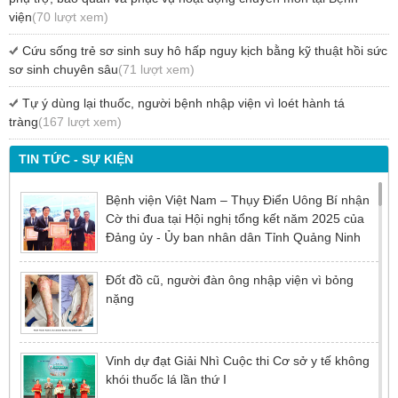
viện
(70 lượt xem)
Cứu sống trẻ sơ sinh suy hô hấp nguy kịch bằng kỹ thuật hồi sức
sơ sinh chuyên sâu
(71 lượt xem)
Tự ý dùng lại thuốc, người bệnh nhập viện vì loét hành tá
tràng
(167 lượt xem)
TIN TỨC - SỰ KIỆN
Bệnh viện Việt Nam – Thụy Điển Uông Bí nhận
Cờ thi đua tại Hội nghị tổng kết năm 2025 của
Đảng ủy - Ủy ban nhân dân Tỉnh Quảng Ninh
Đốt đồ cũ, người đàn ông nhập viện vì bỏng
nặng
Vinh dự đạt Giải Nhì Cuộc thi Cơ sở y tế không
khói thuốc lá lần thứ I