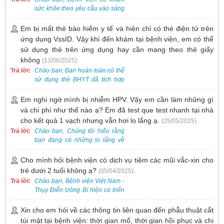
sức khỏe theo yêu cầu vào sáng
thứ Bảy. Nếu bạn có nhu cầu, vui
lòng đặt lịch trước để được sắp
Em bị mất thẻ bảo hiểm y tế và hiện chỉ có thẻ điện tử trên
xếp thời gian phù hợp.
ứng dụng VssID. Vậy khi đến khám tại bệnh viện, em có thể
sử dụng thẻ trên ứng dụng hay cần mang theo thẻ giấy
không
(13/06/2025)
Trả lời:
Chào bạn, Bạn hoàn toàn có thể
sử dụng thẻ BHYT đã tích hợp
trên ứng dụng VssID khi đến
khám và không cần mang theo
Em nghi ngờ mình bị nhiễm HPV. Vậy em cần làm những gì
thẻ giấy.
và chi phí như thế nào ạ? Em đã test que test nhanh tại nhà
cho kết quả 1 vạch nhưng vẫn hơi lo lắng ạ.
(25/05/2025)
Trả lời:
Chào bạn, Chúng tôi hiểu rằng
bạn đang có những lo lắng về
nguy cơ nhiễm HPV. Tại Bệnh
viện Việt Nam - Thụy Điển Uông
Cho mình hỏi bệnh viện có dịch vụ tiêm các mũi vắc-xin cho
Bí, chúng tôi cung cấp các dịch
trẻ dưới 2 tuổi không ạ?
(05/04/2025)
vụ thăm khám và xét nghiệm
Trả lời:
Chào bạn, Bệnh viện Việt Nam -
chuyên sâu để phát hiện sớm
Thụy Điển Uông Bí hiện có triển
HPV và tầm soát ung thư cổ tử
khai dịch vụ tiêm vắc-xin cho trẻ
cung.
dưới 2 tuổi.
Xin cho em hỏi về các thông tin liên quan đến phẫu thuật cắt
túi mật tại bệnh viện: thời gian mổ, thời gian hồi phục và chi