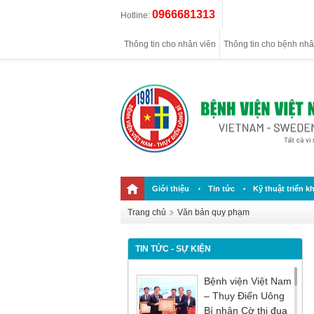
0966681313
Hotline:
Thông tin cho nhân viên
Thông tin cho bệnh nh
Giới thiệu
Tin tức
Kỹ thuật triển kh
Trang chủ
Văn bản quy phạm
TIN TỨC - SỰ KIỆN
Bệnh viện Việt Nam
– Thụy Điển Uông
Bí nhận Cờ thi đua