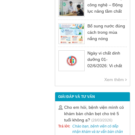
công nghệ – Động
lực nâng tầm chất
lượng khám chữa
bệnh
Bổ sung nước đúng
cách trong mùa
nắng nóng
Ngày vi chất dinh
dưỡng 01-
02/6/2026: Vi chất
dinh dưỡng rất cần
thiết cho sự phát
Xem thêm
triển tầm vóc, trí tuệ
và sức khỏe
GIẢI ĐÁP VÀ TƯ VẤN
Cho em hỏi, bệnh viện mình có
khám bàn chân bẹt cho trẻ 5
tuổi không ạ?
(28/03/2026)
Trả lời:
Chào bạn, bệnh viện có tiếp
nhận khám và tư vấn bàn chân