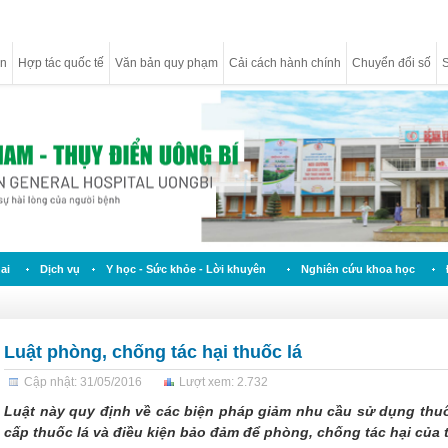
ân
Hợp tác quốc tế
Văn bản quy phạm
Cải cách hành chính
Chuyển đổi số
S
ai
Dịch vụ
Y học - Sức khỏe - Lời khuyên
Nghiên cứu khoa học
Luật phòng, chống tác hại thuốc lá
Cập nhật: 31/05/2016
Lượt xem: 2.732
Luật này quy định về các biện pháp giảm nhu cầu sử dụng thuố
cấp thuốc lá và điều kiện bảo đảm để phòng, chống tác hại của t