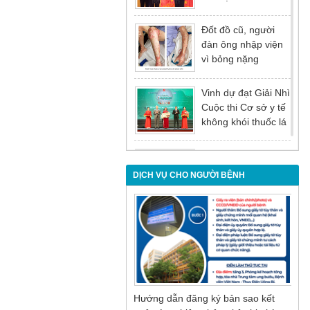
tại Hội nghị tổng kết
năm 2025 của
Đốt đồ cũ, người
Đảng ủy - Ủy ban
đàn ông nhập viện
nhân dân Tỉnh
vì bỏng nặng
Quảng Ninh
Vinh dự đạt Giải Nhì
Cuộc thi Cơ sở y tế
không khói thuốc lá
lần thứ I
Đừng để tuổi tác là
rào cản khiến việc
DỊCH VỤ CHO NGƯỜI BỆNH
điều trị bị chậm trễ
Nội soi mật tụy
ngược dòng – Giải
pháp tối ưu cho
người bệnh sỏi ống
mật chủ
Hướng dẫn đăng ký bản sao kết