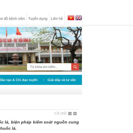
ơ đồ bệnh viện
Tuyển dụng
Liên hệ
Đào tạo & Chỉ đạo tuyến
Giải đáp và tư vấn
Cỡ chữ
c lá, biện pháp kiểm soát nguồn cung
huốc lá.