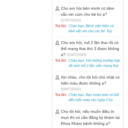
bẹt cho trẻ em, bao gồm cả trẻ 5
tuổi. Bạn có thể đưa bé đến
Cho em hỏi bên mình có tiêm
Khoa Khám bệnh của bệnh viện
vắc-xin cúm cho bé ko ạ?
để được bác sĩ chuyên khoa
(27/07/2025)
thăm khám. Ngoài ra, để thuận
Trả lời:
Chào bạn, Bệnh viện hiện có
tiện hơn, bạn có thể đặt lịch
tiêm vắc-xin cho các bé. Tuy
khám trước qua số điện thoại:
nhiên, các loại vắc-xin thường về
0988 270 115. Nếu cần hỗ trợ
theo từng đợt, không phải lúc
Cho em hỏi, mổ 2 lần thai rồi có
thêm, vui lòng liên hệ qua Zalo
nào cũng có sẵn.
thể mang thai thứ 3 được không
hoặc Fanpage Bệnh viện Việt
Nam - Thụy Điển Uông Bí.
ạ?
(15/07/2025)
Trả lời:
Chào bạn, Với những trường hợp
đã sinh mổ 2 lần, việc mang thai
lần 3 vẫn có thể thực hiện được.
Tại Bệnh viện, chúng tôi đã tiếp
Xin chào, cho tôi hỏi chủ nhật có
nhận và hỗ trợ nhiều thai phụ có
hiến máu được không ạ?
nhu cầu tương tự.
(09/07/2025)
Trả lời:
Chào bạn, Bạn hoàn toàn có thể
đến hiến máu vào ngày Chủ
Nhật.
Cho tôi hỏi, nếu muốn điều trị
mụn thì có cần đăng ký khám tại
Khoa Khám bệnh không ạ?