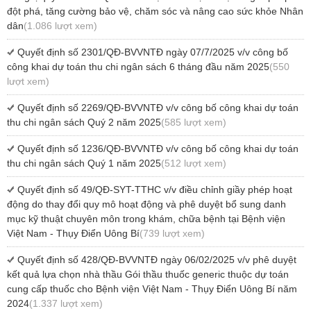
đột phá, tăng cường bảo vệ, chăm sóc và nâng cao sức khỏe Nhân
dân
(1.086 lượt xem)
Quyết định số 2301/QĐ-BVVNTĐ ngày 07/7/2025 v/v công bố
công khai dự toán thu chi ngân sách 6 tháng đầu năm 2025
(550
lượt xem)
Quyết định số 2269/QĐ-BVVNTĐ v/v công bố công khai dự toán
thu chi ngân sách Quý 2 năm 2025
(585 lượt xem)
Quyết định số 1236/QĐ-BVVNTĐ v/v công bố công khai dự toán
thu chi ngân sách Quý 1 năm 2025
(512 lượt xem)
Quyết định số 49/QĐ-SYT-TTHC v/v điều chỉnh giầy phép hoạt
động do thay đổi quy mô hoạt động và phê duyệt bổ sung danh
mục kỹ thuật chuyên môn trong khám, chữa bệnh tại Bệnh viện
Việt Nam - Thụy Điển Uông Bí
(739 lượt xem)
Quyết định số 428/QĐ-BVVNTĐ ngày 06/02/2025 v/v phê duyệt
kết quả lựa chọn nhà thầu Gói thầu thuốc generic thuộc dự toán
cung cấp thuốc cho Bệnh viện Việt Nam - Thụy Điển Uông Bí năm
2024
(1.337 lượt xem)