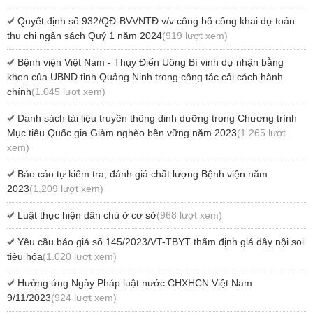
Quyết định số 932/QĐ-BVVNTĐ v/v công bố công khai dự toán
thu chi ngân sách Quý 1 năm 2024
(919 lượt xem)
Bệnh viện Việt Nam - Thụy Điển Uông Bí vinh dự nhận bằng
khen của UBND tỉnh Quảng Ninh trong công tác cải cách hành
chính
(1.045 lượt xem)
Danh sách tài liệu truyền thông dinh dưỡng trong Chương trình
Mục tiêu Quốc gia Giảm nghèo bền vững năm 2023
(1.265 lượt
xem)
Báo cáo tự kiểm tra, đánh giá chất lượng Bệnh viện năm
2023
(1.209 lượt xem)
Luật thực hiện dân chủ ở cơ sở
(968 lượt xem)
Yêu cầu báo giá số 145/2023/VT-TBYT thẩm định giá dây nội soi
tiêu hóa
(1.020 lượt xem)
Hưởng ứng Ngày Pháp luật nước CHXHCN Việt Nam
9/11/2023
(924 lượt xem)