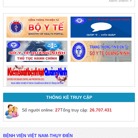
Xem thêm
của bác sĩ sau khi thăm khám
trực tiếp.
THỐNG KÊ TRUY CẬP
Số người online:
27
Tổng truy cập:
26.707.431
BỆNH VIỆN VIỆT NAM-THỤY ĐIỂN