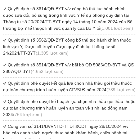
Quyết định số 3614/QĐ-BYT v/v công bố thủ tục hành chính
được sửa đổi, bổ sung trong lĩnh vực Y tế dự phòng quy định tại
Thông tư số 20/2024/TT-BYT ngày 14 tháng 10 năm 2024 của Bộ
trưởng Bộ Y tế thuộc lĩnh vực quản lý của Bộ Y tế
(1.001 lượt xem)
Quyết định số 3562/QĐ-BYT công bố thủ tục hành chính thuộc
lĩnh vực Y, Dược cổ truyền được quy định tại Thông tư số
24/2024/TT-BYT
(1.305 lượt xem)
Quyết định số 3514/QĐ-BYT v/v bãi bỏ QĐ 5086/QĐ-BYT và QĐ
2807/QĐ-BYT
(4.652 lượt xem)
Quyết định phê duyệt kết quả lựa chọn nhà thầu gói thầu thuộc
dự toán chương trình huấn luyện ATVSLĐ năm 2024
(739 lượt xem)
Quyết định phê duyệt kế hoạch lựa chọn nhà thầu gói thầu thuộc
dự toán chương trình huấn luyện an toàn vệ sinh lao động năm
2024
(764 lượt xem)
Công văn số 3141/BVVNTĐ-TTĐT&CĐT ngày 28/10/2024 v/v
báo cáo danh sách người thực hành khám bệnh, chữa bệnh tại