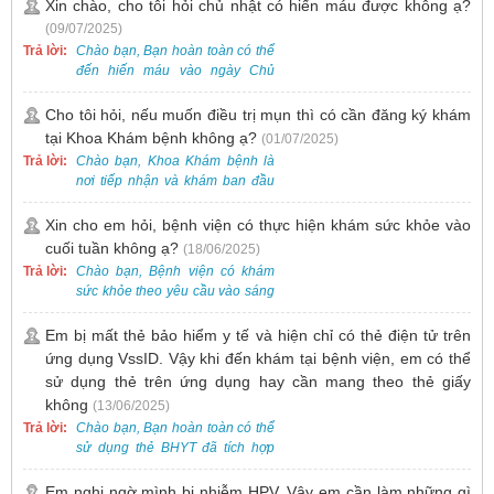
Tại Bệnh viện, chúng tôi đã tiếp
Xin chào, cho tôi hỏi chủ nhật có hiến máu được không ạ?
nhận và hỗ trợ nhiều thai phụ có
(09/07/2025)
nhu cầu tương tự.
Trả lời:
Chào bạn, Bạn hoàn toàn có thể
đến hiến máu vào ngày Chủ
Nhật.
Cho tôi hỏi, nếu muốn điều trị mụn thì có cần đăng ký khám
tại Khoa Khám bệnh không ạ?
(01/07/2025)
Trả lời:
Chào bạn, Khoa Khám bệnh là
nơi tiếp nhận và khám ban đầu
cho tất cả các trường hợp, bao
gồm cả điều trị mụn. Vì vậy, bạn
Xin cho em hỏi, bệnh viện có thực hiện khám sức khỏe vào
cần đăng ký khám tại Khoa
cuối tuần không ạ?
(18/06/2025)
Khám bệnh trước.
Trả lời:
Chào bạn, Bệnh viện có khám
sức khỏe theo yêu cầu vào sáng
thứ Bảy. Nếu bạn có nhu cầu, vui
lòng đặt lịch trước để được sắp
Em bị mất thẻ bảo hiểm y tế và hiện chỉ có thẻ điện tử trên
xếp thời gian phù hợp.
ứng dụng VssID. Vậy khi đến khám tại bệnh viện, em có thể
sử dụng thẻ trên ứng dụng hay cần mang theo thẻ giấy
không
(13/06/2025)
Trả lời:
Chào bạn, Bạn hoàn toàn có thể
sử dụng thẻ BHYT đã tích hợp
trên ứng dụng VssID khi đến
khám và không cần mang theo
Em nghi ngờ mình bị nhiễm HPV. Vậy em cần làm những gì