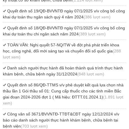
Quyết định số 19/QĐ-BVVNTĐ ngày 07/1/2025 v/v công bố công
khai dự toán thu ngân sách quý 4 năm 2024
(386 lượt xem)
Quyết định số 18/QĐ-BVVNTĐ ngày 07/1/2025 v/v công bố công
khai dự toán thu chi ngân sách năm 2024
(389 lượt xem)
TOÀN VĂN: Nghị quyết 57-NQ/TW về đột phá phát triển khoa
học, công nghệ, đổi mới sáng tạo và chuyển đổi số quốc gia
(288
lượt xem)
Danh sách người thực hành đã hoàn thành quá trình thực hành
khám bệnh, chữa bệnh ngày 31/12/2024
(848 lượt xem)
Quyết định số 86/QĐ-TTMS v/v phê duyệt kết quả lựa chọn nhà
thầu lần 1 Gói thầu số 01: Cung cấp thuốc cho các tỉnh miền Bắc
giai đoạn 2024-2026 đợt 1 ( Mã hiệu: ĐTTT.01.2024.1)
(1.891 lượt
xem)
Công văn số 3671/BVVNTĐ-TTĐT&CĐT ngày 12/12/2024 v/v
báo cáo danh sách người thực hành khám bệnh, chữa bệnh tại
bệnh viện
(703 lượt xem)