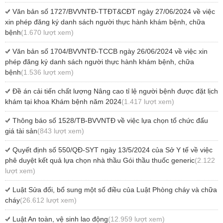
Văn bản số 1727/BVVNTĐ-TTĐT&CĐT ngày 27/06/2024 về việc
xin phép đăng ký danh sách người thực hành khám bệnh, chữa
bệnh
(1.670 lượt xem)
Văn bản số 1704/BVVNTĐ-TCCB ngày 26/06/2024 về việc xin
phép đăng ký danh sách người thực hành khám bệnh, chữa
bệnh
(1.536 lượt xem)
Đề án cải tiến chất lượng Nâng cao tỉ lệ người bệnh được đặt lịch
khám tại khoa Khám bệnh năm 2024
(1.417 lượt xem)
Thông báo số 1528/TB-BVVNTĐ về việc lựa chọn tổ chức đấu
giá tài sản
(843 lượt xem)
Quyết định số 550/QĐ-SYT ngày 13/5/2024 của Sở Y tế về việc
phê duyệt kết quả lựa chọn nhà thầu Gói thầu thuốc generic
(2.122
lượt xem)
Luật Sửa đổi, bổ sung một số điều của Luật Phòng cháy và chữa
cháy
(26.612 lượt xem)
Luật An toàn, vệ sinh lao động
(12.959 lượt xem)