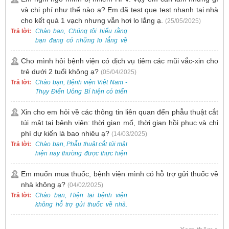
thẻ giấy.
và chi phí như thế nào ạ? Em đã test que test nhanh tại nhà
cho kết quả 1 vạch nhưng vẫn hơi lo lắng ạ.
(25/05/2025)
Trả lời:
Chào bạn, Chúng tôi hiểu rằng
bạn đang có những lo lắng về
nguy cơ nhiễm HPV. Tại Bệnh
viện Việt Nam - Thụy Điển Uông
Cho mình hỏi bệnh viện có dịch vụ tiêm các mũi vắc-xin cho
Bí, chúng tôi cung cấp các dịch
trẻ dưới 2 tuổi không ạ?
(05/04/2025)
vụ thăm khám và xét nghiệm
Trả lời:
Chào bạn, Bệnh viện Việt Nam -
chuyên sâu để phát hiện sớm
Thụy Điển Uông Bí hiện có triển
HPV và tầm soát ung thư cổ tử
khai dịch vụ tiêm vắc-xin cho trẻ
cung.
dưới 2 tuổi.
Xin cho em hỏi về các thông tin liên quan đến phẫu thuật cắt
túi mật tại bệnh viện: thời gian mổ, thời gian hồi phục và chi
phí dự kiến là bao nhiêu ạ?
(14/03/2025)
Trả lời:
Chào bạn, Phẫu thuật cắt túi mật
hiện nay thường được thực hiện
bằng phương pháp nội soi, đây
là một kỹ thuật ít xâm lấn, an toàn
Em muốn mua thuốc, bệnh viện mình có hỗ trợ gửi thuốc về
và phổ biến.
nhà không ạ?
(04/02/2025)
Trả lời:
Chào bạn, Hiện tại bệnh viện
không hỗ trợ gửi thuốc về nhà.
Việc cấp phát thuốc tại bệnh viện
được thực hiện theo đơn thuốc