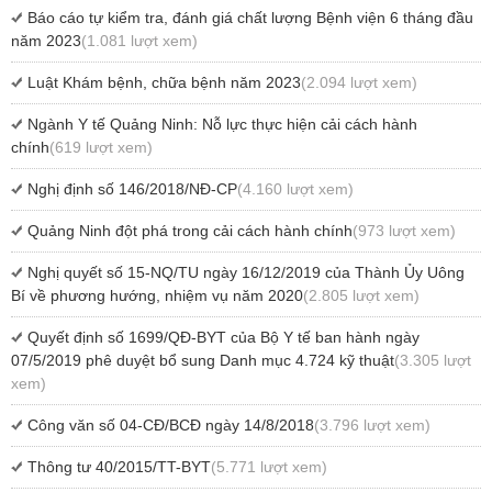
Báo cáo tự kiểm tra, đánh giá chất lượng Bệnh viện 6 tháng đầu
năm 2023
(1.081 lượt xem)
Luật Khám bệnh, chữa bệnh năm 2023
(2.094 lượt xem)
Ngành Y tế Quảng Ninh: Nỗ lực thực hiện cải cách hành
chính
(619 lượt xem)
Nghị định số 146/2018/NĐ-CP
(4.160 lượt xem)
Quảng Ninh đột phá trong cải cách hành chính
(973 lượt xem)
Nghị quyết số 15-NQ/TU ngày 16/12/2019 của Thành Ủy Uông
Bí về phương hướng, nhiệm vụ năm 2020
(2.805 lượt xem)
Quyết định số 1699/QĐ-BYT của Bộ Y tế ban hành ngày
07/5/2019 phê duyệt bổ sung Danh mục 4.724 kỹ thuật
(3.305 lượt
xem)
Công văn số 04-CĐ/BCĐ ngày 14/8/2018
(3.796 lượt xem)
Thông tư 40/2015/TT-BYT
(5.771 lượt xem)