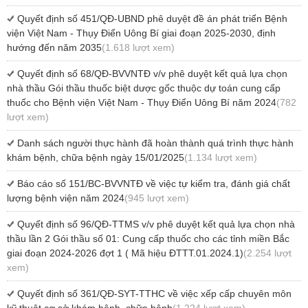
Quyết định số 451/QĐ-UBND phê duyệt đề án phát triển Bệnh
viện Việt Nam - Thụy Điển Uông Bí giai đoạn 2025-2030, định
hướng đến năm 2035
(1.618 lượt xem)
Quyết định số 68/QĐ-BVVNTĐ v/v phê duyệt kết quả lựa chọn
nhà thầu Gói thầu thuốc biệt dược gốc thuộc dự toán cung cấp
thuốc cho Bệnh viện Việt Nam - Thụy Điển Uông Bí năm 2024
(782
lượt xem)
Danh sách người thực hành đã hoàn thành quá trình thực hành
khám bệnh, chữa bệnh ngày 15/01/2025
(1.134 lượt xem)
Báo cáo số 151/BC-BVVNTĐ về việc tự kiểm tra, đánh giá chất
lượng bệnh viện năm 2024
(945 lượt xem)
Quyết định số 96/QĐ-TTMS v/v phê duyệt kết quả lựa chọn nhà
thầu lần 2 Gói thầu số 01: Cung cấp thuốc cho các tỉnh miền Bắc
giai đoạn 2024-2026 đợt 1 ( Mã hiệu ĐTTT.01.2024.1)
(2.254 lượt
xem)
Quyết định số 361/QĐ-SYT-TTHC về việc xếp cấp chuyên môn
kỹ thuật cơ sở khám bệnh, chữa bệnh
(1.224 lượt xem)