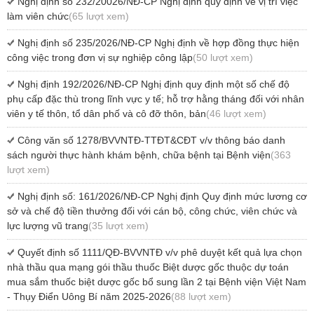
Nghị định số 232/20026/NĐ-CP Nghị định quy định về vị trí việc
làm viên chức
(65 lượt xem)
Nghị định số 235/2026/NĐ-CP Nghị định về hợp đồng thực hiện
công việc trong đơn vị sự nghiệp công lập
(50 lượt xem)
Nghị định 192/2026/NĐ-CP Nghị định quy định một số chế độ
phụ cấp đặc thù trong lĩnh vực y tế; hỗ trợ hằng tháng đối với nhân
viên y tế thôn, tổ dân phố và cô đỡ thôn, bản
(46 lượt xem)
Công văn số 1278/BVVNTĐ-TTĐT&CĐT v/v thông báo danh
sách người thực hành khám bệnh, chữa bệnh tại Bệnh viện
(363
lượt xem)
Nghị định số: 161/2026/NĐ-CP Nghị định Quy định mức lương cơ
sở và chế độ tiền thưởng đối với cán bộ, công chức, viên chức và
lực lượng vũ trang
(35 lượt xem)
Quyết định số 1111/QĐ-BVVNTĐ v/v phê duyệt kết quả lựa chọn
nhà thầu qua mạng gói thầu thuốc Biệt dược gốc thuộc dự toán
mua sắm thuốc biệt dược gốc bổ sung lần 2 tại Bệnh viện Việt Nam
- Thụy Điển Uông Bí năm 2025-2026
(88 lượt xem)