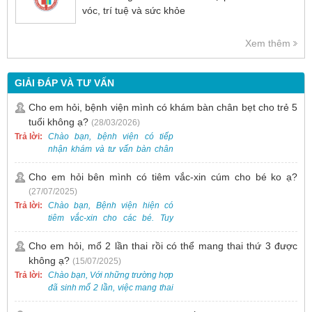
vóc, trí tuệ và sức khỏe
Xem thêm
GIẢI ĐÁP VÀ TƯ VẤN
Cho em hỏi, bệnh viện mình có khám bàn chân bẹt cho trẻ 5
tuổi không ạ?
(28/03/2026)
Trả lời:
Chào bạn, bệnh viện có tiếp
nhận khám và tư vấn bàn chân
bẹt cho trẻ em, bao gồm cả trẻ 5
tuổi. Bạn có thể đưa bé đến
Cho em hỏi bên mình có tiêm vắc-xin cúm cho bé ko ạ?
Khoa Khám bệnh của bệnh viện
(27/07/2025)
để được bác sĩ chuyên khoa
Trả lời:
Chào bạn, Bệnh viện hiện có
thăm khám. Ngoài ra, để thuận
tiêm vắc-xin cho các bé. Tuy
tiện hơn, bạn có thể đặt lịch
nhiên, các loại vắc-xin thường về
khám trước qua số điện thoại:
theo từng đợt, không phải lúc
Cho em hỏi, mổ 2 lần thai rồi có thể mang thai thứ 3 được
0988 270 115. Nếu cần hỗ trợ
nào cũng có sẵn.
không ạ?
(15/07/2025)
thêm, vui lòng liên hệ qua Zalo
hoặc Fanpage Bệnh viện Việt
Trả lời:
Chào bạn, Với những trường hợp
Nam - Thụy Điển Uông Bí.
đã sinh mổ 2 lần, việc mang thai
lần 3 vẫn có thể thực hiện được.