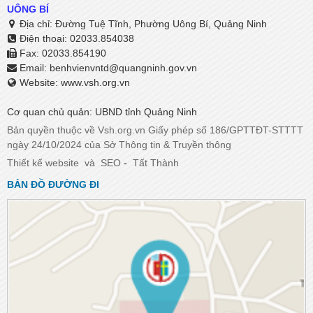
UÔNG BÍ
Địa chỉ: Đường Tuệ Tĩnh, Phường Uông Bí, Quảng Ninh
Điện thoại: 02033.854038
Fax: 02033.854190
Email:
benhvienvntd@quangninh.gov.vn​​​​​​​
Website: www.vsh.org.vn
Cơ quan chủ quản: UBND tỉnh Quảng Ninh
Bản quyền thuộc về Vsh.org.vn Giấy phép số 186/GPTTĐT-STTTT
ngày 24/10/2024 của Sở Thông tin & Truyền thông
Thiết kế website
và
SEO
-
Tất Thành
BẢN ĐỒ ĐƯỜNG ĐI