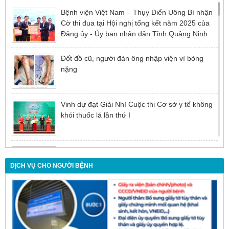
Bệnh viện Việt Nam – Thụy Điển Uông Bí nhận
Cờ thi đua tại Hội nghị tổng kết năm 2025 của
Đảng ủy - Ủy ban nhân dân Tỉnh Quảng Ninh
Đốt đồ cũ, người đàn ông nhập viện vì bỏng
nặng
Vinh dự đạt Giải Nhì Cuộc thi Cơ sở y tế không
khói thuốc lá lần thứ I
Đừng để tuổi tác là rào cản khiến việc điều trị bị
chậm trễ
DỊCH VỤ CHO NGƯỜI BỆNH
Nội soi mật tụy ngược dòng – Giải pháp tối ưu
cho người bệnh sỏi ống mật chủ