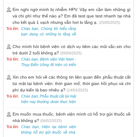
trên ứng dụng VssID khi đến
khám và không cần mang theo
Em nghi ngờ mình bị nhiễm HPV. Vậy em cần làm những gì
thẻ giấy.
và chi phí như thế nào ạ? Em đã test que test nhanh tại nhà
cho kết quả 1 vạch nhưng vẫn hơi lo lắng ạ.
(25/05/2025)
Trả lời:
Chào bạn, Chúng tôi hiểu rằng
bạn đang có những lo lắng về
nguy cơ nhiễm HPV. Tại Bệnh
viện Việt Nam - Thụy Điển Uông
Cho mình hỏi bệnh viện có dịch vụ tiêm các mũi vắc-xin cho
Bí, chúng tôi cung cấp các dịch
trẻ dưới 2 tuổi không ạ?
(05/04/2025)
vụ thăm khám và xét nghiệm
Trả lời:
Chào bạn, Bệnh viện Việt Nam -
chuyên sâu để phát hiện sớm
Thụy Điển Uông Bí hiện có triển
HPV và tầm soát ung thư cổ tử
khai dịch vụ tiêm vắc-xin cho trẻ
cung.
dưới 2 tuổi.
Xin cho em hỏi về các thông tin liên quan đến phẫu thuật cắt
túi mật tại bệnh viện: thời gian mổ, thời gian hồi phục và chi
phí dự kiến là bao nhiêu ạ?
(14/03/2025)
Trả lời:
Chào bạn, Phẫu thuật cắt túi mật
hiện nay thường được thực hiện
bằng phương pháp nội soi, đây
là một kỹ thuật ít xâm lấn, an toàn
Em muốn mua thuốc, bệnh viện mình có hỗ trợ gửi thuốc về
và phổ biến.
nhà không ạ?
(04/02/2025)
Trả lời:
Chào bạn, Hiện tại bệnh viện
không hỗ trợ gửi thuốc về nhà.