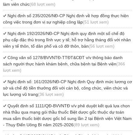
làm viên chức
(68 lượt xem)
Nghị định số 235/2026/NĐ-CP Nghị định về hợp đồng thực hiện
công việc trong đơn vị sự nghiệp công lập
(51 lượt xem)
Nghị định 192/2026/NĐ-CP Nghị định quy định một số chế độ
phụ cấp đặc thù trong lĩnh vực y tế; hỗ trợ hằng tháng đối với nhân
viên y tế thôn, tổ dân phố và cô đỡ thôn, bản
(56 lượt xem)
Công văn số 1278/BVVNTĐ-TTĐT&CĐT v/v thông báo danh
sách người thực hành khám bệnh, chữa bệnh tại Bệnh viện
(366
lượt xem)
Nghị định số: 161/2026/NĐ-CP Nghị định Quy định mức lương cơ
sở và chế độ tiền thưởng đối với cán bộ, công chức, viên chức và
lực lượng vũ trang
(36 lượt xem)
Quyết định số 1111/QĐ-BVVNTĐ v/v phê duyệt kết quả lựa chọn
nhà thầu qua mạng gói thầu thuốc Biệt dược gốc thuộc dự toán
mua sắm thuốc biệt dược gốc bổ sung lần 2 tại Bệnh viện Việt Nam
- Thụy Điển Uông Bí năm 2025-2026
(89 lượt xem)