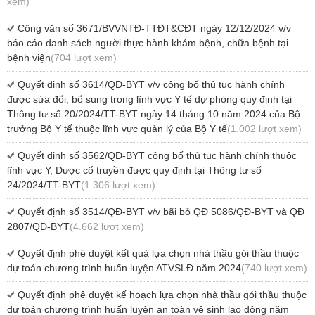
xem)
Công văn số 3671/BVVNTĐ-TTĐT&CĐT ngày 12/12/2024 v/v
báo cáo danh sách người thực hành khám bệnh, chữa bệnh tại
bệnh viện
(704 lượt xem)
Quyết định số 3614/QĐ-BYT v/v công bố thủ tục hành chính
được sửa đổi, bổ sung trong lĩnh vực Y tế dự phòng quy định tại
Thông tư số 20/2024/TT-BYT ngày 14 tháng 10 năm 2024 của Bộ
trưởng Bộ Y tế thuộc lĩnh vực quản lý của Bộ Y tế
(1.002 lượt xem)
Quyết định số 3562/QĐ-BYT công bố thủ tục hành chính thuộc
lĩnh vực Y, Dược cổ truyền được quy định tại Thông tư số
24/2024/TT-BYT
(1.306 lượt xem)
Quyết định số 3514/QĐ-BYT v/v bãi bỏ QĐ 5086/QĐ-BYT và QĐ
2807/QĐ-BYT
(4.662 lượt xem)
Quyết định phê duyệt kết quả lựa chọn nhà thầu gói thầu thuộc
dự toán chương trình huấn luyện ATVSLĐ năm 2024
(740 lượt xem)
Quyết định phê duyệt kế hoạch lựa chọn nhà thầu gói thầu thuộc
dự toán chương trình huấn luyện an toàn vệ sinh lao động năm