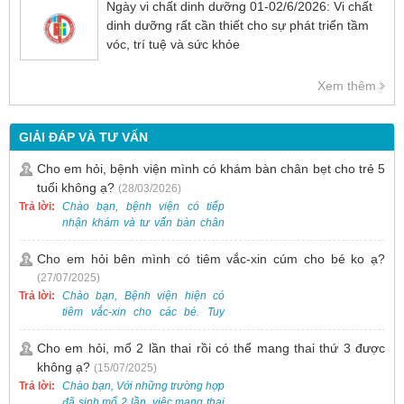
Ngày vi chất dinh dưỡng 01-02/6/2026: Vi chất
dinh dưỡng rất cần thiết cho sự phát triển tầm
vóc, trí tuệ và sức khỏe
Xem thêm
GIẢI ĐÁP VÀ TƯ VẤN
Cho em hỏi, bệnh viện mình có khám bàn chân bẹt cho trẻ 5
tuổi không ạ?
(28/03/2026)
Trả lời:
Chào bạn, bệnh viện có tiếp
nhận khám và tư vấn bàn chân
bẹt cho trẻ em, bao gồm cả trẻ 5
tuổi. Bạn có thể đưa bé đến
Cho em hỏi bên mình có tiêm vắc-xin cúm cho bé ko ạ?
Khoa Khám bệnh của bệnh viện
(27/07/2025)
để được bác sĩ chuyên khoa
Trả lời:
Chào bạn, Bệnh viện hiện có
thăm khám. Ngoài ra, để thuận
tiêm vắc-xin cho các bé. Tuy
tiện hơn, bạn có thể đặt lịch
nhiên, các loại vắc-xin thường về
khám trước qua số điện thoại:
theo từng đợt, không phải lúc
Cho em hỏi, mổ 2 lần thai rồi có thể mang thai thứ 3 được
0988 270 115. Nếu cần hỗ trợ
nào cũng có sẵn.
không ạ?
(15/07/2025)
thêm, vui lòng liên hệ qua Zalo
hoặc Fanpage Bệnh viện Việt
Trả lời:
Chào bạn, Với những trường hợp
Nam - Thụy Điển Uông Bí.
đã sinh mổ 2 lần, việc mang thai