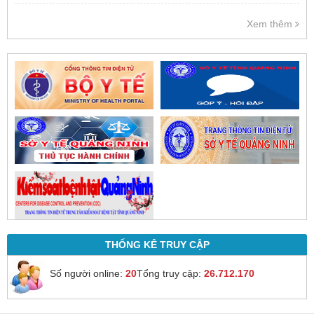
Việc cấp phát thuốc tại bệnh viện
được thực hiện theo đơn thuốc
Xem thêm
của bác sĩ sau khi thăm khám
trực tiếp.
THỐNG KÊ TRUY CẬP
Số người online:
20
Tổng truy cập:
26.712.170