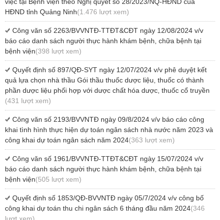
việc tại Bệnh viện theo Nghị quyết số 28/2023/NQ-HĐND của
HĐND tỉnh Quảng Ninh
(1.476 lượt xem)
Công văn số 2263/BVVNTĐ-TTĐT&CĐT ngày 12/08/2024 v/v
báo cáo danh sách người thực hành khám bệnh, chữa bệnh tại
bệnh viện
(398 lượt xem)
Quyết định số 897/QĐ-SYT ngày 12/07/2024 v/v phê duyệt kết
quả lựa chọn nhà thầu Gói thầu thuốc dược liệu, thuốc có thành
phần dược liệu phối hợp với dược chất hóa dược, thuốc cổ truyền
(431 lượt xem)
Công văn số 2193/BVVNTĐ ngày 09/8/2024 v/v báo cáo công
khai tình hình thực hiện dự toán ngân sách nhà nước năm 2023 và
công khai dự toán ngân sách năm 2024
(363 lượt xem)
Công văn số 1961/BVVNTĐ-TTĐT&CĐT ngày 15/07/2024 v/v
báo cáo danh sách người thực hành khám bệnh, chữa bệnh tại
bệnh viện
(505 lượt xem)
Quyết định số 1853/QĐ-BVVNTĐ ngày 05/7/2024 v/v công bố
công khai dự toán thu chi ngân sách 6 tháng đầu năm 2024
(346
lượt xem)