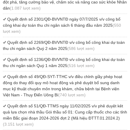
đột phá, tăng cường bảo vệ, chăm sóc và nâng cao sức khỏe Nhân
dân
(1.087 lượt xem)
Quyết định số 2301/QĐ-BVVNTĐ ngày 07/7/2025 v/v công bố
công khai dự toán thu chi ngân sách 6 tháng đầu năm 2025
(550
lượt xem)
Quyết định số 2269/QĐ-BVVNTĐ v/v công bố công khai dự toán
thu chi ngân sách Quý 2 năm 2025
(586 lượt xem)
Quyết định số 1236/QĐ-BVVNTĐ v/v công bố công khai dự toán
thu chi ngân sách Quý 1 năm 2025
(516 lượt xem)
Quyết định số 49/QĐ-SYT-TTHC v/v điều chỉnh giầy phép hoạt
động do thay đổi quy mô hoạt động và phê duyệt bổ sung danh
mục kỹ thuật chuyên môn trong khám, chữa bệnh tại Bệnh viện
Việt Nam - Thụy Điển Uông Bí
(740 lượt xem)
Quyết định số 51/QĐ-TTMS ngày 11/02/2025 v/v phê duyệt kêt
quả lựa chọn nhà thầu Gói thầu số 01: Cung cấp thuốc cho các tỉnh
miền Bắc giai đoạn 2024-2026 đợt 2 (Mã hiệu ĐTTT.01.2024.2)
(3.151 lượt xem)