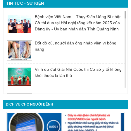
TIN TỨC - SỰ KIỆN
Bệnh viện Việt Nam – Thụy Điển Uông Bí nhận
Cờ thi đua tại Hội nghị tổng kết năm 2025 của
Đảng ủy - Ủy ban nhân dân Tỉnh Quảng Ninh
Đốt đồ cũ, người đàn ông nhập viện vì bỏng
nặng
Vinh dự đạt Giải Nhì Cuộc thi Cơ sở y tế không
khói thuốc lá lần thứ I
Đừng để tuổi tác là rào cản khiến việc điều trị bị
chậm trễ
DỊCH VỤ CHO NGƯỜI BỆNH
Nội soi mật tụy ngược dòng – Giải pháp tối ưu
cho người bệnh sỏi ống mật chủ