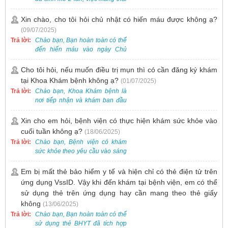
lần 3 vẫn có thể thực hiện được.
Tại Bệnh viện, chúng tôi đã tiếp
Xin chào, cho tôi hỏi chủ nhật có hiến máu được không ạ?
nhận và hỗ trợ nhiều thai phụ có
(09/07/2025)
nhu cầu tương tự.
Trả lời:
Chào bạn, Bạn hoàn toàn có thể
đến hiến máu vào ngày Chủ
Nhật.
Cho tôi hỏi, nếu muốn điều trị mụn thì có cần đăng ký khám
tại Khoa Khám bệnh không ạ?
(01/07/2025)
Trả lời:
Chào bạn, Khoa Khám bệnh là
nơi tiếp nhận và khám ban đầu
cho tất cả các trường hợp, bao
gồm cả điều trị mụn. Vì vậy, bạn
Xin cho em hỏi, bệnh viện có thực hiện khám sức khỏe vào
cần đăng ký khám tại Khoa
cuối tuần không ạ?
(18/06/2025)
Khám bệnh trước.
Trả lời:
Chào bạn, Bệnh viện có khám
sức khỏe theo yêu cầu vào sáng
thứ Bảy. Nếu bạn có nhu cầu, vui
lòng đặt lịch trước để được sắp
Em bị mất thẻ bảo hiểm y tế và hiện chỉ có thẻ điện tử trên
xếp thời gian phù hợp.
ứng dụng VssID. Vậy khi đến khám tại bệnh viện, em có thể
sử dụng thẻ trên ứng dụng hay cần mang theo thẻ giấy
không
(13/06/2025)
Trả lời:
Chào bạn, Bạn hoàn toàn có thể
sử dụng thẻ BHYT đã tích hợp