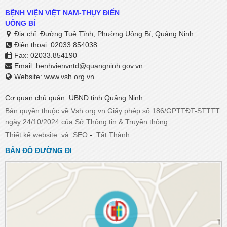
BỆNH VIỆN VIỆT NAM-THỤY ĐIỂN
UÔNG BÍ
Địa chỉ: Đường Tuệ Tĩnh, Phường Uông Bí, Quảng Ninh
Điện thoại: 02033.854038
Fax: 02033.854190
Email:
benhvienvntd@quangninh.gov.vn​​​​​​​
Website: www.vsh.org.vn
Cơ quan chủ quản: UBND tỉnh Quảng Ninh
Bản quyền thuộc về Vsh.org.vn Giấy phép số 186/GPTTĐT-STTTT
ngày 24/10/2024 của Sở Thông tin & Truyền thông
Thiết kế website
và
SEO
-
Tất Thành
BẢN ĐỒ ĐƯỜNG ĐI