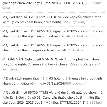
giai đoạn 2024-2026 đợt 1 ( Mã hiệu ĐTTT.01.2024.1)
(2.267 lượt
xem)
Quyết định số 361/QĐ-SYT-TTHC về việc xếp cấp chuyên môn
kỹ thuật cơ sở khám bệnh, chữa bệnh
(1.225 lượt xem)
Quyết định số 19/QĐ-BVVNTĐ ngày 07/1/2025 v/v công bố công
khai dự toán thu ngân sách quý 4 năm 2024
(386 lượt xem)
Quyết định số 18/QĐ-BVVNTĐ ngày 07/1/2025 v/v công bố công
khai dự toán thu chi ngân sách năm 2024
(391 lượt xem)
TOÀN VĂN: Nghị quyết 57-NQ/TW về đột phá phát triển khoa
học, công nghệ, đổi mới sáng tạo và chuyển đổi số quốc gia
(294
lượt xem)
Danh sách người thực hành đã hoàn thành quá trình thực hành
khám bệnh, chữa bệnh ngày 31/12/2024
(850 lượt xem)
Quyết định số 86/QĐ-TTMS v/v phê duyệt kết quả lựa chọn nhà
thầu lần 1 Gói thầu số 01: Cung cấp thuốc cho các tỉnh miền Bắc
giai đoạn 2024-2026 đợt 1 ( Mã hiệu: ĐTTT.01.2024.1)
(1.896 lượt