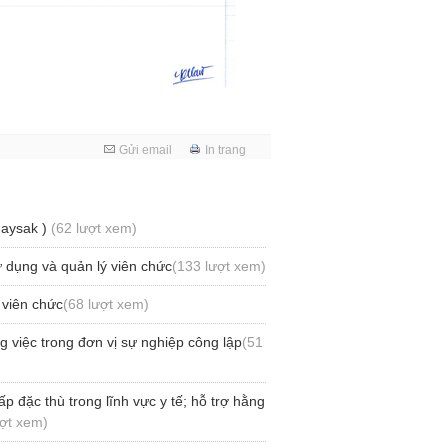
Gửi email
In trang
Maysak )
(62 lượt xem)
 dụng và quản lý viên chức
(133 lượt xem)
 viên chức
(68 lượt xem)
 việc trong đơn vị sự nghiệp công lập
(51
 đặc thù trong lĩnh vực y tế; hỗ trợ hằng
ượt xem)