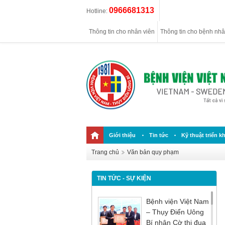
0966681313
Hotline:
Thông tin cho nhân viên
Thông tin cho bệnh nh
Giới thiệu
Tin tức
Kỹ thuật triển kh
Trang chủ
Văn bản quy phạm
TIN TỨC - SỰ KIỆN
Bệnh viện Việt Nam
– Thụy Điển Uông
Bí nhận Cờ thi đua