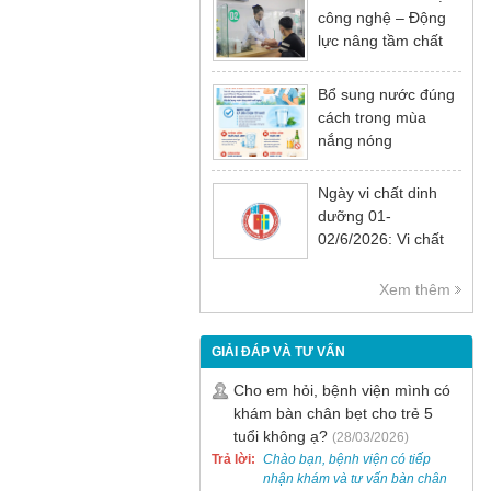
công nghệ – Động
lực nâng tầm chất
lượng khám chữa
bệnh
Bổ sung nước đúng
cách trong mùa
nắng nóng
Ngày vi chất dinh
dưỡng 01-
02/6/2026: Vi chất
dinh dưỡng rất cần
thiết cho sự phát
Xem thêm
triển tầm vóc, trí tuệ
và sức khỏe
GIẢI ĐÁP VÀ TƯ VẤN
Cho em hỏi, bệnh viện mình có
khám bàn chân bẹt cho trẻ 5
tuổi không ạ?
(28/03/2026)
Trả lời:
Chào bạn, bệnh viện có tiếp
nhận khám và tư vấn bàn chân