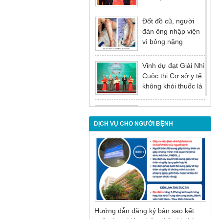
tại Hội nghị tổng kết
năm 2025 của
Đốt đồ cũ, người
Đảng ủy - Ủy ban
đàn ông nhập viện
nhân dân Tỉnh
vì bỏng nặng
Quảng Ninh
Vinh dự đạt Giải Nhì
Cuộc thi Cơ sở y tế
không khói thuốc lá
lần thứ I
Đừng để tuổi tác là
rào cản khiến việc
DỊCH VỤ CHO NGƯỜI BỆNH
điều trị bị chậm trễ
Nội soi mật tụy
ngược dòng – Giải
pháp tối ưu cho
người bệnh sỏi ống
mật chủ
Hướng dẫn đăng ký bản sao kết