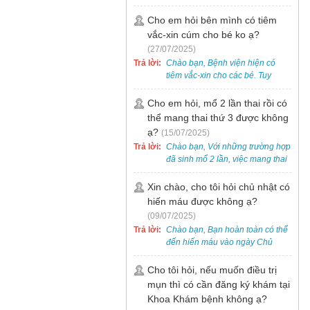
bẹt cho trẻ em, bao gồm cả trẻ 5
tuổi. Bạn có thể đưa bé đến
Cho em hỏi bên mình có tiêm
Khoa Khám bệnh của bệnh viện
vắc-xin cúm cho bé ko ạ?
để được bác sĩ chuyên khoa
(27/07/2025)
thăm khám. Ngoài ra, để thuận
Trả lời:
Chào bạn, Bệnh viện hiện có
tiện hơn, bạn có thể đặt lịch
tiêm vắc-xin cho các bé. Tuy
khám trước qua số điện thoại:
nhiên, các loại vắc-xin thường về
0988 270 115. Nếu cần hỗ trợ
theo từng đợt, không phải lúc
Cho em hỏi, mổ 2 lần thai rồi có
thêm, vui lòng liên hệ qua Zalo
nào cũng có sẵn.
thể mang thai thứ 3 được không
hoặc Fanpage Bệnh viện Việt
Nam - Thụy Điển Uông Bí.
ạ?
(15/07/2025)
Trả lời:
Chào bạn, Với những trường hợp
đã sinh mổ 2 lần, việc mang thai
lần 3 vẫn có thể thực hiện được.
Tại Bệnh viện, chúng tôi đã tiếp
Xin chào, cho tôi hỏi chủ nhật có
nhận và hỗ trợ nhiều thai phụ có
hiến máu được không ạ?
nhu cầu tương tự.
(09/07/2025)
Trả lời:
Chào bạn, Bạn hoàn toàn có thể
đến hiến máu vào ngày Chủ
Nhật.
Cho tôi hỏi, nếu muốn điều trị
mụn thì có cần đăng ký khám tại
Khoa Khám bệnh không ạ?