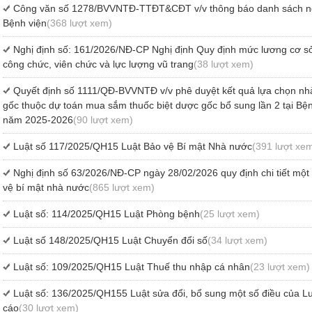
Công văn số 1278/BVVNTĐ-TTĐT&CĐT v/v thông báo danh sách ng
Bệnh viện
(368 lượt xem)
Nghị định số: 161/2026/NĐ-CP Nghị định Quy định mức lương cơ sở 
công chức, viên chức và lực lượng vũ trang
(38 lượt xem)
Quyết định số 1111/QĐ-BVVNTĐ v/v phê duyệt kết quả lựa chọn nhà
gốc thuộc dự toán mua sắm thuốc biệt dược gốc bổ sung lần 2 tại Bệ
năm 2025-2026
(90 lượt xem)
Luật số 117/2025/QH15 Luật Bảo vệ Bí mật Nhà nước
(391 lượt xe
Nghị định số 63/2026/NĐ-CP ngày 28/02/2026 quy định chi tiết một 
vệ bí mật nhà nước
(865 lượt xem)
Luật số: 114/2025/QH15 Luật Phòng bệnh
(25 lượt xem)
Luật số 148/2025/QH15 Luật Chuyển đổi số
(34 lượt xem)
Luật số: 109/2025/QH15 Luật Thuế thu nhập cá nhân
(23 lượt xem)
Luật số: 136/2025/QH155 Luật sửa đổi, bổ sung một số điều của Luậ
cáo
(30 lượt xem)