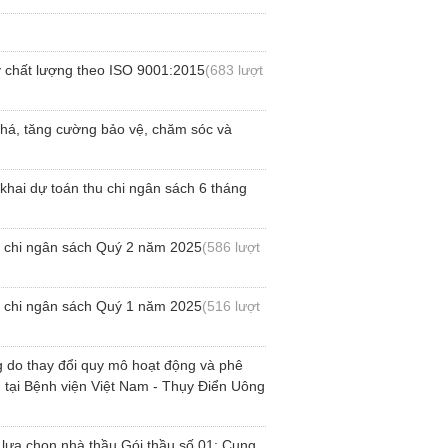
ý chất lượng theo ISO 9001:2015
(683 lượt
phá, tăng cường bảo vệ, chăm sóc và
hai dự toán thu chi ngân sách 6 tháng
u chi ngân sách Quý 2 năm 2025
(586 lượt
u chi ngân sách Quý 1 năm 2025
(516 lượt
 do thay đổi quy mô hoạt động và phê
tại Bệnh viện Việt Nam - Thụy Điển Uông
lựa chọn nhà thầu Gói thầu số 01: Cung