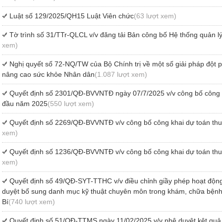
Luật số 129/2025/QH15 Luật Viên chức
(63 lượt xem)
Tờ trình số 31/TTr-QLCL v/v đăng tải Bản công bố Hệ thống quản l
xem)
Nghị quyết số 72-NQ/TW của Bộ Chính trị về một số giải pháp đột 
nâng cao sức khỏe Nhân dân
(1.087 lượt xem)
Quyết định số 2301/QĐ-BVVNTĐ ngày 07/7/2025 v/v công bố công k
đầu năm 2025
(550 lượt xem)
Quyết định số 2269/QĐ-BVVNTĐ v/v công bố công khai dự toán th
xem)
Quyết định số 1236/QĐ-BVVNTĐ v/v công bố công khai dự toán th
xem)
Quyết định số 49/QĐ-SYT-TTHC v/v điều chỉnh giầy phép hoạt động
duyệt bổ sung danh mục kỹ thuật chuyên môn trong khám, chữa bệnh 
Bí
(740 lượt xem)
Quyết định số 51/QĐ-TTMS ngày 11/02/2025 v/v phê duyệt kêt quả 