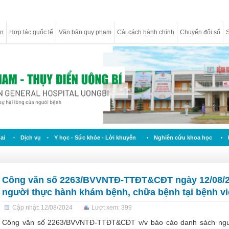
ân
Hợp tác quốc tế
Văn bản quy phạm
Cải cách hành chính
Chuyển đổi số
S
ai
Dịch vụ
Y học - Sức khỏe - Lời khuyên
Nghiên cứu khoa học
Công văn số 2263/BVVNTĐ-TTĐT&CĐT ngày 12/08/20
người thực hành khám bệnh, chữa bệnh tại bệnh v
Cập nhật: 12/08/2024
Lượt xem: 399
Công văn số 2263/BVVNTĐ-TTĐT&CĐT v/v báo cáo danh sách ngườ