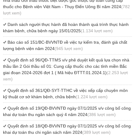
nhà thầu Gói thầu thuốc biệt dược gốc thuộc dự toán cung cấp
thuốc cho Bệnh viện Việt Nam - Thụy Điển Uông Bí năm 2024
(782
lượt xem)
Danh sách người thực hành đã hoàn thành quá trình thực hành
khám bệnh, chữa bệnh ngày 15/01/2025
(1.134 lượt xem)
Báo cáo số 151/BC-BVVNTĐ về việc tự kiểm tra, đánh giá chất
lượng bệnh viện năm 2024
(945 lượt xem)
Quyết định số 96/QĐ-TTMS v/v phê duyệt kết quả lựa chọn nhà
thầu lần 2 Gói thầu số 01: Cung cấp thuốc cho các tỉnh miền Bắc
giai đoạn 2024-2026 đợt 1 ( Mã hiệu ĐTTT.01.2024.1)
(2.253 lượt
xem)
Quyết định số 361/QĐ-SYT-TTHC về việc xếp cấp chuyên môn
kỹ thuật cơ sở khám bệnh, chữa bệnh
(1.224 lượt xem)
Quyết định số 19/QĐ-BVVNTĐ ngày 07/1/2025 v/v công bố công
khai dự toán thu ngân sách quý 4 năm 2024
(386 lượt xem)
Quyết định số 18/QĐ-BVVNTĐ ngày 07/1/2025 v/v công bố công
khai dự toán thu chi ngân sách năm 2024
(389 lượt xem)