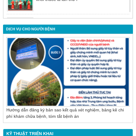
Đừng để tuổi tác là rào cản khiến việc điều trị bị
chậm trễ
DỊCH VỤ CHO NGƯỜI BỆNH
Nội soi mật tụy ngược dòng – Giải pháp tối ưu
cho người bệnh sỏi ống mật chủ
Hướng dẫn đăng ký bản sao kết quả xét nghiệm, bảng kê chi
phí khám chữa bệnh, tóm tắt bệnh án
KỸ THUẬT TRIỂN KHAI