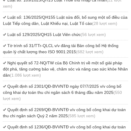
Luật số: 109/2025/QH15 Luật Thuế thu nhập cá nhân
(22 lượt
xem)
Luật số: 136/2025/QH155 Luật sửa đổi, bổ sung một số điều của
Luật Tiếp công dân, Luật Khiếu nại, Luật Tố cáo
(28 lượt xem)
Luật số 129/2025/QH15 Luật Viên chức
(56 lượt xem)
Tờ trình số 31/TTr-QLCL v/v đăng tải Bản công bố Hệ thống
quản lý chất lượng theo ISO 9001:2015
(682 lượt xem)
Nghị quyết số 72-NQ/TW của Bộ Chính trị về một số giải pháp
đột phá, tăng cường bảo vệ, chăm sóc và nâng cao sức khỏe Nhân
dân
(1.086 lượt xem)
Quyết định số 2301/QĐ-BVVNTĐ ngày 07/7/2025 v/v công bố
công khai dự toán thu chi ngân sách 6 tháng đầu năm 2025
(550
lượt xem)
Quyết định số 2269/QĐ-BVVNTĐ v/v công bố công khai dự toán
thu chi ngân sách Quý 2 năm 2025
(585 lượt xem)
Quyết định số 1236/QĐ-BVVNTĐ v/v công bố công khai dự toán