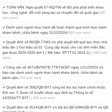
TOÀN VĂN: Nghị quyết 57-NQ/TW về đột phá phát triển khoa
học, công nghệ, đổi mới sáng tạo và chuyển đổi số quốc gia
(288
lượt xem)
Danh sách người thực hành đã hoàn thành quá trình thực hành
khám bệnh, chữa bệnh ngày 31/12/2024
(848 lượt xem)
Quyết định số 86/QĐ-TTMS v/v phê duyệt kết quả lựa chọn nhà
thầu lần 1 Gói thầu số 01: Cung cấp thuốc cho các tỉnh miền Bắc
giai đoạn 2024-2026 đợt 1 ( Mã hiệu: ĐTTT.01.2024.1)
(1.890 lượt
xem)
Công văn số 3671/BVVNTĐ-TTĐT&CĐT ngày 12/12/2024 v/v
báo cáo danh sách người thực hành khám bệnh, chữa bệnh tại
bệnh viện
(703 lượt xem)
Quyết định số 3562/QĐ-BYT công bố thủ tục hành chính thuộc
lĩnh vực Y, Dược cổ truyền được quy định tại Thông tư số
24/2024/TT-BYT
(1.305 lượt xem)
Quyết định số 3514/QĐ-BYT v/v bãi bỏ QĐ 5086/QĐ-BYT và QĐ