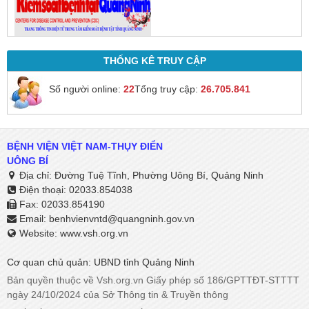
THỐNG KÊ TRUY CẬP
Số người online:
22
Tổng truy cập:
26.705.841
BỆNH VIỆN VIỆT NAM-THỤY ĐIỂN
UÔNG BÍ
Địa chỉ: Đường Tuệ Tĩnh, Phường Uông Bí, Quảng Ninh
Điện thoại: 02033.854038
Fax: 02033.854190
Email:
benhvienvntd@quangninh.gov.vn​​​​​​​
Website: www.vsh.org.vn
Cơ quan chủ quản: UBND tỉnh Quảng Ninh
Bản quyền thuộc về Vsh.org.vn Giấy phép số 186/GPTTĐT-STTTT
ngày 24/10/2024 của Sở Thông tin & Truyền thông