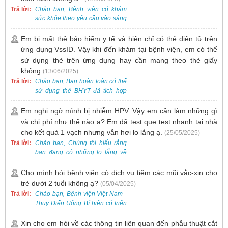
Khám bệnh trước.
Trả lời:
Chào bạn, Bệnh viện có khám
sức khỏe theo yêu cầu vào sáng
thứ Bảy. Nếu bạn có nhu cầu, vui
lòng đặt lịch trước để được sắp
Em bị mất thẻ bảo hiểm y tế và hiện chỉ có thẻ điện tử trên
xếp thời gian phù hợp.
ứng dụng VssID. Vậy khi đến khám tại bệnh viện, em có thể
sử dụng thẻ trên ứng dụng hay cần mang theo thẻ giấy
không
(13/06/2025)
Trả lời:
Chào bạn, Bạn hoàn toàn có thể
sử dụng thẻ BHYT đã tích hợp
trên ứng dụng VssID khi đến
khám và không cần mang theo
Em nghi ngờ mình bị nhiễm HPV. Vậy em cần làm những gì
thẻ giấy.
và chi phí như thế nào ạ? Em đã test que test nhanh tại nhà
cho kết quả 1 vạch nhưng vẫn hơi lo lắng ạ.
(25/05/2025)
Trả lời:
Chào bạn, Chúng tôi hiểu rằng
bạn đang có những lo lắng về
nguy cơ nhiễm HPV. Tại Bệnh
viện Việt Nam - Thụy Điển Uông
Cho mình hỏi bệnh viện có dịch vụ tiêm các mũi vắc-xin cho
Bí, chúng tôi cung cấp các dịch
trẻ dưới 2 tuổi không ạ?
(05/04/2025)
vụ thăm khám và xét nghiệm
Trả lời:
Chào bạn, Bệnh viện Việt Nam -
chuyên sâu để phát hiện sớm
Thụy Điển Uông Bí hiện có triển
HPV và tầm soát ung thư cổ tử
khai dịch vụ tiêm vắc-xin cho trẻ
cung.
dưới 2 tuổi.
Xin cho em hỏi về các thông tin liên quan đến phẫu thuật cắt