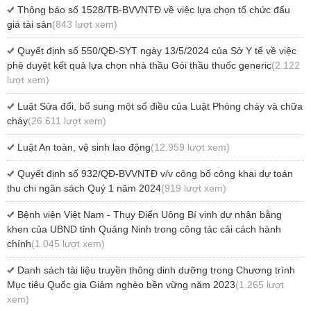
Thông báo số 1528/TB-BVVNTĐ về việc lựa chọn tổ chức đấu
giá tài sản
(843 lượt xem)
Quyết định số 550/QĐ-SYT ngày 13/5/2024 của Sở Y tế về việc
phê duyệt kết quả lựa chọn nhà thầu Gói thầu thuốc generic
(2.122
lượt xem)
Luật Sửa đổi, bổ sung một số điều của Luật Phòng cháy và chữa
cháy
(26.611 lượt xem)
Luật An toàn, vệ sinh lao động
(12.959 lượt xem)
Quyết định số 932/QĐ-BVVNTĐ v/v công bố công khai dự toán
thu chi ngân sách Quý 1 năm 2024
(919 lượt xem)
Bệnh viện Việt Nam - Thụy Điển Uông Bí vinh dự nhận bằng
khen của UBND tỉnh Quảng Ninh trong công tác cải cách hành
chính
(1.045 lượt xem)
Danh sách tài liệu truyền thông dinh dưỡng trong Chương trình
Mục tiêu Quốc gia Giảm nghèo bền vững năm 2023
(1.265 lượt
xem)