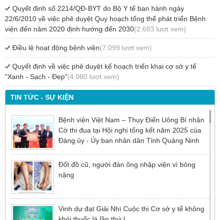
Quyết định số 2214/QĐ-BYT do Bộ Y tế ban hành ngày
22/6/2010 về việc phê duyệt Quy hoạch tổng thể phát triển Bệnh
viện đến năm 2020 định hướng đến 2030
(2.683 lượt xem)
Điều lệ hoạt động bệnh viện
(7.099 lượt xem)
Quyết định về việc phê duyệt kế hoạch triển khai cơ sở y tế
"Xanh - Sạch - Đẹp"
(4.080 lượt xem)
TIN TỨC - SỰ KIỆN
Bệnh viện Việt Nam – Thụy Điển Uông Bí nhận
Cờ thi đua tại Hội nghị tổng kết năm 2025 của
Đảng ủy - Ủy ban nhân dân Tỉnh Quảng Ninh
Đốt đồ cũ, người đàn ông nhập viện vì bỏng
nặng
Vinh dự đạt Giải Nhì Cuộc thi Cơ sở y tế không
khói thuốc lá lần thứ I