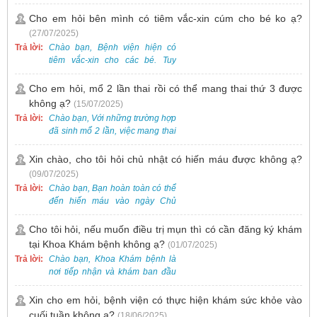
bẹt cho trẻ em, bao gồm cả trẻ 5
tuổi. Bạn có thể đưa bé đến
Cho em hỏi bên mình có tiêm vắc-xin cúm cho bé ko ạ?
Khoa Khám bệnh của bệnh viện
(27/07/2025)
để được bác sĩ chuyên khoa
Trả lời:
Chào bạn, Bệnh viện hiện có
thăm khám. Ngoài ra, để thuận
tiêm vắc-xin cho các bé. Tuy
tiện hơn, bạn có thể đặt lịch
nhiên, các loại vắc-xin thường về
khám trước qua số điện thoại:
theo từng đợt, không phải lúc
Cho em hỏi, mổ 2 lần thai rồi có thể mang thai thứ 3 được
0988 270 115. Nếu cần hỗ trợ
nào cũng có sẵn.
không ạ?
(15/07/2025)
thêm, vui lòng liên hệ qua Zalo
hoặc Fanpage Bệnh viện Việt
Trả lời:
Chào bạn, Với những trường hợp
Nam - Thụy Điển Uông Bí.
đã sinh mổ 2 lần, việc mang thai
lần 3 vẫn có thể thực hiện được.
Tại Bệnh viện, chúng tôi đã tiếp
Xin chào, cho tôi hỏi chủ nhật có hiến máu được không ạ?
nhận và hỗ trợ nhiều thai phụ có
(09/07/2025)
nhu cầu tương tự.
Trả lời:
Chào bạn, Bạn hoàn toàn có thể
đến hiến máu vào ngày Chủ
Nhật.
Cho tôi hỏi, nếu muốn điều trị mụn thì có cần đăng ký khám
tại Khoa Khám bệnh không ạ?
(01/07/2025)
Trả lời:
Chào bạn, Khoa Khám bệnh là
nơi tiếp nhận và khám ban đầu
cho tất cả các trường hợp, bao
gồm cả điều trị mụn. Vì vậy, bạn
Xin cho em hỏi, bệnh viện có thực hiện khám sức khỏe vào
cần đăng ký khám tại Khoa
cuối tuần không ạ?
(18/06/2025)