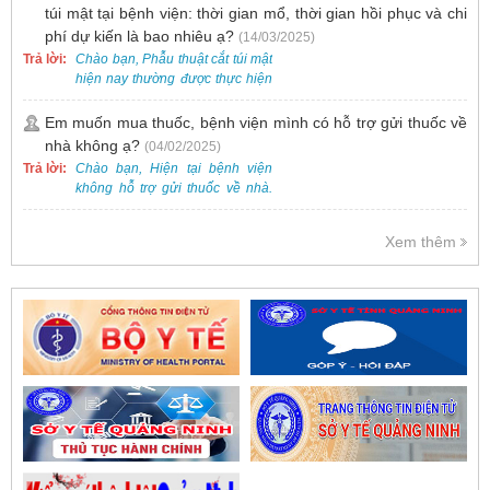
túi mật tại bệnh viện: thời gian mổ, thời gian hồi phục và chi
phí dự kiến là bao nhiêu ạ?
(14/03/2025)
Trả lời:
Chào bạn, Phẫu thuật cắt túi mật
hiện nay thường được thực hiện
bằng phương pháp nội soi, đây
là một kỹ thuật ít xâm lấn, an toàn
Em muốn mua thuốc, bệnh viện mình có hỗ trợ gửi thuốc về
và phổ biến.
nhà không ạ?
(04/02/2025)
Trả lời:
Chào bạn, Hiện tại bệnh viện
không hỗ trợ gửi thuốc về nhà.
Việc cấp phát thuốc tại bệnh viện
được thực hiện theo đơn thuốc
Xem thêm
của bác sĩ sau khi thăm khám
trực tiếp.