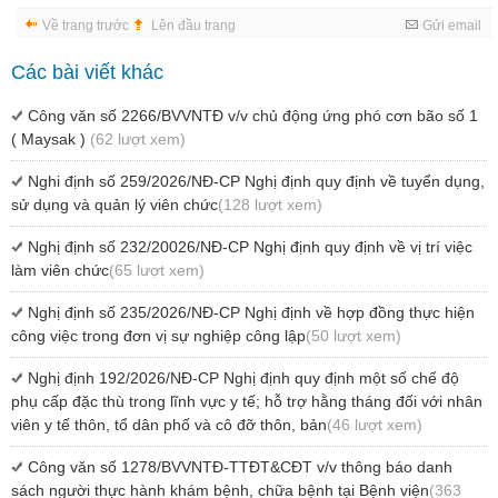
Về trang trước
Lên đầu trang
Gửi email
Các bài viết khác
Công văn số 2266/BVVNTĐ v/v chủ động ứng phó cơn bão số 1
( Maysak )
(62 lượt xem)
Nghi định số 259/2026/NĐ-CP Nghị định quy định về tuyển dụng,
sử dụng và quản lý viên chức
(128 lượt xem)
Nghị định số 232/20026/NĐ-CP Nghị định quy định về vị trí việc
làm viên chức
(65 lượt xem)
Nghị định số 235/2026/NĐ-CP Nghị định về hợp đồng thực hiện
công việc trong đơn vị sự nghiệp công lập
(50 lượt xem)
Nghị định 192/2026/NĐ-CP Nghị định quy định một số chế độ
phụ cấp đặc thù trong lĩnh vực y tế; hỗ trợ hằng tháng đối với nhân
viên y tế thôn, tổ dân phố và cô đỡ thôn, bản
(46 lượt xem)
Công văn số 1278/BVVNTĐ-TTĐT&CĐT v/v thông báo danh
sách người thực hành khám bệnh, chữa bệnh tại Bệnh viện
(363