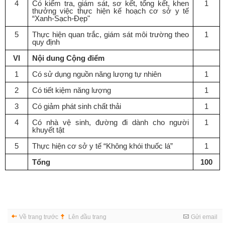
4
Có kiểm tra, giám sát, sơ kết, tổng kết, khen
1
thư
ở
ng việc thực hiện kế hoạch cơ sở y tế
“Xanh-Sạch-Đẹp"
5
Thực hiện quan trắc, giám sát môi trường theo
1
quy định
VI
Nội dung Cộng điểm
1
Có sử dụng nguồn năng lượng tự nhiên
1
2
Có tiết kiệm năng lượng
1
3
Có giảm phát sinh chất thải
1
4
Có nhà vệ sinh, đường đi dành cho người
1
khuy
ế
t tật
5
Thực hiện cơ s
ở
y t
ế
“Không khói thu
ố
c lá”
1
T
ổ
ng
100
Về trang trước
Lên đầu trang
Gửi email