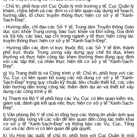
-
Chủ trì, ph
ố
i hợp với Cục Quản lý môi trường y tế, Cục Quản lý
khám, chữa bệnh và các đơn vị có liên quan xây dựng kế hoạch,
hướng dẫn, tổ chức truyền thông thực hiện cơ sở y tế “Xanh-
Sạch-Đẹp”.
-
Hướng dẫn, chỉ đạo các Sở Y tế, Trung tâm Truyền thông Giáo
dục sức khỏe Trung ương, báo Sức khỏe và Đời sống, Gia đình
và Xã hội, các báo, tạp chí trong ngành y tế thực hiện công tác
truyền thông thực hiện cơ sở y tế “Xanh-Sạch-Đẹp”.
-
Hướng dẫn các đơn vị trực thuộc Bộ, các S
ở
Y tế tỉnh, thành
phố trực thuộc Trung ương xây dựng quy chế thi đua, khen
thưởng và thực hiện công tác khen thưởng theo đúng quy định
với các tập thể, cá nhân thực hiện tốt cơ sở y tế “Xanh-Sạch-
Đẹp”.
g)
Vụ Trang thiết bị và Công trình y tế: Chủ trì, phối hợp với các
Vụ, Cục có liên quan bổ sung các nội dung cơ sở y tế “Xanh-
Sạch-Đẹp” trong quy chuẩn k
ỹ
thuật, tiêu chuẩn thiết kế, các văn
bản hướng dẫn trong công tác thẩm định dự án và thiết kế xây
dựng các công trình y tế.
h)
Thanh tra Bộ Y tế phối hợp các Vụ, Cục có liên quan kiểm tra,
giám sát, đánh giá kết quả việc thực hiện cơ sở y tế “Xanh-Sạch-
Đẹp”.
i)
Văn phòn
g
Bộ Y tế chủ trì tổng hợp các thông tin phản ánh qua
đường dây nóng về các vấn đề liên quan đến công tác triển khai
cơ sở y tế “Xanh-Sạch-Đẹp” và thông báo các Vụ, Cục, Tổng
cục và các đơn vị có liên quan để giải quyết.
k) Vụ Hợp tác quốc tế chủ trì, phối h
ợ
p với Cục Qu
ả
n lý môi