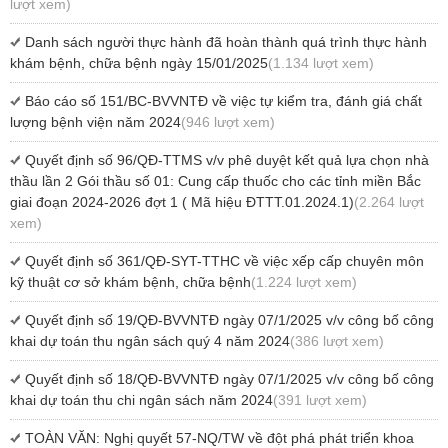
lượt xem)
Danh sách người thực hành đã hoàn thành quá trình thực hành
khám bệnh, chữa bệnh ngày 15/01/2025
(1.134 lượt xem)
Báo cáo số 151/BC-BVVNTĐ về việc tự kiểm tra, đánh giá chất
lượng bệnh viện năm 2024
(946 lượt xem)
Quyết định số 96/QĐ-TTMS v/v phê duyệt kết quả lựa chọn nhà
thầu lần 2 Gói thầu số 01: Cung cấp thuốc cho các tỉnh miền Bắc
giai đoạn 2024-2026 đợt 1 ( Mã hiệu ĐTTT.01.2024.1)
(2.264 lượt
xem)
Quyết định số 361/QĐ-SYT-TTHC về việc xếp cấp chuyên môn
kỹ thuật cơ sở khám bệnh, chữa bệnh
(1.224 lượt xem)
Quyết định số 19/QĐ-BVVNTĐ ngày 07/1/2025 v/v công bố công
khai dự toán thu ngân sách quý 4 năm 2024
(386 lượt xem)
Quyết định số 18/QĐ-BVVNTĐ ngày 07/1/2025 v/v công bố công
khai dự toán thu chi ngân sách năm 2024
(391 lượt xem)
TOÀN VĂN: Nghị quyết 57-NQ/TW về đột phá phát triển khoa