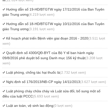
tế
(12.024 lượt xem)
Hướng dẫn số 19-HD/BTGTW ngày 17/11/2016 của Ban Tuyên
giáo Trung ương
(4.219 lượt xem)
Hướng dẫn số 18-HD/BTGTW ngày 10/11/2016 của Ban Tuyên
giáo Trung ương
(3.191 lượt xem)
Kế hoạch phát triển Bệnh viện giai đoạn 2016 - 2020
(3.511 lượt
xem)
Quyết định số 4300/QĐ-BYT của Bộ Y tế ban hành ngày
09/8/2016 phê duyệt bổ sung Danh mục 156 kỹ thuật
(3.208 lượt
xem)
Luật phòng, chống tác hại thuốc lá
(2.732 lượt xem)
Nghị định số 176/2013/NĐ-CP ngày 14/11/2013
(3.627 lượt xem)
Luật phòng cháy chữa cháy và Luật sửa đổi, bổ sung một số
điều của luật PCCC
(5.693 lượt xem)
Luật an toàn, vệ sinh lao động
(0 lượt xem)