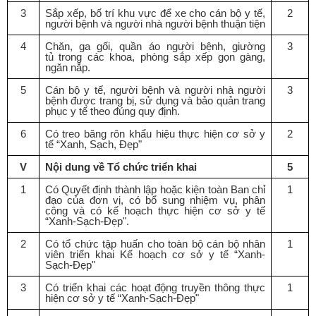
3
S
ắ
p x
ế
p, b
ố
trí khu vực đ
ể
xe cho cán bộ y t
ế
,
2
người bệnh và người nhà người bệnh thuận tiện
4
Chăn, ga g
ố
i, qu
ầ
n áo người bệnh, giường
3
tủ
t
rong các khoa, phòng sắp xếp gọn gàng,
ngăn nắp.
5
Cán bộ y t
ế
, người bệnh và người nhà người
3
bệnh được trang bị, sử dụng và bảo quản trang
phục y tế theo đúng quy định.
6
Có treo băng rôn kh
ẩ
u hiệu thực hiện cơ s
ở
y
2
t
ế
“Xanh, Sạch, Đẹp"
V
Nội dung về Tổ chức triển khai
5
1
Có Quy
ế
t định thành lập hoặc kiện toàn Ban chỉ
1
đạo của đơn vị, có bổ sung nhiệm vụ, phân
công và có kế hoạch thực hiện cơ sở y tế
“Xanh-Sạch-Đẹp".
2
Có t
ổ
chức tập huấn cho toàn bộ cán bộ nhân
1
viên triển khai Kế hoạch cơ sở y tế “Xanh-
Sạch-Đẹp"
3
Có triển khai các hoạt động truy
ề
n thông thực
1
hiện cơ sở y tế “Xanh-Sạch-Đẹp"