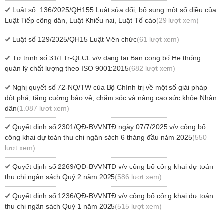
Luật số: 136/2025/QH155 Luật sửa đổi, bổ sung một số điều của
Luật Tiếp công dân, Luật Khiếu nại, Luật Tố cáo
(29 lượt xem)
Luật số 129/2025/QH15 Luật Viên chức
(61 lượt xem)
Tờ trình số 31/TTr-QLCL v/v đăng tải Bản công bố Hệ thống
quản lý chất lượng theo ISO 9001:2015
(682 lượt xem)
Nghị quyết số 72-NQ/TW của Bộ Chính trị về một số giải pháp
đột phá, tăng cường bảo vệ, chăm sóc và nâng cao sức khỏe Nhân
dân
(1.087 lượt xem)
Quyết định số 2301/QĐ-BVVNTĐ ngày 07/7/2025 v/v công bố
công khai dự toán thu chi ngân sách 6 tháng đầu năm 2025
(550
lượt xem)
Quyết định số 2269/QĐ-BVVNTĐ v/v công bố công khai dự toán
thu chi ngân sách Quý 2 năm 2025
(586 lượt xem)
Quyết định số 1236/QĐ-BVVNTĐ v/v công bố công khai dự toán
thu chi ngân sách Quý 1 năm 2025
(515 lượt xem)