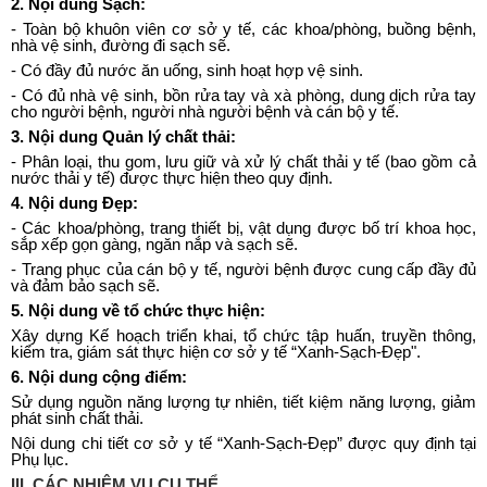
2.
Nội dung Sạch:
-
Toàn bộ khuôn viên cơ sở y tế, các khoa/phòng, buồng bệnh,
nhà vệ sinh, đường đi sạch sẽ.
-
Có đầy đủ nước ăn uống, sinh hoạt hợp vệ sinh.
-
Có đủ nhà vệ sinh, bồn rửa tay và xà phòng, dung dịch rửa tay
cho người bệnh, người nhà người bệnh và cán bộ y tế.
3.
Nội dung Quản lý chất thải:
-
Phân loại, thu gom, lưu giữ và xử lý chất th
ả
i y t
ế
(bao gồm cả
nước thải y tế) được thực hiện theo quy định.
4.
Nội dung Đẹp:
-
Các khoa/phòng, trang thiết bị, vật dụng được bố trí khoa học,
sắp xếp gọn gàng, ngăn nắp và sạch sẽ.
-
Trang phục của cán bộ y tế, người bệnh được cung cấp đầy đủ
và đảm bảo sạch sẽ.
5.
Nội dung về tổ chức thực hiện:
Xây dựng Kế hoạch triển khai, tổ chức tập huấn, truyền thông,
kiểm tra, giám sát thực hiện cơ sở y tế “Xanh-Sạch-Đẹp".
6.
Nội dung c
ộ
ng điểm:
Sử dụng nguồn năng lượng tự nhiên, tiết kiệm năng lượng, giảm
phát sinh chất thải.
Nội dung chi tiết cơ sở y tế “Xanh-Sạch-Đẹp” được quy định tại
Phụ lục.
III. CÁC NHIỆM VỤ CỤ THỂ