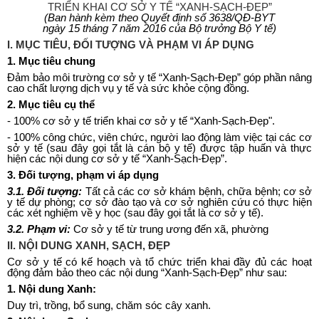
TRIỂN KHAI CƠ SỞ Y TẾ “XANH-SẠCH-ĐẸP”
(Ban hành kèm theo Quyết định s
ố
363
8/
QĐ-BYT
ngày
15
th
á
ng
7
năm 2016 của Bộ trưởng Bộ Y tế)
I. MỤC TIÊU, ĐỐI TƯỢNG VÀ PHẠM VI ÁP DỤNG
1.
Mục tiêu chung
Đảm bảo môi trường cơ sở y tế “Xanh-Sạch-Đẹp” góp phần nâng
cao chất lượng dịch vụ y tế và sức khỏe cộng đồng.
2.
Mục ti
ê
u c
ụ
thể
-
100% cơ sở y tế triển khai cơ sở y tế “Xanh-Sạch-Đẹp".
-
100% công chức, viên chức, người lao động làm việc tại các cơ
s
ở
y tế (sau đây gọi tắt là cán bộ y t
ế
) được tập huấn và thực
hiện các nội dung cơ sở y tế “Xanh-Sạch-Đẹp”.
3.
Đối tượng, phạm vi áp dụng
3.1.
Đối tượng:
Tất cả các cơ sở khám bệnh, ch
ữ
a bệnh; cơ sở
y tế dự phòng; cơ sở đào tạo và cơ s
ở
nghiên cứu có thực hiện
các xét nghiệm về y học (sau đây gọi tắt là cơ sở y tế).
3.2.
Phạm vi:
Cơ sở y tế từ trung ương đến xã, phường
II. NỘI DUNG XANH, SẠCH, ĐẸP
Cơ s
ở
y tế có kế hoạch và tổ chức triển khai đầy đủ các hoạt
động đảm bảo theo các nội dung “Xanh-Sạch-Đẹp” như sau:
1
. Nội dung Xanh:
Duy trì, trồng, bổ sung, chăm sóc cây xanh.