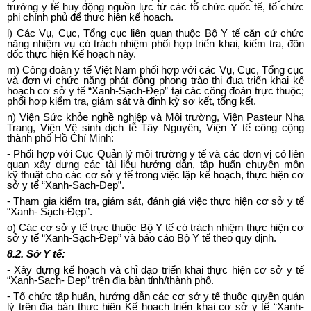
trường y tế huy động nguồn lực từ các tổ chức quốc tế, t
ổ
chức
phi chính phủ để thực hiện kế hoạch.
l
) Các Vụ, Cục, Tổng cục liên quan thuộc Bộ Y tế căn cứ chức
năng nhiệm vụ có trách nhiệm phối hợp triển khai, kiểm tra, đôn
đốc thực hiện Kế hoạch này.
m) Công đoàn y tế Việt Nam phối hợp với các Vụ, Cục, T
ổ
ng cục
và đơn vị chức năng phát động phong trào thi đua triển khai kế
hoạch cơ sở y tế “Xanh-Sạch-Đẹp” tại các công đoàn trực thuộc;
phối hợp ki
ể
m tra, giám sát và định kỳ sơ kết, tổng kết.
n) Viện Sức khỏe nghề nghiệp và Môi trường, Viện Pasteur Nha
Trang, Viện Vệ sinh dịch tễ Tây Nguyên, Viện Y tế công cộng
thành phố Hồ Chí Minh:
-
Phối hợp với Cục Quản lý môi trường y tế và các đ
ơn
vị có li
ê
n
quan xây dựng các tài liệu hướng dẫn, tập huấn chuyên môn
k
ỹ
thuật cho các cơ s
ở
y t
ế
trong việc lập kế hoạch, thực hiện cơ
sở y tế “Xanh-Sạch-Đẹp”.
-
Tham gia kiểm tra, giám sát, đánh giá việc thực hiện cơ sở y tế
“Xanh- Sạch-Đẹp”.
o) Các cơ sở y tế trực thuộc Bộ Y tế có trách nhiệm thực hiện cơ
sở y tế “Xanh-Sạch-Đẹp” và báo cáo Bộ Y tế theo quy định.
8.2.
Sở Y tế:
-
Xây dựng kế hoạch và chỉ đạo triển khai thực hiện cơ sở y tế
“Xanh-Sạch- Đẹp” trên địa bàn tỉnh/thành phố.
-
Tổ chức tập huấn, hướng dẫn các cơ sở y tế thuộc quyền quản
lý trên địa bàn thực hiện Kế hoạch triển khai cơ sở y tế “Xanh-