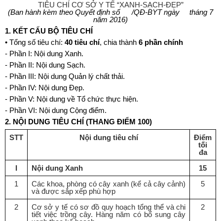
TIÊU CHÍ CƠ SỞ Y TẾ “XANH-SẠCH-ĐẸP”
(Ban hành kèm theo Quyết định số
/QĐ-BYT ngày
tháng 7
năm 2016)
1. KẾT CẤU BỘ TIÊU CHÍ
• Tổng số tiêu chí:
40 tiêu chí
, chia thành
6 phần chính
-
Phần I: Nội dung Xanh.
-
Phần II: Nội dung Sạch.
-
Phần III: Nội dung Quản lý chất thải.
-
Phần IV: Nội dung Đẹp.
-
Phần V: Nội dung về Tổ chức thực hiện.
-
Phần VI: Nội dung Cộng điểm.
2.
NỘI DUNG TIÊU CHÍ (THANG ĐI
Ể
M 100)
STT
Nội dung ti
ê
u chí
Điểm
tối
đa
I
Nội dung Xanh
15
1
Các khoa, phòng có cây xanh (k
ể
cả cây cảnh)
5
và được sắp xếp phù hợp
2
Cơ sở y tế có sơ đồ quy hoạch tổng thể và chi
2
tiết việc trồng cây. Hàng năm có bổ sung cây