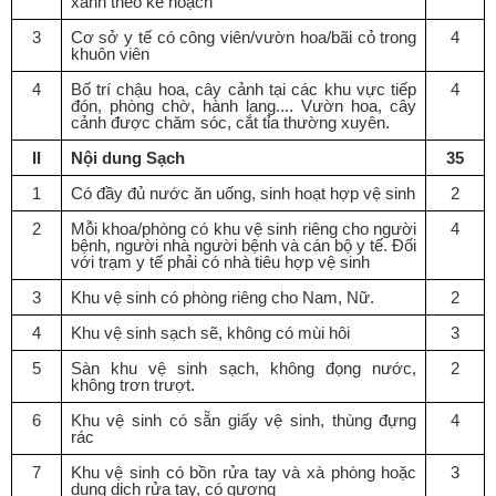
xanh theo k
ế
hoạch
3
Cơ sở y t
ế
có công viên/vườn hoa/bãi cỏ trong
4
khuôn viên
4
Bố trí chậu h
o
a, cây cảnh tại các khu vực tiếp
4
đón, phòng chờ, hành lang.... Vườn hoa, cây
cảnh được chăm sóc, cắt tỉa thường xuyên.
II
Nội dung Sạch
35
1
Có đầy đủ nước ăn uống, sinh hoạt hợp vệ sinh
2
2
M
ỗ
i khoa/phòng có khu vệ sinh riêng cho người
4
bệnh, người nhà người bệnh và cán bộ y tế. Đối
với trạm y tế phải có nhà tiêu hợp vệ sinh
3
Khu vệ sinh có phòng riêng cho Nam, N
ữ
.
2
4
Khu vệ sinh sạch sẽ, không có mùi hôi
3
5
Sàn khu vệ sinh sạch, không đọng nước,
2
không trơn trượt.
6
Khu vệ sinh có s
ẵ
n gi
ấ
y vệ sinh, thùng đ
ự
ng
4
rác
7
Khu vệ sinh có bồn rửa tay và xà phòng hoặc
3
dung dịch rửa tay, có gương