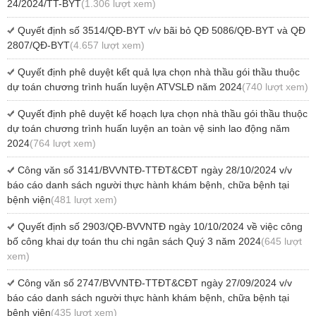
24/2024/TT-BYT
(1.306 lượt xem)
Quyết định số 3514/QĐ-BYT v/v bãi bỏ QĐ 5086/QĐ-BYT và QĐ
2807/QĐ-BYT
(4.657 lượt xem)
Quyết định phê duyệt kết quả lựa chọn nhà thầu gói thầu thuộc
dự toán chương trình huấn luyện ATVSLĐ năm 2024
(740 lượt xem)
Quyết định phê duyệt kế hoạch lựa chọn nhà thầu gói thầu thuộc
dự toán chương trình huấn luyện an toàn vệ sinh lao động năm
2024
(764 lượt xem)
Công văn số 3141/BVVNTĐ-TTĐT&CĐT ngày 28/10/2024 v/v
báo cáo danh sách người thực hành khám bệnh, chữa bệnh tại
bệnh viện
(481 lượt xem)
Quyết định số 2903/QĐ-BVVNTĐ ngày 10/10/2024 về việc công
bố công khai dự toán thu chi ngân sách Quý 3 năm 2024
(645 lượt
xem)
Công văn số 2747/BVVNTĐ-TTĐT&CĐT ngày 27/09/2024 v/v
báo cáo danh sách người thực hành khám bệnh, chữa bệnh tại
bệnh viện
(435 lượt xem)