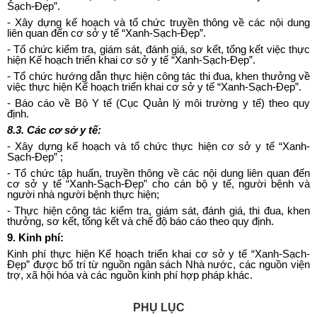
Sạch-Đẹp”.
-
Xây dựng kế hoạch và tổ chức truyền thông về các nội dung
li
ê
n quan đến cơ sở y tế “Xanh-Sạch-Đẹp”.
-
Tổ chức kiểm tra, giám sát, đánh giá, sơ kết, tổng kết việc thực
hiện Kế hoạch triển khai cơ sở y tế “Xanh-Sạch-Đẹp”.
-
Tổ chức hướng dẫn thực hiện công tác thi đua, khen thưởng về
việc thực hiện Kế hoạch triển khai cơ sở y tế “Xanh-Sạch-Đẹp”.
-
Báo cáo về Bộ Y tế (Cục Quản lý môi trường y tế) theo quy
định.
8.3.
Các cơ sở y tế:
-
Xây dựng kế hoạch và tổ chức thực hiện cơ sở y tế “Xanh-
Sạch
-
Đẹp” ;
-
Tổ chức tập huấn, truyền thông về các nội dung liên quan đến
cơ sở y tế “Xanh-Sạch-Đẹp” cho cán bộ y tế, người bệnh và
người nhà người bệnh thực hiện;
-
Thực hiện công tác kiểm tra, giám sát, đánh giá, thi đua, khen
thưởng, sơ kết, t
ổ
ng kết và chế độ báo cáo theo quy định.
9.
Kinh phí:
Kinh phí thực hiện Kế hoạch triển khai cơ sở y tế “Xanh-Sạch-
Đẹp” được bố trí từ nguồn ngân sách Nhà nước, các nguồn viện
trợ, xã hội hóa và các nguồn kinh phí hợp pháp khác.
PHỤ LỤC