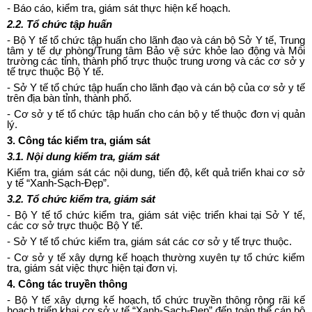
-
Báo cáo, kiểm tra, giám sát thực hiện kế hoạch.
2.2.
T
ổ
ch
ứ
c tập huấn
-
Bộ Y t
ế
tổ chức tập huấn cho lãnh đạo và cán bộ Sở Y tế, Trung
tâm y tế dự phòng/Trung tâm Bảo vệ sức khỏe lao động và Môi
trường các tỉnh, thành phố trực thuộc trung ương và các cơ sở y
tế trực thuộc Bộ Y tế.
-
Sở Y tế tổ chức tập huấn cho lãnh đạo và cán bộ c
ủ
a cơ sở y tế
trên địa bàn tỉnh, thành ph
ố
.
-
Cơ sở y tế t
ổ
chức tập huấn cho cán bộ y tế thuộc đơn vị quản
lý.
3.
Công tác kiểm tra, giám sát
3.1.
Nội
d
ung kiểm tra, gi
á
m sát
Kiểm tra, giám sát các nội dung, tiến độ, kết quả triển khai cơ sở
y tế “Xanh-Sạch-Đẹp”.
3.2.
Tổ chức ki
ể
m tra, giám sát
-
Bộ Y tế tổ chức kiểm tra, giám sát việc triển khai tại Sở Y tế,
các cơ s
ở
trực thuộc Bộ Y t
ế
.
-
Sở Y tế tổ chức kiểm tra, giám sát các cơ sở y tế trực thuộc.
-
Cơ sở y tế xây dựng kế hoạch thường xuyên tự tổ chức kiểm
tra, giám sát việc thực hiện tại đơn vị.
4.
Công tác truyền thông
-
Bộ Y tế xây dựng kế hoạch, tổ chức truyền thông rộng rãi kế
hoạch triển khai cơ sở y tế “Xanh-Sạch-Đẹp” đến toàn thể cán bộ