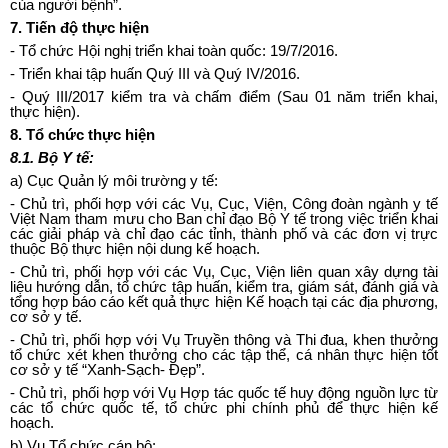
của người bệnh”.
7.
Tiến đ
ộ
th
ự
c hi
ệ
n
- Tổ chức Hội nghị triển khai toàn quốc: 19/7/2016.
-
Triển khai tập huấn Quý III và Quý IV/2016.
-
Quý III/2017 kiểm tra và chấm điểm (Sau 01 năm triển khai,
thực hiện).
8.
Tổ chức th
ự
c hi
ệ
n
8.1.
Bộ Y tế:
a)
Cục Quản lý môi trường y tế:
-
Chủ trì, phối hợp với các Vụ, Cục, Viện, Công đoàn ngành y tế
Việt Nam tham mưu cho Ban chỉ đạo Bộ Y tế trong việc triển khai
các giải pháp và chỉ đạo các t
ỉ
nh, thành phố và các đơn vị trực
thuộc Bộ thực hiện nội dung kế hoạch.
-
Chủ trì, phối hợp với các Vụ, Cục, Viện liên quan xây dựng tài
liệu hướng dẫn, tổ chức tập huấn, kiểm tra, giám sát, đánh giá và
tổng hợp báo cáo kết quả thực hiện Kế hoạch tại các địa phương,
cơ sở y tế.
-
Chủ trì, ph
ố
i hợp với Vụ Truyền thông và Thi đua, khen thưởng
tổ chức xét khen thưởng cho các tập thể, cá nhân thực hiện tốt
cơ sở y tế “Xanh-Sạch- Đẹp”.
-
Chủ trì, phối hợp với Vụ Hợp tác quốc tế huy động nguồn lực từ
các tổ chức quốc tế, tổ chức phi chính phủ để thực hiện kế
hoạch.
b)
Vụ Tổ chức cán bộ: