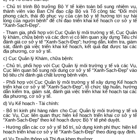
-
Chủ trì trình Bộ trưởng Bộ Y tế kiện toàn bổ sung nhiệm vụ,
thành viên vào Ban Chỉ đạo c
ấ
p Bộ và Tổ công tác “Đổi mới
phong cách, thái độ phục vụ của cán bộ y tế hướng tới sự hài
lòng của người bệnh” để chỉ đạo triển khai kế hoạch cơ sở y tế
“Xanh-Sạch-Đẹp”.
-
Tham gia, phối hợp với Cục Quản lý môi trường y tế, Cục Quản
lý khám, chữa bệnh và các đơn vị có liên quan xây dựng Tiêu chí
đánh giá cơ sở y tế “Xanh-Sạch-Đẹp”; hướng d
ẫ
n, kiểm tra, giám
sát, đánh giá việc triển khai kế hoạch, kết quả đạt được tại các
địa phương, cơ sở y tế.
c)
Cục Quản lý Khám, ch
ữ
a bệnh:
-
Chủ trì, phối hợp với Cục Quản lý môi trường y tế và các Vụ,
Cục liên quan bổ sung nội dung cơ sở y tế “Xanh-Sạch-Đẹp” vào
bộ tiêu chí đánh giá chất lượng bệnh viện.
-
Phối hợp với Cục Quản lý môi trường y tế xây dựng Kế hoạch
triển khai cơ sở y tế “Xanh-Sạch-Đẹp”, tổ chức tập huấn, hướng
dẫn kiểm tra, giám sát, đánh giá việc triển khai kế hoạch tại các
địa phương, cơ sở y t
ế
.
d)
Vụ Kế hoạch - Tài chính:
-
Bố trí kinh phí hàng năm cho Cục Quản lý môi trường y tế và
các Vụ, Cục liên quan thực hiện kế hoạch triển khai cơ sở y tế
“Xanh-Sạch-Đẹp” theo kế hoạch được Bộ Y tế phê duyệt.
- Hướ
ng d
ẫ
n các cơ sở y tế bố trí, sử dụng kinh phí thực hiện kế
hoạch triển khai cơ sở y tế “Xanh-Sạch-Đẹp” theo đúng quy định.
e)
Vụ Truyền thông và Thi đua khen thưởng: