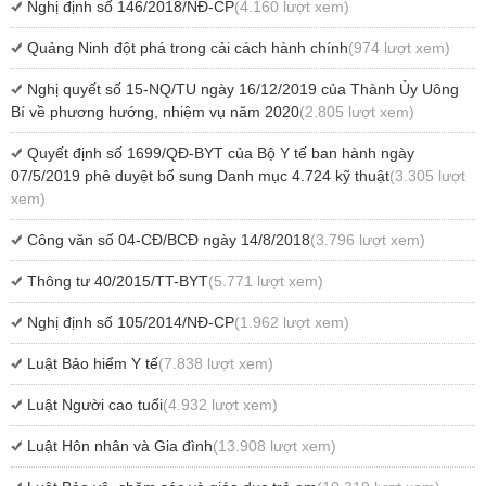
Nghị định số 146/2018/NĐ-CP
(4.160 lượt xem)
Quảng Ninh đột phá trong cải cách hành chính
(974 lượt xem)
Nghị quyết số 15-NQ/TU ngày 16/12/2019 của Thành Ủy Uông
Bí về phương hướng, nhiệm vụ năm 2020
(2.805 lượt xem)
Quyết định số 1699/QĐ-BYT của Bộ Y tế ban hành ngày
07/5/2019 phê duyệt bổ sung Danh mục 4.724 kỹ thuật
(3.305 lượt
xem)
Công văn số 04-CĐ/BCĐ ngày 14/8/2018
(3.796 lượt xem)
Thông tư 40/2015/TT-BYT
(5.771 lượt xem)
Nghị định số 105/2014/NĐ-CP
(1.962 lượt xem)
Luật Bảo hiểm Y tế
(7.838 lượt xem)
Luật Người cao tuổi
(4.932 lượt xem)
Luật Hôn nhân và Gia đình
(13.908 lượt xem)