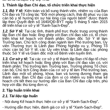
1.
Thành lập Ban Chỉ đạo, tổ chức triển khai thực hiện
1.1
. Bộ Y t
ế
:
Kiện toàn và bổ sung thành viên, nhiệm vụ của Ban
Chỉ đạo và T
ổ
công tác “Đổi mới phong cách, thái độ phục vụ của
cán bộ y tế hướng tới sự hài lòng của người bệnh” được thành
lập theo Quyết định số 1640/QĐ-BYT ngày 5 tháng 5 năm 2015
để triển khai cơ sở y tế “Xanh-Sạch-Đẹp”.
1.2.
Sở Y tế:
Tại các tỉnh, thành phố trực thuộc trung ương thành
lập Ban chỉ đạo hoặc lồng ghép với Ban chỉ đạo sẵn có, tổ chức
triển khai kế hoạch với thành phần: Giám đốc Sở Y tế làm
Trưởng ban, Chủ tịch công đoàn ngành làm Phó trưởng ban,
Ủ
y
viên Thường trực là Lãnh đạo Phòng Nghiệp vụ y, Phòng Tổ
chức cán bộ Sở Y tế, các
Ủ
y viên khác là Lãnh đạo các phòng
thuộc Sở Y tế và Giám đ
ố
c một số Bệnh viện tuyến tỉnh.
1.3.
Cơ sở y tế:
Tại các cơ sở y tế thành lập Ban ch
ỉ
đạo t
ổ
chức
triển khai k
ế
hoạch hoặc lồng ghép với Ban chỉ đạo sẵn có, với
thành phần: Thủ trưởng làm Trưởng ban, Trưởng phòng Tổ chức
cán bộ, Chủ tịch Công đoàn của cơ sở y tế làm Phó trưởng ban,
Lãnh đạo một số phòng, khoa, ban và tương đương tham gia
thành viên. Ban Chỉ đạo của đơn vị có nhiệm vụ triển khai kế
hoạch chi tiết theo sự hướng dẫn của Ban Chỉ đạo cấp trên, phù
hợp với đặc thù từng đơn vị.
2.
Tập huấn triển khai
2.1.
Tài liệu tập huấn
-
Nội dung Kế hoạch thực hiện cơ s
ở
y tế “Xanh-Sạch-Đẹp”.
-
Hướng dẫn thực hiện, đánh giá cơ sở y tế “Xanh-Sạch-Đẹp”.