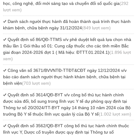
học, công nghệ, đổi mới sáng tạo và chuyển đổi số quốc gia
(292
lượt xem)
Danh sách người thực hành đã hoàn thành quá trình thực hành
khám bệnh, chữa bệnh ngày 31/12/2024
(849 lượt xem)
Quyết định số 86/QĐ-TTMS v/v phê duyệt kết quả lựa chọn nhà
thầu lần 1 Gói thầu số 01: Cung cấp thuốc cho các tỉnh miền Bắc
giai đoạn 2024-2026 đợt 1 ( Mã hiệu: ĐTTT.01.2024.1)
(1.896 lượt
xem)
Công văn số 3671/BVVNTĐ-TTĐT&CĐT ngày 12/12/2024 v/v
báo cáo danh sách người thực hành khám bệnh, chữa bệnh tại
bệnh viện
(703 lượt xem)
Quyết định số 3614/QĐ-BYT v/v công bố thủ tục hành chính
được sửa đổi, bổ sung trong lĩnh vực Y tế dự phòng quy định tại
Thông tư số 20/2024/TT-BYT ngày 14 tháng 10 năm 2024 của Bộ
trưởng Bộ Y tế thuộc lĩnh vực quản lý của Bộ Y tế
(1.002 lượt xem)
Quyết định số 3562/QĐ-BYT công bố thủ tục hành chính thuộc
lĩnh vực Y, Dược cổ truyền được quy định tại Thông tư số