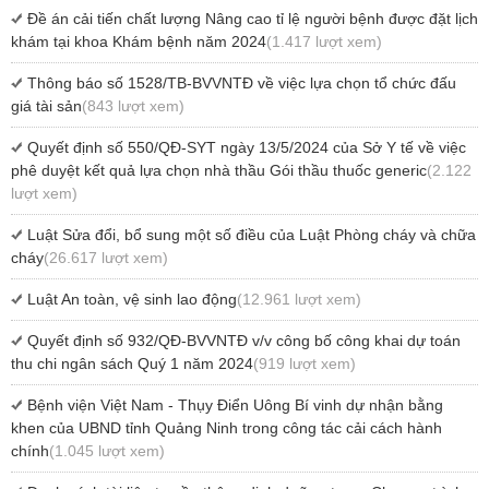
Đề án cải tiến chất lượng Nâng cao tỉ lệ người bệnh được đặt lịch
khám tại khoa Khám bệnh năm 2024
(1.417 lượt xem)
Thông báo số 1528/TB-BVVNTĐ về việc lựa chọn tổ chức đấu
giá tài sản
(843 lượt xem)
Quyết định số 550/QĐ-SYT ngày 13/5/2024 của Sở Y tế về việc
phê duyệt kết quả lựa chọn nhà thầu Gói thầu thuốc generic
(2.122
lượt xem)
Luật Sửa đổi, bổ sung một số điều của Luật Phòng cháy và chữa
cháy
(26.617 lượt xem)
Luật An toàn, vệ sinh lao động
(12.961 lượt xem)
Quyết định số 932/QĐ-BVVNTĐ v/v công bố công khai dự toán
thu chi ngân sách Quý 1 năm 2024
(919 lượt xem)
Bệnh viện Việt Nam - Thụy Điển Uông Bí vinh dự nhận bằng
khen của UBND tỉnh Quảng Ninh trong công tác cải cách hành
chính
(1.045 lượt xem)