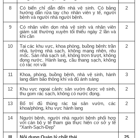
8
Có biển chỉ dẫn đến nhà vệ sinh. Có bảng
2
hướng dẫn rửa tay cho nhân viên y tế, người
bệnh và người nhà người bệnh.
9
Có nhân viên dọn nhà vệ sinh và nhân viên
2
giám sát thường xuyên tối thiểu ngày 2 lần và
khi cần
10
Tại các khu vực, khoa phòng, buồng bệnh: tr
ầ
n
2
nhà, tường nhà sạch, không mạng nhện, rêu
mốc. Sàn nhà sạch sẽ, không trơn trượt, không
đọng nước. Hành lang, cầu thang sạch, không
có rác rơi vãi
11
Khoa, phòng, bu
ồ
ng bệnh, nhà vệ sinh, hành
3
lang đảm bảo thông khí và đủ ánh sáng
12
Khu vực ngoại cảnh: sân vườn được vệ sinh,
2
thu gom rác sạch, không có nước đọng.
13
B
ố
trí đủ thùng rác tại sân vườn, các
2
khoa/phòng, khu vực hành lang
14
Người bệnh, người nhà người bệnh phối hợp
2
với cán bộ y t
ế
tham gia thực hiện cơ sở y tế
“Xanh-Sạch-Đẹp”
III
Nội dung Quản lý chất thải
25