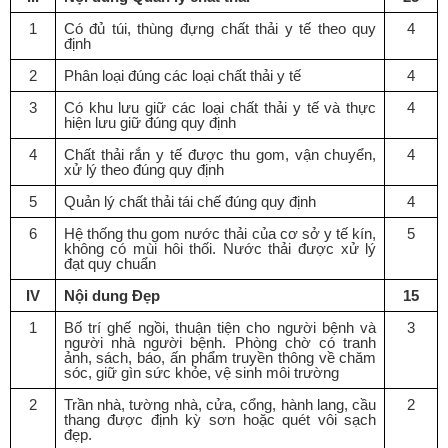
1
Có đủ túi, thùng đựng chất thải y tế theo quy
4
định
2
Phân loại đúng các loại chất thải y tế
4
3
Có khu lưu giữ các loại chất thải y tế và thực
4
hiện lưu giữ đúng quy định
4
Ch
ấ
t thải r
ắ
n y t
ế
được thu gom, vận chuy
ể
n,
4
xử lý theo đúng quy định
5
Quản lý ch
ấ
t thải tái ch
ế
đúng quy định
4
6
Hệ th
ố
ng thu gom nước thải của cơ sở y tế kín,
5
không có mùi hôi thối. Nước thải được xử lý
đạt quy chuẩn
IV
Nội dung Đẹp
15
1
B
ố
trí gh
ế
ng
ồ
i, thuận tiện cho người bệnh và
3
người nhà người bệnh. Phòng chờ có tranh
ảnh, sách, báo, ấn phẩm truyền thông về chăm
sóc, gi
ữ
gìn sức khỏe, vệ sinh môi trường
2
Tr
ầ
n nhà, tường nhà, cửa, c
ổ
ng, hành lang, c
ầ
u
2
thang được định kỳ sơn hoặc quét vôi sạch
đẹp.