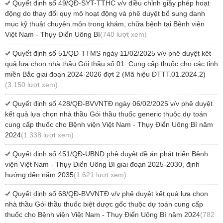
Quyết định số 49/QĐ-SYT-TTHC v/v điều chỉnh giầy phép hoạt
động do thay đổi quy mô hoạt động và phê duyệt bổ sung danh
mục kỹ thuật chuyên môn trong khám, chữa bệnh tại Bệnh viện
Việt Nam - Thụy Điển Uông Bí
(740 lượt xem)
Quyết định số 51/QĐ-TTMS ngày 11/02/2025 v/v phê duyệt kêt
quả lựa chọn nhà thầu Gói thầu số 01: Cung cấp thuốc cho các tỉnh
miền Bắc giai đoạn 2024-2026 đợt 2 (Mã hiệu ĐTTT.01.2024.2)
(3.150 lượt xem)
Quyết định số 428/QĐ-BVVNTĐ ngày 06/02/2025 v/v phê duyệt
kết quả lựa chọn nhà thầu Gói thầu thuốc generic thuộc dự toán
cung cấp thuốc cho Bệnh viện Việt Nam - Thụy Điển Uông Bí năm
2024
(1.338 lượt xem)
Quyết định số 451/QĐ-UBND phê duyệt đề án phát triển Bệnh
viện Việt Nam - Thụy Điển Uông Bí giai đoạn 2025-2030, định
hướng đến năm 2035
(1.621 lượt xem)
Quyết định số 68/QĐ-BVVNTĐ v/v phê duyệt kết quả lựa chọn
nhà thầu Gói thầu thuốc biệt dược gốc thuộc dự toán cung cấp
thuốc cho Bệnh viện Việt Nam - Thụy Điển Uông Bí năm 2024
(782