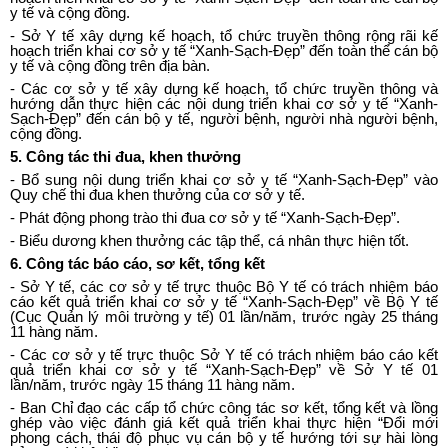
y tế và cộng đồng.
-
Sở Y tế xây dựng kế hoạch, tổ chức truyền thông rộng rãi kế
hoạch triển khai cơ sở y tế “Xanh-Sạch-Đẹp” đến toàn thể cán bộ
y t
ế
và cộng đồng trên địa bàn.
-
Các cơ sở y tế xây dựng kế hoạch, tổ chức truyền thông và
hướng dẫn thực hiện các nội dung triển khai cơ sở y tế “Xanh-
Sạch-Đẹp” đến cán bộ y tế, người bệnh, người nhà người bệnh,
cộng đồng.
5.
Công tác thi đua, khen th
ưở
ng
-
Bổ sung nội dung triển khai cơ sở y tế “Xanh-Sạch-Đẹp” vào
Quy chế thi đua khen thưởng của cơ sở y tế.
-
Phát động phong trào thi đua cơ sở y tế “Xanh-Sạch-Đẹp”.
-
Biểu dương khen thưởng các tập thể, cá nhân thực hiện tốt.
6.
Công tác báo cáo, sơ kết, tổng kết
-
S
ở
Y tế, các cơ sở y tế trực thuộc Bộ Y tế có trách nhiệm báo
cáo kết quả triển khai cơ sở y tế “Xanh-Sạch-Đẹp” về Bộ Y tế
(Cục Quản lý môi trường y tế) 01 lần/năm, trước ngày 25 tháng
11 hàng năm.
-
Các cơ sở y tế trực thuộc Sở Y tế có trách nhiệm báo cáo kết
quả triển khai cơ sở y tế “Xanh-Sạch-Đẹp” về Sở Y tế 01
lần/năm, trước ngày 15 tháng 11 hàng năm.
-
Ban Chỉ đạo các cấp tổ chức công tác sơ kết, tổng kết và lồng
ghép vào việc đánh giá kết quả triển khai thực hiện “Đổi mới
phong cách, thái độ phục vụ cán bộ y tế hướng tới sự hài lòng