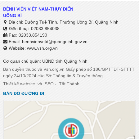
BỆNH VIỆN VIỆT NAM-THỤY ĐIỂN
UÔNG BÍ
Địa chỉ: Đường Tuệ Tĩnh, Phường Uông Bí, Quảng Ninh
Điện thoại: 02033.854038
Fax: 02033.854190
Email:
benhvienvntd@quangninh.gov.vn​​​​​​​
Website: www.vsh.org.vn
Cơ quan chủ quản: UBND tỉnh Quảng Ninh
Bản quyền thuộc về Vsh.org.vn Giấy phép số 186/GPTTĐT-STTTT
ngày 24/10/2024 của Sở Thông tin & Truyền thông
Thiết kế website
và
SEO
-
Tất Thành
BẢN ĐỒ ĐƯỜNG ĐI