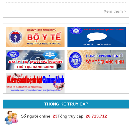
Việc cấp phát thuốc tại bệnh viện
được thực hiện theo đơn thuốc
Xem thêm
của bác sĩ sau khi thăm khám
trực tiếp.
THỐNG KÊ TRUY CẬP
Số người online:
23
Tổng truy cập:
26.713.712