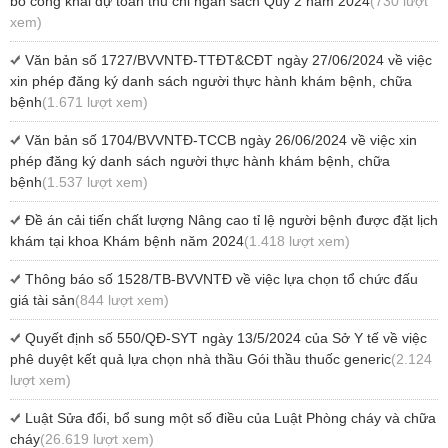
bố công khai dự toán thu chi ngân sách Quý 2 năm 2024
(730 lượt
xem)
Văn bản số 1727/BVVNTĐ-TTĐT&CĐT ngày 27/06/2024 về việc
xin phép đăng ký danh sách người thực hành khám bệnh, chữa
bệnh
(1.671 lượt xem)
Văn bản số 1704/BVVNTĐ-TCCB ngày 26/06/2024 về việc xin
phép đăng ký danh sách người thực hành khám bệnh, chữa
bệnh
(1.537 lượt xem)
Đề án cải tiến chất lượng Nâng cao tỉ lệ người bệnh được đặt lịch
khám tại khoa Khám bệnh năm 2024
(1.418 lượt xem)
Thông báo số 1528/TB-BVVNTĐ về việc lựa chọn tổ chức đấu
giá tài sản
(844 lượt xem)
Quyết định số 550/QĐ-SYT ngày 13/5/2024 của Sở Y tế về việc
phê duyệt kết quả lựa chọn nhà thầu Gói thầu thuốc generic
(2.124
lượt xem)
Luật Sửa đổi, bổ sung một số điều của Luật Phòng cháy và chữa
cháy
(26.619 lượt xem)