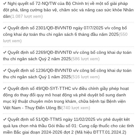
Nghị quyết số 72-NQ/TW của Bộ Chính trị về một số giải pháp
đột phá, tăng cường bảo vệ, chăm sóc và nâng cao sức khỏe Nhân
dân
(1.087 lượt xem)
Quyết định số 2301/QĐ-BVVNTĐ ngày 07/7/2025 v/v công bố
công khai dự toán thu chi ngân sách 6 tháng đầu năm 2025
(550
lượt xem)
Quyết định số 2269/QĐ-BVVNTĐ v/v công bố công khai dự toán
thu chi ngân sách Quý 2 năm 2025
(586 lượt xem)
Quyết định số 1236/QĐ-BVVNTĐ v/v công bố công khai dự toán
thu chi ngân sách Quý 1 năm 2025
(516 lượt xem)
Quyết định số 49/QĐ-SYT-TTHC v/v điều chỉnh giầy phép hoạt
động do thay đổi quy mô hoạt động và phê duyệt bổ sung danh
mục kỹ thuật chuyên môn trong khám, chữa bệnh tại Bệnh viện
Việt Nam - Thụy Điển Uông Bí
(740 lượt xem)
Quyết định số 51/QĐ-TTMS ngày 11/02/2025 v/v phê duyệt kêt
quả lựa chọn nhà thầu Gói thầu số 01: Cung cấp thuốc cho các tỉnh
miền Bắc giai đoạn 2024-2026 đợt 2 (Mã hiệu ĐTTT.01.2024.2)