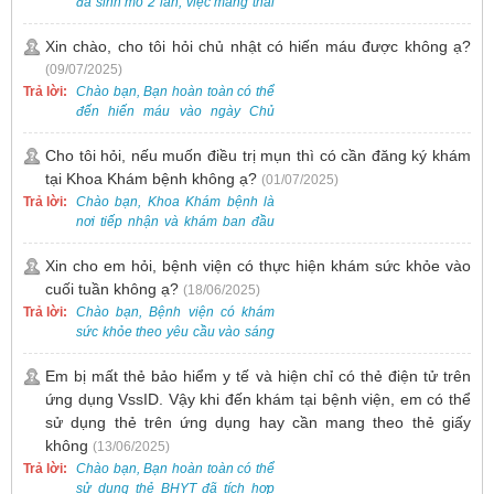
Nam - Thụy Điển Uông Bí.
đã sinh mổ 2 lần, việc mang thai
lần 3 vẫn có thể thực hiện được.
Tại Bệnh viện, chúng tôi đã tiếp
Xin chào, cho tôi hỏi chủ nhật có hiến máu được không ạ?
nhận và hỗ trợ nhiều thai phụ có
(09/07/2025)
nhu cầu tương tự.
Trả lời:
Chào bạn, Bạn hoàn toàn có thể
đến hiến máu vào ngày Chủ
Nhật.
Cho tôi hỏi, nếu muốn điều trị mụn thì có cần đăng ký khám
tại Khoa Khám bệnh không ạ?
(01/07/2025)
Trả lời:
Chào bạn, Khoa Khám bệnh là
nơi tiếp nhận và khám ban đầu
cho tất cả các trường hợp, bao
gồm cả điều trị mụn. Vì vậy, bạn
Xin cho em hỏi, bệnh viện có thực hiện khám sức khỏe vào
cần đăng ký khám tại Khoa
cuối tuần không ạ?
(18/06/2025)
Khám bệnh trước.
Trả lời:
Chào bạn, Bệnh viện có khám
sức khỏe theo yêu cầu vào sáng
thứ Bảy. Nếu bạn có nhu cầu, vui
lòng đặt lịch trước để được sắp
Em bị mất thẻ bảo hiểm y tế và hiện chỉ có thẻ điện tử trên
xếp thời gian phù hợp.
ứng dụng VssID. Vậy khi đến khám tại bệnh viện, em có thể
sử dụng thẻ trên ứng dụng hay cần mang theo thẻ giấy
không
(13/06/2025)
Trả lời:
Chào bạn, Bạn hoàn toàn có thể
sử dụng thẻ BHYT đã tích hợp