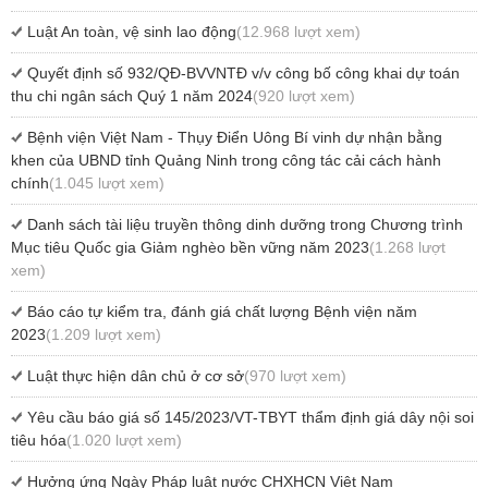
Luật An toàn, vệ sinh lao động
(12.968 lượt xem)
Quyết định số 932/QĐ-BVVNTĐ v/v công bố công khai dự toán
thu chi ngân sách Quý 1 năm 2024
(920 lượt xem)
Bệnh viện Việt Nam - Thụy Điển Uông Bí vinh dự nhận bằng
khen của UBND tỉnh Quảng Ninh trong công tác cải cách hành
chính
(1.045 lượt xem)
Danh sách tài liệu truyền thông dinh dưỡng trong Chương trình
Mục tiêu Quốc gia Giảm nghèo bền vững năm 2023
(1.268 lượt
xem)
Báo cáo tự kiểm tra, đánh giá chất lượng Bệnh viện năm
2023
(1.209 lượt xem)
Luật thực hiện dân chủ ở cơ sở
(970 lượt xem)
Yêu cầu báo giá số 145/2023/VT-TBYT thẩm định giá dây nội soi
tiêu hóa
(1.020 lượt xem)
Hưởng ứng Ngày Pháp luật nước CHXHCN Việt Nam