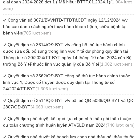
giai đoạn 2024-2026 đợt 1 ( Mã hiệu: ĐTTT.01.2024.1)
(1.904 lượt
xem)
Công văn số 3671/BVVNTĐ-TTĐT&CĐT ngày 12/12/2024 v/v
báo cáo danh sách người thực hành khám bệnh, chữa bệnh tại
bệnh viện
(705 lượt xem)
Quyết định số 3614/QĐ-BYT v/v công bố thủ tục hành chính
được sửa đổi, bổ sung trong lĩnh vực Y tế dự phòng quy định tại
Thông tư số 20/2024/TT-BYT ngày 14 tháng 10 năm 2024 của Bộ
trưởng Bộ Y tế thuộc lĩnh vực quản lý của Bộ Y tế
(1.002 lượt xem)
Quyết định số 3562/QĐ-BYT công bố thủ tục hành chính thuộc
lĩnh vực Y, Dược cổ truyền được quy định tại Thông tư số
24/2024/TT-BYT
(1.306 lượt xem)
Quyết định số 3514/QĐ-BYT v/v bãi bỏ QĐ 5086/QĐ-BYT và QĐ
2807/QĐ-BYT
(4.663 lượt xem)
Quyết định phê duyệt kết quả lựa chọn nhà thầu gói thầu thuộc
dự toán chương trình huấn luyện ATVSLĐ năm 2024
(740 lượt xem)
Quyết định phê duyệt kế hoạch lựa chọn nhà thầu gói thầu thuộc