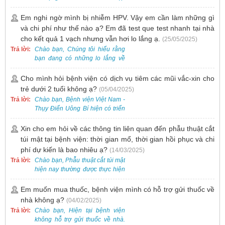
trên ứng dụng VssID khi đến
khám và không cần mang theo
Em nghi ngờ mình bị nhiễm HPV. Vậy em cần làm những gì
thẻ giấy.
và chi phí như thế nào ạ? Em đã test que test nhanh tại nhà
cho kết quả 1 vạch nhưng vẫn hơi lo lắng ạ.
(25/05/2025)
Trả lời:
Chào bạn, Chúng tôi hiểu rằng
bạn đang có những lo lắng về
nguy cơ nhiễm HPV. Tại Bệnh
viện Việt Nam - Thụy Điển Uông
Cho mình hỏi bệnh viện có dịch vụ tiêm các mũi vắc-xin cho
Bí, chúng tôi cung cấp các dịch
trẻ dưới 2 tuổi không ạ?
(05/04/2025)
vụ thăm khám và xét nghiệm
Trả lời:
Chào bạn, Bệnh viện Việt Nam -
chuyên sâu để phát hiện sớm
Thụy Điển Uông Bí hiện có triển
HPV và tầm soát ung thư cổ tử
khai dịch vụ tiêm vắc-xin cho trẻ
cung.
dưới 2 tuổi.
Xin cho em hỏi về các thông tin liên quan đến phẫu thuật cắt
túi mật tại bệnh viện: thời gian mổ, thời gian hồi phục và chi
phí dự kiến là bao nhiêu ạ?
(14/03/2025)
Trả lời:
Chào bạn, Phẫu thuật cắt túi mật
hiện nay thường được thực hiện
bằng phương pháp nội soi, đây
là một kỹ thuật ít xâm lấn, an toàn
Em muốn mua thuốc, bệnh viện mình có hỗ trợ gửi thuốc về
và phổ biến.
nhà không ạ?
(04/02/2025)
Trả lời:
Chào bạn, Hiện tại bệnh viện
không hỗ trợ gửi thuốc về nhà.