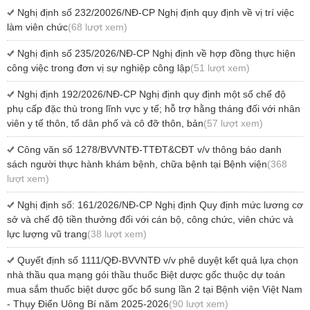
Nghị định số 232/20026/NĐ-CP Nghị định quy định về vị trí việc
làm viên chức
(68 lượt xem)
Nghị định số 235/2026/NĐ-CP Nghị định về hợp đồng thực hiện
công việc trong đơn vị sự nghiệp công lập
(51 lượt xem)
Nghị định 192/2026/NĐ-CP Nghị định quy định một số chế độ
phụ cấp đặc thù trong lĩnh vực y tế; hỗ trợ hằng tháng đối với nhân
viên y tế thôn, tổ dân phố và cô đỡ thôn, bản
(57 lượt xem)
Công văn số 1278/BVVNTĐ-TTĐT&CĐT v/v thông báo danh
sách người thực hành khám bệnh, chữa bệnh tại Bệnh viện
(368
lượt xem)
Nghị định số: 161/2026/NĐ-CP Nghị định Quy định mức lương cơ
sở và chế độ tiền thưởng đối với cán bộ, công chức, viên chức và
lực lượng vũ trang
(38 lượt xem)
Quyết định số 1111/QĐ-BVVNTĐ v/v phê duyệt kết quả lựa chọn
nhà thầu qua mạng gói thầu thuốc Biệt dược gốc thuộc dự toán
mua sắm thuốc biệt dược gốc bổ sung lần 2 tại Bệnh viện Việt Nam
- Thụy Điển Uông Bí năm 2025-2026
(90 lượt xem)