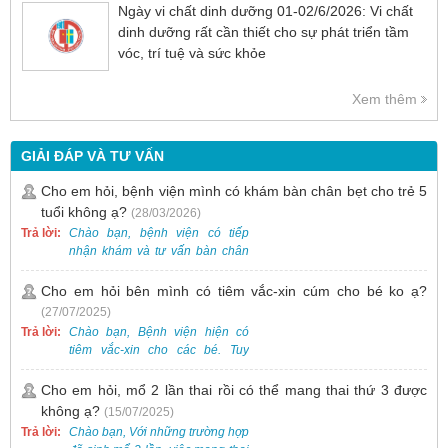
Ngày vi chất dinh dưỡng 01-02/6/2026: Vi chất
dinh dưỡng rất cần thiết cho sự phát triển tầm
vóc, trí tuệ và sức khỏe
Xem thêm
GIẢI ĐÁP VÀ TƯ VẤN
Cho em hỏi, bệnh viện mình có khám bàn chân bẹt cho trẻ 5
tuổi không ạ?
(28/03/2026)
Trả lời:
Chào bạn, bệnh viện có tiếp
nhận khám và tư vấn bàn chân
bẹt cho trẻ em, bao gồm cả trẻ 5
tuổi. Bạn có thể đưa bé đến
Cho em hỏi bên mình có tiêm vắc-xin cúm cho bé ko ạ?
Khoa Khám bệnh của bệnh viện
(27/07/2025)
để được bác sĩ chuyên khoa
Trả lời:
Chào bạn, Bệnh viện hiện có
thăm khám. Ngoài ra, để thuận
tiêm vắc-xin cho các bé. Tuy
tiện hơn, bạn có thể đặt lịch
nhiên, các loại vắc-xin thường về
khám trước qua số điện thoại:
theo từng đợt, không phải lúc
Cho em hỏi, mổ 2 lần thai rồi có thể mang thai thứ 3 được
0988 270 115. Nếu cần hỗ trợ
nào cũng có sẵn.
không ạ?
(15/07/2025)
thêm, vui lòng liên hệ qua Zalo
hoặc Fanpage Bệnh viện Việt
Trả lời:
Chào bạn, Với những trường hợp