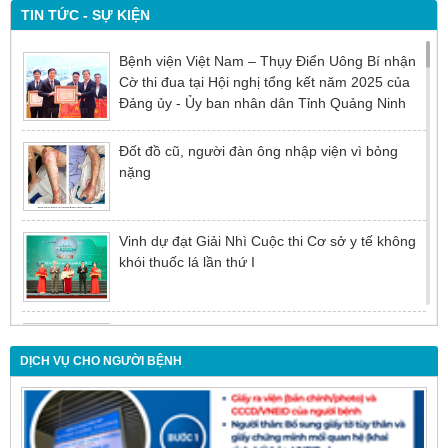
TIN TỨC - SỰ KIỆN
Bệnh viện Việt Nam – Thụy Điển Uông Bí nhận
Cờ thi đua tại Hội nghị tổng kết năm 2025 của
Đảng ủy - Ủy ban nhân dân Tỉnh Quảng Ninh
Đốt đồ cũ, người đàn ông nhập viện vì bỏng
nặng
Vinh dự đạt Giải Nhì Cuộc thi Cơ sở y tế không
khói thuốc lá lần thứ I
Đừng để tuổi tác là rào cản khiến việc điều trị bị
chậm trễ
DỊCH VỤ CHO NGƯỜI BỆNH
Nội soi mật tụy ngược dòng – Giải pháp tối ưu
cho người bệnh sỏi ống mật chủ