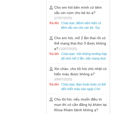
bẹt cho trẻ em, bao gồm cả trẻ 5
tuổi. Bạn có thể đưa bé đến
Cho em hỏi bên mình có tiêm
Khoa Khám bệnh của bệnh viện
vắc-xin cúm cho bé ko ạ?
để được bác sĩ chuyên khoa
(27/07/2025)
thăm khám. Ngoài ra, để thuận
Trả lời:
Chào bạn, Bệnh viện hiện có
tiện hơn, bạn có thể đặt lịch
tiêm vắc-xin cho các bé. Tuy
khám trước qua số điện thoại:
nhiên, các loại vắc-xin thường về
0988 270 115. Nếu cần hỗ trợ
theo từng đợt, không phải lúc
Cho em hỏi, mổ 2 lần thai rồi có
thêm, vui lòng liên hệ qua Zalo
nào cũng có sẵn.
thể mang thai thứ 3 được không
hoặc Fanpage Bệnh viện Việt
Nam - Thụy Điển Uông Bí.
ạ?
(15/07/2025)
Trả lời:
Chào bạn, Với những trường hợp
đã sinh mổ 2 lần, việc mang thai
lần 3 vẫn có thể thực hiện được.
Tại Bệnh viện, chúng tôi đã tiếp
Xin chào, cho tôi hỏi chủ nhật có
nhận và hỗ trợ nhiều thai phụ có
hiến máu được không ạ?
nhu cầu tương tự.
(09/07/2025)
Trả lời:
Chào bạn, Bạn hoàn toàn có thể
đến hiến máu vào ngày Chủ
Nhật.
Cho tôi hỏi, nếu muốn điều trị
mụn thì có cần đăng ký khám tại
Khoa Khám bệnh không ạ?