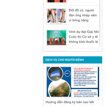
tại Hội nghị tổng kết
năm 2025 của
Đốt đồ cũ, người
Đảng ủy - Ủy ban
đàn ông nhập viện
nhân dân Tỉnh
vì bỏng nặng
Quảng Ninh
Vinh dự đạt Giải Nhì
Cuộc thi Cơ sở y tế
không khói thuốc lá
lần thứ I
Đừng để tuổi tác là
rào cản khiến việc
DỊCH VỤ CHO NGƯỜI BỆNH
điều trị bị chậm trễ
Nội soi mật tụy
ngược dòng – Giải
pháp tối ưu cho
người bệnh sỏi ống
mật chủ
Hướng dẫn đăng ký bản sao kết