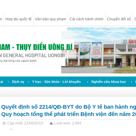
ân
Hợp tác quốc tế
Văn bản quy phạm
Cải cách hành chính
Chuyển đổi số
S
ai
Dịch vụ
Y học - Sức khỏe - Lời khuyên
Nghiên cứu khoa học
Quyết định số 2214/QĐ-BYT do Bộ Y tế ban hành ngà
Quy hoạch tổng thể phát triển Bệnh viện đến năm 
Cập nhật: 22/06/2010
Lượt xem: 2.684