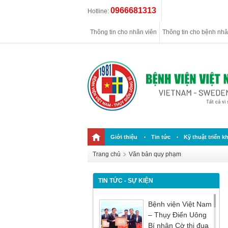
0966681313
Hotline:
Thông tin cho nhân viên
Thông tin cho bệnh nh
Giới thiệu
Tin tức
Kỹ thuật triển kh
Trang chủ
Văn bản quy phạm
TIN TỨC - SỰ KIỆN
Bệnh viện Việt Nam
– Thụy Điển Uông
Bí nhận Cờ thi đua