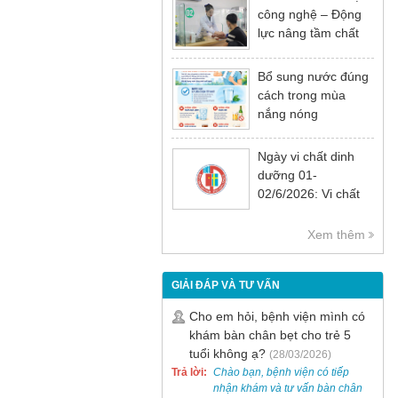
công nghệ – Động
lực nâng tầm chất
lượng khám chữa
bệnh
Bổ sung nước đúng
cách trong mùa
nắng nóng
Ngày vi chất dinh
dưỡng 01-
02/6/2026: Vi chất
dinh dưỡng rất cần
thiết cho sự phát
Xem thêm
triển tầm vóc, trí tuệ
và sức khỏe
GIẢI ĐÁP VÀ TƯ VẤN
Cho em hỏi, bệnh viện mình có
khám bàn chân bẹt cho trẻ 5
tuổi không ạ?
(28/03/2026)
Trả lời:
Chào bạn, bệnh viện có tiếp
nhận khám và tư vấn bàn chân