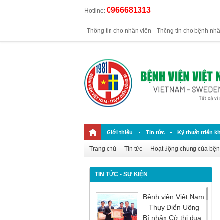
0966681313
Hotline:
Thông tin cho nhân viên
Thông tin cho bệnh nh
Giới thiệu
Tin tức
Kỹ thuật triển kh
Trang chủ
Tin tức
Hoạt động chung của bện
TIN TỨC - SỰ KIỆN
Bệnh viện Việt Nam
– Thụy Điển Uông
Bí nhận Cờ thi đua