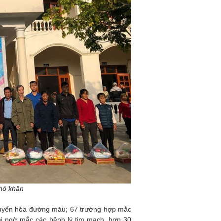
khó khăn
huyển hóa đường máu; 67 trường hợp mắc
hi ngờ mắc các bệnh lý tim mạch, hơn 30