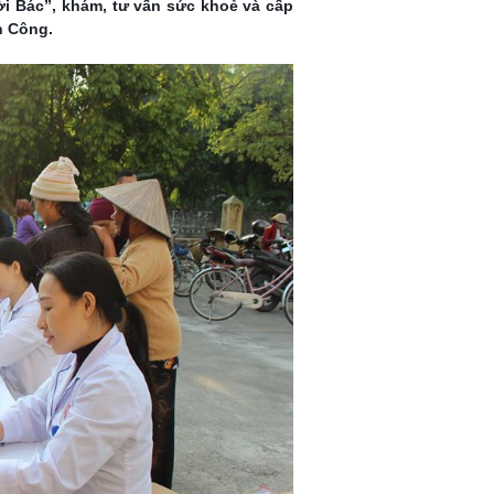
i Bác”, khám, tư vấn sức khoẻ và cấp
n Công.