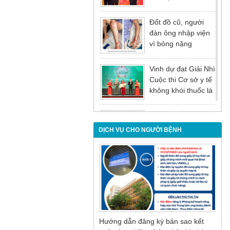
tại Hội nghị tổng kết
năm 2025 của
Đốt đồ cũ, người
Đảng ủy - Ủy ban
đàn ông nhập viện
nhân dân Tỉnh
vì bỏng nặng
Quảng Ninh
Vinh dự đạt Giải Nhì
Cuộc thi Cơ sở y tế
không khói thuốc lá
lần thứ I
Đừng để tuổi tác là
rào cản khiến việc
DỊCH VỤ CHO NGƯỜI BỆNH
điều trị bị chậm trễ
Nội soi mật tụy
ngược dòng – Giải
pháp tối ưu cho
người bệnh sỏi ống
mật chủ
Hướng dẫn đăng ký bản sao kết