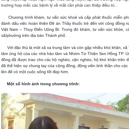
trường hợp mắc các bệnh lý về mắt cần phải can thiệp điều trị...
Chương trình khám, tư vấn sức khoẻ và cấp phát thuốc miễn ph
đánh dấu việc hoàn thiện Đề án Thầy thuốc trẻ đến với cộng đồng
Việt Nam – Thụy Điển Uông Bí. Trong đó khám, tư vấn sức khỏe, c
xã/phường trên địa bàn Thành phố.
Với đặc thù là một xã xa trung tâm và còn gặp nhiều khó khăn, x
tâm ủng hộ của các nhà hảo tâm và Nhóm Từ Thiện Sen Hồng TP. Uông 
đồng đã được trao cho các hộ nghèo, cận nghèo, hộ khó khăn trên đ
đã thể hiện sự chung tay của cộng đồng, động viên tinh thần cho các
lên để có một cuộc sống tốt đẹp hơn.
Một số hình ảnh trong chương trình: