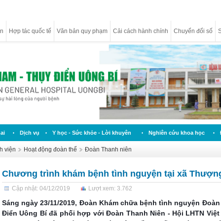
ân
Hợp tác quốc tế
Văn bản quy phạm
Cải cách hành chính
Chuyển đổi số
S
ai
Dịch vụ
Y học - Sức khỏe - Lời khuyên
Nghiên cứu khoa học
h viện
Hoạt động đoàn thể
Đoàn Thanh niên
Chương trình khám bệnh tình nguyện tại xã Thượ
Cập nhật: 04/12/2019
Lượt xem: 3.762
Sáng ngày 23/11/2019, Đoàn Khám chữa bệnh tình nguyện Đoàn 
Điển Uông Bí đã phối hợp với Đoàn Thanh Niên - Hội LHTN Việt