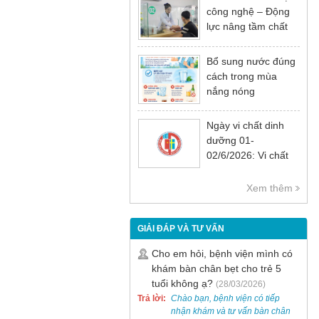
công nghệ – Động
lực nâng tầm chất
lượng khám chữa
bệnh
Bổ sung nước đúng
cách trong mùa
nắng nóng
Ngày vi chất dinh
dưỡng 01-
02/6/2026: Vi chất
dinh dưỡng rất cần
thiết cho sự phát
Xem thêm
triển tầm vóc, trí tuệ
và sức khỏe
GIẢI ĐÁP VÀ TƯ VẤN
Cho em hỏi, bệnh viện mình có
khám bàn chân bẹt cho trẻ 5
tuổi không ạ?
(28/03/2026)
Trả lời:
Chào bạn, bệnh viện có tiếp
nhận khám và tư vấn bàn chân