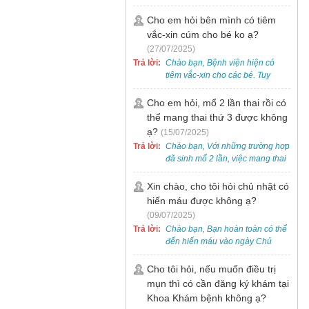
bẹt cho trẻ em, bao gồm cả trẻ 5
tuổi. Bạn có thể đưa bé đến
Cho em hỏi bên mình có tiêm
Khoa Khám bệnh của bệnh viện
vắc-xin cúm cho bé ko ạ?
để được bác sĩ chuyên khoa
(27/07/2025)
thăm khám. Ngoài ra, để thuận
Trả lời:
Chào bạn, Bệnh viện hiện có
tiện hơn, bạn có thể đặt lịch
tiêm vắc-xin cho các bé. Tuy
khám trước qua số điện thoại:
nhiên, các loại vắc-xin thường về
0988 270 115. Nếu cần hỗ trợ
theo từng đợt, không phải lúc
Cho em hỏi, mổ 2 lần thai rồi có
thêm, vui lòng liên hệ qua Zalo
nào cũng có sẵn.
thể mang thai thứ 3 được không
hoặc Fanpage Bệnh viện Việt
Nam - Thụy Điển Uông Bí.
ạ?
(15/07/2025)
Trả lời:
Chào bạn, Với những trường hợp
đã sinh mổ 2 lần, việc mang thai
lần 3 vẫn có thể thực hiện được.
Tại Bệnh viện, chúng tôi đã tiếp
Xin chào, cho tôi hỏi chủ nhật có
nhận và hỗ trợ nhiều thai phụ có
hiến máu được không ạ?
nhu cầu tương tự.
(09/07/2025)
Trả lời:
Chào bạn, Bạn hoàn toàn có thể
đến hiến máu vào ngày Chủ
Nhật.
Cho tôi hỏi, nếu muốn điều trị
mụn thì có cần đăng ký khám tại
Khoa Khám bệnh không ạ?