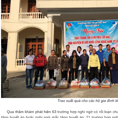
Trao suất quà cho các hộ gia đình 
Qua thăm khám phát hiện 63
trường hợp nghi ngờ có rối loạn c
tăng huyết áp hoặc nghi ngờ mắc tăng huyết áp; 21 trường hợp ng