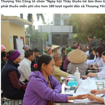
Thượng Yên Công tổ chức “Ngày hội Thầy thuốc trẻ làm theo lờ
phát thuốc miễn phí cho hơn 180 lượt người dân xã Thượng Yê