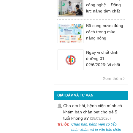
công nghệ – Động
lực nâng tầm chất
lượng khám chữa
bệnh
Bổ sung nước đúng
cách trong mùa
nắng nóng
Ngày vi chất dinh
dưỡng 01-
02/6/2026: Vi chất
dinh dưỡng rất cần
thiết cho sự phát
Xem thêm
triển tầm vóc, trí tuệ
và sức khỏe
GIẢI ĐÁP VÀ TƯ VẤN
Cho em hỏi, bệnh viện mình có
khám bàn chân bẹt cho trẻ 5
tuổi không ạ?
(28/03/2026)
Trả lời:
Chào bạn, bệnh viện có tiếp
nhận khám và tư vấn bàn chân