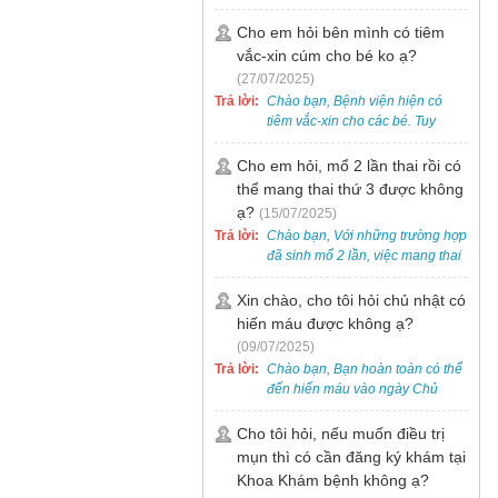
bẹt cho trẻ em, bao gồm cả trẻ 5
tuổi. Bạn có thể đưa bé đến
Cho em hỏi bên mình có tiêm
Khoa Khám bệnh của bệnh viện
vắc-xin cúm cho bé ko ạ?
để được bác sĩ chuyên khoa
(27/07/2025)
thăm khám. Ngoài ra, để thuận
Trả lời:
Chào bạn, Bệnh viện hiện có
tiện hơn, bạn có thể đặt lịch
tiêm vắc-xin cho các bé. Tuy
khám trước qua số điện thoại:
nhiên, các loại vắc-xin thường về
0988 270 115. Nếu cần hỗ trợ
theo từng đợt, không phải lúc
Cho em hỏi, mổ 2 lần thai rồi có
thêm, vui lòng liên hệ qua Zalo
nào cũng có sẵn.
thể mang thai thứ 3 được không
hoặc Fanpage Bệnh viện Việt
Nam - Thụy Điển Uông Bí.
ạ?
(15/07/2025)
Trả lời:
Chào bạn, Với những trường hợp
đã sinh mổ 2 lần, việc mang thai
lần 3 vẫn có thể thực hiện được.
Tại Bệnh viện, chúng tôi đã tiếp
Xin chào, cho tôi hỏi chủ nhật có
nhận và hỗ trợ nhiều thai phụ có
hiến máu được không ạ?
nhu cầu tương tự.
(09/07/2025)
Trả lời:
Chào bạn, Bạn hoàn toàn có thể
đến hiến máu vào ngày Chủ
Nhật.
Cho tôi hỏi, nếu muốn điều trị
mụn thì có cần đăng ký khám tại
Khoa Khám bệnh không ạ?