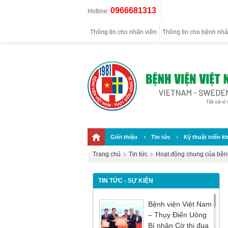
0966681313
Hotline:
Thông tin cho nhân viên
Thông tin cho bệnh nh
Giới thiệu
Tin tức
Kỹ thuật triển kh
Trang chủ
Tin tức
Hoạt động chung của bện
TIN TỨC - SỰ KIỆN
Bệnh viện Việt Nam
– Thụy Điển Uông
Bí nhận Cờ thi đua