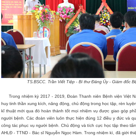
TS.BSCC. Trần Viết Tiệp - Bí thư Đảng Ủy - Giám đốc Bệnh 
Trong nhiệm kỳ 2017 - 2019, Đoàn Thanh niên Bệnh viện Việt Na
huy tinh thần xung kích, năng động, chủ động trong học tập, rèn luyệ
kĩ thuật mới qua đó hoàn thành tốt mọi nhiệm vụ được giao góp phầ
người bệnh. Các đoàn viên luôn thực hiện đúng 12 điều y đức và qu
công tác phục vụ người bệnh. Chủ động và tích cực học tập theo t
AHLĐ - TTND - Bác sĩ Nguyễn Ngọc Hàm. Trong nhiệm kì, đã giới thiệ