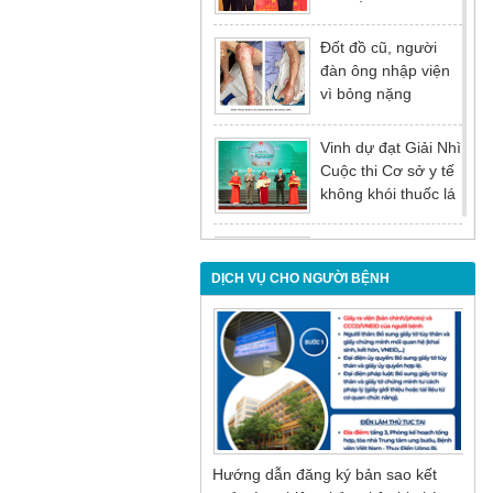
tại Hội nghị tổng kết
năm 2025 của
Đốt đồ cũ, người
Đảng ủy - Ủy ban
đàn ông nhập viện
nhân dân Tỉnh
vì bỏng nặng
Quảng Ninh
Vinh dự đạt Giải Nhì
Cuộc thi Cơ sở y tế
không khói thuốc lá
lần thứ I
Đừng để tuổi tác là
rào cản khiến việc
DỊCH VỤ CHO NGƯỜI BỆNH
điều trị bị chậm trễ
Nội soi mật tụy
ngược dòng – Giải
pháp tối ưu cho
người bệnh sỏi ống
mật chủ
Hướng dẫn đăng ký bản sao kết