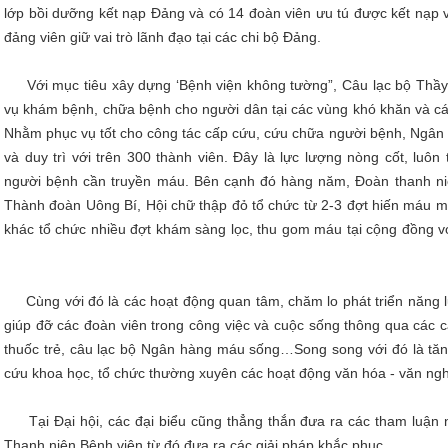
lớp bồi dưỡng kết nạp Đảng và có 14 đoàn viên ưu tú được kết nạp 
đảng viên giữ vai trò lãnh đạo tại các chi bộ Đản
Với mục tiêu xây dựng ‘Bệnh viện không tường”, Câu lạc bộ Thầy t
vụ khám bệnh, chữa bệnh cho người dân tại các vùng khó khăn và các
Nhằm phục vụ tốt cho công tác cấp cứu, cứu chữa người bệnh, Ngân
và duy trì với trên 300 thành viên. Đây là lực lượng nòng cốt, luô
người bệnh cần truyền máu. Bên cạnh đó hàng năm, Đoàn thanh niê
Thành đoàn Uông Bí, Hội chữ thập đỏ tổ chức từ 2-3 đợt hiến máu mỗ
khác tổ chức nhiều đợt khám sàng lọc, thu gom máu tại c
Cùng với đó là các hoạt động quan tâm, chăm lo phát triển năng lự
giúp đỡ các đoàn viên trong công việc và cuộc sống thông qua các c
thuốc trẻ, câu lạc bộ Ngân hàng máu sống…Song song với đó là tăn
cứu khoa học, tổ chức thường xuyên các hoạt động văn hó
Tại Đại hội, các đại biểu cũng thẳng thắn đưa ra các tham luậ
Thanh niên Bệnh viện từ đó đưa ra các giải pháp 