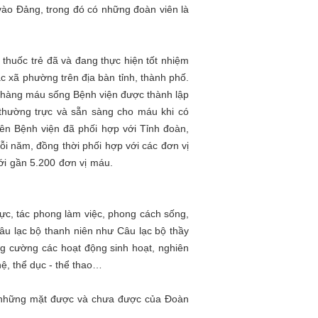
vào Đảng, trong đó có những đoàn viên là
g.
huốc trẻ đã và đang thực hiện tốt nhiệm
 xã phường trên địa bàn tỉnh, thành phố.
 hàng máu sống Bệnh viện được thành lập
n thường trực và sẵn sàng cho máu khi có
n Bệnh viện đã phối hợp với Tỉnh đoàn,
i năm, đồng thời phối hợp với các đơn vị
ộng đồng với gần 5.200 đơn vị máu.
c, tác phong làm việc, phong cách sống,
âu lạc bộ thanh niên như Câu lạc bộ thầy
g cường các hoạt động sinh hoạt, nghiên
a - văn nghệ, thể dục - thể thao…
n những mặt được và chưa được của Đoàn
khắc phục.