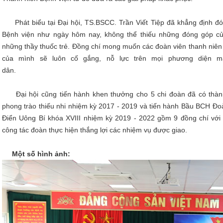
Phát biểu tại Đại hội, TS.BSCC. Trần Viết Tiệp đã khẳng định đó
Bệnh viện như ngày hôm nay, không thể thiếu những đóng góp củ
những thầy thuốc trẻ. Đồng chí mong muốn các đoàn viên thanh niên l
của mình sẽ luôn cố gắng, nỗ lực trên mọi phương diện m
dân.
Đại hội cũng tiến hành khen thưởng cho 5 chi đoàn đã có thành
phong trào thiếu nhi nhiệm kỳ 2017 - 2019 và tiến hành Bầu BCH Đo
Điển Uông Bí khóa XVIII nhiệm kỳ 2019 - 2022 gồm 9 đồng chí vớ
công tác đoàn thực hiện thắng lợi các nhiệm vụ được giao.
Một số hình ảnh: