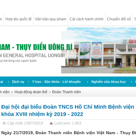
ân
Hợp tác quốc tế
Văn bản quy phạm
Cải cách hành chính
Chuyển đổi số
S
ai
Dịch vụ
Y học - Sức khỏe - Lời khuyên
Nghiên cứu khoa học
h viện
Hoạt động đoàn thể
Đoàn Thanh niên
Đại hội đại biểu Đoàn TNCS Hồ Chí Minh Bệnh việ
khóa XVIII nhiệm kỳ 2019 - 2022
Cập nhật: 23/07/2019
Lượt xem: 1.863
Ngày 21/7/2019, Đoàn Thanh niên Bệnh viện Việt Nam - Thụy Đi