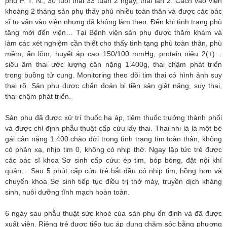
phụ P. T. N., 30 tuổi thai 33 tuần 2 ngày, thai lần 2. Cách vào viện
khoảng 2 tháng sản phụ thấy phù nhiều toàn thân và được các bác
sĩ tư vấn vào viện nhưng đã không làm theo. Đến khi tình trạng phù
tăng mới đến viện… Tại Bệnh viện sản phụ được thăm khám và
làm các xét nghiệm cần thiết cho thấy tình tạng phù toàn thân, phù
mềm, ấn lõm, huyết áp cao 150/100 mmHg, protein niệu 2(+)…
siêu âm thai ước lượng cân nặng 1.400g, thai chậm phát triển
trong buồng tử cung. Monitoring theo dõi tim thai có hình ảnh suy
thai rõ. Sản phụ được chẩn đoán bị tiền sản giật nặng, suy thai,
thai chậm phát triển.
Sản phụ đã được xử trí thuốc hạ áp, tiêm thuốc trưởng thành phổi
và được chỉ định phẫu thuật cấp cứu lấy thai. Thai nhi là là một bé
gái cân nặng 1.400 chào đời trong tình trạng tím toàn thân, không
có phản xạ, nhịp tim 0, không có nhịp thở. Ngay lập tức trẻ được
các bác sĩ khoa Sơ sinh cấp cứu: ép tim, bóp bóng, đặt nội khí
quản… Sau 5 phút cấp cứu trẻ bắt đầu có nhịp tim, hồng hơn và
chuyển khoa Sơ sinh tiếp tục điều trị thở máy, truyền dịch kháng
sinh, nuôi dưỡng tĩnh mạch hoàn toàn.
6 ngày sau phẫu thuật sức khoẻ của sản phụ ổn định và đã được
xuất viện. Riêng trẻ được tiếp tục áp dụng chăm sóc bằng phương