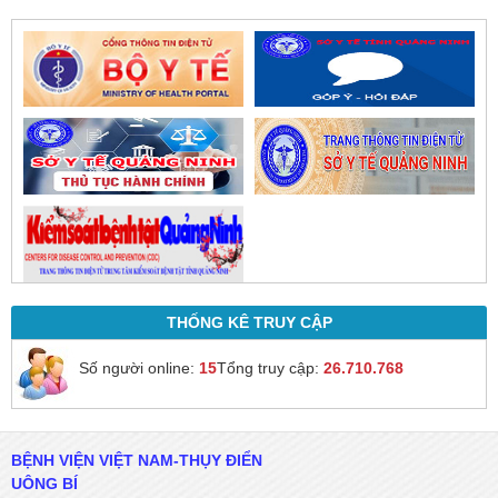
THỐNG KÊ TRUY CẬP
Số người online:
15
Tổng truy cập:
26.710.768
BỆNH VIỆN VIỆT NAM-THỤY ĐIỂN
UÔNG BÍ