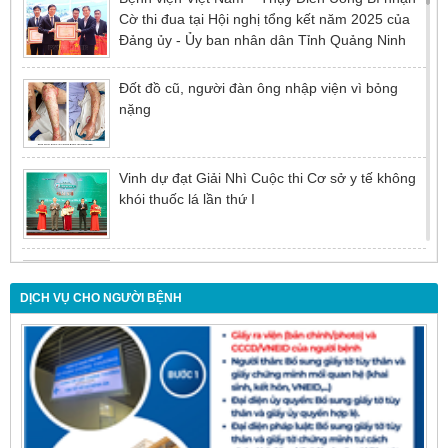
Cờ thi đua tại Hội nghị tổng kết năm 2025 của
Đảng ủy - Ủy ban nhân dân Tỉnh Quảng Ninh
Đốt đồ cũ, người đàn ông nhập viện vì bỏng
nặng
Vinh dự đạt Giải Nhì Cuộc thi Cơ sở y tế không
khói thuốc lá lần thứ I
Đừng để tuổi tác là rào cản khiến việc điều trị bị
chậm trễ
DỊCH VỤ CHO NGƯỜI BỆNH
Nội soi mật tụy ngược dòng – Giải pháp tối ưu
cho người bệnh sỏi ống mật chủ