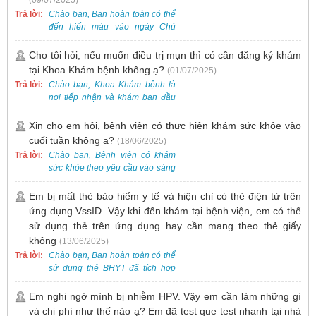
nhu cầu tương tự.
Trả lời:
Chào bạn, Bạn hoàn toàn có thể
đến hiến máu vào ngày Chủ
Nhật.
Cho tôi hỏi, nếu muốn điều trị mụn thì có cần đăng ký khám
tại Khoa Khám bệnh không ạ?
(01/07/2025)
Trả lời:
Chào bạn, Khoa Khám bệnh là
nơi tiếp nhận và khám ban đầu
cho tất cả các trường hợp, bao
gồm cả điều trị mụn. Vì vậy, bạn
Xin cho em hỏi, bệnh viện có thực hiện khám sức khỏe vào
cần đăng ký khám tại Khoa
cuối tuần không ạ?
(18/06/2025)
Khám bệnh trước.
Trả lời:
Chào bạn, Bệnh viện có khám
sức khỏe theo yêu cầu vào sáng
thứ Bảy. Nếu bạn có nhu cầu, vui
lòng đặt lịch trước để được sắp
Em bị mất thẻ bảo hiểm y tế và hiện chỉ có thẻ điện tử trên
xếp thời gian phù hợp.
ứng dụng VssID. Vậy khi đến khám tại bệnh viện, em có thể
sử dụng thẻ trên ứng dụng hay cần mang theo thẻ giấy
không
(13/06/2025)
Trả lời:
Chào bạn, Bạn hoàn toàn có thể
sử dụng thẻ BHYT đã tích hợp
trên ứng dụng VssID khi đến
khám và không cần mang theo
Em nghi ngờ mình bị nhiễm HPV. Vậy em cần làm những gì
thẻ giấy.
và chi phí như thế nào ạ? Em đã test que test nhanh tại nhà