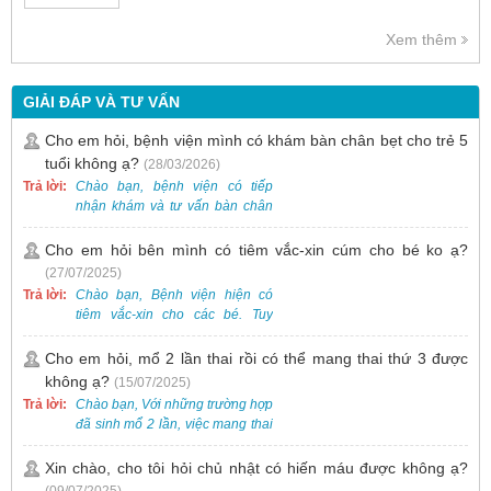
Xem thêm
GIẢI ĐÁP VÀ TƯ VẤN
Cho em hỏi, bệnh viện mình có khám bàn chân bẹt cho trẻ 5
tuổi không ạ?
(28/03/2026)
Trả lời:
Chào bạn, bệnh viện có tiếp
nhận khám và tư vấn bàn chân
bẹt cho trẻ em, bao gồm cả trẻ 5
tuổi. Bạn có thể đưa bé đến
Cho em hỏi bên mình có tiêm vắc-xin cúm cho bé ko ạ?
Khoa Khám bệnh của bệnh viện
(27/07/2025)
để được bác sĩ chuyên khoa
Trả lời:
Chào bạn, Bệnh viện hiện có
thăm khám. Ngoài ra, để thuận
tiêm vắc-xin cho các bé. Tuy
tiện hơn, bạn có thể đặt lịch
nhiên, các loại vắc-xin thường về
khám trước qua số điện thoại:
theo từng đợt, không phải lúc
Cho em hỏi, mổ 2 lần thai rồi có thể mang thai thứ 3 được
0988 270 115. Nếu cần hỗ trợ
nào cũng có sẵn.
không ạ?
(15/07/2025)
thêm, vui lòng liên hệ qua Zalo
hoặc Fanpage Bệnh viện Việt
Trả lời:
Chào bạn, Với những trường hợp
Nam - Thụy Điển Uông Bí.
đã sinh mổ 2 lần, việc mang thai
lần 3 vẫn có thể thực hiện được.
Tại Bệnh viện, chúng tôi đã tiếp
Xin chào, cho tôi hỏi chủ nhật có hiến máu được không ạ?
nhận và hỗ trợ nhiều thai phụ có
(09/07/2025)