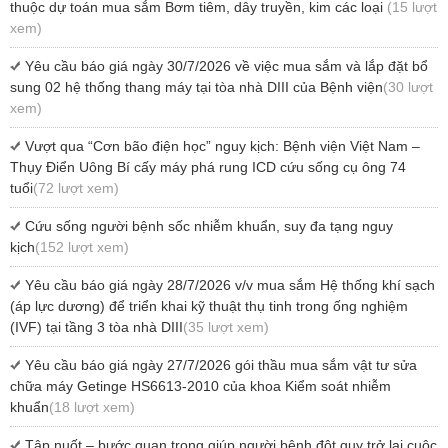
thuộc dự toán mua sắm Bơm tiêm, dây truyền, kim các loại
(15 lượt
xem)
Yêu cầu báo giá ngày 30/7/2026 về việc mua sắm và lắp đặt bổ
sung 02 hệ thống thang máy tại tòa nhà DIII của Bệnh viện
(30 lượt
xem)
Vượt qua “Cơn bão điện học” nguy kịch: Bệnh viện Việt Nam –
Thụy Điển Uông Bí cấy máy phá rung ICD cứu sống cụ ông 74
tuổi
(72 lượt xem)
Cứu sống người bệnh sốc nhiễm khuẩn, suy đa tạng nguy
kịch
(152 lượt xem)
Yêu cầu báo giá ngày 28/7/2026 v/v mua sắm Hệ thống khí sạch
(áp lực dương) để triển khai kỹ thuật thụ tinh trong ống nghiệm
(IVF) tại tầng 3 tòa nhà DIII
(35 lượt xem)
Yêu cầu báo giá ngày 27/7/2026 gói thầu mua sắm vật tư sửa
chữa máy Getinge HS6613-2010 của khoa Kiểm soát nhiễm
khuẩn
(18 lượt xem)
Tập nuốt – bước quan trọng giúp người bệnh đột quỵ trở lại cuộc