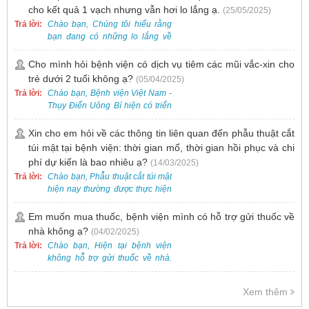
cho kết quả 1 vạch nhưng vẫn hơi lo lắng ạ.
(25/05/2025)
Trả lời:
Chào bạn, Chúng tôi hiểu rằng
bạn đang có những lo lắng về
nguy cơ nhiễm HPV. Tại Bệnh
viện Việt Nam - Thụy Điển Uông
Cho mình hỏi bệnh viện có dịch vụ tiêm các mũi vắc-xin cho
Bí, chúng tôi cung cấp các dịch
trẻ dưới 2 tuổi không ạ?
(05/04/2025)
vụ thăm khám và xét nghiệm
Trả lời:
Chào bạn, Bệnh viện Việt Nam -
chuyên sâu để phát hiện sớm
Thụy Điển Uông Bí hiện có triển
HPV và tầm soát ung thư cổ tử
khai dịch vụ tiêm vắc-xin cho trẻ
cung.
dưới 2 tuổi.
Xin cho em hỏi về các thông tin liên quan đến phẫu thuật cắt
túi mật tại bệnh viện: thời gian mổ, thời gian hồi phục và chi
phí dự kiến là bao nhiêu ạ?
(14/03/2025)
Trả lời:
Chào bạn, Phẫu thuật cắt túi mật
hiện nay thường được thực hiện
bằng phương pháp nội soi, đây
là một kỹ thuật ít xâm lấn, an toàn
Em muốn mua thuốc, bệnh viện mình có hỗ trợ gửi thuốc về
và phổ biến.
nhà không ạ?
(04/02/2025)
Trả lời:
Chào bạn, Hiện tại bệnh viện
không hỗ trợ gửi thuốc về nhà.
Việc cấp phát thuốc tại bệnh viện
được thực hiện theo đơn thuốc
Xem thêm
của bác sĩ sau khi thăm khám
trực tiếp.