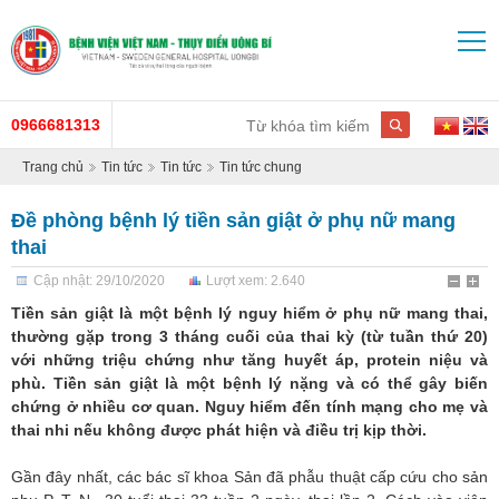
0966681313
Trang chủ
Tin tức
Tin tức
Tin tức chung
Đề phòng bệnh lý tiền sản giật ở phụ nữ mang
thai
Cập nhật: 29/10/2020
Lượt xem: 2.640
Tiền sản giật là một bệnh lý nguy hiểm ở phụ nữ mang thai,
thường gặp trong 3 tháng cuối của thai kỳ (từ tuần thứ 20)
với những triệu chứng như tăng huyết áp, protein niệu và
phù. Tiền sản giật là một bệnh lý nặng và có thể gây biến
chứng ở nhiều cơ quan. Nguy hiểm đến tính mạng cho mẹ và
thai nhi nếu không được phát hiện và điều trị kịp thời.
Gần đây nhất, các bác sĩ khoa Sản đã phẫu thuật cấp cứu cho sản