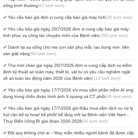
sống bình thường
(61 lượt xem)
Yêu cầu báo giá đơn vị cung cấp báo giá máy tính
(32 lượt xem)
Yêu cầu báo giá ngày 20/7/2026 đơn vị cung cấp báo giá máy
tính phục vụ công tác chuyên môn của Bệnh viện
(205 lượt xem)
Giành lại sự sống cho mẹ con sản phụ mắc rau bong non, tiền
sản giật nặng
(80 lượt xem)
Thư mời chào giá ngày 20/7/2026 đơn vị cung cấp dịch vụ kiểm
định kỹ thuật an toàn máy, thiết bị, vật tư có yêu cầu nghiêm ngặt
về an toàn lao động năm 2026 của Bệnh viện
(110 lượt xem)
Yêu cầu báo giá ngày 17/7/2026 v/v mua sắm phần mềm AI ứng
dụng trong chẩn đoán hình ảnh X-quang và CT phổi
(49 lượt xem)
Yêu cầu báo giá ngày 17/7/2026 gói thầu mua sắm dịch vụ xử lý
hút cặn bể tự hoại/ bể phốt/ bể lắng mỡ tại Bệnh viện Việt Nam -
Thụy Điển Uông Bí giai đoạn 2026-2028
(56 lượt xem)
Đột quỵ không chờ ai – May mắn nhiều người bệnh đã được cấp