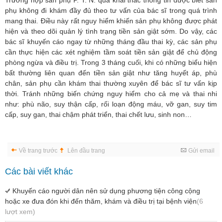
phụ không đi khám đầy đủ theo tư vấn của bác sĩ trong quá trình
mang thai. Điều này rất nguy hiểm khiến sản phụ không được phát
hiện và theo dõi quản lý tình trạng tiền sản giật sớm. Do vậy, các
bác sĩ khuyến cáo ngay từ những tháng đầu thai kỳ, các sản phụ
cần thực hiện các xét nghiệm tầm soát tiền sản giật để chủ động
phòng ngừa và điều trị. Trong 3 tháng cuối, khi có những biểu hiện
bất thường liên quan đến tiền sản giật như tăng huyết áp, phù
chân, sản phụ cần khám thai thường xuyên để bác sĩ tư vấn kịp
thời. Tránh những biến chứng nguy hiểm cho cả mẹ và thai nhi
như: phù não, suy thận cấp, rối loạn động máu, vỡ gan, suy tim
cấp, suy gan, thai chậm phát triển, thai chết lưu, sinh non…
Về trang trước
Lên đầu trang
Gửi email
Các bài viết khác
Khuyến cáo người dân nên sử dụng phương tiện công cộng
hoặc xe đưa đón khi đến thăm, khám và điều trị tại bệnh viện
(6
lượt xem)